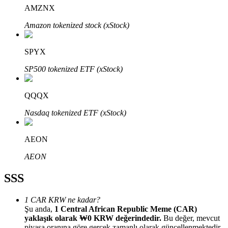
AMZNX
Amazon tokenized stock (xStock)
SPYX
Bitrue Ortakları
SP500 tokenized ETF (xStock)
QQQX
Nasdaq tokenized ETF (xStock)
AEON
AEON
Bitrue İş Ortağı
SSS
Kullanıcı başına %65'e kadar komisyon!
1 CAR KRW ne kadar?
Şu anda,
1 Central African Republic Meme (CAR)
yaklaşık olarak ₩0 KRW değerindedir.
Bu değer, mevcut
piyasa oranına göre gerçek zamanlı olarak güncellenmektedir.