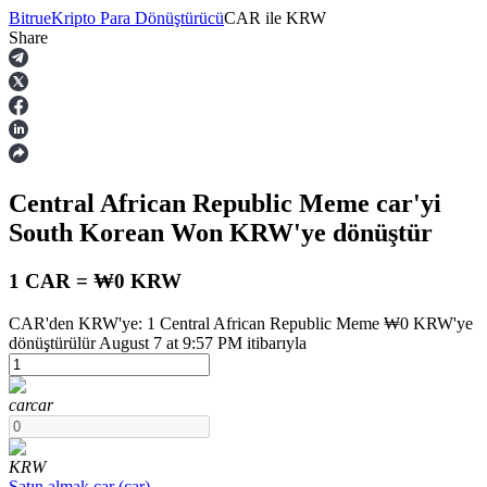
Bitrue
Kripto Para Dönüştürücü
CAR
ile
KRW
Share
Vadeli İşlemler
Central African Republic Meme
car
'yi
South Korean Won
KRW
'ye dönüştür
1 CAR = ₩0 KRW
CAR'den KRW'ye: 1 Central African Republic Meme ₩0 KRW'ye
USDT Vadeli İşlemleri
dönüştürülür August 7 at 9:57 PM itibarıyla
Teminat olarak USDT kullanan vadeli işlemler
car
car
KRW
Satın almak
car
(
car
)