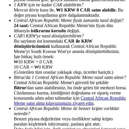
1 KRW için ne kadar CAR alabilirim?
Mevcut döviz kuru ile,
₩1 KRW 0 CAR satın alabilir.
Bu
değer piyasa koşullarına göre dalgalanmaktadır.
Central African Republic Meme fiyatı zamanla nasıl değişti?
24 saat:
Central African Republic Meme'nin fiyatı dün
itibarıyla
istikrarını korudu
değişti.
Yönlendirme
CAR'i KRW'ye nasıl dönüştürebilirim?
Bu sayfanın üst kısmındaki
CAR ile KRW
Arkadaşını davet et, nakit ödüller kazan
dönüştürücümüzü
kullanarak Central African Republic
Meme'yi South Korean Won'ye anında dönüştürebilirsiniz.
BTC Welcome Rewards
İşte birkaç hızlı örnek:
₩10 KRW = 0 CAR
10 CAR = ₩0 KRW
(Gösterilen tüm oranlar yaklaşık olup, ücretler hariçtir.)
Bitrue'da 1 Central African Republic Meme nasıl satın alınır?
Central African Republic Meme'ı güvenli bir şekilde
Bitrue
'dan satın alabilirsiniz, bu önde gelen bir merkezi borsa.
Cüzdanınızı kurma, kimliğinizi doğrulama ve sipariş verme
konusunda adım adım talimatlar için
Central African Republic
Meme satın alma kılavuzumuzu ziyaret edin
.
Central African Republic Meme ile benzer kripto varlıklar
nelerdir?
Benzer piyasa değerlerine veya özelliklere sahip kripto
BTC Welcome Rewards
paraları keşfetmek istiyorsanız, şunlara göz atın: