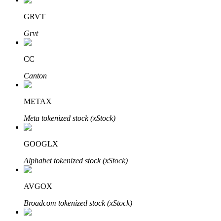
GRVT
Grvt
Otomatik Yatırım
CC
Uzun vadeli kâr ve esnek çıkarlar elde edin
Canton
METAX
Meta tokenized stock (xStock)
GOOGLX
Alphabet tokenized stock (xStock)
Stake Etmeyi Öğrenin
Pasif gelir kazanma hakkında bilgi edinin
AVGOX
Bitrue
AI
Broadcom tokenized stock (xStock)