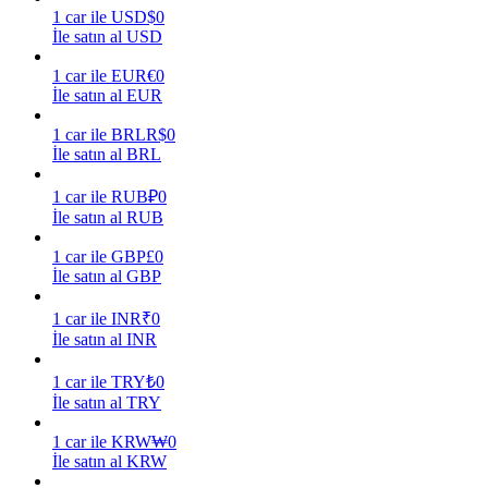
1
car
ile
USD
$
0
İle satın al USD
Kazan
1
car
ile
EUR
€
0
İle satın al EUR
1
car
ile
BRL
R$
0
İle satın al BRL
1
car
ile
RUB
₽
0
İle satın al RUB
1
car
ile
GBP
£
0
Power Piggy
İle satın al GBP
Günlük rekabetçi ödüller kazanın
1
car
ile
INR
₹
0
İle satın al INR
1
car
ile
TRY
₺
0
İle satın al TRY
1
car
ile
KRW
₩
0
İle satın al KRW