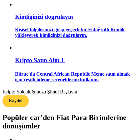
Rehber
Kimliginizi dogrulayin
Vadeli İşlemler Başlangıç Kılavuzu
Kişisel bilgilerinizi girip geçerli bir Fotoğraflı Kimlik
yükleyerek kimliğinizi doğrulayın.
Kripto Satın Alın！
Bitrue'da Central African Republic Meme satın almak
için çeşitli ödeme seçeneklerini kullanın.
Ticaret stratejileri
Kripto Yolculuğunuza Şimdi Başlayın!
Nasıl kârlı kalabileceğinizi öğrenin
Kaydol
Popüler car'den Fiat Para Birimlerine
dönüşümler