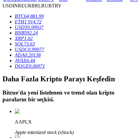
USD
INR
EUR
BRL
RUB
TRY
BTC
64,881.99
BTR Kilitleme
ETH
1,914.72
USDT
0.99937
BTR sahiplerine özel yatırımlar
BNB
592.24
XRP
1.02
SOL
73.63
USDC
0.99977
ADA
0.20138
AVAX
6.44
DOGE
0.06971
Daha Fazla Kripto Parayı Keşfedin
Bitrue
'da yeni listelenen ve trend olan kripto
Krediler
paraların bir seçkisi.
Kripto destekli borçlanma hizmeti
AAPLX
Apple tokenized stock (xStock)