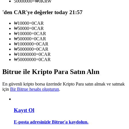
50000000
=
₩
0
KRW
Kopya Tüccarı Olun
'den CAR'ye değerler today 21:57
Kâr paylaşımı ve kopya ticaret komisyonlarının tadını çıkarın
₩
10000
=
0
CAR
₩
50000
=
0
CAR
₩
100000
=
0
CAR
₩
500000
=
0
CAR
₩
1000000
=
0
CAR
₩
5000000
=
0
CAR
₩
10000000
=
0
CAR
₩
50000000
=
0
CAR
Bitrue ile Kripto Para Satın Alın
Bilgi
Ticaret bilgileri vb. dahil olmak üzere büyük veri analizi.
En güvenli kripto borsa üzerinde Kripto Para satın almak ve satmak
için
Bir Bitrue hesabı oluşturun
.
Kayıt Ol
E-posta adresinizle Bitrue'a kaydolun.