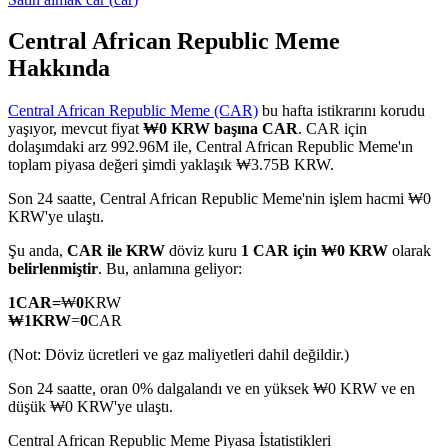
Central African Republic Meme
Hakkında
COIN-M Vadeli İşlemleri
Central African Republic Meme (CAR)
bu hafta istikrarını korudu
Kripto Para Vadeli İşlemleri
yaşıyor, mevcut fiyat
₩0 KRW başına CAR
. CAR için
dolaşımdaki arz 992.96M ile, Central African Republic Meme'ın
toplam piyasa değeri şimdi yaklaşık ₩3.75B KRW.
TradFi
Son 24 saatte, Central African Republic Meme'nin işlem hacmi ₩0
KRW'ye ulaştı.
Hisse senetleri, döviz, değerli metaller ve emtia türevleri
Şu anda,
CAR ile KRW
döviz kuru
1 CAR için ₩0 KRW
olarak
belirlenmiştir
. Bu, anlamına geliyor:
1
CAR
=
₩
0
KRW
₩
1
KRW
=
0
CAR
(Not: Döviz ücretleri ve gaz maliyetleri dahil değildir.)
Son 24 saatte, oran 0% dalgalandı ve en yüksek ₩0 KRW ve en
düşük ₩0 KRW'ye ulaştı.
USDC Vadeli İşlemleri
Central African Republic Meme Piyasa İstatistikleri