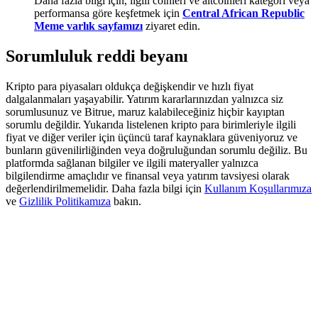
Daha fazla bilgi için, ilgili coinleri ve altcoinleri kategori veya
Deposit & Trade BTC to Share 25000 USDT prize pool!
performansa göre keşfetmek için
Central African Republic
Meme varlık sayfamızı
ziyaret edin.
Sorumluluk reddi beyanı
Deposit CASHCAT & Win
Kripto para piyasaları oldukça değişkendir ve hızlı fiyat
Share 500000 CASHCAT prize pool
dalgalanmaları yaşayabilir. Yatırım kararlarınızdan yalnızca siz
sorumlusunuz ve Bitrue, maruz kalabileceğiniz hiçbir kayıptan
sorumlu değildir. Yukarıda listelenen kripto para birimleriyle ilgili
fiyat ve diğer veriler için üçüncü taraf kaynaklara güveniyoruz ve
bunların güvenilirliğinden veya doğruluğundan sorumlu değiliz. Bu
Exclusive for BitMart Users
platformda sağlanan bilgiler ve ilgili materyaller yalnızca
bilgilendirme amaçlıdır ve finansal veya yatırım tavsiyesi olarak
Register & Trade to Win 500,000 USDT
değerlendirilmemelidir. Daha fazla bilgi için
Kullanım Koşullarımıza
ve
Gizlilik Politikamıza
bakın.
Precious Metals Trading Carnival
Trade Gold & Silver · 33,333 USDT Bonus