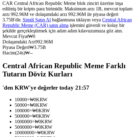
CAR Central African Republic Meme blok zinciri üzerine inşa
USDC'yi teminat olarak kullanan vadeli işlemler
edilmiş bir kripto para birimidir. Maksimum arzı 1B, mevcut toplam
arzı 992.96M ve dolaşımdaki arzı 992.96M ile piyasa değeri
3.75B'dir.
Şimdi Satın Al
bağlantısına tıklayın veya
Central African
Republic Meme (CAR) satın alma
işlemini güvenli ve kolay bir
şekilde gerçekleştirmek için adım adım kılavuzumuza göz atın.
Mevcut Fiyat
₩
0
Dolaşımdaki Arz
992.96M
Piyasa Değeri
₩
3.75B
Hacim(24s)
₩
--
Central African Republic Meme Farklı
Kopya Ticaret
Tutarın Döviz Kurları
En iyi traderlarla güçlerinizi birleştirin
'den KRW'ye değerler today 21:57
10000
=
₩
0
KRW
50000
=
₩
0
KRW
100000
=
₩
0
KRW
500000
=
₩
0
KRW
1000000
=
₩
0
KRW
5000000
=
₩
0
KRW
10000000
=
₩
0
KRW