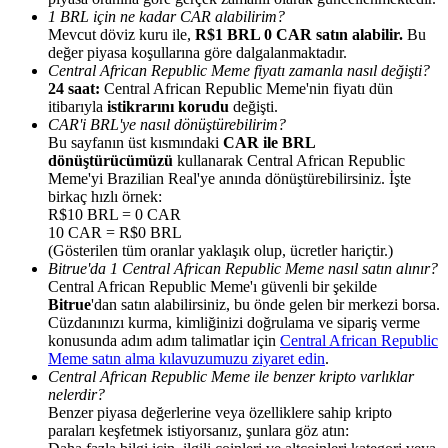
1 BRL için ne kadar CAR alabilirim?
Mevcut döviz kuru ile,
R$1 BRL 0 CAR satın alabilir.
Bu
değer piyasa koşullarına göre dalgalanmaktadır.
Central African Republic Meme fiyatı zamanla nasıl değişti?
24 saat:
Central African Republic Meme'nin fiyatı dün
itibarıyla
istikrarını korudu
değişti.
Yönlendirme
CAR'i BRL'ye nasıl dönüştürebilirim?
Bu sayfanın üst kısmındaki
CAR ile BRL
Arkadaşını davet et, nakit ödüller kazan
dönüştürücümüzü
kullanarak Central African Republic
Meme'yi Brazilian Real'ye anında dönüştürebilirsiniz. İşte
BTC Welcome Rewards
birkaç hızlı örnek:
R$10 BRL = 0 CAR
10 CAR = R$0 BRL
(Gösterilen tüm oranlar yaklaşık olup, ücretler hariçtir.)
Bitrue'da 1 Central African Republic Meme nasıl satın alınır?
Central African Republic Meme'ı güvenli bir şekilde
Bitrue
'dan satın alabilirsiniz, bu önde gelen bir merkezi borsa.
Cüzdanınızı kurma, kimliğinizi doğrulama ve sipariş verme
konusunda adım adım talimatlar için
Central African Republic
Meme satın alma kılavuzumuzu ziyaret edin
.
Central African Republic Meme ile benzer kripto varlıklar
nelerdir?
Benzer piyasa değerlerine veya özelliklere sahip kripto
BTC Welcome Rewards
paraları keşfetmek istiyorsanız, şunlara göz atın: