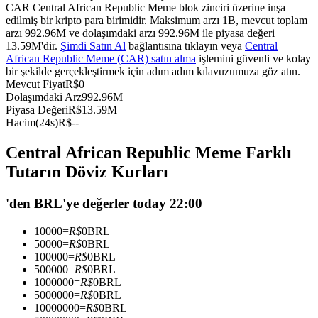
CAR Central African Republic Meme blok zinciri üzerine inşa
USDC'yi teminat olarak kullanan vadeli işlemler
edilmiş bir kripto para birimidir. Maksimum arzı 1B, mevcut toplam
arzı 992.96M ve dolaşımdaki arzı 992.96M ile piyasa değeri
13.59M'dir.
Şimdi Satın Al
bağlantısına tıklayın veya
Central
African Republic Meme (CAR) satın alma
işlemini güvenli ve kolay
bir şekilde gerçekleştirmek için adım adım kılavuzumuza göz atın.
Mevcut Fiyat
R$
0
Dolaşımdaki Arz
992.96M
Piyasa Değeri
R$
13.59M
Hacim(24s)
R$
--
Central African Republic Meme Farklı
Kopya Ticaret
Tutarın Döviz Kurları
En iyi traderlarla güçlerinizi birleştirin
'den BRL'ye değerler today 22:00
10000
=
R$
0
BRL
50000
=
R$
0
BRL
100000
=
R$
0
BRL
500000
=
R$
0
BRL
1000000
=
R$
0
BRL
5000000
=
R$
0
BRL
10000000
=
R$
0
BRL