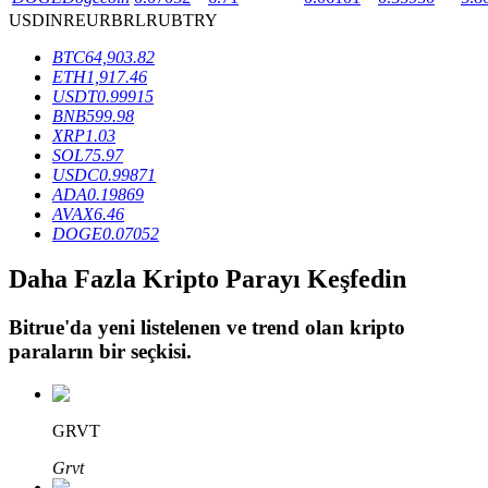
USD
INR
EUR
BRL
RUB
TRY
BTC
64,903.82
BTR Kilitleme
ETH
1,917.46
USDT
0.99915
BTR sahiplerine özel yatırımlar
BNB
599.98
XRP
1.03
SOL
75.97
USDC
0.99871
ADA
0.19869
AVAX
6.46
DOGE
0.07052
Daha Fazla Kripto Parayı Keşfedin
Bitrue
'da yeni listelenen ve trend olan kripto
Krediler
paraların bir seçkisi.
Kripto destekli borçlanma hizmeti
GRVT
Grvt