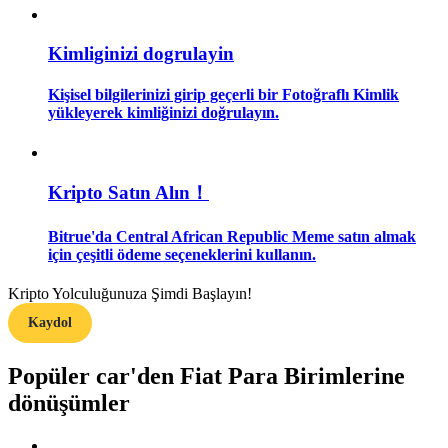
Rehber
Kimliginizi dogrulayin
Vadeli İşlemler Başlangıç Kılavuzu
Kişisel bilgilerinizi girip geçerli bir Fotoğraflı Kimlik
yükleyerek kimliğinizi doğrulayın.
Kripto Satın Alın！
Bitrue'da Central African Republic Meme satın almak
için çeşitli ödeme seçeneklerini kullanın.
Ticaret stratejileri
Kripto Yolculuğunuza Şimdi Başlayın!
Nasıl kârlı kalabileceğinizi öğrenin
Kaydol
Popüler car'den Fiat Para Birimlerine
dönüşümler