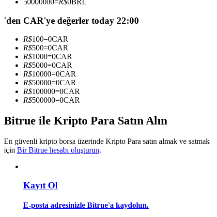
50000000
=
R$
0
BRL
Kopya Tüccarı Olun
'den CAR'ye değerler today 22:00
Kâr paylaşımı ve kopya ticaret komisyonlarının tadını çıkarın
R$
100
=
0
CAR
R$
500
=
0
CAR
R$
1000
=
0
CAR
R$
5000
=
0
CAR
R$
10000
=
0
CAR
R$
50000
=
0
CAR
R$
100000
=
0
CAR
R$
500000
=
0
CAR
Bitrue ile Kripto Para Satın Alın
Bilgi
Ticaret bilgileri vb. dahil olmak üzere büyük veri analizi.
En güvenli kripto borsa üzerinde Kripto Para satın almak ve satmak
için
Bir Bitrue hesabı oluşturun
.
Kayıt Ol
E-posta adresinizle Bitrue'a kaydolun.