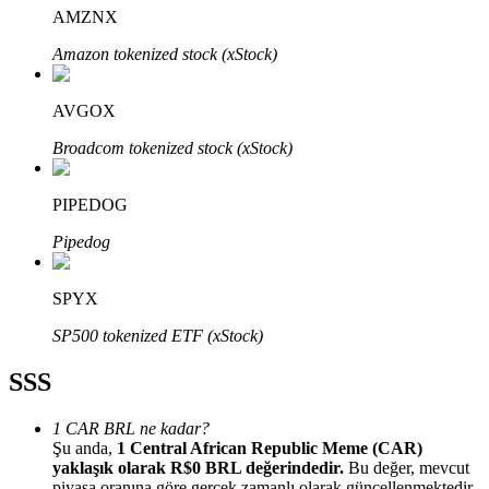
AMZNX
Amazon tokenized stock (xStock)
AVGOX
Bitrue Ortakları
Broadcom tokenized stock (xStock)
PIPEDOG
Pipedog
SPYX
SP500 tokenized ETF (xStock)
Bitrue İş Ortağı
SSS
Kullanıcı başına %65'e kadar komisyon!
1 CAR BRL ne kadar?
Şu anda,
1 Central African Republic Meme (CAR)
yaklaşık olarak R$0 BRL değerindedir.
Bu değer, mevcut
piyasa oranına göre gerçek zamanlı olarak güncellenmektedir.