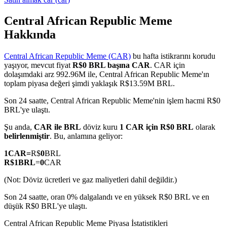
Central African Republic Meme
Hakkında
COIN-M Vadeli İşlemleri
Central African Republic Meme (CAR)
bu hafta istikrarını korudu
Kripto Para Vadeli İşlemleri
yaşıyor, mevcut fiyat
R$0 BRL başına CAR
. CAR için
dolaşımdaki arz 992.96M ile, Central African Republic Meme'ın
toplam piyasa değeri şimdi yaklaşık R$13.59M BRL.
TradFi
Son 24 saatte, Central African Republic Meme'nin işlem hacmi R$0
BRL'ye ulaştı.
Hisse senetleri, döviz, değerli metaller ve emtia türevleri
Şu anda,
CAR ile BRL
döviz kuru
1 CAR için R$0 BRL
olarak
belirlenmiştir
. Bu, anlamına geliyor:
1
CAR
=
R$
0
BRL
R$
1
BRL
=
0
CAR
(Not: Döviz ücretleri ve gaz maliyetleri dahil değildir.)
Son 24 saatte, oran 0% dalgalandı ve en yüksek R$0 BRL ve en
düşük R$0 BRL'ye ulaştı.
USDC Vadeli İşlemleri
Central African Republic Meme Piyasa İstatistikleri