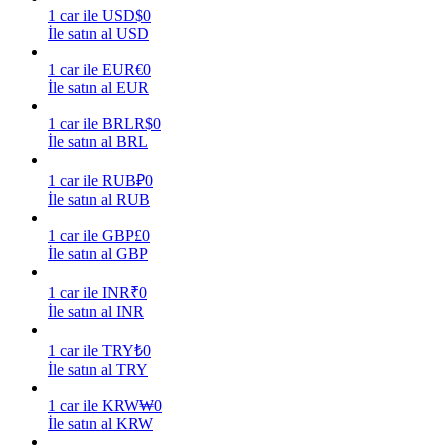
1
car
ile
USD
$
0
İle satın al USD
Kazan
1
car
ile
EUR
€
0
İle satın al EUR
1
car
ile
BRL
R$
0
İle satın al BRL
1
car
ile
RUB
₽
0
İle satın al RUB
1
car
ile
GBP
£
0
Power Piggy
İle satın al GBP
Günlük rekabetçi ödüller kazanın
1
car
ile
INR
₹
0
İle satın al INR
1
car
ile
TRY
₺
0
İle satın al TRY
1
car
ile
KRW
₩
0
İle satın al KRW