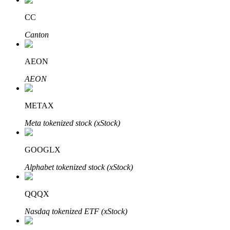
CC
Canton
Otomatik Yatırım
AEON
Uzun vadeli kâr ve esnek çıkarlar elde edin
AEON
METAX
Meta tokenized stock (xStock)
GOOGLX
Alphabet tokenized stock (xStock)
Stake Etmeyi Öğrenin
Pasif gelir kazanma hakkında bilgi edinin
QQQX
Bitrue
AI
Nasdaq tokenized ETF (xStock)