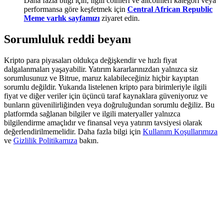
Daha fazla bilgi için, ilgili coinleri ve altcoinleri kategori veya
Deposit & Trade BTC to Share 25000 USDT prize pool!
performansa göre keşfetmek için
Central African Republic
Meme varlık sayfamızı
ziyaret edin.
Sorumluluk reddi beyanı
Deposit CASHCAT & Win
Kripto para piyasaları oldukça değişkendir ve hızlı fiyat
Share 500000 CASHCAT prize pool
dalgalanmaları yaşayabilir. Yatırım kararlarınızdan yalnızca siz
sorumlusunuz ve Bitrue, maruz kalabileceğiniz hiçbir kayıptan
sorumlu değildir. Yukarıda listelenen kripto para birimleriyle ilgili
fiyat ve diğer veriler için üçüncü taraf kaynaklara güveniyoruz ve
bunların güvenilirliğinden veya doğruluğundan sorumlu değiliz. Bu
Exclusive for BitMart Users
platformda sağlanan bilgiler ve ilgili materyaller yalnızca
bilgilendirme amaçlıdır ve finansal veya yatırım tavsiyesi olarak
Register & Trade to Win 500,000 USDT
değerlendirilmemelidir. Daha fazla bilgi için
Kullanım Koşullarımıza
ve
Gizlilik Politikamıza
bakın.
Precious Metals Trading Carnival
Trade Gold & Silver · 33,333 USDT Bonus