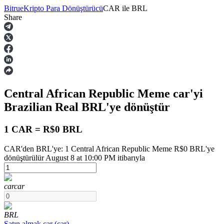
Bitrue
Kripto Para Dönüştürücü
CAR
ile
BRL
Share
Vadeli İşlemler
Central African Republic Meme
car
'yi
Brazilian Real
BRL
'ye dönüştür
1 CAR = R$0 BRL
CAR'den BRL'ye: 1 Central African Republic Meme R$0 BRL'ye
USDT Vadeli İşlemleri
dönüştürülür August 8 at 10:00 PM itibarıyla
Teminat olarak USDT kullanan vadeli işlemler
car
car
BRL
Satın almak
car
(
car
)