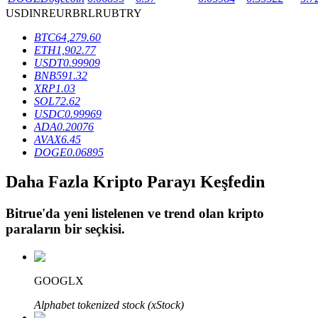
USD
INR
EUR
BRL
RUB
TRY
BTC
64,279.60
BTR Kilitleme
ETH
1,902.77
USDT
0.99909
BTR sahiplerine özel yatırımlar
BNB
591.32
XRP
1.03
SOL
72.62
USDC
0.99969
ADA
0.20076
AVAX
6.45
DOGE
0.06895
Daha Fazla Kripto Parayı Keşfedin
Bitrue
'da yeni listelenen ve trend olan kripto
Krediler
paraların bir seçkisi.
Kripto destekli borçlanma hizmeti
GOOGLX
Alphabet tokenized stock (xStock)