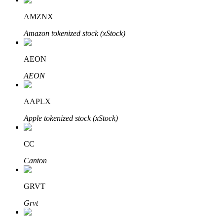
AMZNX
Amazon tokenized stock (xStock)
Otomatik Yatırım
AEON
Uzun vadeli kâr ve esnek çıkarlar elde edin
AEON
AAPLX
Apple tokenized stock (xStock)
CC
Canton
Stake Etmeyi Öğrenin
Pasif gelir kazanma hakkında bilgi edinin
GRVT
Bitrue
AI
Grvt