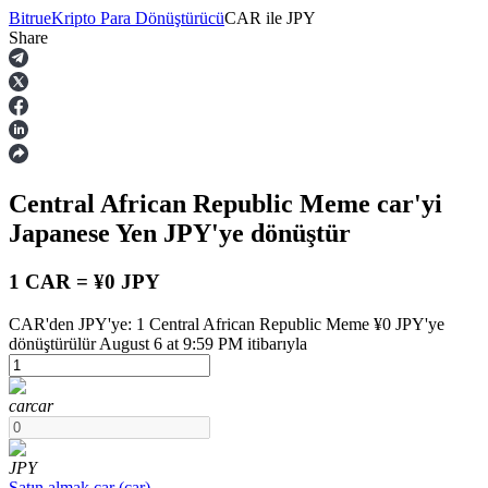
Bitrue
Kripto Para Dönüştürücü
CAR
ile
JPY
Share
Vadeli İşlemler
Central African Republic Meme
car
'yi
Japanese Yen
JPY
'ye dönüştür
1 CAR = ¥0 JPY
CAR'den JPY'ye: 1 Central African Republic Meme ¥0 JPY'ye
USDT Vadeli İşlemleri
dönüştürülür August 6 at 9:59 PM itibarıyla
Teminat olarak USDT kullanan vadeli işlemler
car
car
JPY
Satın almak
car
(
car
)