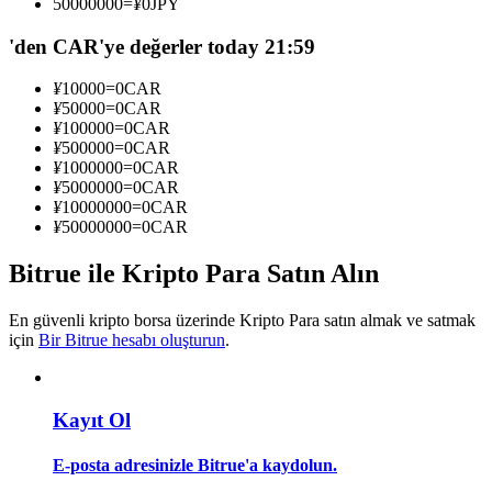
50000000
=
¥
0
JPY
Kopya Tüccarı Olun
'den CAR'ye değerler today 21:59
Kâr paylaşımı ve kopya ticaret komisyonlarının tadını çıkarın
¥
10000
=
0
CAR
¥
50000
=
0
CAR
¥
100000
=
0
CAR
¥
500000
=
0
CAR
¥
1000000
=
0
CAR
¥
5000000
=
0
CAR
¥
10000000
=
0
CAR
¥
50000000
=
0
CAR
Bitrue ile Kripto Para Satın Alın
Bilgi
Ticaret bilgileri vb. dahil olmak üzere büyük veri analizi.
En güvenli kripto borsa üzerinde Kripto Para satın almak ve satmak
için
Bir Bitrue hesabı oluşturun
.
Kayıt Ol
E-posta adresinizle Bitrue'a kaydolun.