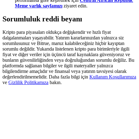
performansa göre keşfetmek için
Central African Republic
Share 500000 CASHCAT prize pool
Meme varlık sayfamızı
ziyaret edin.
Sorumluluk reddi beyanı
Exclusive for BitMart Users
Kripto para piyasaları oldukça değişkendir ve hızlı fiyat
dalgalanmaları yaşayabilir. Yatırım kararlarınızdan yalnızca siz
Register & Trade to Win 500,000 USDT
sorumlusunuz ve Bitrue, maruz kalabileceğiniz hiçbir kayıptan
sorumlu değildir. Yukarıda listelenen kripto para birimleriyle ilgili
fiyat ve diğer veriler için üçüncü taraf kaynaklara güveniyoruz ve
bunların güvenilirliğinden veya doğruluğundan sorumlu değiliz. Bu
platformda sağlanan bilgiler ve ilgili materyaller yalnızca
Precious Metals Trading Carnival
bilgilendirme amaçlıdır ve finansal veya yatırım tavsiyesi olarak
değerlendirilmemelidir. Daha fazla bilgi için
Kullanım Koşullarımıza
Trade Gold & Silver · 33,333 USDT Bonus
ve
Gizlilik Politikamıza
bakın.
USDT New User Exclusive 10% APR
USDT Flexible Staking | Daily Rewards