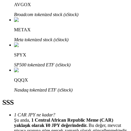
AVGOX
Broadcom tokenized stock (xStock)
METAX
Bitrue Ortakları
Meta tokenized stock (xStock)
SPYX
SP500 tokenized ETF (xStock)
QQQX
Nasdaq tokenized ETF (xStock)
Bitrue İş Ortağı
SSS
Kullanıcı başına %65'e kadar komisyon!
1 CAR JPY ne kadar?
Şu anda,
1 Central African Republic Meme (CAR)
yaklaşık olarak ¥0 JPY değerindedir.
Bu değer, mevcut
piyasa oranına göre gerçek zamanlı olarak güncellenmektedir.