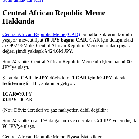
Central African Republic Meme
Hakkında
COIN-M Vadeli İşlemleri
Central African Republic Meme (CAR)
bu hafta istikrarını korudu
Kripto Para Vadeli İşlemleri
yaşıyor, mevcut fiyat
¥0 JPY başına CAR
. CAR için dolaşımdaki
arz 992.96M ile, Central African Republic Meme'ın toplam piyasa
değeri şimdi yaklaşık ¥424.6M JPY.
TradFi
Son 24 saatte, Central African Republic Meme'nin işlem hacmi ¥0
JPY'ye ulaştı.
Hisse senetleri, döviz, değerli metaller ve emtia türevleri
Şu anda,
CAR ile JPY
döviz kuru
1 CAR için ¥0 JPY
olarak
belirlenmiştir
. Bu, anlamına geliyor:
1
CAR
=
¥
0
JPY
¥
1
JPY
=
0
CAR
(Not: Döviz ücretleri ve gaz maliyetleri dahil değildir.)
Son 24 saatte, oran 0% dalgalandı ve en yüksek ¥0 JPY ve en düşük
¥0 JPY'ye ulaştı.
USDC Vadeli İşlemleri
Central African Republic Meme Piyasa İstatistikleri