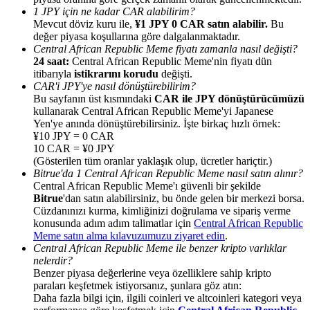
1 JPY için ne kadar CAR alabilirim?
Mevcut döviz kuru ile,
¥1 JPY 0 CAR satın alabilir.
Bu
değer piyasa koşullarına göre dalgalanmaktadır.
Central African Republic Meme fiyatı zamanla nasıl değişti?
24 saat:
Central African Republic Meme'nin fiyatı dün
itibarıyla
istikrarını korudu
değişti.
Yönlendirme
CAR'i JPY'ye nasıl dönüştürebilirim?
Bu sayfanın üst kısmındaki
CAR ile JPY dönüştürücümüzü
Arkadaşını davet et, nakit ödüller kazan
kullanarak Central African Republic Meme'yi Japanese
Yen'ye anında dönüştürebilirsiniz. İşte birkaç hızlı örnek:
Deposit CASHCAT & Win
¥10 JPY = 0 CAR
10 CAR = ¥0 JPY
(Gösterilen tüm oranlar yaklaşık olup, ücretler hariçtir.)
Bitrue'da 1 Central African Republic Meme nasıl satın alınır?
Central African Republic Meme'ı güvenli bir şekilde
Bitrue
'dan satın alabilirsiniz, bu önde gelen bir merkezi borsa.
Cüzdanınızı kurma, kimliğinizi doğrulama ve sipariş verme
konusunda adım adım talimatlar için
Central African Republic
Meme satın alma kılavuzumuzu ziyaret edin
.
Central African Republic Meme ile benzer kripto varlıklar
nelerdir?
Benzer piyasa değerlerine veya özelliklere sahip kripto
paraları keşfetmek istiyorsanız, şunlara göz atın:
Deposit CASHCAT & Win
Daha fazla bilgi için, ilgili coinleri ve altcoinleri kategori veya