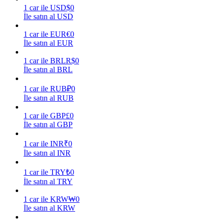
1
car
ile
USD
$
0
İle satın al USD
Kazan
1
car
ile
EUR
€
0
İle satın al EUR
1
car
ile
BRL
R$
0
İle satın al BRL
1
car
ile
RUB
₽
0
İle satın al RUB
1
car
ile
GBP
£
0
Power Piggy
İle satın al GBP
Günlük rekabetçi ödüller kazanın
1
car
ile
INR
₹
0
İle satın al INR
1
car
ile
TRY
₺
0
İle satın al TRY
1
car
ile
KRW
₩
0
İle satın al KRW