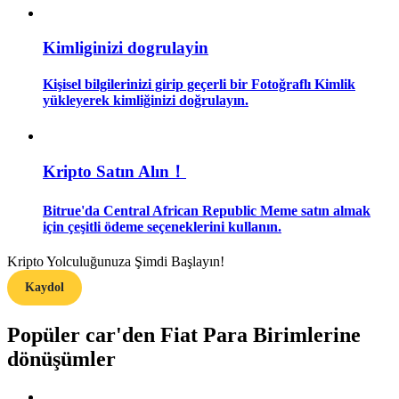
Rehber
Kimliginizi dogrulayin
Vadeli İşlemler Başlangıç Kılavuzu
Kişisel bilgilerinizi girip geçerli bir Fotoğraflı Kimlik
yükleyerek kimliğinizi doğrulayın.
Kripto Satın Alın！
Bitrue'da Central African Republic Meme satın almak
için çeşitli ödeme seçeneklerini kullanın.
Ticaret stratejileri
Kripto Yolculuğunuza Şimdi Başlayın!
Nasıl kârlı kalabileceğinizi öğrenin
Kaydol
Popüler car'den Fiat Para Birimlerine
dönüşümler