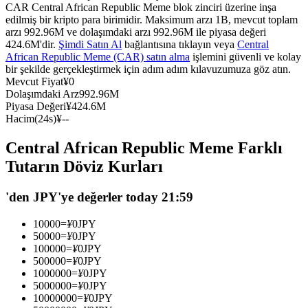
CAR Central African Republic Meme blok zinciri üzerine inşa
USDC'yi teminat olarak kullanan vadeli işlemler
edilmiş bir kripto para birimidir. Maksimum arzı 1B, mevcut toplam
arzı 992.96M ve dolaşımdaki arzı 992.96M ile piyasa değeri
424.6M'dir.
Şimdi Satın Al
bağlantısına tıklayın veya
Central
African Republic Meme (CAR) satın alma
işlemini güvenli ve kolay
bir şekilde gerçekleştirmek için adım adım kılavuzumuza göz atın.
Mevcut Fiyat
¥
0
Dolaşımdaki Arz
992.96M
Piyasa Değeri
¥
424.6M
Hacim(24s)
¥
--
Central African Republic Meme Farklı
Kopya Ticaret
Tutarın Döviz Kurları
En iyi traderlarla güçlerinizi birleştirin
'den JPY'ye değerler today 21:59
10000
=
¥
0
JPY
50000
=
¥
0
JPY
100000
=
¥
0
JPY
500000
=
¥
0
JPY
1000000
=
¥
0
JPY
5000000
=
¥
0
JPY
10000000
=
¥
0
JPY