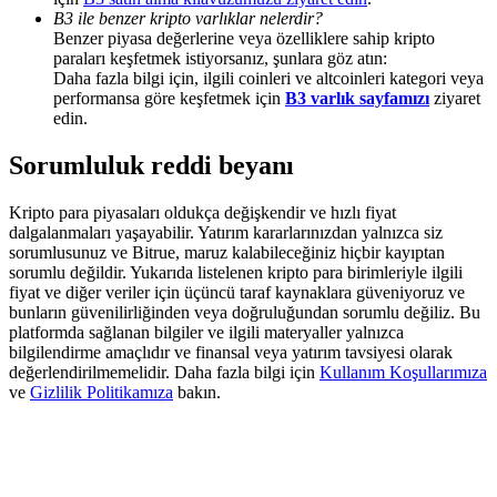
Deposit & Trade BTC to Share 25000 USDT prize pool!
B3 ile benzer kripto varlıklar nelerdir?
Benzer piyasa değerlerine veya özelliklere sahip kripto
paraları keşfetmek istiyorsanız, şunlara göz atın:
Daha fazla bilgi için, ilgili coinleri ve altcoinleri kategori veya
performansa göre keşfetmek için
B3 varlık sayfamızı
ziyaret
Deposit CASHCAT & Win
edin.
Share 500000 CASHCAT prize pool
Sorumluluk reddi beyanı
Kripto para piyasaları oldukça değişkendir ve hızlı fiyat
dalgalanmaları yaşayabilir. Yatırım kararlarınızdan yalnızca siz
Exclusive for BitMart Users
sorumlusunuz ve Bitrue, maruz kalabileceğiniz hiçbir kayıptan
sorumlu değildir. Yukarıda listelenen kripto para birimleriyle ilgili
Register & Trade to Win 500,000 USDT
fiyat ve diğer veriler için üçüncü taraf kaynaklara güveniyoruz ve
bunların güvenilirliğinden veya doğruluğundan sorumlu değiliz. Bu
platformda sağlanan bilgiler ve ilgili materyaller yalnızca
bilgilendirme amaçlıdır ve finansal veya yatırım tavsiyesi olarak
Precious Metals Trading Carnival
değerlendirilmemelidir. Daha fazla bilgi için
Kullanım Koşullarımıza
ve
Gizlilik Politikamıza
bakın.
Trade Gold & Silver · 33,333 USDT Bonus