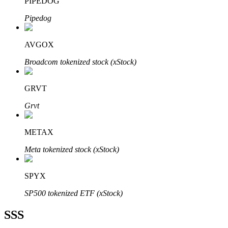
PIPEDOG
Pipedog
AVGOX
Bitrue Ortakları
Broadcom tokenized stock (xStock)
GRVT
Grvt
METAX
Meta tokenized stock (xStock)
Bitrue İş Ortağı
SPYX
Kullanıcı başına %65'e kadar komisyon!
SP500 tokenized ETF (xStock)
SSS