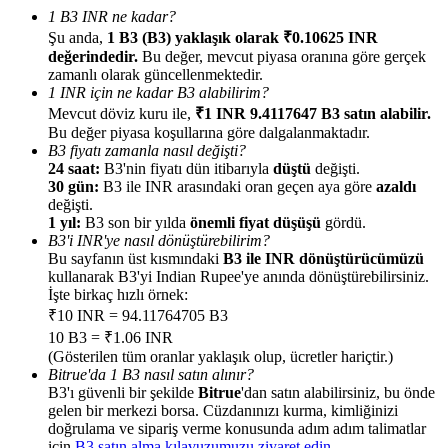
1 B3 INR ne kadar?
Şu anda,
1 B3 (B3) yaklaşık olarak ₹0.10625 INR
değerindedir.
Bu değer, mevcut piyasa oranına göre gerçek
zamanlı olarak güncellenmektedir.
1 INR için ne kadar B3 alabilirim?
Mevcut döviz kuru ile,
₹1 INR 9.4117647 B3 satın alabilir.
Yönlendirme
Bu değer piyasa koşullarına göre dalgalanmaktadır.
Arkadaşını davet et, nakit ödüller kazan
B3 fiyatı zamanla nasıl değişti?
24 saat:
B3'nin fiyatı dün itibarıyla
düştü
değişti.
BTC Welcome Rewards
30 gün:
B3 ile INR arasındaki oran geçen aya göre
azaldı
değişti.
1 yıl:
B3 son bir yılda
önemli fiyat düşüşü
gördü.
B3'i INR'ye nasıl dönüştürebilirim?
Bu sayfanın üst kısmındaki
B3 ile INR dönüştürücümüzü
kullanarak B3'yi Indian Rupee'ye anında dönüştürebilirsiniz.
İşte birkaç hızlı örnek:
₹10 INR = 94.11764705 B3
10 B3 = ₹1.06 INR
(Gösterilen tüm oranlar yaklaşık olup, ücretler hariçtir.)
Bitrue'da 1 B3 nasıl satın alınır?
B3'ı güvenli bir şekilde
Bitrue
'dan satın alabilirsiniz, bu önde
gelen bir merkezi borsa. Cüzdanınızı kurma, kimliğinizi
BTC Welcome Rewards
doğrulama ve sipariş verme konusunda adım adım talimatlar
için
B3 satın alma kılavuzumuzu ziyaret edin
.