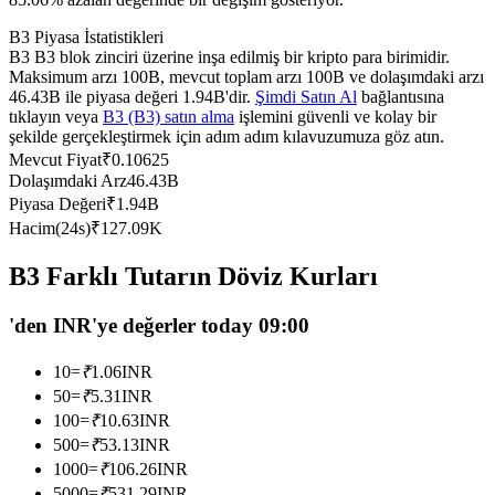
USDC'yi teminat olarak kullanan vadeli işlemler
B3 Piyasa İstatistikleri
B3 B3 blok zinciri üzerine inşa edilmiş bir kripto para birimidir.
Maksimum arzı 100B, mevcut toplam arzı 100B ve dolaşımdaki arzı
46.43B ile piyasa değeri 1.94B'dir.
Şimdi Satın Al
bağlantısına
tıklayın veya
B3 (B3) satın alma
işlemini güvenli ve kolay bir
şekilde gerçekleştirmek için adım adım kılavuzumuza göz atın.
Mevcut Fiyat
₹
0.10625
Dolaşımdaki Arz
46.43B
Piyasa Değeri
₹
1.94B
Hacim(24s)
₹
127.09K
Kopya Ticaret
B3 Farklı Tutarın Döviz Kurları
En iyi traderlarla güçlerinizi birleştirin
'den INR'ye değerler today 09:00
10
=
₹
1.06
INR
50
=
₹
5.31
INR
100
=
₹
10.63
INR
500
=
₹
53.13
INR
1000
=
₹
106.26
INR
5000
=
₹
531.29
INR