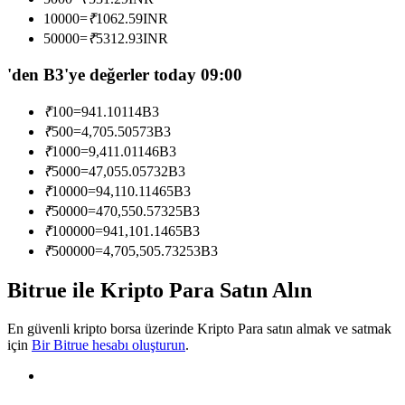
Kopya Tüccarı Olun
10000
=
₹
1062.59
INR
50000
=
₹
5312.93
INR
Kâr paylaşımı ve kopya ticaret komisyonlarının tadını çıkarın
'den B3'ye değerler today 09:00
₹
100
=
941.10114
B3
₹
500
=
4,705.50573
B3
₹
1000
=
9,411.01146
B3
₹
5000
=
47,055.05732
B3
₹
10000
=
94,110.11465
B3
₹
50000
=
470,550.57325
B3
Bilgi
₹
100000
=
941,101.1465
B3
₹
500000
=
4,705,505.73253
B3
Ticaret bilgileri vb. dahil olmak üzere büyük veri analizi.
Bitrue ile Kripto Para Satın Alın
En güvenli kripto borsa üzerinde Kripto Para satın almak ve satmak
için
Bir Bitrue hesabı oluşturun
.