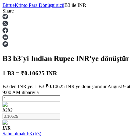
Bitrue
Kripto Para Dönüştürücü
B3
ile
INR
Share
Vadeli İşlemler
B3
b3
'yi Indian Rupee
INR
'ye dönüştür
1 B3 = ₹0.10625 INR
B3'den INR'ye: 1 B3 ₹0.10625 INR'ye dönüştürülür August 9 at
9:00 AM itibarıyla
USDT Vadeli İşlemleri
Teminat olarak USDT kullanan vadeli işlemler
b3
b3
INR
Satın almak
b3
(
b3
)