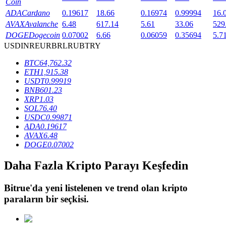
Coin
ADA
Cardano
0.19617
18.66
0.16974
0.99994
16.
AVAX
Avalanche
6.48
617.14
5.61
33.06
529
BTR Kilitleme
DOGE
Dogecoin
0.07002
6.66
0.06059
0.35694
5.7
USD
INR
EUR
BRL
RUB
TRY
BTR sahiplerine özel yatırımlar
BTC
64,762.32
ETH
1,915.38
USDT
0.99919
BNB
601.23
XRP
1.03
SOL
76.40
USDC
0.99871
ADA
0.19617
AVAX
6.48
DOGE
0.07002
Krediler
Daha Fazla Kripto Parayı Keşfedin
Kripto destekli borçlanma hizmeti
Bitrue
'da yeni listelenen ve trend olan kripto
paraların bir seçkisi.