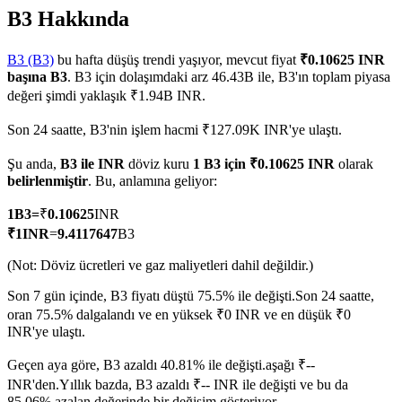
B3 Hakkında
B3 (B3)
bu hafta düşüş trendi yaşıyor, mevcut fiyat
₹0.10625 INR
başına B3
. B3 için dolaşımdaki arz 46.43B ile, B3'ın toplam piyasa
COIN-M Vadeli İşlemleri
değeri şimdi yaklaşık ₹1.94B INR.
Kripto Para Vadeli İşlemleri
Son 24 saatte, B3'nin işlem hacmi ₹127.09K INR'ye ulaştı.
Şu anda,
B3 ile INR
döviz kuru
1 B3 için ₹0.10625 INR
olarak
TradFi
belirlenmiştir
. Bu, anlamına geliyor:
Hisse senetleri, döviz, değerli metaller ve emtia türevleri
1
B3
=
₹
0.10625
INR
₹
1
INR
=
9.4117647
B3
(Not: Döviz ücretleri ve gaz maliyetleri dahil değildir.)
Son 7 gün içinde, B3 fiyatı düştü 75.5% ile değişti.
Son 24 saatte,
oran 75.5% dalgalandı ve en yüksek ₹0 INR ve en düşük ₹0
INR'ye ulaştı.
Geçen aya göre, B3 azaldı 40.81% ile değişti.aşağı ₹--
INR'den.
Yıllık bazda, B3 azaldı ₹-- INR ile değişti ve bu da
USDC Vadeli İşlemleri
85.06% azalan değerinde bir değişim gösteriyor.