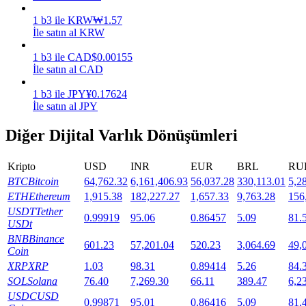
1
b3
ile
KRW
₩
1.57
Staking
İle satın al KRW
Yüksek getiri ve anında erişim
1
b3
ile
CAD
$
0.00155
İle satın al CAD
1
b3
ile
JPY
¥
0.17624
İle satın al JPY
Diğer Dijital Varlık Dönüşümleri
Kripto
USD
INR
EUR
BRL
RU
BTC
Bitcoin
64,762.32
6,161,406.93
56,037.28
330,113.01
5,2
Launchpool
ETH
Ethereum
1,915.38
182,227.27
1,657.33
9,763.28
156
Popüler token'lar kazanmak için esnek staking
USDT
Tether
0.99919
95.06
0.86457
5.09
81.
USDt
BNB
Binance
601.23
57,201.04
520.23
3,064.69
49,
Coin
XRP
XRP
1.03
98.31
0.89414
5.26
84.
SOL
Solana
76.40
7,269.30
66.11
389.47
6,2
USDC
USD
0.99871
95.01
0.86416
5.09
81.