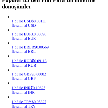
dönüşümler
Kazan
1
b3
ile
USD
$
0.00111
İle satın al USD
1
b3
ile
EUR
€
0.00096
İle satın al EUR
1
b3
ile
BRL
R$
0.00569
İle satın al BRL
Power Piggy
1
b3
ile
RUB
₽
0.09113
İle satın al RUB
Günlük rekabetçi ödüller kazanın
1
b3
ile
GBP
£
0.00082
İle satın al GBP
1
b3
ile
INR
₹
0.10625
İle satın al INR
1
b3
ile
TRY
₺
0.05327
İle satın al TRY