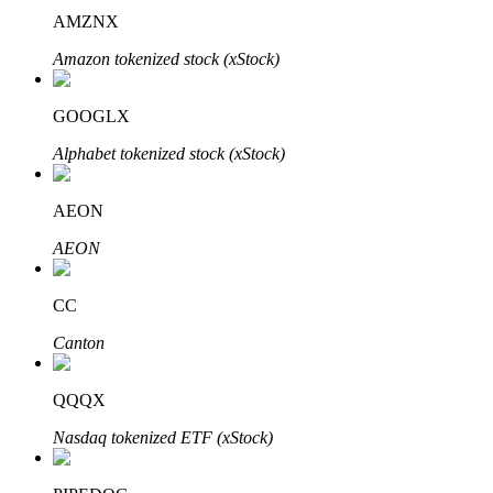
AMZNX
Amazon tokenized stock (xStock)
Otomatik Yatırım
GOOGLX
Uzun vadeli kâr ve esnek çıkarlar elde edin
Alphabet tokenized stock (xStock)
AEON
AEON
CC
Canton
Stake Etmeyi Öğrenin
Pasif gelir kazanma hakkında bilgi edinin
QQQX
Bitrue
AI
Nasdaq tokenized ETF (xStock)