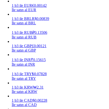
1
b3
ile
EUR
€
0.00142
Kazan
İle satın al EUR
1
b3
ile
BRL
R$
0.00839
İle satın al BRL
1
b3
ile
RUB
₽
0.13506
İle satın al RUB
1
b3
ile
GBP
£
0.00121
İle satın al GBP
1
b3
ile
INR
₹
0.15615
Power Piggy
İle satın al INR
Günlük rekabetçi ödüller kazanın
1
b3
ile
TRY
₺
0.07828
İle satın al TRY
1
b3
ile
KRW
₩
2.31
İle satın al KRW
1
b3
ile
CAD
$
0.00228
İle satın al CAD