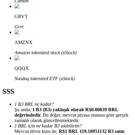
Canton
GRVT
Grvt
Bitrue Ortakları
AMZNX
Amazon tokenized stock (xStock)
QQQX
Nasdaq tokenized ETF (xStock)
SSS
Bitrue İş Ortağı
1 B3 BRL ne kadar?
Kullanıcı başına %65'e kadar komisyon!
Şu anda,
1 B3 (B3) yaklaşık olarak R$0.00839 BRL
değerindedir.
Bu değer, mevcut piyasa oranına göre gerçek
zamanlı olarak güncellenmektedir.
1 BRL için ne kadar B3 alabilirim?
Mevcut döviz kuru ile,
R$1 BRL 119.18951132 B3 satın