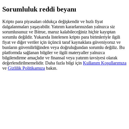
Deposit & Trade BTC to Share 25000 USDT prize pool!
Sorumluluk reddi beyanı
Kripto para piyasaları oldukça değişkendir ve hızlı fiyat
dalgalanmaları yaşayabilir. Yatırım kararlarınızdan yalnızca siz
Deposit CASHCAT & Win
sorumlusunuz ve Bitrue, maruz kalabileceğiniz hiçbir kayıptan
Share 500000 CASHCAT prize pool
sorumlu değildir. Yukarıda listelenen kripto para birimleriyle ilgili
fiyat ve diğer veriler için üçüncü taraf kaynaklara güveniyoruz ve
bunların güvenilirliğinden veya doğruluğundan sorumlu değiliz. Bu
platformda sağlanan bilgiler ve ilgili materyaller yalnızca
bilgilendirme amaçlıdır ve finansal veya yatırım tavsiyesi olarak
Exclusive for BitMart Users
değerlendirilmemelidir. Daha fazla bilgi için
Kullanım Koşullarımıza
ve
Gizlilik Politikamıza
bakın.
Register & Trade to Win 500,000 USDT
Precious Metals Trading Carnival
Trade Gold & Silver · 33,333 USDT Bonus