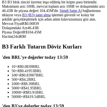
B3 B3 blok zinciri üzerine inşa edilmiş bir kripto para birimidir.
USDC'yi teminat olarak kullanan vadeli işlemler
Maksimum arzı 100B, mevcut toplam arzı 100B ve dolaşımdaki arzı
46.43B ile piyasa değeri 104.45M'dir.
Şimdi Satın Al
bağlantısına
tıklayın veya
B3 (B3) satın alma
işlemini güvenli ve kolay bir
şekilde gerçekleştirmek için adım adım kılavuzumuza göz atın.
Mevcut Fiyat
R$
0.00839
Dolaşımdaki Arz
46.43B
Piyasa Değeri
R$
104.45M
Hacim(24s)
R$
0
B3 Farklı Tutarın Döviz Kurları
Kopya Ticaret
'den BRL'ye değerler today 13:59
En iyi traderlarla güçlerinizi birleştirin
10
=
R$
0.0839
BRL
50
=
R$
0.41953
BRL
100
=
R$
0.83907
BRL
500
=
R$
4.2
BRL
1000
=
R$
8.39
BRL
5000
=
R$
41.95
BRL
10000
=
R$
83.91
BRL
50000
=
R$
419.54
BRL
'den B3'ye değerler today 13:59