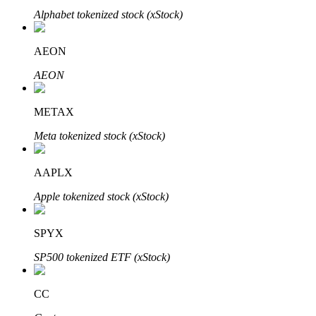
Alphabet tokenized stock (xStock)
AEON
Otomatik Yatırım
AEON
Uzun vadeli kâr ve esnek çıkarlar elde edin
METAX
Meta tokenized stock (xStock)
AAPLX
Apple tokenized stock (xStock)
Stake Etmeyi Öğrenin
SPYX
Pasif gelir kazanma hakkında bilgi edinin
SP500 tokenized ETF (xStock)
Bitrue
AI
CC