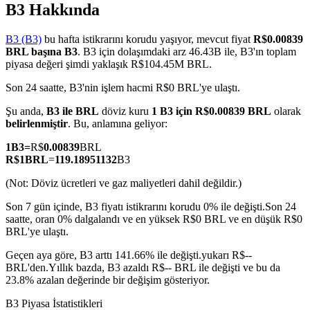
B3 Hakkında
B3 (B3)
bu hafta istikrarını korudu yaşıyor, mevcut fiyat
R$0.00839
BRL başına B3
. B3 için dolaşımdaki arz 46.43B ile, B3'ın toplam
COIN-M Vadeli İşlemleri
piyasa değeri şimdi yaklaşık R$104.45M BRL.
Kripto Para Vadeli İşlemleri
Son 24 saatte, B3'nin işlem hacmi R$0 BRL'ye ulaştı.
Şu anda,
B3 ile BRL
döviz kuru
1 B3 için R$0.00839 BRL
olarak
belirlenmiştir
. Bu, anlamına geliyor:
TradFi
1
B3
=
R$
0.00839
BRL
R$
1
BRL
=
119.18951132
B3
Hisse senetleri, döviz, değerli metaller ve emtia türevleri
(Not: Döviz ücretleri ve gaz maliyetleri dahil değildir.)
Son 7 gün içinde, B3 fiyatı istikrarını korudu 0% ile değişti.
Son 24
saatte, oran 0% dalgalandı ve en yüksek R$0 BRL ve en düşük R$0
BRL'ye ulaştı.
Geçen aya göre, B3 arttı 141.66% ile değişti.yukarı R$--
BRL'den.
Yıllık bazda, B3 azaldı R$-- BRL ile değişti ve bu da
23.8% azalan değerinde bir değişim gösteriyor.
USDC Vadeli İşlemleri
B3 Piyasa İstatistikleri