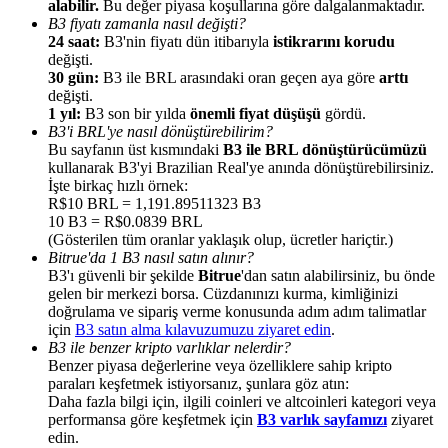
alabilir.
Bu değer piyasa koşullarına göre dalgalanmaktadır.
B3 fiyatı zamanla nasıl değişti?
24 saat:
B3'nin fiyatı dün itibarıyla
istikrarını korudu
değişti.
30 gün:
B3 ile BRL arasındaki oran geçen aya göre
arttı
değişti.
1 yıl:
B3 son bir yılda
önemli fiyat düşüşü
gördü.
Yönlendirme
B3'i BRL'ye nasıl dönüştürebilirim?
Arkadaşını davet et, nakit ödüller kazan
Bu sayfanın üst kısmındaki
B3 ile BRL dönüştürücümüzü
kullanarak B3'yi Brazilian Real'ye anında dönüştürebilirsiniz.
BTC Welcome Rewards
İşte birkaç hızlı örnek:
R$10 BRL = 1,191.89511323 B3
10 B3 = R$0.0839 BRL
(Gösterilen tüm oranlar yaklaşık olup, ücretler hariçtir.)
Bitrue'da 1 B3 nasıl satın alınır?
B3'ı güvenli bir şekilde
Bitrue
'dan satın alabilirsiniz, bu önde
gelen bir merkezi borsa. Cüzdanınızı kurma, kimliğinizi
doğrulama ve sipariş verme konusunda adım adım talimatlar
için
B3 satın alma kılavuzumuzu ziyaret edin
.
B3 ile benzer kripto varlıklar nelerdir?
Benzer piyasa değerlerine veya özelliklere sahip kripto
paraları keşfetmek istiyorsanız, şunlara göz atın:
Daha fazla bilgi için, ilgili coinleri ve altcoinleri kategori veya
performansa göre keşfetmek için
B3 varlık sayfamızı
ziyaret
BTC Welcome Rewards
edin.