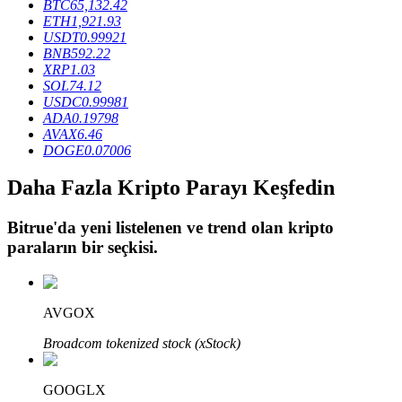
BTC
65,132.42
ETH
1,921.93
USDT
0.99921
BNB
592.22
BTR Kilitleme
XRP
1.03
SOL
74.12
BTR sahiplerine özel yatırımlar
USDC
0.99981
ADA
0.19798
AVAX
6.46
DOGE
0.07006
Daha Fazla Kripto Parayı Keşfedin
Bitrue
'da yeni listelenen ve trend olan kripto
paraların bir seçkisi.
Krediler
Kripto destekli borçlanma hizmeti
AVGOX
Broadcom tokenized stock (xStock)
GOOGLX