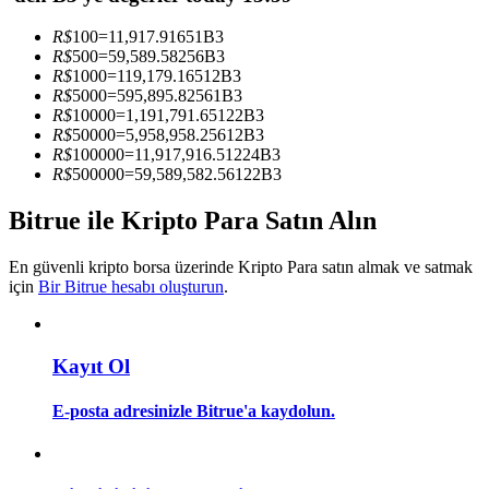
Kopya Tüccarı Olun
R$
100
=
11,917.91651
B3
Kâr paylaşımı ve kopya ticaret komisyonlarının tadını çıkarın
R$
500
=
59,589.58256
B3
R$
1000
=
119,179.16512
B3
R$
5000
=
595,895.82561
B3
R$
10000
=
1,191,791.65122
B3
R$
50000
=
5,958,958.25612
B3
R$
100000
=
11,917,916.51224
B3
R$
500000
=
59,589,582.56122
B3
Bitrue ile Kripto Para Satın Alın
En güvenli kripto borsa üzerinde Kripto Para satın almak ve satmak
Bilgi
için
Bir Bitrue hesabı oluşturun
.
Ticaret bilgileri vb. dahil olmak üzere büyük veri analizi.
Kayıt Ol
E-posta adresinizle Bitrue'a kaydolun.