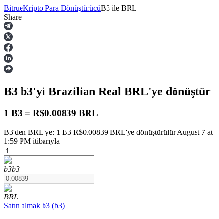
Bitrue
Kripto Para Dönüştürücü
B3
ile
BRL
Share
Vadeli İşlemler
B3
b3
'yi Brazilian Real
BRL
'ye dönüştür
1 B3 = R$0.00839 BRL
B3'den BRL'ye: 1 B3 R$0.00839 BRL'ye dönüştürülür August 7 at
1:59 PM itibarıyla
USDT Vadeli İşlemleri
Teminat olarak USDT kullanan vadeli işlemler
b3
b3
BRL
Satın almak
b3
(
b3
)