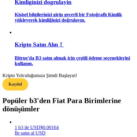
Kimliginizi dogrulayin
Rehber
Kişisel bilgilerinizi girip geçerli bir Fotoğraflı Kimlik
yükleyerek kimliğinizi doğrulayın.
Vadeli İşlemler Başlangıç Kılavuzu
Kripto Satın Alın！
Bitrue'da B3 satın almak için çeşitli ödeme seçeneklerini
kullanın.
Kripto Yolculuğunuza Şimdi Başlayın!
Kaydol
Ticaret stratejileri
Nasıl kârlı kalabileceğinizi öğrenin
Popüler b3'den Fiat Para Birimlerine
dönüşümler
1
b3
ile
USD
$
0.00164
İle satın al USD