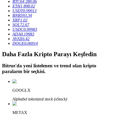
BTC
64,280.06
ETH
1,898.02
USDT
0.99913
BNB
593.34
BTR Kilitleme
XRP
1.02
SOL
72.67
BTR sahiplerine özel yatırımlar
USDC
0.99983
ADA
0.19983
AVAX
6.42
DOGE
0.06914
Daha Fazla Kripto Parayı Keşfedin
Bitrue
'da yeni listelenen ve trend olan kripto
paraların bir seçkisi.
Krediler
Kripto destekli borçlanma hizmeti
GOOGLX
Alphabet tokenized stock (xStock)
METAX