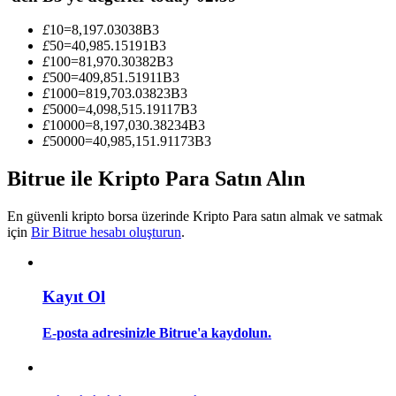
Kopya Tüccarı Olun
£
10
=
8,197.03038
B3
Kâr paylaşımı ve kopya ticaret komisyonlarının tadını çıkarın
£
50
=
40,985.15191
B3
£
100
=
81,970.30382
B3
£
500
=
409,851.51911
B3
£
1000
=
819,703.03823
B3
£
5000
=
4,098,515.19117
B3
£
10000
=
8,197,030.38234
B3
£
50000
=
40,985,151.91173
B3
Bitrue ile Kripto Para Satın Alın
En güvenli kripto borsa üzerinde Kripto Para satın almak ve satmak
Bilgi
için
Bir Bitrue hesabı oluşturun
.
Ticaret bilgileri vb. dahil olmak üzere büyük veri analizi.
Kayıt Ol
E-posta adresinizle Bitrue'a kaydolun.