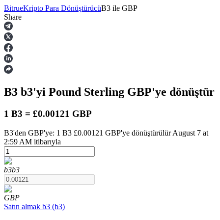
Bitrue
Kripto Para Dönüştürücü
B3
ile
GBP
Share
Vadeli İşlemler
B3
b3
'yi Pound Sterling
GBP
'ye dönüştür
1 B3 = £0.00121 GBP
B3'den GBP'ye: 1 B3 £0.00121 GBP'ye dönüştürülür August 7 at
2:59 AM itibarıyla
USDT Vadeli İşlemleri
Teminat olarak USDT kullanan vadeli işlemler
b3
b3
GBP
Satın almak
b3
(
b3
)