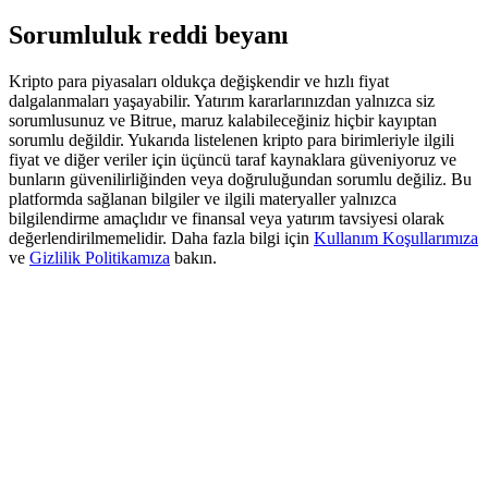
Share 500000 CASHCAT prize pool
Sorumluluk reddi beyanı
Kripto para piyasaları oldukça değişkendir ve hızlı fiyat
dalgalanmaları yaşayabilir. Yatırım kararlarınızdan yalnızca siz
Exclusive for BitMart Users
sorumlusunuz ve Bitrue, maruz kalabileceğiniz hiçbir kayıptan
Register & Trade to Win 500,000 USDT
sorumlu değildir. Yukarıda listelenen kripto para birimleriyle ilgili
fiyat ve diğer veriler için üçüncü taraf kaynaklara güveniyoruz ve
bunların güvenilirliğinden veya doğruluğundan sorumlu değiliz. Bu
platformda sağlanan bilgiler ve ilgili materyaller yalnızca
bilgilendirme amaçlıdır ve finansal veya yatırım tavsiyesi olarak
Precious Metals Trading Carnival
değerlendirilmemelidir. Daha fazla bilgi için
Kullanım Koşullarımıza
ve
Gizlilik Politikamıza
bakın.
Trade Gold & Silver · 33,333 USDT Bonus
USDT New User Exclusive 10% APR
USDT Flexible Staking | Daily Rewards