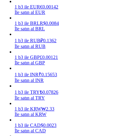
1
b3
ile
EUR
€
0.00142
Kazan
İle satın al EUR
1
b3
ile
BRL
R$
0.0084
İle satın al BRL
1
b3
ile
RUB
₽
0.1362
İle satın al RUB
1
b3
ile
GBP
£
0.00121
İle satın al GBP
1
b3
ile
INR
₹
0.15653
Power Piggy
İle satın al INR
Günlük rekabetçi ödüller kazanın
1
b3
ile
TRY
₺
0.07826
İle satın al TRY
1
b3
ile
KRW
₩
2.33
İle satın al KRW
1
b3
ile
CAD
$
0.0023
İle satın al CAD