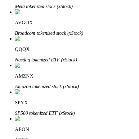
Meta tokenized stock (xStock)
AVGOX
Otomatik Yatırım
Broadcom tokenized stock (xStock)
Uzun vadeli kâr ve esnek çıkarlar elde edin
QQQX
Nasdaq tokenized ETF (xStock)
AMZNX
Amazon tokenized stock (xStock)
Stake Etmeyi Öğrenin
SPYX
Pasif gelir kazanma hakkında bilgi edinin
SP500 tokenized ETF (xStock)
Bitrue
AI
AEON