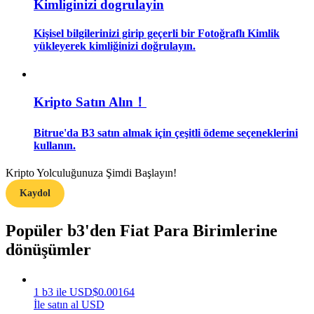
Kimliginizi dogrulayin
Rehber
Kişisel bilgilerinizi girip geçerli bir Fotoğraflı Kimlik
yükleyerek kimliğinizi doğrulayın.
Vadeli İşlemler Başlangıç Kılavuzu
Kripto Satın Alın！
Bitrue'da B3 satın almak için çeşitli ödeme seçeneklerini
kullanın.
Kripto Yolculuğunuza Şimdi Başlayın!
Kaydol
Ticaret stratejileri
Nasıl kârlı kalabileceğinizi öğrenin
Popüler b3'den Fiat Para Birimlerine
dönüşümler
1
b3
ile
USD
$
0.00164
İle satın al USD