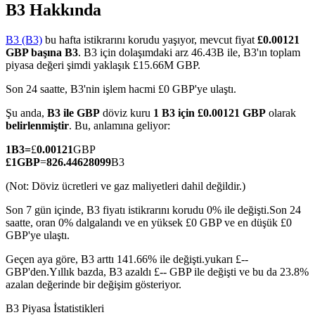
B3 Hakkında
B3 (B3)
bu hafta istikrarını korudu yaşıyor, mevcut fiyat
£0.00121
GBP başına B3
. B3 için dolaşımdaki arz 46.43B ile, B3'ın toplam
COIN-M Vadeli İşlemleri
piyasa değeri şimdi yaklaşık £15.66M GBP.
Kripto Para Vadeli İşlemleri
Son 24 saatte, B3'nin işlem hacmi £0 GBP'ye ulaştı.
Şu anda,
B3 ile GBP
döviz kuru
1 B3 için £0.00121 GBP
olarak
belirlenmiştir
. Bu, anlamına geliyor:
TradFi
1
B3
=
£
0.00121
GBP
£
1
GBP
=
826.44628099
B3
Hisse senetleri, döviz, değerli metaller ve emtia türevleri
(Not: Döviz ücretleri ve gaz maliyetleri dahil değildir.)
Son 7 gün içinde, B3 fiyatı istikrarını korudu 0% ile değişti.
Son 24
saatte, oran 0% dalgalandı ve en yüksek £0 GBP ve en düşük £0
GBP'ye ulaştı.
Geçen aya göre, B3 arttı 141.66% ile değişti.yukarı £--
GBP'den.
Yıllık bazda, B3 azaldı £-- GBP ile değişti ve bu da 23.8%
azalan değerinde bir değişim gösteriyor.
USDC Vadeli İşlemleri
B3 Piyasa İstatistikleri