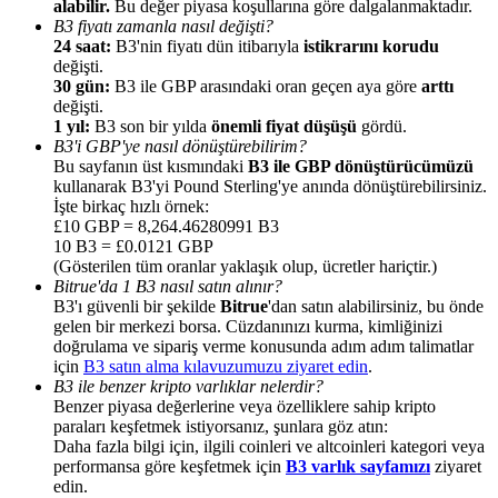
alabilir.
Bu değer piyasa koşullarına göre dalgalanmaktadır.
B3 fiyatı zamanla nasıl değişti?
24 saat:
B3'nin fiyatı dün itibarıyla
istikrarını korudu
değişti.
30 gün:
B3 ile GBP arasındaki oran geçen aya göre
arttı
değişti.
1 yıl:
B3 son bir yılda
önemli fiyat düşüşü
gördü.
Yönlendirme
B3'i GBP'ye nasıl dönüştürebilirim?
Arkadaşını davet et, nakit ödüller kazan
Bu sayfanın üst kısmındaki
B3 ile GBP dönüştürücümüzü
kullanarak B3'yi Pound Sterling'ye anında dönüştürebilirsiniz.
Deposit CASHCAT & Win
İşte birkaç hızlı örnek:
£10 GBP = 8,264.46280991 B3
10 B3 = £0.0121 GBP
(Gösterilen tüm oranlar yaklaşık olup, ücretler hariçtir.)
Bitrue'da 1 B3 nasıl satın alınır?
B3'ı güvenli bir şekilde
Bitrue
'dan satın alabilirsiniz, bu önde
gelen bir merkezi borsa. Cüzdanınızı kurma, kimliğinizi
doğrulama ve sipariş verme konusunda adım adım talimatlar
için
B3 satın alma kılavuzumuzu ziyaret edin
.
B3 ile benzer kripto varlıklar nelerdir?
Benzer piyasa değerlerine veya özelliklere sahip kripto
paraları keşfetmek istiyorsanız, şunlara göz atın:
Daha fazla bilgi için, ilgili coinleri ve altcoinleri kategori veya
performansa göre keşfetmek için
B3 varlık sayfamızı
ziyaret
Deposit CASHCAT & Win
edin.