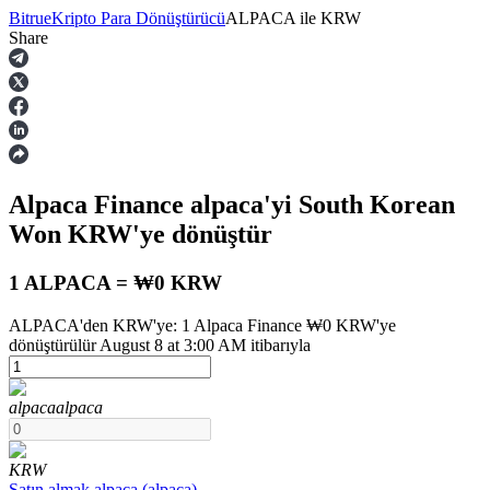
Bitrue
Kripto Para Dönüştürücü
ALPACA
ile
KRW
Share
Vadeli İşlemler
Alpaca Finance
alpaca
'yi South Korean
Won
KRW
'ye dönüştür
1 ALPACA = ₩0 KRW
ALPACA'den KRW'ye: 1 Alpaca Finance ₩0 KRW'ye
USDT Vadeli İşlemleri
dönüştürülür August 8 at 3:00 AM itibarıyla
Teminat olarak USDT kullanan vadeli işlemler
alpaca
alpaca
KRW
Satın almak
alpaca
(
alpaca
)