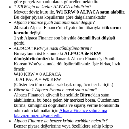
göre gerçek zamanlı olarak güncellenmektedir.
1 KRW için ne kadar ALPACA alabilirim?
Mevcut döviz kuru ile,
₩1 KRW 0 ALPACA satın alabilir.
Bu değer piyasa koşullarına göre dalgalanmaktadır.
Alpaca Finance fiyatı zamanla nasıl değişti?
24 saat:
Alpaca Finance'nin fiyatı dün itibarıyla
istikrarını
korudu
değişti.
Yönlendirme
1 yıl:
Alpaca Finance son bir yılda
önemli fiyat düşüşü
Arkadaşını davet et, nakit ödüller kazan
gördü.
ALPACA'i KRW'ye nasıl dönüştürebilirim?
BTC Welcome Rewards
Bu sayfanın üst kısmındaki
ALPACA ile KRW
dönüştürücümüzü
kullanarak Alpaca Finance'yi South
Korean Won'ye anında dönüştürebilirsiniz. İşte birkaç hızlı
örnek:
₩10 KRW = 0 ALPACA
10 ALPACA = ₩0 KRW
(Gösterilen tüm oranlar yaklaşık olup, ücretler hariçtir.)
Bitrue'da 1 Alpaca Finance nasıl satın alınır?
Alpaca Finance'ı güvenli bir şekilde
Bitrue
'dan satın
alabilirsiniz, bu önde gelen bir merkezi borsa. Cüzdanınızı
kurma, kimliğinizi doğrulama ve sipariş verme konusunda
adım adım talimatlar için
Alpaca Finance satın alma
kılavuzumuzu ziyaret edin
.
Alpaca Finance ile benzer kripto varlıklar nelerdir?
BTC Welcome Rewards
Benzer piyasa değerlerine veya özelliklere sahip kripto