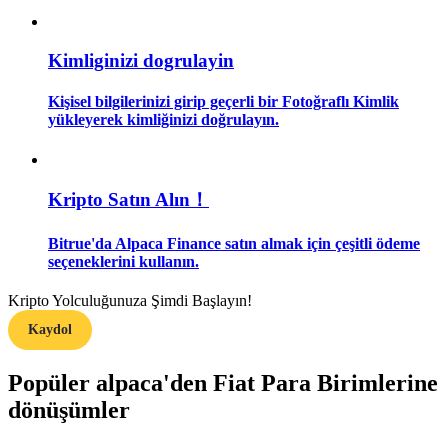
Rehber
Kimliginizi dogrulayin
Vadeli İşlemler Başlangıç Kılavuzu
Kişisel bilgilerinizi girip geçerli bir Fotoğraflı Kimlik
yükleyerek kimliğinizi doğrulayın.
Kripto Satın Alın！
Bitrue'da Alpaca Finance satın almak için çeşitli ödeme
seçeneklerini kullanın.
Ticaret stratejileri
Kripto Yolculuğunuza Şimdi Başlayın!
Nasıl kârlı kalabileceğinizi öğrenin
Kaydol
Popüler alpaca'den Fiat Para Birimlerine
dönüşümler