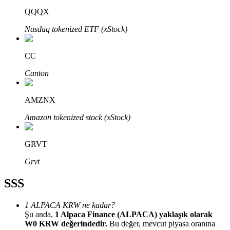
QQQX
Nasdaq tokenized ETF (xStock)
CC
Bitrue Ortakları
Canton
AMZNX
Amazon tokenized stock (xStock)
GRVT
Grvt
Bitrue İş Ortağı
SSS
Kullanıcı başına %65'e kadar komisyon!
1 ALPACA KRW ne kadar?
Şu anda,
1 Alpaca Finance (ALPACA) yaklaşık olarak
₩0 KRW değerindedir.
Bu değer, mevcut piyasa oranına