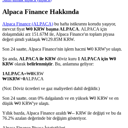
Alpaca Finance Hakkında
Alpaca Finance (ALPACA)
bu hafta istikrarını korudu yaşıyor,
COIN-M Vadeli İşlemleri
mevcut fiyat
₩0 KRW başına ALPACA
. ALPACA için
dolaşımdaki arz 151.67M ile, Alpaca Finance'ın toplam piyasa
Kripto Para Vadeli İşlemleri
değeri şimdi yaklaşık ₩129.85M KRW.
Son 24 saatte, Alpaca Finance'nin işlem hacmi ₩0 KRW'ye ulaştı.
TradFi
Şu anda,
ALPACA ile KRW
döviz kuru
1 ALPACA için ₩0
KRW
olarak
belirlenmiştir
. Bu, anlamına geliyor:
Hisse senetleri, döviz, değerli metaller ve emtia türevleri
1
ALPACA
=
₩
0
KRW
₩
1
KRW
=
0
ALPACA
(Not: Döviz ücretleri ve gaz maliyetleri dahil değildir.)
Son 24 saatte, oran 0% dalgalandı ve en yüksek ₩0 KRW ve en
düşük ₩0 KRW'ye ulaştı.
Yıllık bazda, Alpaca Finance azaldı ₩-- KRW ile değişti ve bu da
76.2% azalan değerinde bir değişim gösteriyor.
USDC Vadeli İşlemleri
Alpaca Finance Piyasa İstatistikleri