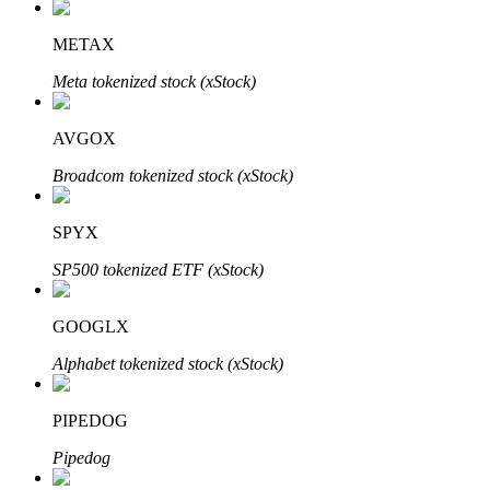
METAX
Meta tokenized stock (xStock)
Otomatik Yatırım
Uzun vadeli kâr ve esnek çıkarlar elde edin
AVGOX
Broadcom tokenized stock (xStock)
SPYX
SP500 tokenized ETF (xStock)
GOOGLX
Stake Etmeyi Öğrenin
Alphabet tokenized stock (xStock)
Pasif gelir kazanma hakkında bilgi edinin
PIPEDOG
Bitrue
AI
Pipedog