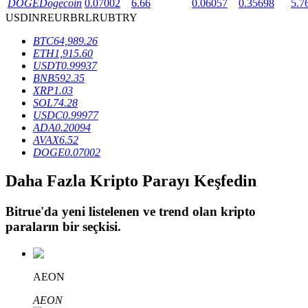
DOGE
Dogecoin
0.07002
6.66
0.06057
0.35698
5.7
USD
INR
EUR
BRL
RUB
TRY
BTC
64,989.26
BTR Kilitleme
ETH
1,915.60
USDT
0.99937
BTR sahiplerine özel yatırımlar
BNB
592.35
XRP
1.03
SOL
74.28
USDC
0.99977
ADA
0.20094
AVAX
6.52
DOGE
0.07002
Daha Fazla Kripto Parayı Keşfedin
Krediler
Bitrue
'da yeni listelenen ve trend olan kripto
paraların bir seçkisi.
Kripto destekli borçlanma hizmeti
AEON
AEON