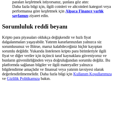
paraları keşfetmek istiyorsanız, şunlara göz atın:
Deposit & Trade BTC to Share 25000 USDT prize pool!
Daha fazla bilgi için, ilgili coinleri ve altcoinleri kategori veya
performansa göre keşfetmek için
Alpaca Finance varlık
sayfamızı
ziyaret edin.
Deposit CASHCAT & Win
Sorumluluk reddi beyanı
Share 500000 CASHCAT prize pool
Kripto para piyasaları oldukça değişkendir ve hızlı fiyat
dalgalanmaları yaşayabilir. Yatırım kararlarınızdan yalnızca siz
sorumlusunuz ve Bitrue, maruz kalabileceğiniz hiçbir kayıptan
sorumlu değildir. Yukarıda listelenen kripto para birimleriyle ilgili
Exclusive for BitMart Users
fiyat ve diğer veriler için üçüncü taraf kaynaklara güveniyoruz ve
bunların güvenilirliğinden veya doğruluğundan sorumlu değiliz. Bu
Register & Trade to Win 500,000 USDT
platformda sağlanan bilgiler ve ilgili materyaller yalnızca
bilgilendirme amaçlıdır ve finansal veya yatırım tavsiyesi olarak
değerlendirilmemelidir. Daha fazla bilgi için
Kullanım Koşullarımıza
ve
Gizlilik Politikamıza
bakın.
Precious Metals Trading Carnival
Trade Gold & Silver · 33,333 USDT Bonus