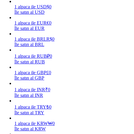
1
alpaca
ile
USD
$
0
Kazan
İle satın al USD
1
alpaca
ile
EUR
€
0
İle satın al EUR
1
alpaca
ile
BRL
R$
0
İle satın al BRL
1
alpaca
ile
RUB
₽
0
İle satın al RUB
1
alpaca
ile
GBP
£
0
Power Piggy
İle satın al GBP
Günlük rekabetçi ödüller kazanın
1
alpaca
ile
INR
₹
0
İle satın al INR
1
alpaca
ile
TRY
₺
0
İle satın al TRY
1
alpaca
ile
KRW
₩
0
İle satın al KRW