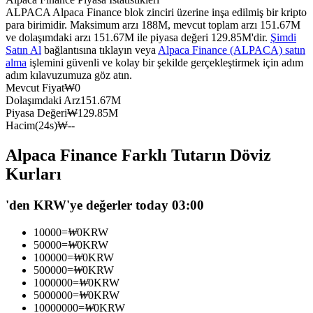
ALPACA Alpaca Finance blok zinciri üzerine inşa edilmiş bir kripto
USDC'yi teminat olarak kullanan vadeli işlemler
para birimidir. Maksimum arzı 188M, mevcut toplam arzı 151.67M
ve dolaşımdaki arzı 151.67M ile piyasa değeri 129.85M'dir.
Şimdi
Satın Al
bağlantısına tıklayın veya
Alpaca Finance (ALPACA) satın
alma
işlemini güvenli ve kolay bir şekilde gerçekleştirmek için adım
adım kılavuzumuza göz atın.
Mevcut Fiyat
₩
0
Dolaşımdaki Arz
151.67M
Piyasa Değeri
₩
129.85M
Hacim(24s)
₩
--
Alpaca Finance Farklı Tutarın Döviz
Kopya Ticaret
Kurları
En iyi traderlarla güçlerinizi birleştirin
'den KRW'ye değerler today 03:00
10000
=
₩
0
KRW
50000
=
₩
0
KRW
100000
=
₩
0
KRW
500000
=
₩
0
KRW
1000000
=
₩
0
KRW
5000000
=
₩
0
KRW
10000000
=
₩
0
KRW