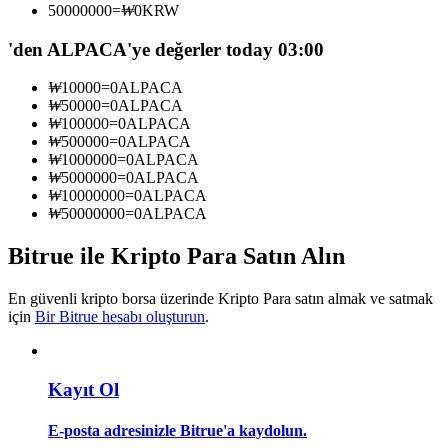
50000000
=
₩
0
KRW
Kopya Tüccarı Olun
'den ALPACA'ye değerler today 03:00
Kâr paylaşımı ve kopya ticaret komisyonlarının tadını çıkarın
₩
10000
=
0
ALPACA
₩
50000
=
0
ALPACA
₩
100000
=
0
ALPACA
₩
500000
=
0
ALPACA
₩
1000000
=
0
ALPACA
₩
5000000
=
0
ALPACA
₩
10000000
=
0
ALPACA
₩
50000000
=
0
ALPACA
Bitrue ile Kripto Para Satın Alın
Bilgi
Ticaret bilgileri vb. dahil olmak üzere büyük veri analizi.
En güvenli kripto borsa üzerinde Kripto Para satın almak ve satmak
için
Bir Bitrue hesabı oluşturun
.
Kayıt Ol
E-posta adresinizle Bitrue'a kaydolun.