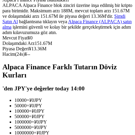
ALPACA Alpaca Finance blok zinciri üzerine inşa edilmiş bir kripto
USDC'yi teminat olarak kullanan vadeli işlemler
para birimidir. Maksimum arzı 188M, mevcut toplam arzı 151.67M
ve dolaşımdaki arzı 151.67M ile piyasa değeri 13.36M'dir.
Şimdi
Satın Al
bağlantısına tıklayın veya
Alpaca Finance (ALPACA) satın
alma
işlemini güvenli ve kolay bir şekilde gerçekleştirmek için adım
adım kılavuzumuza göz atın.
Mevcut Fiyat
¥
0
Dolaşımdaki Arz
151.67M
Piyasa Değeri
¥
13.36M
Hacim(24s)
¥
--
Alpaca Finance Farklı Tutarın Döviz
Kopya Ticaret
Kurları
En iyi traderlarla güçlerinizi birleştirin
'den JPY'ye değerler today 14:00
10000
=
¥
0
JPY
50000
=
¥
0
JPY
100000
=
¥
0
JPY
500000
=
¥
0
JPY
1000000
=
¥
0
JPY
5000000
=
¥
0
JPY
10000000
=
¥
0
JPY