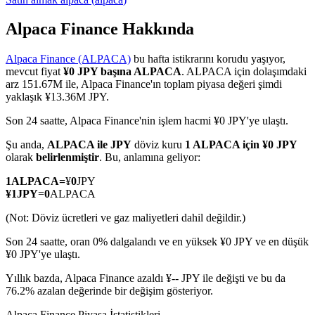
Alpaca Finance Hakkında
Alpaca Finance (ALPACA)
bu hafta istikrarını korudu yaşıyor,
COIN-M Vadeli İşlemleri
mevcut fiyat
¥0 JPY başına ALPACA
. ALPACA için dolaşımdaki
arz 151.67M ile, Alpaca Finance'ın toplam piyasa değeri şimdi
Kripto Para Vadeli İşlemleri
yaklaşık ¥13.36M JPY.
Son 24 saatte, Alpaca Finance'nin işlem hacmi ¥0 JPY'ye ulaştı.
TradFi
Şu anda,
ALPACA ile JPY
döviz kuru
1 ALPACA için ¥0 JPY
olarak
belirlenmiştir
. Bu, anlamına geliyor:
Hisse senetleri, döviz, değerli metaller ve emtia türevleri
1
ALPACA
=
¥
0
JPY
¥
1
JPY
=
0
ALPACA
(Not: Döviz ücretleri ve gaz maliyetleri dahil değildir.)
Son 24 saatte, oran 0% dalgalandı ve en yüksek ¥0 JPY ve en düşük
¥0 JPY'ye ulaştı.
Yıllık bazda, Alpaca Finance azaldı ¥-- JPY ile değişti ve bu da
76.2% azalan değerinde bir değişim gösteriyor.
USDC Vadeli İşlemleri
Alpaca Finance Piyasa İstatistikleri