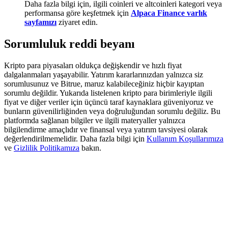
Daha fazla bilgi için, ilgili coinleri ve altcoinleri kategori veya
Share 500000 CASHCAT prize pool
performansa göre keşfetmek için
Alpaca Finance varlık
sayfamızı
ziyaret edin.
Sorumluluk reddi beyanı
Exclusive for BitMart Users
Register & Trade to Win 500,000 USDT
Kripto para piyasaları oldukça değişkendir ve hızlı fiyat
dalgalanmaları yaşayabilir. Yatırım kararlarınızdan yalnızca siz
sorumlusunuz ve Bitrue, maruz kalabileceğiniz hiçbir kayıptan
sorumlu değildir. Yukarıda listelenen kripto para birimleriyle ilgili
fiyat ve diğer veriler için üçüncü taraf kaynaklara güveniyoruz ve
Precious Metals Trading Carnival
bunların güvenilirliğinden veya doğruluğundan sorumlu değiliz. Bu
platformda sağlanan bilgiler ve ilgili materyaller yalnızca
Trade Gold & Silver · 33,333 USDT Bonus
bilgilendirme amaçlıdır ve finansal veya yatırım tavsiyesi olarak
değerlendirilmemelidir. Daha fazla bilgi için
Kullanım Koşullarımıza
ve
Gizlilik Politikamıza
bakın.
USDT New User Exclusive 10% APR
USDT Flexible Staking | Daily Rewards