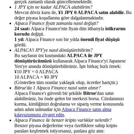
gerçek zamanlı olarak güncellenmektedir.
1 JPY için ne kadar ALPACA alabilirim?
Mevcut döviz kuru ile,
¥1 JPY 0 ALPACA satın alabilir.
Bu
değer piyasa koşullarına göre dalgalanmaktadır.
Alpaca Finance fiyatı zamanla nasıl değişti?
24 saat:
Alpaca Finance'nin fiyatı dün itibarıyla
istikrarını
korudu
değişti.
Yönlendirme
1 yıl:
Alpaca Finance son bir yılda
önemli fiyat düşüşü
Arkadaşını davet et, nakit ödüller kazan
gördü.
ALPACA'i JPY'ye nasıl dönüştürebilirim?
Deposit CASHCAT & Win
Bu sayfanın üst kısmındaki
ALPACA ile JPY
dönüştürücümüzü
kullanarak Alpaca Finance'yi Japanese
Yen'ye anında dönüştürebilirsiniz. İşte birkaç hızlı örnek:
¥10 JPY = 0 ALPACA
10 ALPACA = ¥0 JPY
(Gösterilen tüm oranlar yaklaşık olup, ücretler hariçtir.)
Bitrue'da 1 Alpaca Finance nasıl satın alınır?
Alpaca Finance'ı güvenli bir şekilde
Bitrue
'dan satın
alabilirsiniz, bu önde gelen bir merkezi borsa. Cüzdanınızı
kurma, kimliğinizi doğrulama ve sipariş verme konusunda
adım adım talimatlar için
Alpaca Finance satın alma
kılavuzumuzu ziyaret edin
.
Alpaca Finance ile benzer kripto varlıklar nelerdir?
Benzer piyasa değerlerine veya özelliklere sahip kripto
Deposit CASHCAT & Win
paraları keşfetmek istiyorsanız, şunlara göz atın: