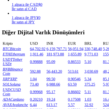
1
alpaca
ile
CAD
$
0
Staking
İle satın al CAD
Yüksek getiri ve anında erişim
1
alpaca
ile
JPY
¥
0
İle satın al JPY
Diğer Dijital Varlık Dönüşümleri
Kripto
USD
INR
EUR
BRL
RU
BTC
Bitcoin
64,702.92
6,159,797.71
56,051.94
330,748.40
5,2
ETH
Ethereum
1,911.46
181,973.88
1,655.89
9,771.03
155
USDT
Tether
0.99888
95.09
0.86533
5.10
81.
USDt
Launchpool
BNB
Binance
592.88
56,443.20
513.61
3,030.69
48,
Coin
Popüler token'lar kazanmak için esnek staking
XRP
XRP
1.04
99.50
0.90546
5.34
85.
SOL
Solana
73.40
6,988.66
63.59
375.25
5,9
USDC
USD
0.99968
95.17
0.86602
5.11
81.
Coin
ADA
Cardano
0.20210
19.24
0.17508
1.03
16.
AVAX
Avalanche
6.44
613.17
5.57
32.92
524