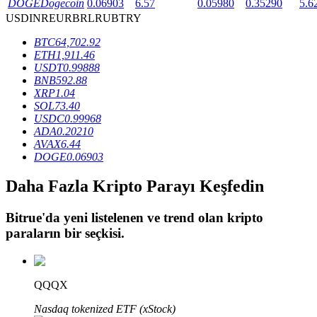
DOGE
Dogecoin
0.06903
6.57
0.05980
0.35290
5.6
USD
INR
EUR
BRL
RUB
TRY
BTC
64,702.92
BTR Kilitleme
ETH
1,911.46
USDT
0.99888
BTR sahiplerine özel yatırımlar
BNB
592.88
XRP
1.04
SOL
73.40
USDC
0.99968
ADA
0.20210
AVAX
6.44
DOGE
0.06903
Daha Fazla Kripto Parayı Keşfedin
Krediler
Bitrue
'da yeni listelenen ve trend olan kripto
paraların bir seçkisi.
Kripto destekli borçlanma hizmeti
QQQX
Nasdaq tokenized ETF (xStock)