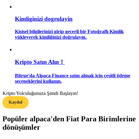
Rehber
Kimliginizi dogrulayin
Vadeli İşlemler Başlangıç Kılavuzu
Kişisel bilgilerinizi girip geçerli bir Fotoğraflı Kimlik
yükleyerek kimliğinizi doğrulayın.
Kripto Satın Alın！
Bitrue'da Alpaca Finance satın almak için çeşitli ödeme
seçeneklerini kullanın.
Ticaret stratejileri
Kripto Yolculuğunuza Şimdi Başlayın!
Nasıl kârlı kalabileceğinizi öğrenin
Kaydol
Popüler alpaca'den Fiat Para Birimlerine
dönüşümler