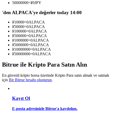
50000000
=
¥
0
JPY
Kopya Tüccarı Olun
'den ALPACA'ye değerler today 14:00
Kâr paylaşımı ve kopya ticaret komisyonlarının tadını çıkarın
¥
10000
=
0
ALPACA
¥
50000
=
0
ALPACA
¥
100000
=
0
ALPACA
¥
500000
=
0
ALPACA
¥
1000000
=
0
ALPACA
¥
5000000
=
0
ALPACA
¥
10000000
=
0
ALPACA
¥
50000000
=
0
ALPACA
Bitrue ile Kripto Para Satın Alın
Bilgi
Ticaret bilgileri vb. dahil olmak üzere büyük veri analizi.
En güvenli kripto borsa üzerinde Kripto Para satın almak ve satmak
için
Bir Bitrue hesabı oluşturun
.
Kayıt Ol
E-posta adresinizle Bitrue'a kaydolun.