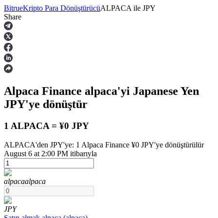
Bitrue
Kripto Para Dönüştürücü
ALPACA
ile
JPY
Share
Vadeli İşlemler
Alpaca Finance
alpaca
'yi Japanese Yen
JPY
'ye dönüştür
1 ALPACA = ¥0 JPY
ALPACA'den JPY'ye: 1 Alpaca Finance ¥0 JPY'ye dönüştürülür
USDT Vadeli İşlemleri
August 6 at 2:00 PM itibarıyla
Teminat olarak USDT kullanan vadeli işlemler
alpaca
alpaca
JPY
Satın almak
alpaca
(
alpaca
)