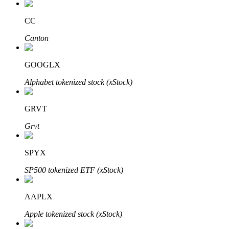
CC
Canton
Otomatik Yatırım
Uzun vadeli kâr ve esnek çıkarlar elde edin
GOOGLX
Alphabet tokenized stock (xStock)
GRVT
Grvt
SPYX
Stake Etmeyi Öğrenin
SP500 tokenized ETF (xStock)
Pasif gelir kazanma hakkında bilgi edinin
AAPLX
Bitrue
AI
Apple tokenized stock (xStock)