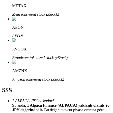
METAX
Meta tokenized stock (xStock)
AEON
Bitrue Ortakları
AEON
AVGOX
Broadcom tokenized stock (xStock)
AMZNX
Amazon tokenized stock (xStock)
Bitrue İş Ortağı
SSS
Kullanıcı başına %65'e kadar komisyon!
1 ALPACA JPY ne kadar?
Şu anda,
1 Alpaca Finance (ALPACA) yaklaşık olarak ¥0
JPY değerindedir.
Bu değer, mevcut piyasa oranına göre