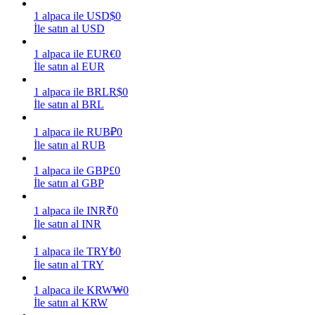
1
alpaca
ile
USD
$
0
Kazan
İle satın al USD
1
alpaca
ile
EUR
€
0
İle satın al EUR
1
alpaca
ile
BRL
R$
0
İle satın al BRL
1
alpaca
ile
RUB
₽
0
İle satın al RUB
1
alpaca
ile
GBP
£
0
Power Piggy
İle satın al GBP
Günlük rekabetçi ödüller kazanın
1
alpaca
ile
INR
₹
0
İle satın al INR
1
alpaca
ile
TRY
₺
0
İle satın al TRY
1
alpaca
ile
KRW
₩
0
İle satın al KRW