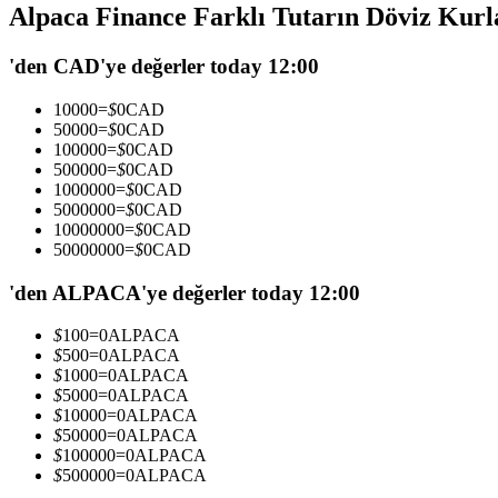
Alpaca Finance Farklı Tutarın Döviz Kurl
USDC'yi teminat olarak kullanan vadeli işlemler
'den CAD'ye değerler today 12:00
10000
=
$
0
CAD
50000
=
$
0
CAD
100000
=
$
0
CAD
500000
=
$
0
CAD
1000000
=
$
0
CAD
5000000
=
$
0
CAD
10000000
=
$
0
CAD
50000000
=
$
0
CAD
Kopya Ticaret
En iyi traderlarla güçlerinizi birleştirin
'den ALPACA'ye değerler today 12:00
$
100
=
0
ALPACA
$
500
=
0
ALPACA
$
1000
=
0
ALPACA
$
5000
=
0
ALPACA
$
10000
=
0
ALPACA
$
50000
=
0
ALPACA
$
100000
=
0
ALPACA
$
500000
=
0
ALPACA