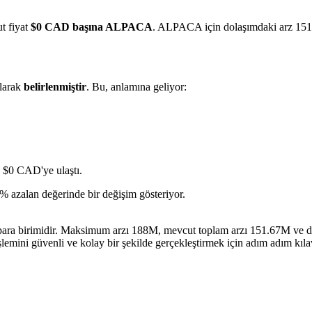
ut fiyat
$0 CAD başına ALPACA
. ALPACA için dolaşımdaki arz 151.
larak
belirlenmiştir
. Bu, anlamına geliyor:
 $0 CAD'ye ulaştı.
% azalan değerinde bir değişim gösteriyor.
 para birimidir. Maksimum arzı 188M, mevcut toplam arzı 151.67M ve d
şlemini güvenli ve kolay bir şekilde gerçekleştirmek için adım adım kıl