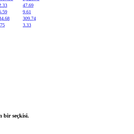
2.33
47.69
6.59
9.61
34.68
309.74
.75
3.33
 bir seçkisi.