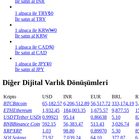
İle satın al INR
Kazan
1
alpaca
ile
TRY
₺
0
İle satın al TRY
1
alpaca
ile
KRW
₩
0
İle satın al KRW
1
alpaca
ile
CAD
$
0
İle satın al CAD
1
alpaca
ile
JPY
¥
0
İle satın al JPY
Power Piggy
Diğer Dijital Varlık Dönüşümleri
Günlük rekabetçi ödüller kazanın
Kripto
USD
INR
EUR
BRL
R
BTC
Bitcoin
65,182.57
6,206,512.89
56,517.72
333,174.19
5
ETH
Ethereum
1,932.45
184,003.35
1,675.57
9,877.55
1
USDT
Tether USDt
0.99921
95.14
0.86638
5.10
8
BNB
Binance Coin
592.15
56,383.47
513.43
3,026.74
4
XRP
XRP
1.03
98.80
0.89970
5.30
8
SOL
Solana
73.92
7,039.24
64.10
377.87
6