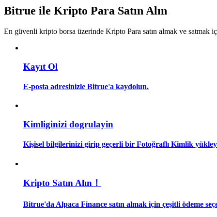
Kopya Tüccarı Olun
Bitrue ile Kripto Para Satın Alın
Kâr paylaşımı ve kopya ticaret komisyonlarının tadını çıkarın
En güvenli kripto borsa üzerinde Kripto Para satın almak ve satmak i
Kayıt Ol
E-posta adresinizle Bitrue'a kaydolun.
Bilgi
Kimliginizi dogrulayin
Ticaret bilgileri vb. dahil olmak üzere büyük veri analizi.
Kişisel bilgilerinizi girip geçerli bir Fotoğraflı Kimlik yükl
Kripto Satın Alın！
Bitrue'da Alpaca Finance satın almak için çeşitli ödeme seç