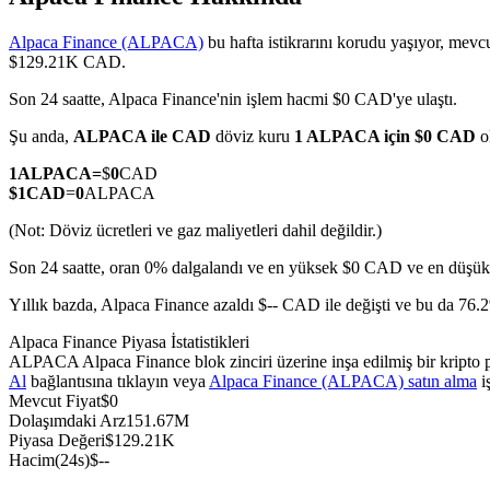
Alpaca Finance (ALPACA)
bu hafta istikrarını korudu yaşıyor, mevc
$129.21K CAD.
Son 24 saatte, Alpaca Finance'nin işlem hacmi $0 CAD'ye ulaştı.
COIN-M Vadeli İşlemleri
Şu anda,
ALPACA ile CAD
döviz kuru
1 ALPACA için $0 CAD
o
Kripto Para Vadeli İşlemleri
1
ALPACA
=
$
0
CAD
$
1
CAD
=
0
ALPACA
TradFi
(Not: Döviz ücretleri ve gaz maliyetleri dahil değildir.)
Hisse senetleri, döviz, değerli metaller ve emtia türevleri
Son 24 saatte, oran 0% dalgalandı ve en yüksek $0 CAD ve en düşük
Yıllık bazda, Alpaca Finance azaldı $-- CAD ile değişti ve bu da 76.2
Alpaca Finance Piyasa İstatistikleri
ALPACA Alpaca Finance blok zinciri üzerine inşa edilmiş bir kripto
Al
bağlantısına tıklayın veya
Alpaca Finance (ALPACA) satın alma
i
Mevcut Fiyat
$
0
Dolaşımdaki Arz
151.67M
Piyasa Değeri
$
129.21K
Hacim(24s)
$
--
USDC Vadeli İşlemleri