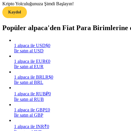
Kripto Yolculuğunuza Şimdi Başlayın!
Kaydol
Rehber
Vadeli İşlemler Başlangıç Kılavuzu
Popüler alpaca'den Fiat Para Birimlerine
1
alpaca
ile
USD
$
0
İle satın al USD
1
alpaca
ile
EUR
€
0
İle satın al EUR
1
alpaca
ile
BRL
R$
0
İle satın al BRL
Ticaret stratejileri
Nasıl kârlı kalabileceğinizi öğrenin
1
alpaca
ile
RUB
₽
0
İle satın al RUB
1
alpaca
ile
GBP
£
0
İle satın al GBP
1
alpaca
ile
INR
₹
0