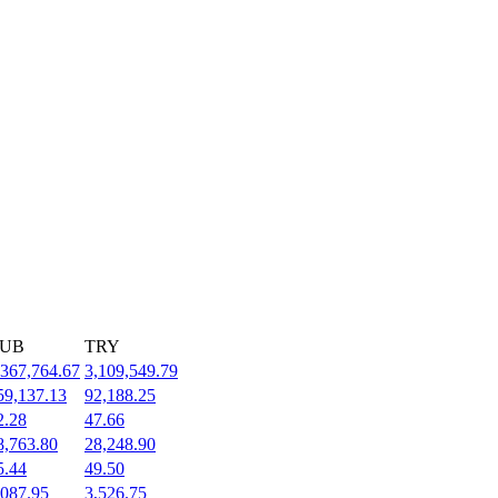
UB
TRY
,367,764.67
3,109,549.79
59,137.13
92,188.25
2.28
47.66
8,763.80
28,248.90
5.44
49.50
,087.95
3,526.75