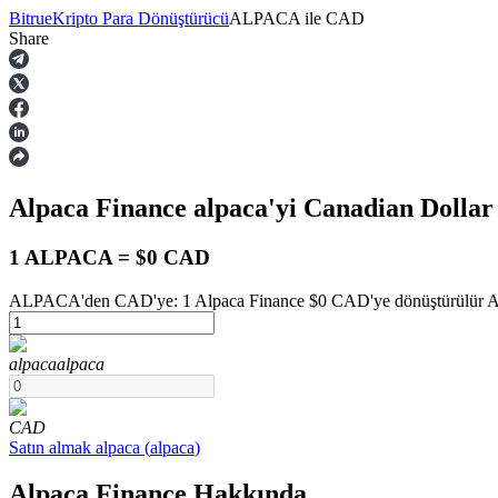
Bitrue
Kripto Para Dönüştürücü
ALPACA
ile
CAD
Share
Vadeli İşlemler
Alpaca Finance
alpaca
'yi Canadian Dolla
1 ALPACA = $0 CAD
ALPACA'den CAD'ye: 1 Alpaca Finance $0 CAD'ye dönüştürülür Aug
USDT Vadeli İşlemleri
alpaca
alpaca
Teminat olarak USDT kullanan vadeli işlemler
CAD
Satın almak
alpaca
(
alpaca
)
Alpaca Finance Hakkında