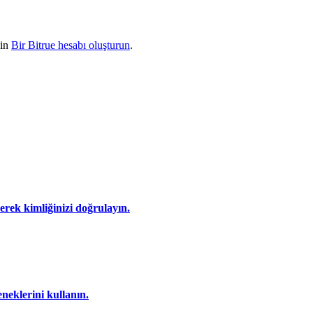
çin
Bir Bitrue hesabı oluşturun
.
eyerek kimliğinizi doğrulayın.
eneklerini kullanın.