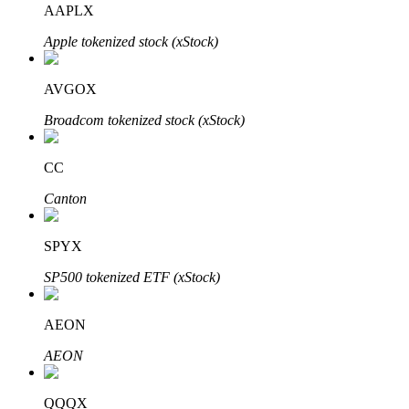
AAPLX
Apple tokenized stock (xStock)
BTR Kilitleme
BTR sahiplerine özel yatırımlar
AVGOX
Broadcom tokenized stock (xStock)
CC
Canton
SPYX
Krediler
SP500 tokenized ETF (xStock)
Kripto destekli borçlanma hizmeti
AEON
AEON
QQQX