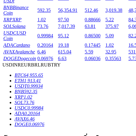
USDt
BNB
Binance
592.35
56,354.91
512.46
3,019.38
48,
Coin
XRP
XRP
1.02
97.50
0.88666
5.22
84.
SOL
Solana
73.76
7,017.39
63.81
375.97
6,0
เงินกู้
USDC
USD
0.99984
95.12
0.86500
5.09
82.
Coin
บริการยืมเงินที่ได้รับการสนับสนุนจาก Crypto
ADA
Cardano
0.20164
19.18
0.17445
1.02
16.
AVAX
Avalanche
6.46
615.04
5.59
32.95
531
DOGE
Dogecoin
0.06976
6.63
0.06036
0.35563
5.7
USD
INR
EUR
BRL
RUB
TRY
BTC
64,955.65
ETH
1,913.41
USDT
0.99934
BNB
592.35
XRP
1.02
SOL
73.76
USDC
0.99984
ลงทุนอัตโนมัติ
ADA
0.20164
AVAX
6.46
คว้าผลกำไรระยะยาวและผลประโยชน์ที่ยืดหยุ่น
DOGE
0.06976