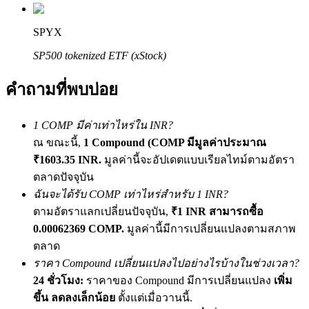
เชิญเพื่อนเพื่อรับรางวัลเงินสด
SPYX
BTC Welcome Rewards
SP500 tokenized ETF (xStock)
คำถามที่พบบ่อย
1 COMP มีค่าเท่าไหร่ใน INR?
ณ ขณะนี้,
1 Compound (COMP มีมูลค่าประมาณ
₹1603.35 INR.
มูลค่านี้จะอัปเดตแบบเรียลไทม์ตามอัตรา
ตลาดปัจจุบัน
ฉันจะได้รับ COMP เท่าไหร่สำหรับ 1 INR?
BTC Welcome Rewards
ตามอัตราแลกเปลี่ยนปัจจุบัน,
₹1 INR สามารถซื้อ
Deposit & Trade BTC to Share 25000 USDT prize pool!
0.00062369 COMP.
มูลค่านี้มีการเปลี่ยนแปลงตามสภาพ
ตลาด
ราคา Compound เปลี่ยนแปลงไปอย่างไรบ้างในช่วงเวลา?
24 ชั่วโมง:
ราคาของ Compound มีการเปลี่ยนแปลง
เพิ่ม
Deposit CASHCAT & Win
ขึ้น ลดลงเล็กน้อย
ตั้งแต่เมื่อวานนี้.
Share 500000 CASHCAT prize pool