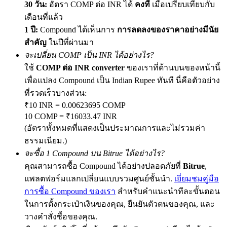
30 วัน:
อัตรา COMP ต่อ INR ได้
คงที่
เมื่อเปรียบเทียบกับ
เดือนที่แล้ว
1 ปี:
Compound ได้เห็นการ
การลดลงของราคาอย่างมีนัย
สำคัญ
ในปีที่ผ่านมา
Exclusive for BitMart Users
จะเปลี่ยน COMP เป็น INR ได้อย่างไร?
Register & Trade to Win 500,000 USDT
ใช้
COMP ต่อ INR converter
ของเราที่ด้านบนของหน้านี้
เพื่อแปลง Compound เป็น Indian Rupee ทันที นี่คือตัวอย่าง
ที่รวดเร็วบางส่วน:
Precious Metals Trading Carnival
₹10 INR = 0.00623695 COMP
10 COMP = ₹16033.47 INR
Trade Gold & Silver · 33,333 USDT Bonus
(อัตราทั้งหมดที่แสดงเป็นประมาณการและไม่รวมค่า
ธรรมเนียม.)
จะซื้อ 1 Compound บน Bitrue ได้อย่างไร?
USDT New User Exclusive 10% APR
คุณสามารถซื้อ Compound ได้อย่างปลอดภัยที่
Bitrue
,
แพลตฟอร์มแลกเปลี่ยนแบบรวมศูนย์ชั้นนำ.
เยี่ยมชมคู่มือ
USDT Flexible Staking | Daily Rewards
การซื้อ Compound ของเรา
สำหรับคำแนะนำทีละขั้นตอน
ในการตั้งกระเป๋าเงินของคุณ, ยืนยันตัวตนของคุณ, และ
วางคำสั่งซื้อของคุณ.
BTC New User Exclusive: 6.5% APR