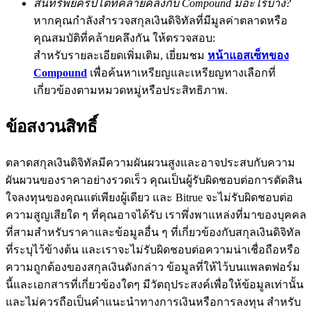
สินทรัพย์คริปโตที่คล้ายคลึงกับ Compound มีอะไรบ้าง?
หากคุณกำลังสำรวจสกุลเงินดิจิทัลที่มีมูลค่าตลาดหรือ
BTC Flexible Staking | Daily Rewards
คุณสมบัติที่คล้ายคลึงกัน ให้ตรวจสอบ:
สำหรับรายละเอียดเพิ่มเติม, เยี่ยมชม
หน้าแอสเซ็ทของ
Compound
เพื่อค้นหาเหรียญและเหรียญทางเลือกที่
เกี่ยวข้องตามหมวดหมู่หรือประสิทธิภาพ.
ข้อสงวนสิทธิ์
ตลาดสกุลเงินดิจิทัลมีความผันผวนสูงและอาจประสบกับความ
กิจกรรมเพิ่มเติม
ผันผวนของราคาอย่างรวดเร็ว คุณเป็นผู้รับผิดชอบต่อการตัดสิน
รับรางวัลและสิทธิพิเศษสุดพิเศษ
ใจลงทุนของคุณแต่เพียงผู้เดียว และ Bitrue จะไม่รับผิดชอบต่อ
ความสูญเสียใด ๆ ที่คุณอาจได้รับ เราพึ่งพาแหล่งที่มาของบุคคล
ศูนย์รางวัล
ที่สามสำหรับราคาและข้อมูลอื่น ๆ ที่เกี่ยวข้องกับสกุลเงินดิจิทัล
ที่ระบุไว้ข้างต้น และเราจะไม่รับผิดชอบต่อความน่าเชื่อถือหรือ
เข้าสู่ระบบ
ลงชื่อ
ความถูกต้องของสกุลเงินดังกล่าว ข้อมูลที่ให้ไว้บนแพลตฟอร์ม
นี้และเอกสารที่เกี่ยวข้องใดๆ มีวัตถุประสงค์เพื่อให้ข้อมูลเท่านั้น
และไม่ควรถือเป็นคำแนะนำทางการเงินหรือการลงทุน สำหรับ