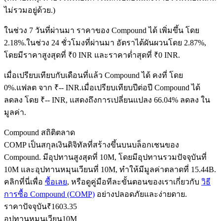
ไม่รวมอยู่ด้วย.)
ในช่วง 7 วันที่ผ่านมา ราคาของ Compound ได้ เพิ่มขึ้น โดย
ฟิวเจอร์ส USDC
2.18%.
ในช่วง 24 ชั่วโมงที่ผ่านมา อัตราได้ผันผวนโดย 2.87%,
โดยมีราคาสูงสุดที่ ₹0 INR และราคาต่ำสุดที่ ₹0 INR.
ฟิวเจอร์สที่ใช้ USDC เป็นหลักประกัน
เมื่อเปรียบเทียบกับเดือนที่แล้ว Compound ได้ คงที่ โดย
0%.แฟลต จาก ₹-- INR.
เมื่อเปรียบเทียบปีต่อปี Compound ได้
ลดลง โดย ₹-- INR, แสดงถึงการเปลี่ยนแปลง 66.04% ลดลง ใน
มูลค่า.
Compound สถิติตลาด
COMP เป็นสกุลเงินดิจิทัลที่สร้างขึ้นบนบล็อกเชนของ
Compound. มีอุปทานสูงสุดที่ 10M, โดยมีอุปทานรวมปัจจุบันที่
คัดลอกการซื้อขาย
10M และอุปทานหมุนเวียนที่ 10M, ทำให้มีมูลค่าตลาดที่ 15.44B.
คลิกที่นี่เพื่อ
ซื้อเลย
, หรือดูคู่มือทีละขั้นตอนของเราเกี่ยวกับ
วิธี
เข้าร่วมกับเทรดเดอร์ชั้นนำ
การซื้อ Compound (COMP)
อย่างปลอดภัยและง่ายดาย.
ราคาปัจจุบัน
₹
1603.35
อุปทานหมุนเวียน
10M