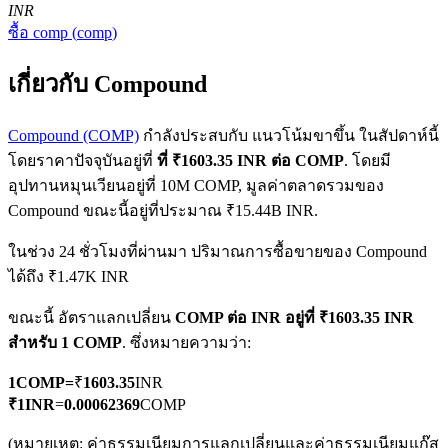
INR
ซื้อ
comp
(
comp
)
เกี่ยวกับ Compound
Compound (COMP)
กำลังประสบกับ แนวโน้มขาขึ้น ในสัปดาห์นี้
โดยราคาปัจจุบันอยู่ที่
ที่ ₹1603.35 INR ต่อ COMP
. โดยมี
ฟิวเจอร์ส COIN-M
อุปทานหมุนเวียนอยู่ที่ 10M COMP, มูลค่าตลาดรวมของ
ฟิวเจอร์สสกุลเงินดิจิทัล
Compound ขณะนี้อยู่ที่ประมาณ ₹15.44B INR.
ในช่วง 24 ชั่วโมงที่ผ่านมา ปริมาณการซื้อขายของ Compound
ได้ถึง ₹1.47K INR
TradFi
ขณะนี้ อัตราแลกเปลี่ยน
COMP ต่อ INR
อยู่ที่ ₹1603.35 INR
อนุพันธ์ของหุ้น ฟอเร็กซ์ โลหะมีค่า และสินค้าโภคภัณฑ์
สำหรับ 1 COMP
. ซึ่งหมายความว่า:
1
COMP
=
₹
1603.35
INR
₹
1
INR
=
0.00062369
COMP
(หมายเหตุ: ค่าธรรมเนียมการแลกเปลี่ยนและค่าธรรมเนียมแก๊ส