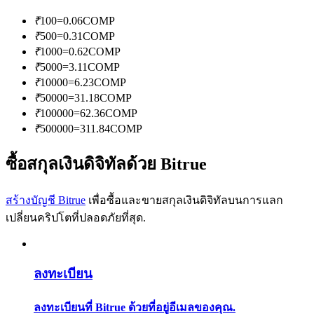
การวิเคราะห์ข้อมูลขนาดใหญ่ รวมถึงข้อมูลการค้า ฯลฯ
₹
100
=
0.06
COMP
₹
500
=
0.31
COMP
₹
1000
=
0.62
COMP
₹
5000
=
3.11
COMP
₹
10000
=
6.23
COMP
₹
50000
=
31.18
COMP
₹
100000
=
62.36
COMP
₹
500000
=
311.84
COMP
แนะนำ
ซื้อสกุลเงินดิจิทัลด้วย Bitrue
คู่มือเริ่มต้นฟิวเจอร์ส
สร้างบัญชี Bitrue
เพื่อซื้อและขายสกุลเงินดิจิทัลบนการแลก
เปลี่ยนคริปโตที่ปลอดภัยที่สุด.
ลงทะเบียน
ลงทะเบียนที่ Bitrue ด้วยที่อยู่อีเมลของคุณ.