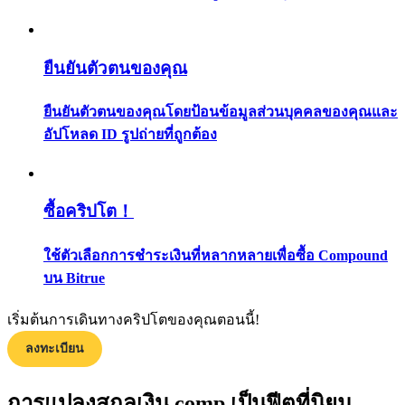
กลยุทธ์การซื้อขาย
เรียนรู้วิธีการรักษาผลกำไร
ยืนยันตัวตนของคุณ
ยืนยันตัวตนของคุณโดยป้อนข้อมูลส่วนบุคคลของคุณและ
อัปโหลด ID รูปถ่ายที่ถูกต้อง
ซื้อคริปโต！
ได้รับ
ใช้ตัวเลือกการชำระเงินที่หลากหลายเพื่อซื้อ Compound
บน Bitrue
เริ่มต้นการเดินทางคริปโตของคุณตอนนี้!
ลงทะเบียน
การแปลงสกุลเงิน comp เป็นฟีตที่นิยม
พาวเวอร์พิกกี้