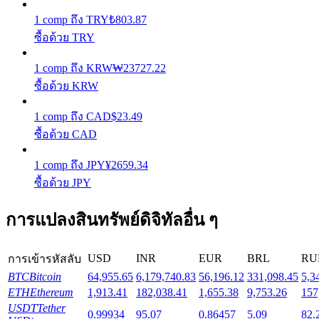
1
comp
ถึง
TRY
₺
803.87
Launchpool
ซื้อด้วย TRY
การเซ้งแบบยืดหยุ่นเพื่อรับโทเคนยอดนิยม
1
comp
ถึง
KRW
₩
23727.22
ซื้อด้วย KRW
1
comp
ถึง
CAD
$
23.49
ซื้อด้วย CAD
1
comp
ถึง
JPY
¥
2659.34
ซื้อด้วย JPY
การล็อค BTR
การแปลงสินทรัพย์ดิจิทัลอื่น ๆ
การลงทุนพิเศษสำหรับผู้ถือ BTR
USD
INR
EUR
BRL
RU
การเข้ารหัสลับ
BTC
Bitcoin
64,955.65
6,179,740.83
56,196.12
331,098.45
5,3
ETH
Ethereum
1,913.41
182,038.41
1,655.38
9,753.26
157
USDT
Tether
0.99934
95.07
0.86457
5.09
82.