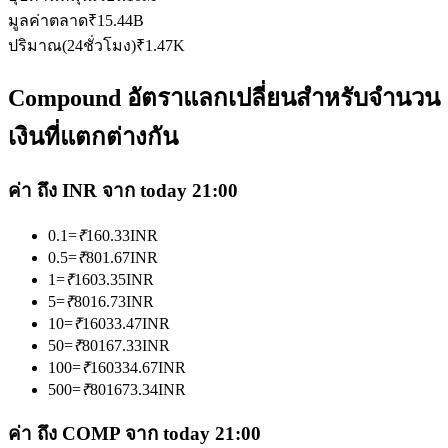
มูลค่าตลาด
₹
15.44B
ปริมาณ(24ชั่วโมง)
₹
1.47K
Compound อัตราแลกเปลี่ยนสำหรับจำนวน
เงินที่แตกต่างกัน
เป็นเทรดเดอร์คัดลอก
เพลิดเพลินกับการแบ่งปันผลกำไรและค่าคอมมิชชั่นการคัด
ค่า ถึง INR จาก today 21:00
ลอกการซื้อขาย
0.1
=
₹
160.33
INR
0.5
=
₹
801.67
INR
1
=
₹
1603.35
INR
5
=
₹
8016.73
INR
10
=
₹
16033.47
INR
50
=
₹
80167.33
INR
100
=
₹
160334.67
INR
500
=
₹
801673.34
INR
ข้อมูล
ค่า ถึง COMP จาก today 21:00