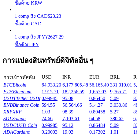
ซื้อด้วย KRW
รับรางวัลการแข่งขันทุกวัน
1
comp
ถึง
CAD
$
23.23
ซื้อด้วย CAD
1
comp
ถึง
JPY
¥
2627.29
ซื้อด้วย JPY
การแปลงสินทรัพย์ดิจิทัลอื่น ๆ
การปักหลัก
USD
INR
EUR
BRL
R
การเข้ารหัสลับ
ผลตอบแทนสูงและเข้าถึงได้ทันที
BTC
Bitcoin
64,933.20
6,177,605.48
56,165.40
331,010.01
5
ETH
Ethereum
1,915.71
182,256.59
1,657.03
9,765.71
1
USDT
Tether USDt
0.99945
95.08
0.86450
5.09
8
BNB
Binance Coin
594.55
56,564.66
514.27
3,030.86
4
XRP
XRP
1.03
98.39
0.89458
5.27
8
SOL
Solana
74.66
7,103.61
64.58
380.62
6
USDC
USD Coin
0.99985
95.12
0.86484
5.09
8
ADA
Cardano
0.20003
19.03
0.17302
1.01
1