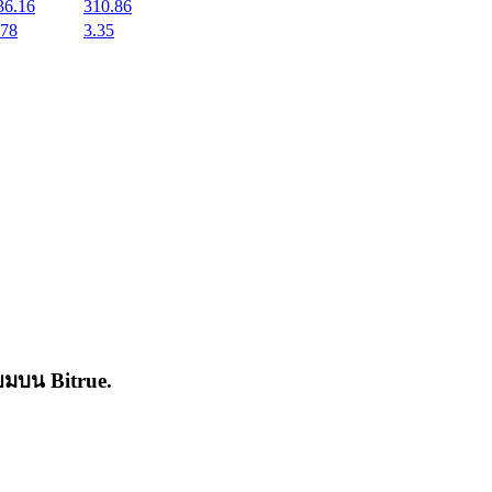
36.16
310.86
.78
3.35
่นิยมบน
Bitrue
.