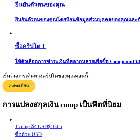
ยืนยันตัวตนของคุณ
ยืนยันตัวตนของคุณโดยป้อนข้อมูลส่วนบุคคลของคุณและอัปโ
ซื้อคริปโต！
แนะนำ
ใช้ตัวเลือกการชำระเงินที่หลากหลายเพื่อซื้อ Compound บ
คู่มือเริ่มต้นฟิวเจอร์ส
เริ่มต้นการเดินทางคริปโตของคุณตอนนี้!
ลงทะเบียน
การแปลงสกุลเงิน comp เป็นฟีตที่นิยม
1
comp
ถึง
USD
$
16.65
ซื้อด้วย USD
กลยุทธ์การซื้อขาย