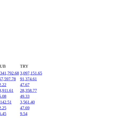
UB
TRY
,341,792.68
3,097,151.65
57,597.78
91,374.61
2.22
47.67
8,911.61
28,358.77
5.08
49.33
,142.51
3,561.40
2.25
47.69
6.45
9.54