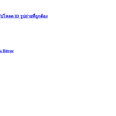
หลด ID รูปถ่ายที่ถูกต้อง
น Bitrue