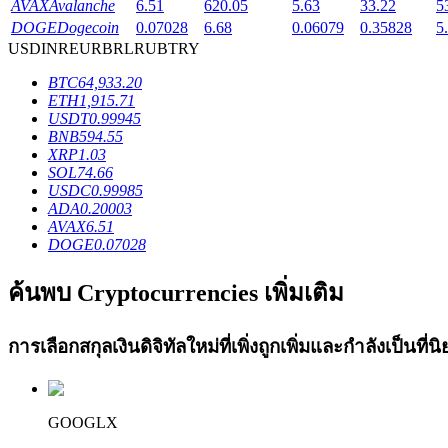
AVAX
Avalanche
6.51
620.05
5.63
33.22
5
Launchpool
DOGE
Dogecoin
0.07028
6.68
0.06079
0.35828
5
USD
INR
EUR
BRL
RUB
TRY
การเซ้งแบบยืดหยุ่นเพื่อรับโทเคนยอดนิยม
BTC
64,933.20
ETH
1,915.71
USDT
0.99945
BNB
594.55
XRP
1.03
SOL
74.66
USDC
0.99985
ADA
0.20003
AVAX
6.51
DOGE
0.07028
การล็อค BTR
ค้นพบ Cryptocurrencies เพิ่มเติม
การลงทุนพิเศษสำหรับผู้ถือ BTR
การเลือกสกุลเงินดิจิทัลใหม่ที่เพิ่งถูกเพิ่มและกำลังเป็นที
GOOGLX