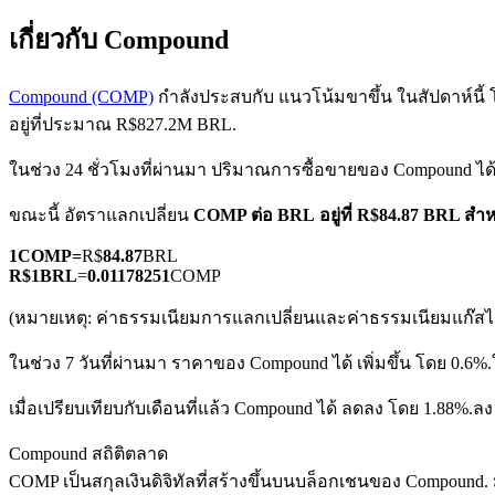
เกี่ยวกับ Compound
Compound (COMP)
กำลังประสบกับ แนวโน้มขาขึ้น ในสัปดาห์นี้ โ
อยู่ที่ประมาณ R$827.2M BRL.
ในช่วง 24 ชั่วโมงที่ผ่านมา ปริมาณการซื้อขายของ Compound ได
ฟิวเจอร์ส COIN-M
ขณะนี้ อัตราแลกเปลี่ยน
COMP ต่อ BRL
อยู่ที่ R$84.87 BRL ส
ฟิวเจอร์สสกุลเงินดิจิทัล
1
COMP
=
R$
84.87
BRL
R$
1
BRL
=
0.01178251
COMP
TradFi
(หมายเหตุ: ค่าธรรมเนียมการแลกเปลี่ยนและค่าธรรมเนียมแก๊สไม่
อนุพันธ์ของหุ้น ฟอเร็กซ์ โลหะมีค่า และสินค้าโภคภัณฑ์
ในช่วง 7 วันที่ผ่านมา ราคาของ Compound ได้ เพิ่มขึ้น โดย 0.6%.
เมื่อเปรียบเทียบกับเดือนที่แล้ว Compound ได้ ลดลง โดย 1.88%.ล
Compound สถิติตลาด
COMP เป็นสกุลเงินดิจิทัลที่สร้างขึ้นบนบล็อกเชนของ Compound. มี