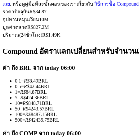
เลย
, หรือดูคู่มือทีละขั้นตอนของเราเกี่ยวกับ
วิธีการซื้อ Compoun
ราคาปัจจุบัน
R$
84.87
อุปทานหมุนเวียน
10M
ฟิวเจอร์ส USDC
มูลค่าตลาด
R$
827.2M
ปริมาณ(24ชั่วโมง)
R$
1.49K
ฟิวเจอร์สที่ใช้ USDC เป็นหลักประกัน
Compound อัตราแลกเปลี่ยนสำหรับจำนวนเงิ
ค่า ถึง BRL จาก today 06:00
0.1
=
R$
8.49
BRL
0.5
=
R$
42.44
BRL
1
=
R$
84.87
BRL
5
=
R$
424.36
BRL
10
=
R$
848.71
BRL
คัดลอกการซื้อขาย
50
=
R$
4243.57
BRL
100
=
R$
8487.15
BRL
เข้าร่วมกับเทรดเดอร์ชั้นนำ
500
=
R$
42435.75
BRL
ค่า ถึง COMP จาก today 06:00