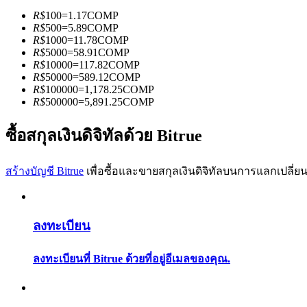
R$
100
=
1.17
COMP
R$
500
=
5.89
COMP
R$
1000
=
11.78
COMP
R$
5000
=
58.91
COMP
R$
10000
=
117.82
COMP
R$
50000
=
589.12
COMP
R$
100000
=
1,178.25
COMP
เป็นเทรดเดอร์คัดลอก
R$
500000
=
5,891.25
COMP
เพลิดเพลินกับการแบ่งปันผลกำไรและค่าคอมมิชชั่นการคั
ซื้อสกุลเงินดิจิทัลด้วย Bitrue
สร้างบัญชี Bitrue
เพื่อซื้อและขายสกุลเงินดิจิทัลบนการแลกเปลี่ยน
ลงทะเบียน
ลงทะเบียนที่ Bitrue ด้วยที่อยู่อีเมลของคุณ.
ข้อมูล
การวิเคราะห์ข้อมูลขนาดใหญ่ รวมถึงข้อมูลการค้า ฯลฯ