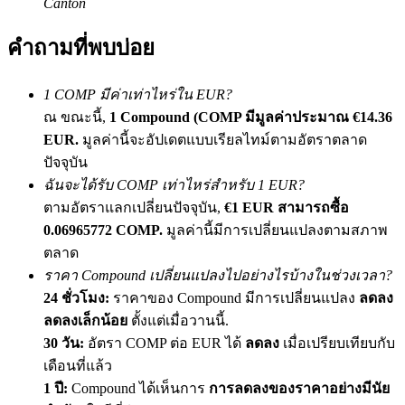
Canton
เชิญเพื่อนเพื่อรับรางวัลเงินสด
คำถามที่พบบ่อย
BTC Welcome Rewards
1 COMP มีค่าเท่าไหร่ใน EUR?
ณ ขณะนี้,
1 Compound (COMP มีมูลค่าประมาณ €14.36
EUR.
มูลค่านี้จะอัปเดตแบบเรียลไทม์ตามอัตราตลาด
ปัจจุบัน
ฉันจะได้รับ COMP เท่าไหร่สำหรับ 1 EUR?
ตามอัตราแลกเปลี่ยนปัจจุบัน,
€1 EUR สามารถซื้อ
0.06965772 COMP.
มูลค่านี้มีการเปลี่ยนแปลงตามสภาพ
ตลาด
BTC Welcome Rewards
ราคา Compound เปลี่ยนแปลงไปอย่างไรบ้างในช่วงเวลา?
Deposit & Trade BTC to Share 25000 USDT prize pool!
24 ชั่วโมง:
ราคาของ Compound มีการเปลี่ยนแปลง
ลดลง
ลดลงเล็กน้อย
ตั้งแต่เมื่อวานนี้.
30 วัน:
อัตรา COMP ต่อ EUR ได้
ลดลง
เมื่อเปรียบเทียบกับ
เดือนที่แล้ว
Deposit CASHCAT & Win
1 ปี:
Compound ได้เห็นการ
การลดลงของราคาอย่างมีนัย
Share 500000 CASHCAT prize pool