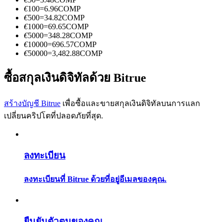
การวิเคราะห์ข้อมูลขนาดใหญ่ รวมถึงข้อมูลการค้า ฯลฯ
€
100
=
6.96
COMP
€
500
=
34.82
COMP
€
1000
=
69.65
COMP
€
5000
=
348.28
COMP
€
10000
=
696.57
COMP
€
50000
=
3,482.88
COMP
ซื้อสกุลเงินดิจิทัลด้วย Bitrue
สร้างบัญชี Bitrue
เพื่อซื้อและขายสกุลเงินดิจิทัลบนการแลก
แนะนำ
เปลี่ยนคริปโตที่ปลอดภัยที่สุด.
คู่มือเริ่มต้นฟิวเจอร์ส
ลงทะเบียน
ลงทะเบียนที่ Bitrue ด้วยที่อยู่อีเมลของคุณ.
ยืนยันตัวตนของคุณ