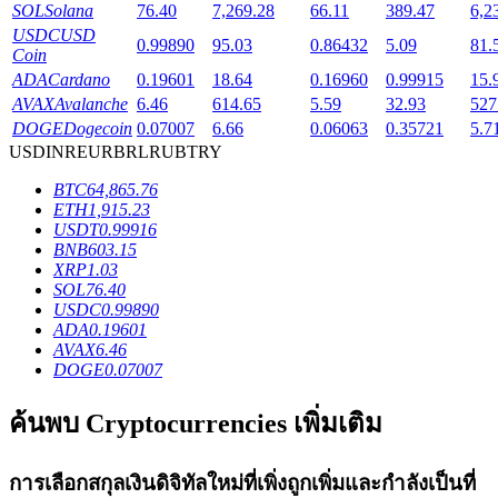
SOL
Solana
76.40
7,269.28
66.11
389.47
6,2
USDC
USD
0.99890
95.03
0.86432
5.09
81.
Coin
ADA
Cardano
0.19601
18.64
0.16960
0.99915
15.
AVAX
Avalanche
6.46
614.65
5.59
32.93
527
เงินกู้
DOGE
Dogecoin
0.07007
6.66
0.06063
0.35721
5.7
USD
INR
EUR
BRL
RUB
TRY
บริการยืมเงินที่ได้รับการสนับสนุนจาก Crypto
BTC
64,865.76
ETH
1,915.23
USDT
0.99916
BNB
603.15
XRP
1.03
SOL
76.40
USDC
0.99890
ADA
0.19601
AVAX
6.46
DOGE
0.07007
ลงทุนอัตโนมัติ
ค้นพบ Cryptocurrencies เพิ่มเติม
คว้าผลกำไรระยะยาวและผลประโยชน์ที่ยืดหยุ่น
การเลือกสกุลเงินดิจิทัลใหม่ที่เพิ่งถูกเพิ่มและกำลังเป็นที่