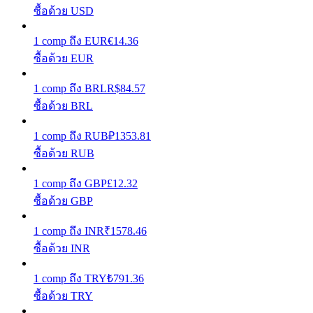
ซื้อด้วย USD
รับรางวัลการแข่งขันทุกวัน
1
comp
ถึง
EUR
€
14.36
ซื้อด้วย EUR
1
comp
ถึง
BRL
R$
84.57
ซื้อด้วย BRL
1
comp
ถึง
RUB
₽
1353.81
ซื้อด้วย RUB
การปักหลัก
1
comp
ถึง
GBP
£
12.32
ซื้อด้วย GBP
ผลตอบแทนสูงและเข้าถึงได้ทันที
1
comp
ถึง
INR
₹
1578.46
ซื้อด้วย INR
1
comp
ถึง
TRY
₺
791.36
ซื้อด้วย TRY