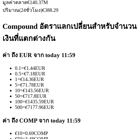
มูลค่าตลาด
€
140.37M
ปริมาณ(24ชั่วโมง)
€
388.29
Compound อัตราแลกเปลี่ยนสำหรับจำนวน
เงินที่แตกต่างกัน
เป็นเทรดเดอร์คัดลอก
ค่า ถึง EUR จาก today 11:59
เพลิดเพลินกับการแบ่งปันผลกำไรและค่าคอมมิชชั่นการคัด
ลอกการซื้อขาย
0.1
=
€
1.44
EUR
0.5
=
€
7.18
EUR
1
=
€
14.36
EUR
5
=
€
71.78
EUR
10
=
€
143.56
EUR
50
=
€
717.8
EUR
100
=
€
1435.59
EUR
500
=
€
7177.96
EUR
ค่า ถึง COMP จาก today 11:59
ข้อมูล
€
10
=
0.69
COMP
€
50
=
3.48
COMP