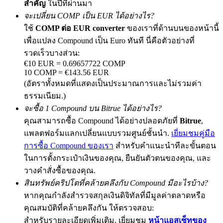
สำคัญ
ในปีที่ผ่านมา
จะเปลี่ยน COMP เป็น EUR ได้อย่างไร?
ใช้
COMP ต่อ EUR converter
ของเราที่ด้านบนของหน้านี้
เพื่อแปลง Compound เป็น Euro ทันที นี่คือตัวอย่างที่
Exclusive for BitMart Users
รวดเร็วบางส่วน:
Register & Trade to Win 500,000 USDT
€10 EUR = 0.69657722 COMP
10 COMP = €143.56 EUR
(อัตราทั้งหมดที่แสดงเป็นประมาณการและไม่รวมค่า
ธรรมเนียม.)
Precious Metals Trading Carnival
จะซื้อ 1 Compound บน Bitrue ได้อย่างไร?
Trade Gold & Silver · 33,333 USDT Bonus
คุณสามารถซื้อ Compound ได้อย่างปลอดภัยที่
Bitrue
,
แพลตฟอร์มแลกเปลี่ยนแบบรวมศูนย์ชั้นนำ.
เยี่ยมชมคู่มือ
การซื้อ Compound ของเรา
สำหรับคำแนะนำทีละขั้นตอน
ในการตั้งกระเป๋าเงินของคุณ, ยืนยันตัวตนของคุณ, และ
USDT New User Exclusive 10% APR
วางคำสั่งซื้อของคุณ.
USDT Flexible Staking | Daily Rewards
สินทรัพย์คริปโตที่คล้ายคลึงกับ Compound มีอะไรบ้าง?
หากคุณกำลังสำรวจสกุลเงินดิจิทัลที่มีมูลค่าตลาดหรือ
คุณสมบัติที่คล้ายคลึงกัน ให้ตรวจสอบ:
สำหรับรายละเอียดเพิ่มเติม, เยี่ยมชม
หน้าแอสเซ็ทของ
BTC New User Exclusive: 6.5% APR