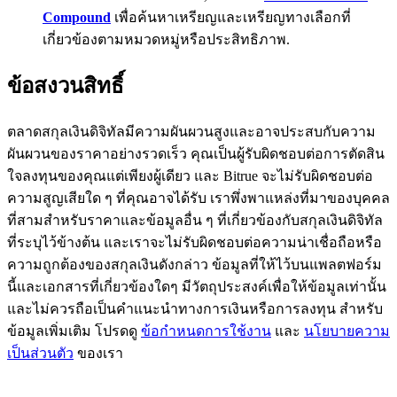
Compound
เพื่อค้นหาเหรียญและเหรียญทางเลือกที่
BTC Flexible Staking | Daily Rewards
เกี่ยวข้องตามหมวดหมู่หรือประสิทธิภาพ.
ข้อสงวนสิทธิ์
ตลาดสกุลเงินดิจิทัลมีความผันผวนสูงและอาจประสบกับความ
ผันผวนของราคาอย่างรวดเร็ว คุณเป็นผู้รับผิดชอบต่อการตัดสิน
ใจลงทุนของคุณแต่เพียงผู้เดียว และ Bitrue จะไม่รับผิดชอบต่อ
ความสูญเสียใด ๆ ที่คุณอาจได้รับ เราพึ่งพาแหล่งที่มาของบุคคล
กิจกรรมเพิ่มเติม
ที่สามสำหรับราคาและข้อมูลอื่น ๆ ที่เกี่ยวข้องกับสกุลเงินดิจิทัล
ที่ระบุไว้ข้างต้น และเราจะไม่รับผิดชอบต่อความน่าเชื่อถือหรือ
รับรางวัลและสิทธิพิเศษสุดพิเศษ
ความถูกต้องของสกุลเงินดังกล่าว ข้อมูลที่ให้ไว้บนแพลตฟอร์ม
ศูนย์รางวัล
นี้และเอกสารที่เกี่ยวข้องใดๆ มีวัตถุประสงค์เพื่อให้ข้อมูลเท่านั้น
และไม่ควรถือเป็นคำแนะนำทางการเงินหรือการลงทุน สำหรับ
เข้าสู่ระบบ
ลงชื่อ
ข้อมูลเพิ่มเติม โปรดดู
ข้อกำหนดการใช้งาน
และ
นโยบายความ
เป็นส่วนตัว
ของเรา