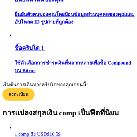
กลยุทธ์การซื้อขาย
ยืนยันตัวตนของคุณโดยป้อนข้อมูลส่วนบุคคลของคุณและ
เรียนรู้วิธีการรักษาผลกำไร
อัปโหลด ID รูปถ่ายที่ถูกต้อง
ซื้อคริปโต！
ใช้ตัวเลือกการชำระเงินที่หลากหลายเพื่อซื้อ Compound
บน Bitrue
ได้รับ
เริ่มต้นการเดินทางคริปโตของคุณตอนนี้!
ลงทะเบียน
การแปลงสกุลเงิน comp เป็นฟีตที่นิยม
1
comp
ถึง
USD
$
16.59
พาวเวอร์พิกกี้