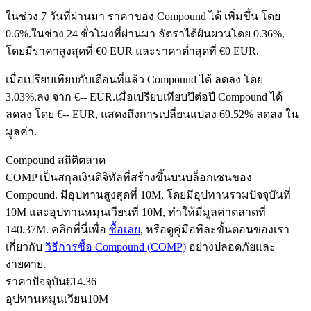
ในช่วง 7 วันที่ผ่านมา ราคาของ Compound ได้ เพิ่มขึ้น โดย
0.6%.
ในช่วง 24 ชั่วโมงที่ผ่านมา อัตราได้ผันผวนโดย 0.36%,
โดยมีราคาสูงสุดที่ €0 EUR และราคาต่ำสุดที่ €0 EUR.
ฟิวเจอร์ส USDC
เมื่อเปรียบเทียบกับเดือนที่แล้ว Compound ได้ ลดลง โดย
ฟิวเจอร์สที่ใช้ USDC เป็นหลักประกัน
3.03%.ลง จาก €-- EUR.
เมื่อเปรียบเทียบปีต่อปี Compound ได้
ลดลง โดย €-- EUR, แสดงถึงการเปลี่ยนแปลง 69.52% ลดลง ใน
มูลค่า.
Compound สถิติตลาด
COMP เป็นสกุลเงินดิจิทัลที่สร้างขึ้นบนบล็อกเชนของ
Compound. มีอุปทานสูงสุดที่ 10M, โดยมีอุปทานรวมปัจจุบันที่
10M และอุปทานหมุนเวียนที่ 10M, ทำให้มีมูลค่าตลาดที่
140.37M. คลิกที่นี่เพื่อ
ซื้อเลย
, หรือดูคู่มือทีละขั้นตอนของเรา
คัดลอกการซื้อขาย
เกี่ยวกับ
วิธีการซื้อ Compound (COMP)
อย่างปลอดภัยและ
เข้าร่วมกับเทรดเดอร์ชั้นนำ
ง่ายดาย.
ราคาปัจจุบัน
€
14.36
อุปทานหมุนเวียน
10M