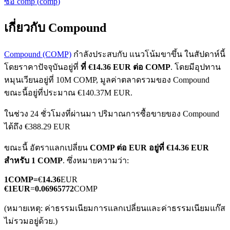
ซื้อ
comp
(
comp
)
เกี่ยวกับ Compound
Compound (COMP)
กำลังประสบกับ แนวโน้มขาขึ้น ในสัปดาห์นี้
โดยราคาปัจจุบันอยู่ที่
ที่ €14.36 EUR ต่อ COMP
. โดยมีอุปทาน
หมุนเวียนอยู่ที่ 10M COMP, มูลค่าตลาดรวมของ Compound
ฟิวเจอร์ส COIN-M
ขณะนี้อยู่ที่ประมาณ €140.37M EUR.
ฟิวเจอร์สสกุลเงินดิจิทัล
ในช่วง 24 ชั่วโมงที่ผ่านมา ปริมาณการซื้อขายของ Compound
ได้ถึง €388.29 EUR
TradFi
ขณะนี้ อัตราแลกเปลี่ยน
COMP ต่อ EUR
อยู่ที่ €14.36 EUR
สำหรับ 1 COMP
. ซึ่งหมายความว่า:
อนุพันธ์ของหุ้น ฟอเร็กซ์ โลหะมีค่า และสินค้าโภคภัณฑ์
1
COMP
=
€
14.36
EUR
€
1
EUR
=
0.06965772
COMP
(หมายเหตุ: ค่าธรรมเนียมการแลกเปลี่ยนและค่าธรรมเนียมแก๊ส
ไม่รวมอยู่ด้วย.)