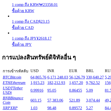
1
comp
ถึง
KRW
₩
23358.01
ซื้อด้วย KRW
Launchpool
1
comp
ถึง
CAD
$
23.15
การเซ้งแบบยืดหยุ่นเพื่อรับโทเคนยอดนิยม
ซื้อด้วย CAD
1
comp
ถึง
JPY
¥
2618.17
ซื้อด้วย JPY
การแปลงสินทรัพย์ดิจิทัลอื่น ๆ
USD
INR
EUR
BRL
RU
การเข้ารหัสลับ
การล็อค BTR
BTC
Bitcoin
64,865.76
6,171,248.03
56,126.79
330,640.27
5,2
ETH
Ethereum
1,915.23
182,212.93
1,657.20
9,762.52
156
การลงทุนพิเศษสำหรับผู้ถือ BTR
USDT
Tether
0.99916
95.05
0.86455
5.09
81.
USDt
BNB
Binance
603.15
57,383.06
521.89
3,074.44
49,
Coin
XRP
XRP
1.03
98.48
0.89572
5.27
84.