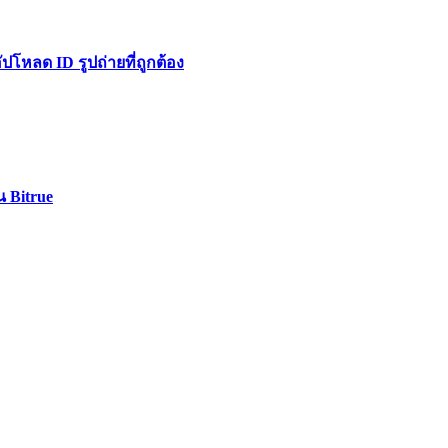
หลด ID รูปถ่ายที่ถูกต้อง
น Bitrue