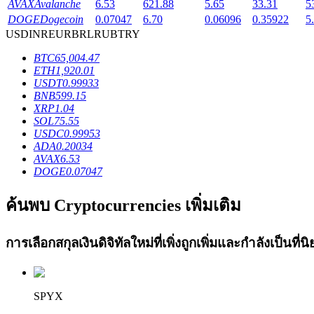
AVAX
Avalanche
6.53
621.88
5.65
33.31
5
Launchpool
DOGE
Dogecoin
0.07047
6.70
0.06096
0.35922
5
USD
INR
EUR
BRL
RUB
TRY
การเซ้งแบบยืดหยุ่นเพื่อรับโทเคนยอดนิยม
BTC
65,004.47
ETH
1,920.01
USDT
0.99933
BNB
599.15
XRP
1.04
SOL
75.55
USDC
0.99953
ADA
0.20034
AVAX
6.53
DOGE
0.07047
การล็อค BTR
ค้นพบ Cryptocurrencies เพิ่มเติม
การลงทุนพิเศษสำหรับผู้ถือ BTR
การเลือกสกุลเงินดิจิทัลใหม่ที่เพิ่งถูกเพิ่มและกำลังเป็นที
SPYX