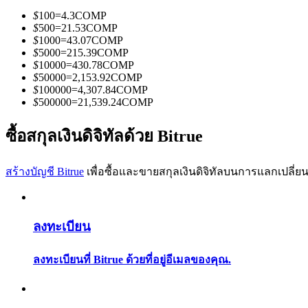
$
100
=
4.3
COMP
$
500
=
21.53
COMP
$
1000
=
43.07
COMP
$
5000
=
215.39
COMP
$
10000
=
430.78
COMP
$
50000
=
2,153.92
COMP
$
100000
=
4,307.84
COMP
เป็นเทรดเดอร์คัดลอก
$
500000
=
21,539.24
COMP
เพลิดเพลินกับการแบ่งปันผลกำไรและค่าคอมมิชชั่นการคั
ซื้อสกุลเงินดิจิทัลด้วย Bitrue
สร้างบัญชี Bitrue
เพื่อซื้อและขายสกุลเงินดิจิทัลบนการแลกเปลี่ยน
ลงทะเบียน
ลงทะเบียนที่ Bitrue ด้วยที่อยู่อีเมลของคุณ.
ข้อมูล
การวิเคราะห์ข้อมูลขนาดใหญ่ รวมถึงข้อมูลการค้า ฯลฯ