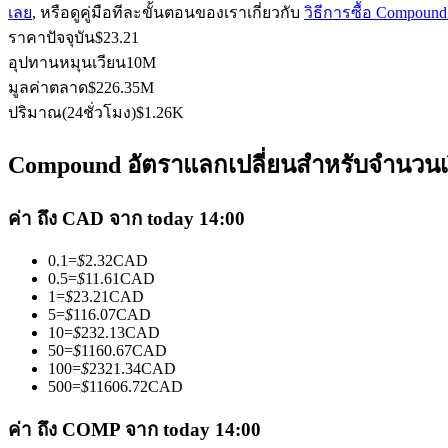
เลย
, หรือดูคู่มือทีละขั้นตอนของเราเกี่ยวกับ
วิธีการซื้อ Compoun
ราคาปัจจุบัน
$
23.21
อุปทานหมุนเวียน
10M
ฟิวเจอร์ส USDC
มูลค่าตลาด
$
226.35M
ปริมาณ(24ชั่วโมง)
$
1.26K
ฟิวเจอร์สที่ใช้ USDC เป็นหลักประกัน
Compound อัตราแลกเปลี่ยนสำหรับจำนวนเงิ
ค่า ถึง CAD จาก today 14:00
0.1
=
$
2.32
CAD
0.5
=
$
11.61
CAD
1
=
$
23.21
CAD
5
=
$
116.07
CAD
10
=
$
232.13
CAD
คัดลอกการซื้อขาย
50
=
$
1160.67
CAD
100
=
$
2321.34
CAD
เข้าร่วมกับเทรดเดอร์ชั้นนำ
500
=
$
11606.72
CAD
ค่า ถึง COMP จาก today 14:00