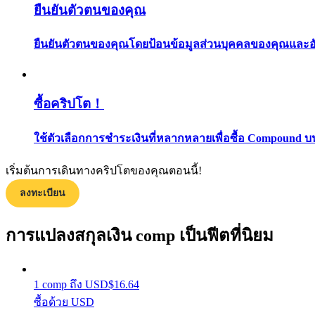
ยืนยันตัวตนของคุณ
ยืนยันตัวตนของคุณโดยป้อนข้อมูลส่วนบุคคลของคุณและอัปโ
ซื้อคริปโต！
แนะนำ
ใช้ตัวเลือกการชำระเงินที่หลากหลายเพื่อซื้อ Compound บ
คู่มือเริ่มต้นฟิวเจอร์ส
เริ่มต้นการเดินทางคริปโตของคุณตอนนี้!
ลงทะเบียน
การแปลงสกุลเงิน comp เป็นฟีตที่นิยม
1
comp
ถึง
USD
$
16.64
ซื้อด้วย USD
กลยุทธ์การซื้อขาย