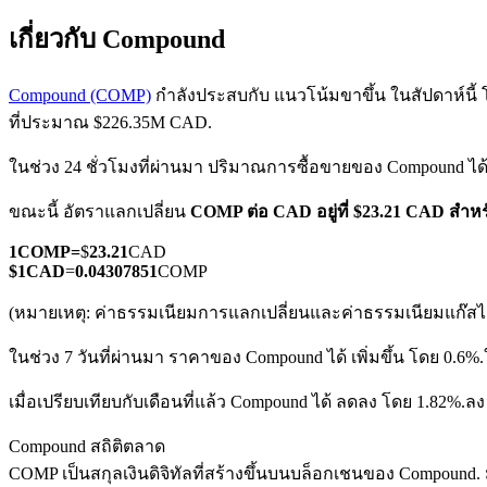
เกี่ยวกับ Compound
Compound (COMP)
กำลังประสบกับ แนวโน้มขาขึ้น ในสัปดาห์นี้ โ
ที่ประมาณ $226.35M CAD.
ในช่วง 24 ชั่วโมงที่ผ่านมา ปริมาณการซื้อขายของ Compound ได
ฟิวเจอร์ส COIN-M
ขณะนี้ อัตราแลกเปลี่ยน
COMP ต่อ CAD
อยู่ที่ $23.21 CAD สำ
ฟิวเจอร์สสกุลเงินดิจิทัล
1
COMP
=
$
23.21
CAD
$
1
CAD
=
0.04307851
COMP
TradFi
(หมายเหตุ: ค่าธรรมเนียมการแลกเปลี่ยนและค่าธรรมเนียมแก๊สไม่
อนุพันธ์ของหุ้น ฟอเร็กซ์ โลหะมีค่า และสินค้าโภคภัณฑ์
ในช่วง 7 วันที่ผ่านมา ราคาของ Compound ได้ เพิ่มขึ้น โดย 0.6%.
เมื่อเปรียบเทียบกับเดือนที่แล้ว Compound ได้ ลดลง โดย 1.82%.ล
Compound สถิติตลาด
COMP เป็นสกุลเงินดิจิทัลที่สร้างขึ้นบนบล็อกเชนของ Compound. มี