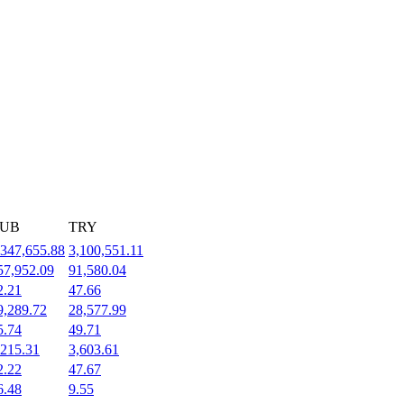
UB
TRY
,347,655.88
3,100,551.11
57,952.09
91,580.04
2.21
47.66
9,289.72
28,577.99
5.74
49.71
,215.31
3,603.61
2.22
47.67
6.48
9.55