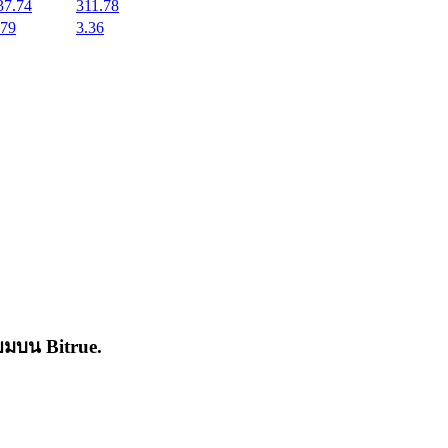
37.74
311.78
.79
3.36
่นิยมบน
Bitrue
.