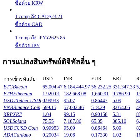
ซื้อด้วย KRW
รับรางวัลการแข่งขันทุกวัน
1
comp
ถึง
CAD
$
23.21
ซื้อด้วย CAD
1
comp
ถึง
JPY
¥
2625.85
ซื้อด้วย JPY
การแปลงสินทรัพย์ดิจิทัลอื่น ๆ
การปักหลัก
USD
INR
EUR
BRL
R
การเข้ารหัสลับ
ผลตอบแทนสูงและเข้าถึงได้ทันที
BTC
Bitcoin
65,004.47
6,184,444.97
56,232.25
331,347.33
5
ETH
Ethereum
1,920.01
182,668.08
1,660.91
9,786.90
1
USDT
Tether USDt
0.99933
95.07
0.86447
5.09
8
BNB
Binance Coin
599.15
57,002.46
518.29
3,054.05
4
XRP
XRP
1.04
99.15
0.90158
5.31
8
SOL
Solana
75.55
7,187.86
65.35
385.10
6
USDC
USD Coin
0.99953
95.09
0.86464
5.09
8
ADA
Cardano
0.20034
19.06
0.17330
1.02
1