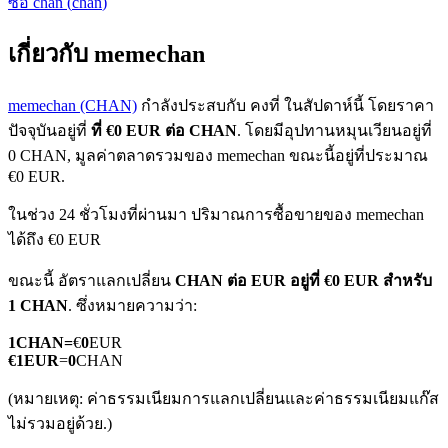
ซื้อ
chan
(
chan
)
เกี่ยวกับ memechan
memechan (CHAN)
กำลังประสบกับ คงที่ ในสัปดาห์นี้ โดยราคา
ปัจจุบันอยู่ที่
ที่ €0 EUR ต่อ CHAN
. โดยมีอุปทานหมุนเวียนอยู่ที่
0 CHAN, มูลค่าตลาดรวมของ memechan ขณะนี้อยู่ที่ประมาณ
ฟิวเจอร์ส COIN-M
€0 EUR.
ฟิวเจอร์สสกุลเงินดิจิทัล
ในช่วง 24 ชั่วโมงที่ผ่านมา ปริมาณการซื้อขายของ memechan
ได้ถึง €0 EUR
TradFi
ขณะนี้ อัตราแลกเปลี่ยน
CHAN ต่อ EUR
อยู่ที่ €0 EUR สำหรับ
1 CHAN
. ซึ่งหมายความว่า:
อนุพันธ์ของหุ้น ฟอเร็กซ์ โลหะมีค่า และสินค้าโภคภัณฑ์
1
CHAN
=
€
0
EUR
€
1
EUR
=
0
CHAN
(หมายเหตุ: ค่าธรรมเนียมการแลกเปลี่ยนและค่าธรรมเนียมแก๊ส
ไม่รวมอยู่ด้วย.)