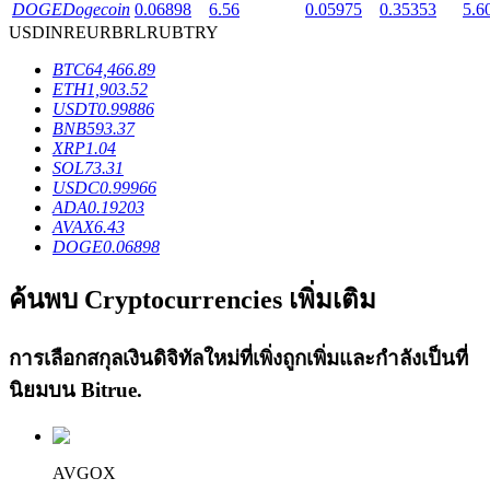
DOGE
Dogecoin
0.06898
6.56
0.05975
0.35353
5.6
USD
INR
EUR
BRL
RUB
TRY
BTC
64,466.89
ETH
1,903.52
USDT
0.99886
เงินกู้
BNB
593.37
XRP
1.04
บริการยืมเงินที่ได้รับการสนับสนุนจาก Crypto
SOL
73.31
USDC
0.99966
ADA
0.19203
AVAX
6.43
DOGE
0.06898
ค้นพบ Cryptocurrencies เพิ่มเติม
การเลือกสกุลเงินดิจิทัลใหม่ที่เพิ่งถูกเพิ่มและกำลังเป็นที่
นิยมบน
Bitrue
.
ลงทุนอัตโนมัติ
คว้าผลกำไรระยะยาวและผลประโยชน์ที่ยืดหยุ่น
AVGOX