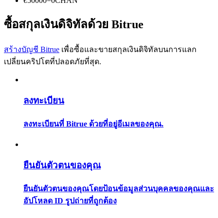
€
50000
=
0
CHAN
การวิเคราะห์ข้อมูลขนาดใหญ่ รวมถึงข้อมูลการค้า ฯลฯ
ซื้อสกุลเงินดิจิทัลด้วย Bitrue
สร้างบัญชี Bitrue
เพื่อซื้อและขายสกุลเงินดิจิทัลบนการแลก
เปลี่ยนคริปโตที่ปลอดภัยที่สุด.
ลงทะเบียน
แนะนำ
ลงทะเบียนที่ Bitrue ด้วยที่อยู่อีเมลของคุณ.
คู่มือเริ่มต้นฟิวเจอร์ส
ยืนยันตัวตนของคุณ
ยืนยันตัวตนของคุณโดยป้อนข้อมูลส่วนบุคคลของคุณและ
อัปโหลด ID รูปถ่ายที่ถูกต้อง