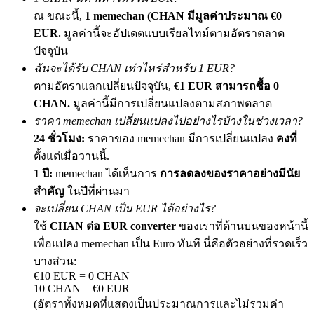
เชิญเพื่อนเพื่อรับรางวัลเงินสด
ณ ขณะนี้,
1 memechan (CHAN มีมูลค่าประมาณ €0
EUR.
มูลค่านี้จะอัปเดตแบบเรียลไทม์ตามอัตราตลาด
Deposit CASHCAT & Win
ปัจจุบัน
ฉันจะได้รับ CHAN เท่าไหร่สำหรับ 1 EUR?
ตามอัตราแลกเปลี่ยนปัจจุบัน,
€1 EUR สามารถซื้อ 0
CHAN.
มูลค่านี้มีการเปลี่ยนแปลงตามสภาพตลาด
ราคา memechan เปลี่ยนแปลงไปอย่างไรบ้างในช่วงเวลา?
24 ชั่วโมง:
ราคาของ memechan มีการเปลี่ยนแปลง
คงที่
ตั้งแต่เมื่อวานนี้.
1 ปี:
memechan ได้เห็นการ
การลดลงของราคาอย่างมีนัย
สำคัญ
ในปีที่ผ่านมา
Deposit CASHCAT & Win
จะเปลี่ยน CHAN เป็น EUR ได้อย่างไร?
ใช้
CHAN ต่อ EUR converter
ของเราที่ด้านบนของหน้านี้
Share 500000 CASHCAT prize pool
เพื่อแปลง memechan เป็น Euro ทันที นี่คือตัวอย่างที่รวดเร็ว
บางส่วน:
€10 EUR = 0 CHAN
10 CHAN = €0 EUR
Exclusive for BitMart Users
(อัตราทั้งหมดที่แสดงเป็นประมาณการและไม่รวมค่า
Register & Trade to Win 500,000 USDT