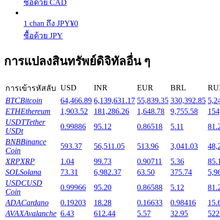
ซื้อด้วย CAD
1
chan
ถึง
JPY
¥
0
Launchpool
ซื้อด้วย JPY
การเซ้งแบบยืดหยุ่นเพื่อรับโทเคนยอดนิยม
การแปลงสินทรัพย์ดิจิทัลอื่น ๆ
USD
INR
EUR
BRL
RU
การเข้ารหัสลับ
BTC
Bitcoin
64,466.89
6,139,631.17
55,839.35
330,392.85
5,2
ETH
Ethereum
1,903.52
181,286.26
1,648.78
9,755.58
154
USDT
Tether
0.99886
95.12
0.86518
5.11
81.
USDt
BNB
Binance
593.37
56,511.05
513.96
3,041.03
48,
การล็อค BTR
Coin
XRP
XRP
1.04
99.73
0.90711
5.36
85.
การลงทุนพิเศษสำหรับผู้ถือ BTR
SOL
Solana
73.31
6,982.37
63.50
375.74
5,9
USDC
USD
0.99966
95.20
0.86588
5.12
81.
Coin
ADA
Cardano
0.19203
18.28
0.16633
0.98416
15.
AVAX
Avalanche
6.43
612.44
5.57
32.95
522