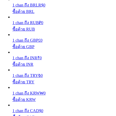
1
chan
ถึง
BRL
R$
0
รับรางวัลการแข่งขันทุกวัน
ซื้อด้วย BRL
1
chan
ถึง
RUB
₽
0
ซื้อด้วย RUB
1
chan
ถึง
GBP
£
0
ซื้อด้วย GBP
1
chan
ถึง
INR
₹
0
ซื้อด้วย INR
การปักหลัก
1
chan
ถึง
TRY
₺
0
ผลตอบแทนสูงและเข้าถึงได้ทันที
ซื้อด้วย TRY
1
chan
ถึง
KRW
₩
0
ซื้อด้วย KRW
1
chan
ถึง
CAD
$
0