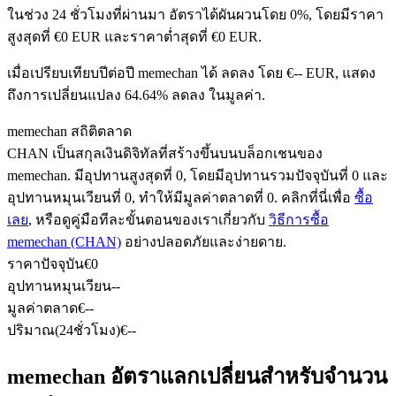
ในช่วง 24 ชั่วโมงที่ผ่านมา อัตราได้ผันผวนโดย 0%, โดยมีราคา
สูงสุดที่ €0 EUR และราคาต่ำสุดที่ €0 EUR.
ฟิวเจอร์ส USDC
เมื่อเปรียบเทียบปีต่อปี memechan ได้ ลดลง โดย €-- EUR, แสดง
ถึงการเปลี่ยนแปลง 64.64% ลดลง ในมูลค่า.
ฟิวเจอร์สที่ใช้ USDC เป็นหลักประกัน
memechan สถิติตลาด
CHAN เป็นสกุลเงินดิจิทัลที่สร้างขึ้นบนบล็อกเชนของ
memechan. มีอุปทานสูงสุดที่ 0, โดยมีอุปทานรวมปัจจุบันที่ 0 และ
อุปทานหมุนเวียนที่ 0, ทำให้มีมูลค่าตลาดที่ 0. คลิกที่นี่เพื่อ
ซื้อ
เลย
, หรือดูคู่มือทีละขั้นตอนของเราเกี่ยวกับ
วิธีการซื้อ
memechan (CHAN)
อย่างปลอดภัยและง่ายดาย.
ราคาปัจจุบัน
€
0
อุปทานหมุนเวียน
--
คัดลอกการซื้อขาย
มูลค่าตลาด
€
--
ปริมาณ(24ชั่วโมง)
€
--
เข้าร่วมกับเทรดเดอร์ชั้นนำ
memechan อัตราแลกเปลี่ยนสำหรับจำนวน