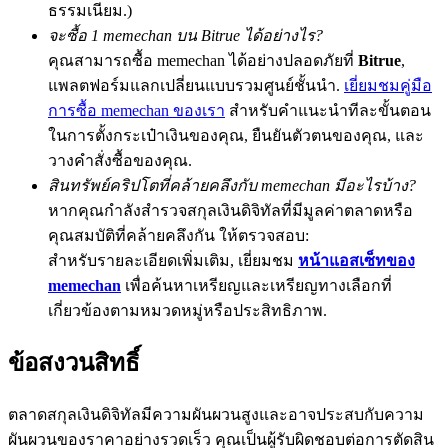
ธรรมเนียม.)
จะซื้อ 1 memechan บน Bitrue ได้อย่างไร?
คุณสามารถซื้อ memechan ได้อย่างปลอดภัยที่
Bitrue
,
แพลตฟอร์มแลกเปลี่ยนแบบรวมศูนย์ชั้นนำ.
เยี่ยมชมคู่มือ
Precious Metals Trading Carnival
การซื้อ memechan ของเรา
สำหรับคำแนะนำทีละขั้นตอน
Trade Gold & Silver · 33,333 USDT Bonus
ในการตั้งกระเป๋าเงินของคุณ, ยืนยันตัวตนของคุณ, และ
วางคำสั่งซื้อของคุณ.
สินทรัพย์คริปโตที่คล้ายคลึงกับ memechan มีอะไรบ้าง?
USDT New User Exclusive 10% APR
หากคุณกำลังสำรวจสกุลเงินดิจิทัลที่มีมูลค่าตลาดหรือ
คุณสมบัติที่คล้ายคลึงกัน ให้ตรวจสอบ:
USDT Flexible Staking | Daily Rewards
สำหรับรายละเอียดเพิ่มเติม, เยี่ยมชม
หน้าแอสเซ็ทของ
memechan
เพื่อค้นหาเหรียญและเหรียญทางเลือกที่
เกี่ยวข้องตามหมวดหมู่หรือประสิทธิภาพ.
New Listing Futures Fest
ข้อสงวนสิทธิ์
Trade New Futures, Win 200,000 USDT
ตลาดสกุลเงินดิจิทัลมีความผันผวนสูงและอาจประสบกับความ
ผันผวนของราคาอย่างรวดเร็ว คุณเป็นผู้รับผิดชอบต่อการตัดสิน
Crypto World Cup 2026: Grand Finale