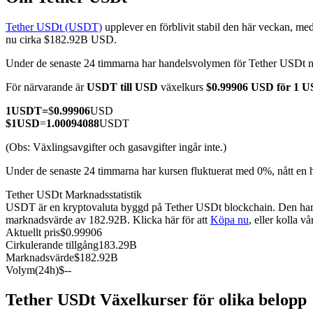
Tether USDt (USDT)
upplever en förblivit stabil den här veckan, med
nu cirka $182.92B USD.
Under de senaste 24 timmarna har handelsvolymen för Tether USDt 
COIN-M Futures
För närvarande är
USDT till USD
växelkurs
$0.99906 USD för 1 
Futures för kryptovaluta
1
USDT
=
$
0.99906
USD
$
1
USD
=
1.00094088
USDT
TradFi
(Obs: Växlingsavgifter och gasavgifter ingår inte.)
Derivat för aktier, valuta, ädelmetaller och råvaror
Under de senaste 24 timmarna har kursen fluktuerat med 0%, nått en
Tether USDt Marknadsstatistik
USDT är en kryptovaluta byggd på Tether USDt blockchain. Den har en
marknadsvärde av 182.92B. Klicka här för att
Köpa nu
, eller kolla v
Aktuellt pris
$
0.99906
Cirkulerande tillgång
183.29B
Marknadsvärde
$
182.92B
Volym(24h)
$
--
Tether USDt Växelkurser för olika belopp
USDC Futures