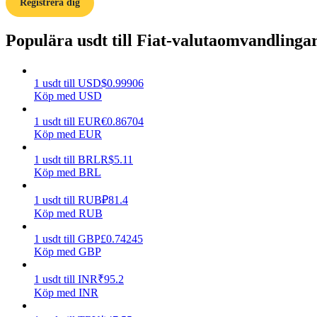
Registrera dig
Guide
Populära usdt till Fiat-valutaomvandlinga
Futures startguide
1
usdt
till
USD
$
0.99906
Köp med USD
1
usdt
till
EUR
€
0.86704
Köp med EUR
1
usdt
till
BRL
R$
5.11
Köp med BRL
Handelsstrategier
1
usdt
till
RUB
₽
81.4
Köp med RUB
Lär dig hur du håller dig lönsam
1
usdt
till
GBP
£
0.74245
Köp med GBP
1
usdt
till
INR
₹
95.2
Köp med INR