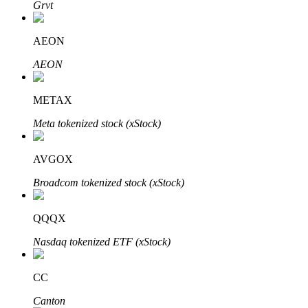
Grvt
AEON
BTR-låsningar
AEON
Exklusiva investeringar för BTR-innehavare
METAX
Meta tokenized stock (xStock)
AVGOX
Broadcom tokenized stock (xStock)
Lån
QQQX
Kryptostödd lånetjänst
Nasdaq tokenized ETF (xStock)
CC
Canton