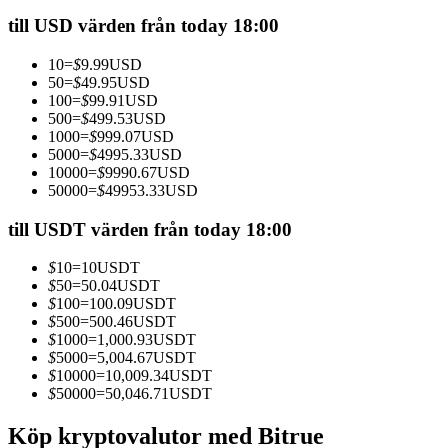
Futures med USDC som säkerhet
till USD värden från today 18:00
10
=
$
9.99
USD
50
=
$
49.95
USD
100
=
$
99.91
USD
500
=
$
499.53
USD
1000
=
$
999.07
USD
5000
=
$
4995.33
USD
10000
=
$
9990.67
USD
50000
=
$
49953.33
USD
Kopiera Trading
till USDT värden från today 18:00
Gå med de bästa handlarna
$
10
=
10
USDT
$
50
=
50.04
USDT
$
100
=
100.09
USDT
$
500
=
500.46
USDT
$
1000
=
1,000.93
USDT
$
5000
=
5,004.67
USDT
$
10000
=
10,009.34
USDT
$
50000
=
50,046.71
USDT
Köp kryptovalutor med Bitrue