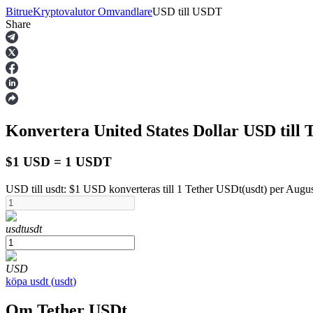
Bitrue
Kryptovalutor Omvandlare
USD
till
USDT
Share
Terminer
Konvertera United States Dollar
USD
till
$1 USD = 1 USDT
USD till usdt: $1 USD konverteras till 1 Tether USDt(usdt) per Augu
USDT Futures
usdt
usdt
Futures med USDT som säkerhet
USD
köpa
usdt
(
usdt
)
Om Tether USDt