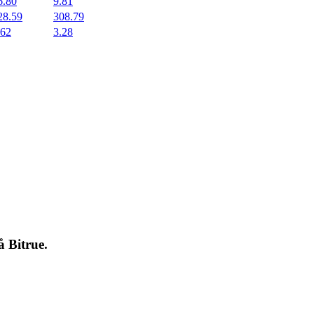
6.80
9.81
28.59
308.79
.62
3.28
på
Bitrue
.