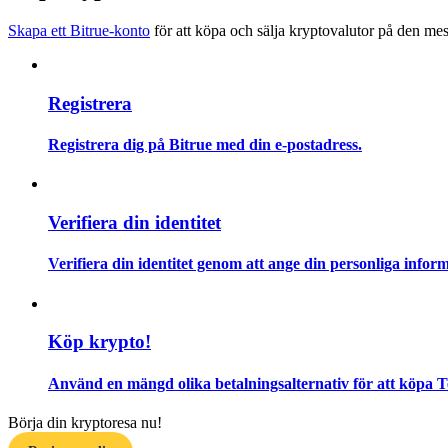
Bli en Copy Trader
Skapa ett Bitrue-konto
för att köpa och sälja kryptovalutor på den mes
Njut av vinstdelning och kopieringshandelsprovisioner
Registrera
Registrera dig på Bitrue med din e-postadress.
Verifiera din identitet
Information
Verifiera din identitet genom att ange din personliga inform
Big data-analys inklusive handelsinformation, etc.
Köp krypto!
Använd en mängd olika betalningsalternativ för att köpa 
Börja din kryptoresa nu!