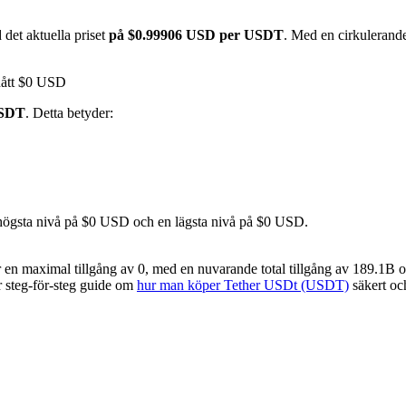
 det aktuella priset
på $0.99906 USD per USDT
. Med en cirkulerand
nått $0 USD
USDT
. Detta betyder:
 högsta nivå på $0 USD och en lägsta nivå på $0 USD.
 maximal tillgång av 0, med en nuvarande total tillgång av 189.1B och
år steg-för-steg guide om
hur man köper Tether USDt (USDT)
säkert oc