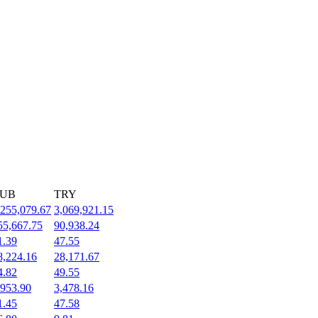
UB
TRY
,255,079.67
3,069,921.15
55,667.75
90,938.24
1.39
47.55
8,224.16
28,171.67
4.82
49.55
,953.90
3,478.16
1.45
47.58