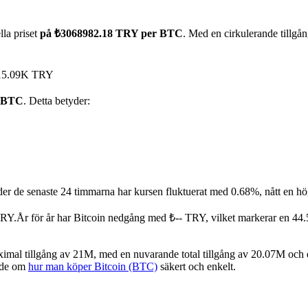
la priset
på ₺3068982.18 TRY per BTC
. Med en cirkulerande tillg
 ₺15.09K TRY
1 BTC
. Detta betyder:
er de senaste 24 timmarna har kursen fluktuerat med 0.68%, nått en h
TRY.
År för år har Bitcoin nedgång med ₺-- TRY, vilket markerar en 44
mal tillgång av 21M, med en nuvarande total tillgång av 20.07M och e
uide om
hur man köper Bitcoin (BTC)
säkert och enkelt.