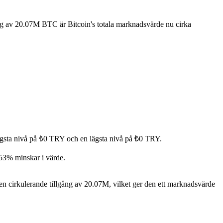
ång av 20.07M BTC är Bitcoin's totala marknadsvärde nu cirka
ögsta nivå på ₺0 TRY och en lägsta nivå på ₺0 TRY.
.53% minskar i värde.
n cirkulerande tillgång av 20.07M, vilket ger den ett marknadsvärde