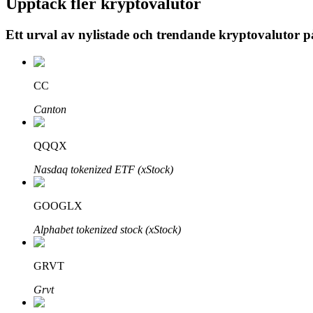
Upptäck fler kryptovalutor
Ett urval av nylistade och trendande kryptovalutor 
BTR-låsningar
Exklusiva investeringar för BTR-innehavare
CC
Canton
QQQX
Nasdaq tokenized ETF (xStock)
GOOGLX
Lån
Alphabet tokenized stock (xStock)
Kryptostödd lånetjänst
GRVT
Grvt