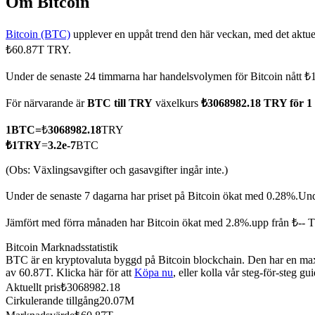
Om Bitcoin
Bitcoin (BTC)
upplever en uppåt trend den här veckan, med det aktuel
₺60.87T TRY.
COIN-M Futures
Under de senaste 24 timmarna har handelsvolymen för Bitcoin nått
Futures för kryptovaluta
För närvarande är
BTC till TRY
växelkurs
₺3068982.18 TRY för 
1
BTC
=
₺
3068982.18
TRY
TradFi
₺
1
TRY
=
3.2e-7
BTC
Derivat för aktier, valuta, ädelmetaller och råvaror
(Obs: Växlingsavgifter och gasavgifter ingår inte.)
Under de senaste 7 dagarna har priset på Bitcoin ökat med 0.28%.
Und
Jämfört med förra månaden har Bitcoin ökat med 2.8%.upp från ₺-- 
Bitcoin Marknadsstatistik
BTC är en kryptovaluta byggd på Bitcoin blockchain. Den har en maxi
av 60.87T. Klicka här för att
Köpa nu
, eller kolla vår steg-för-steg g
Aktuellt pris
₺
3068982.18
Cirkulerande tillgång
20.07M
USDC Futures