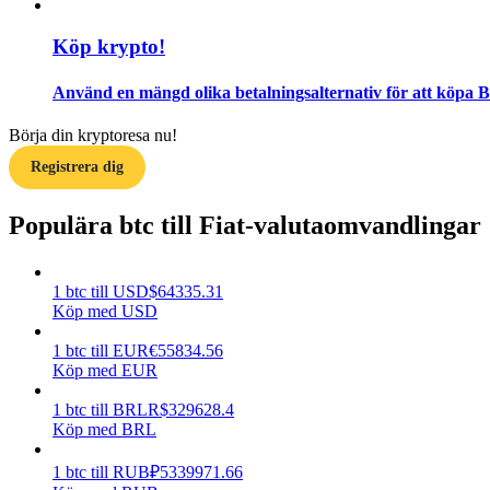
Köp krypto!
Guide
Futures startguide
Använd en mängd olika betalningsalternativ för att köpa Bi
Börja din kryptoresa nu!
Registrera dig
Populära btc till Fiat-valutaomvandlingar
1
btc
till
USD
$
64335.31
Handelsstrategier
Köp med USD
Lär dig hur du håller dig lönsam
1
btc
till
EUR
€
55834.56
Köp med EUR
1
btc
till
BRL
R$
329628.4
Köp med BRL
1
btc
till
RUB
₽
5339971.66