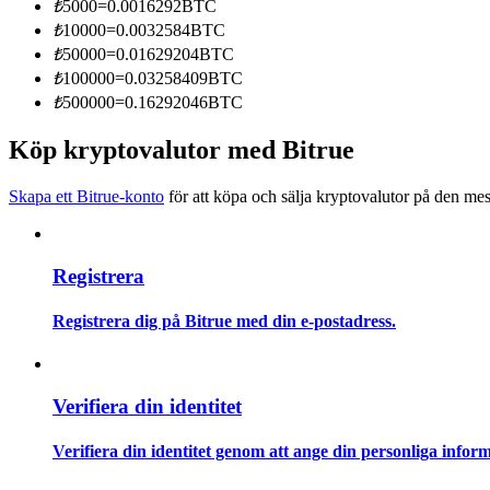
₺
5000
=
0.0016292
BTC
Bli en Copy Trader
₺
10000
=
0.0032584
BTC
Njut av vinstdelning och kopieringshandelsprovisioner
₺
50000
=
0.01629204
BTC
₺
100000
=
0.03258409
BTC
₺
500000
=
0.16292046
BTC
Köp kryptovalutor med Bitrue
Skapa ett Bitrue-konto
för att köpa och sälja kryptovalutor på den mes
Registrera
Information
Big data-analys inklusive handelsinformation, etc.
Registrera dig på Bitrue med din e-postadress.
Verifiera din identitet
Verifiera din identitet genom att ange din personliga inform