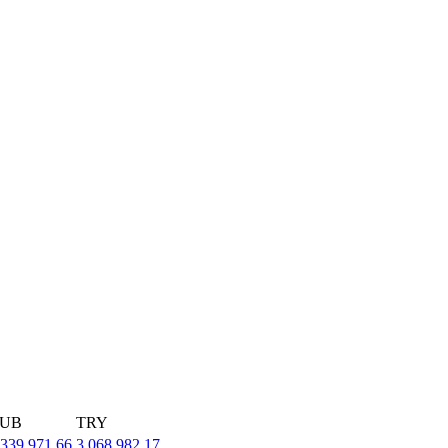
UB
TRY
,339,971.66
3,068,982.17