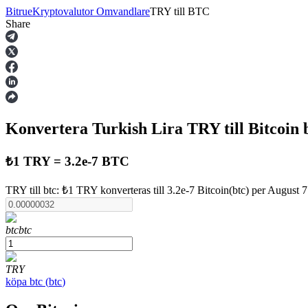
Bitrue
Kryptovalutor Omvandlare
TRY
till
BTC
Share
Terminer
Konvertera Turkish Lira
TRY
till Bitcoin
₺1 TRY = 3.2e-7 BTC
TRY till btc: ₺1 TRY konverteras till 3.2e-7 Bitcoin(btc) per August 
USDT Futures
btc
btc
Futures med USDT som säkerhet
TRY
köpa
btc
(
btc
)