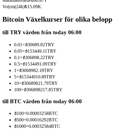
Marknadsvärde
₺
60.87T
Futures med USDC som säkerhet
Volym(24h)
₺
15.09K
Bitcoin Växelkurser för olika belopp
till TRY värden från today 06:00
0.01
=
₺
30689.82
TRY
0.05
=
₺
153449.11
TRY
0.1
=
₺
306898.22
TRY
0.5
=
₺
1534491.09
TRY
Kopiera Trading
1
=
₺
3068982.18
TRY
Gå med de bästa handlarna
5
=
₺
15344910.89
TRY
10
=
₺
30689821.79
TRY
100
=
₺
306898217.85
TRY
till BTC värden från today 06:00
₺
100
=
0.00003258
BTC
₺
500
=
0.00016292
BTC
₺
1000
=
0.00032584
BTC