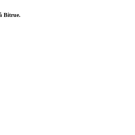
på
Bitrue
.