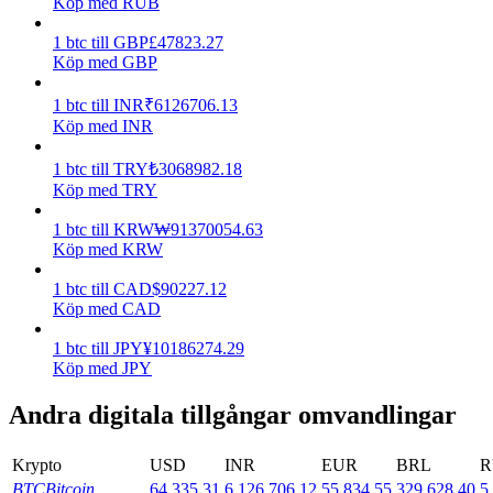
Köp med RUB
Tjäna
1
btc
till
GBP
£
47823.27
Köp med GBP
1
btc
till
INR
₹
6126706.13
Köp med INR
1
btc
till
TRY
₺
3068982.18
Köp med TRY
1
btc
till
KRW
₩
91370054.63
Köp med KRW
Power Piggy
1
btc
till
CAD
$
90227.12
Tjäna konkurrenskraftiga belöningar dagligen
Köp med CAD
1
btc
till
JPY
¥
10186274.29
Köp med JPY
Andra digitala tillgångar omvandlingar
Krypto
USD
INR
EUR
BRL
R
BTC
Bitcoin
64,335.31
6,126,706.12
55,834.55
329,628.40
5