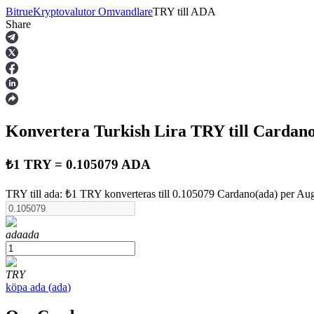
Bitrue
Kryptovalutor Omvandlare
TRY
till
ADA
Share
Terminer
Konvertera Turkish Lira
TRY
till Cardan
₺1 TRY = 0.105079 ADA
TRY till ada: ₺1 TRY konverteras till 0.105079 Cardano(ada) per Au
USDT Futures
ada
ada
Futures med USDT som säkerhet
TRY
köpa
ada
(
ada
)