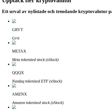
Upptäck fler kryptovalutor
Ett urval av nylistade och trendande kryptovalutor 
BTR-låsningar
Exklusiva investeringar för BTR-innehavare
GRVT
Grvt
METAX
Meta tokenized stock (xStock)
QQQX
Lån
Nasdaq tokenized ETF (xStock)
Kryptostödd lånetjänst
AMZNX
Amazon tokenized stock (xStock)