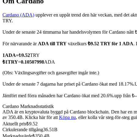
Om Cardano
Cardano (ADA)
upplever en uppåt trend den här veckan, med det aktu
TRY.
COIN-M Futures
Under de senaste 24 timmarna har handelsvolymen för Cardano nåt
Futures för kryptovaluta
För närvarande är
ADA till TRY
växelkurs
₺9.52 TRY för 1 ADA
.
1
ADA
=
₺
9.52
TRY
TradFi
₺
1
TRY
=
0.10507998
ADA
Derivat för aktier, valuta, ädelmetaller och råvaror
(Obs: Växlingsavgifter och gasavgifter ingår inte.)
Under de senaste 7 dagarna har priset på Cardano ökat med 18.17%.
U
Jämfört med förra månaden har Cardano ökat med 20.6%.upp från ₺-
Cardano Marknadsstatistik
ADA är en kryptovaluta byggd på Cardano blockchain. Den har en maxi
av 350.4B. Klicka här för att
Köpa nu
, eller kolla vår steg-för-steg 
Aktuellt pris
₺
9.52
Cirkulerande tillgång
36.51B
USDC Futures
Marknadsvärde
₺
350.4B