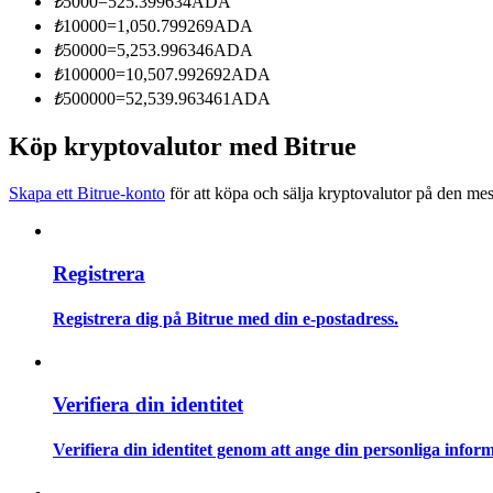
₺
5000
=
525.399634
ADA
Bli en Copy Trader
₺
10000
=
1,050.799269
ADA
₺
50000
=
5,253.996346
ADA
Njut av vinstdelning och kopieringshandelsprovisioner
₺
100000
=
10,507.992692
ADA
₺
500000
=
52,539.963461
ADA
Köp kryptovalutor med Bitrue
Skapa ett Bitrue-konto
för att köpa och sälja kryptovalutor på den mes
Registrera
Information
Big data-analys inklusive handelsinformation, etc.
Registrera dig på Bitrue med din e-postadress.
Verifiera din identitet
Verifiera din identitet genom att ange din personliga inform