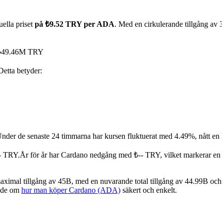
ella priset
på ₺9.52 TRY per ADA
. Med en cirkulerande tillgång a
t ₺49.46M TRY
 Detta betyder:
nder de senaste 24 timmarna har kursen fluktuerat med 4.49%, nått en
- TRY.
År för år har Cardano nedgång med ₺-- TRY, vilket markerar en
mal tillgång av 45B, med en nuvarande total tillgång av 44.99B och e
guide om
hur man köper Cardano (ADA)
säkert och enkelt.