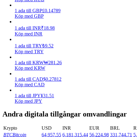
1
ada
till
GBP
£
0.14789
Tjäna
Köp med GBP
1
ada
till
INR
₹
18.98
Köp med INR
1
ada
till
TRY
₺
9.52
Köp med TRY
1
ada
till
KRW
₩
281.26
Köp med KRW
Power Piggy
1
ada
till
CAD
$
0.27812
Köp med CAD
Tjäna konkurrenskraftiga belöningar dagligen
1
ada
till
JPY
¥
31.51
Köp med JPY
Andra digitala tillgångar omvandlingar
Krypto
USD
INR
EUR
BRL
R
BTC
Bitcoin
64,957.55
6,181,315.44
56,224.98
331,744.71
5