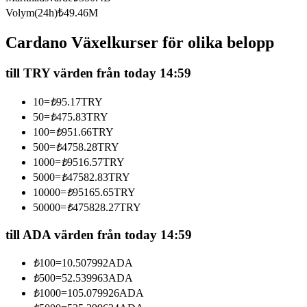
Volym(24h)
₺
49.46M
Futures med USDC som säkerhet
Cardano Växelkurser för olika belopp
till TRY värden från today 14:59
10
=
₺
95.17
TRY
50
=
₺
475.83
TRY
100
=
₺
951.66
TRY
500
=
₺
4758.28
TRY
Kopiera Trading
1000
=
₺
9516.57
TRY
5000
=
₺
47582.83
TRY
Gå med de bästa handlarna
10000
=
₺
95165.65
TRY
50000
=
₺
475828.27
TRY
till ADA värden från today 14:59
₺
100
=
10.507992
ADA
₺
500
=
52.539963
ADA
₺
1000
=
105.079926
ADA