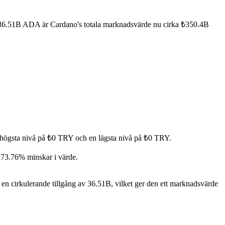
v 36.51B ADA är Cardano's totala marknadsvärde nu cirka ₺350.4B
 högsta nivå på ₺0 TRY och en lägsta nivå på ₺0 TRY.
 73.76% minskar i värde.
n cirkulerande tillgång av 36.51B, vilket ger den ett marknadsvärde