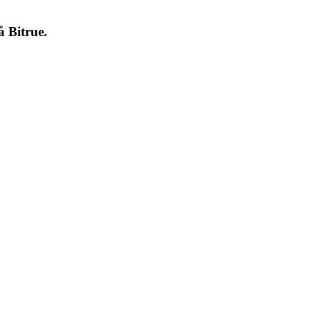
på
Bitrue
.