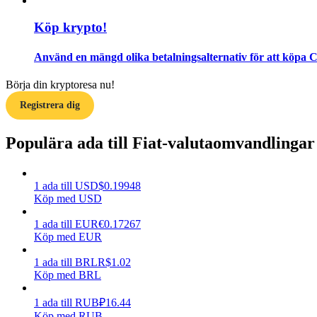
Köp krypto!
Guide
Futures startguide
Använd en mängd olika betalningsalternativ för att köpa 
Börja din kryptoresa nu!
Registrera dig
Populära ada till Fiat-valutaomvandlingar
1
ada
till
USD
$
0.19948
Köp med USD
Handelsstrategier
Lär dig hur du håller dig lönsam
1
ada
till
EUR
€
0.17267
Köp med EUR
1
ada
till
BRL
R$
1.02
Köp med BRL
1
ada
till
RUB
₽
16.44
Köp med RUB