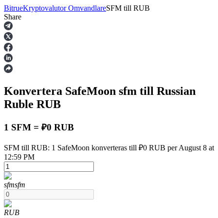
Bitrue
Kryptovalutor Omvandlare
SFM
till
RUB
Share
Terminer
Konvertera SafeMoon
sfm
till Russian
Ruble
RUB
1 SFM = ₽0 RUB
USDT Futures
SFM till RUB: 1 SafeMoon konverteras till ₽0 RUB per August 8 at
12:59 PM
Futures med USDT som säkerhet
sfm
sfm
RUB