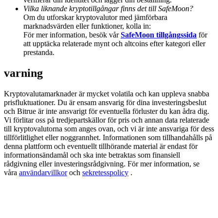
Deposit & Trade BTC to Share 25000 USDT prize pool!
Vilka liknande kryptotillgångar finns det till SafeMoon?
Om du utforskar kryptovalutor med jämförbara
marknadsvärden eller funktioner, kolla in:
För mer information, besök vår
SafeMoon tillgångssida
för
att upptäcka relaterade mynt och altcoins efter kategori eller
Deposit CASHCAT & Win
prestanda.
Share 500000 CASHCAT prize pool
varning
Kryptovalutamarknader är mycket volatila och kan uppleva snabba
prisfluktuationer. Du är ensam ansvarig för dina investeringsbeslut
Exclusive for BitMart Users
och Bitrue är inte ansvarigt för eventuella förluster du kan ådra dig.
Vi förlitar oss på tredjepartskällor för pris och annan data relaterade
Register & Trade to Win 500,000 USDT
till kryptovalutorna som anges ovan, och vi är inte ansvariga för dess
tillförlitlighet eller noggrannhet. Informationen som tillhandahålls på
denna plattform och eventuellt tillhörande material är endast för
informationsändamål och ska inte betraktas som finansiell
Precious Metals Trading Carnival
rådgivning eller investeringsrådgivning. För mer information, se
våra
användarvillkor
och
sekretesspolicy
.
Trade Gold & Silver · 33,333 USDT Bonus