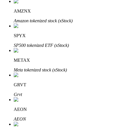
AMZNX
Amazon tokenized stock (xStock)
Auto Invest
SPYX
Ta långsiktig vinst och flexibla intressen
SP500 tokenized ETF (xStock)
METAX
Meta tokenized stock (xStock)
GRVT
Lär dig Staking
Grvt
Lär dig mer om att tjäna passiv inkomst
AEON
Bitrue
AI
AEON