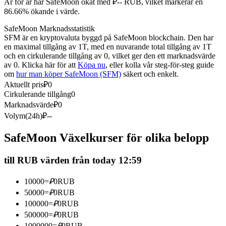
År för år har SafeMoon ökat med ₽-- RUB, vilket markerar en
Futures med USDC som säkerhet
86.66% ökande i värde.
SafeMoon Marknadsstatistik
SFM är en kryptovaluta byggd på SafeMoon blockchain. Den har
en maximal tillgång av 1T, med en nuvarande total tillgång av 1T
och en cirkulerande tillgång av 0, vilket ger den ett marknadsvärde
av 0. Klicka här för att
Köpa nu
, eller kolla vår steg-för-steg guide
om
hur man köper SafeMoon (SFM)
säkert och enkelt.
Aktuellt pris
₽
0
Cirkulerande tillgång
0
Marknadsvärde
₽
0
Kopiera Trading
Volym(24h)
₽
--
Gå med de bästa handlarna
SafeMoon Växelkurser för olika belopp
till RUB värden från today 12:59
10000
=
₽
0
RUB
50000
=
₽
0
RUB
100000
=
₽
0
RUB
500000
=
₽
0
RUB
1000000
=
₽
0
RUB