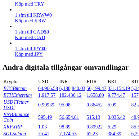
Köp med TRY
Utsättning
1
sfm
till
KRW
₩
0
Köp med KRW
Hög avkastning och omedelbar tillgång
1
sfm
till
CAD
$
0
Köp med CAD
1
sfm
till
JPY
¥
0
Köp med JPY
Andra digitala tillgångar omvandlingar
Krypto
USD
INR
EUR
BRL
RU
Launchpool
BTC
Bitcoin
64,966.58
6,180,840.03
56,199.47
331,154.19
5,3
ETH
Ethereum
1,917.57
182,436.12
1,658.80
9,774.47
157
Flexibel insats för att tjäna populära tokens
USDT
Tether
0.99939
95.08
0.86452
5.09
82.
USDt
BNB
Binance
595.49
56,654.81
515.13
3,035.42
48,
Coin
XRP
XRP
1.03
98.89
0.89922
5.29
85.
SOL
Solana
75.41
7,174.53
65.23
384.39
6,2