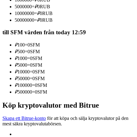
Bli en Copy Trader
5000000
=
₽
0
RUB
10000000
=
₽
0
RUB
Njut av vinstdelning och kopieringshandelsprovisioner
50000000
=
₽
0
RUB
till SFM värden från today 12:59
₽
100
=
0
SFM
₽
500
=
0
SFM
₽
1000
=
0
SFM
₽
5000
=
0
SFM
₽
10000
=
0
SFM
Information
₽
50000
=
0
SFM
₽
100000
=
0
SFM
Big data-analys inklusive handelsinformation, etc.
₽
500000
=
0
SFM
Köp kryptovalutor med Bitrue
Skapa ett Bitrue-konto
för att köpa och sälja kryptovalutor på den
mest säkra kryptovalutabörsen.