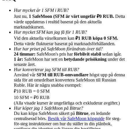
Hur mycket är 1 SFM i RUB?
Just nu,
1 SafeMoon (SFM är värt ungefär ₽0 RUB.
Detta
värde uppdateras i realtid baserat på den aktuella
marknadskursen.
Hur mycket SFM kan jag få för 1 RUB?
Hänvisning
Vid den aktuella växelkursen kan
₽1 RUB köpa 0 SFM.
Bjud in en vän för att få kontantbelöningar
Detta värde fluktuerar baserat på marknadsförhållanden.
Hur har priset på SafeMoon förändrats över tid?
BTC Welcome Rewards
24 timmar:
SafeMoon's pris har
förblivit stabil
sedan igår.
1 år:
SafeMoon har sett en
betydande prisökning
under det
senaste året.
Hur konverterar jag SFM till RUB?
Använd vår
SFM till RUB-omvandlare
högst upp på denna
sida för att omedelbart konvertera SafeMoon till Russian
Ruble. Här är några snabba exempel:
₽10 RUB = 0 SFM
10 SFM = ₽0 RUB
(Alla visade kurser är ungefärliga och exkluderar avgifter.)
Hur köper jag 1 SafeMoon på Bitrue?
Du kan köpa SafeMoon säkert på
Bitrue
, en ledande
centraliserad börs.
Besök vår SafeMoon köpguide
för steg-
BTC Welcome Rewards
för-steg instruktioner om hur du ställer in din plånbok,
verifierar din identitet och lägger din beställning.