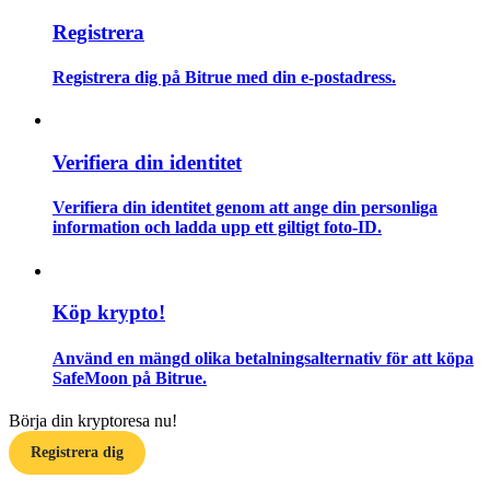
Registrera
Guide
Registrera dig på Bitrue med din e-postadress.
Futures startguide
Verifiera din identitet
Verifiera din identitet genom att ange din personliga
information och ladda upp ett giltigt foto-ID.
Handelsstrategier
Köp krypto!
Lär dig hur du håller dig lönsam
Använd en mängd olika betalningsalternativ för att köpa
SafeMoon på Bitrue.
Börja din kryptoresa nu!
Registrera dig