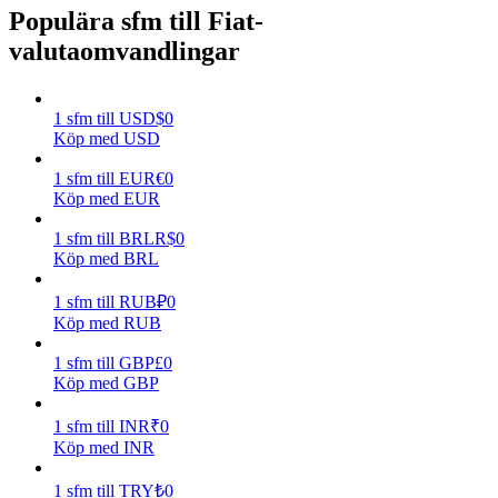
Populära sfm till Fiat-
Tjäna
valutaomvandlingar
1
sfm
till
USD
$
0
Köp med USD
1
sfm
till
EUR
€
0
Köp med EUR
1
sfm
till
BRL
R$
0
Köp med BRL
Power Piggy
1
sfm
till
RUB
₽
0
Tjäna konkurrenskraftiga belöningar dagligen
Köp med RUB
1
sfm
till
GBP
£
0
Köp med GBP
1
sfm
till
INR
₹
0
Köp med INR
1
sfm
till
TRY
₺
0