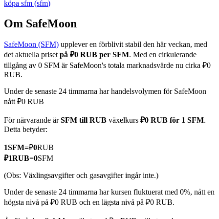
köpa
sfm
(
sfm
)
Om SafeMoon
SafeMoon (SFM)
upplever en förblivit stabil den här veckan, med
COIN-M Futures
det aktuella priset
på ₽0 RUB per SFM
. Med en cirkulerande
Futures för kryptovaluta
tillgång av 0 SFM är SafeMoon's totala marknadsvärde nu cirka ₽0
RUB.
Under de senaste 24 timmarna har handelsvolymen för SafeMoon
TradFi
nått ₽0 RUB
Derivat för aktier, valuta, ädelmetaller och råvaror
För närvarande är
SFM till RUB
växelkurs
₽0 RUB för 1 SFM
.
Detta betyder:
1
SFM
=
₽
0
RUB
₽
1
RUB
=
0
SFM
(Obs: Växlingsavgifter och gasavgifter ingår inte.)
Under de senaste 24 timmarna har kursen fluktuerat med 0%, nått en
högsta nivå på ₽0 RUB och en lägsta nivå på ₽0 RUB.
USDC Futures