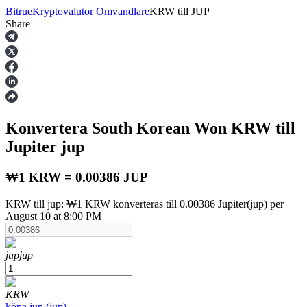
Bitrue
Kryptovalutor Omvandlare
KRW
till
JUP
Share
Terminer
Konvertera South Korean Won
KRW
till
Jupiter
jup
₩1 KRW = 0.00386 JUP
KRW till jup: ₩1 KRW konverteras till 0.00386 Jupiter(jup) per
USDT Futures
August 10 at 8:00 PM
Futures med USDT som säkerhet
jup
jup
KRW
köpa
jup
(
jup
)