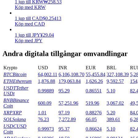
1
jup
till
KRW
₩
258.53
Köp med KRW
Utsättning
1
jup
till
CAD
$
0.25413
Hög avkastning och omedelbar tillgång
Köp med CAD
1
jup
till
JPY
¥
29.04
Köp med JPY
Andra digitala tillgångar omvandlingar
Krypto
USD
INR
EUR
BRL
RU
BTC
Bitcoin
64,002.11
6,106,108.70
55,455.84
327,108.39
5,2
ETH
Ethereum
1,876.88
179,063.84
1,626.26
9,592.57
154
Launchpool
USDT
Tether
0.99889
95.29
0.86551
5.10
82.
USDt
Flexibel insats för att tjäna populära tokens
BNB
Binance
600.09
57,251.96
519.96
3,067.02
49,
Coin
XRP
XRP
1.01
97.19
0.88276
5.20
84.
SOL
Solana
76.23
7,272.89
66.05
389.61
6,2
USDC
USD
0.99973
95.37
0.86624
5.10
82.
Coin