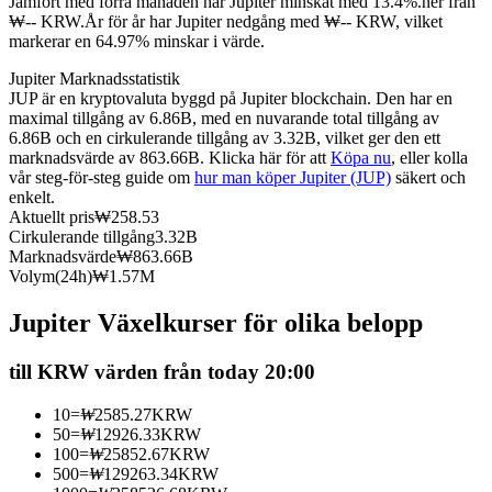
Jämfört med förra månaden har Jupiter minskat med 13.4%.ner från
₩-- KRW.
År för år har Jupiter nedgång med ₩-- KRW, vilket
Futures med USDC som säkerhet
markerar en 64.97% minskar i värde.
Jupiter Marknadsstatistik
JUP är en kryptovaluta byggd på Jupiter blockchain. Den har en
maximal tillgång av 6.86B, med en nuvarande total tillgång av
6.86B och en cirkulerande tillgång av 3.32B, vilket ger den ett
marknadsvärde av 863.66B. Klicka här för att
Köpa nu
, eller kolla
vår steg-för-steg guide om
hur man köper Jupiter (JUP)
säkert och
enkelt.
Aktuellt pris
₩
258.53
Cirkulerande tillgång
3.32B
Kopiera Trading
Marknadsvärde
₩
863.66B
Volym(24h)
₩
1.57M
Gå med de bästa handlarna
Jupiter Växelkurser för olika belopp
till KRW värden från today 20:00
10
=
₩
2585.27
KRW
50
=
₩
12926.33
KRW
100
=
₩
25852.67
KRW
500
=
₩
129263.34
KRW