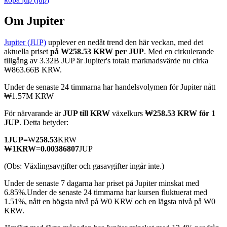
Om Jupiter
Jupiter (JUP)
upplever en nedåt trend den här veckan, med det
COIN-M Futures
aktuella priset
på ₩258.53 KRW per JUP
. Med en cirkulerande
tillgång av 3.32B JUP är Jupiter's totala marknadsvärde nu cirka
Futures för kryptovaluta
₩863.66B KRW.
Under de senaste 24 timmarna har handelsvolymen för Jupiter nått
₩1.57M KRW
TradFi
För närvarande är
JUP till KRW
växelkurs
₩258.53 KRW för 1
Derivat för aktier, valuta, ädelmetaller och råvaror
JUP
. Detta betyder:
1
JUP
=
₩
258.53
KRW
₩
1
KRW
=
0.00386807
JUP
(Obs: Växlingsavgifter och gasavgifter ingår inte.)
Under de senaste 7 dagarna har priset på Jupiter minskat med
6.85%.
Under de senaste 24 timmarna har kursen fluktuerat med
1.51%, nått en högsta nivå på ₩0 KRW och en lägsta nivå på ₩0
KRW.
USDC Futures