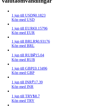
valutaomvandlingar
Tjäna
1
jup
till
USD
$
0.1823
Köp med USD
1
jup
till
EUR
€
0.15796
Köp med EUR
1
jup
till
BRL
R$
0.93176
Köp med BRL
1
jup
till
RUB
₽
15.04
Power Piggy
Köp med RUB
Tjäna konkurrenskraftiga belöningar dagligen
1
jup
till
GBP
£
0.13496
Köp med GBP
1
jup
till
INR
₹
17.39
Köp med INR
1
jup
till
TRY
₺
8.7
Köp med TRY