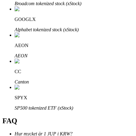
Broadcom tokenized stock (xStock)
GOOGLX
Alphabet tokenized stock (xStock)
Bitrue Partners
AEON
AEON
CC
Canton
SPYX
Bitrue Affiliates
SP500 tokenized ETF (xStock)
Upp till 65% provision!
FAQ
Hur mycket är 1 JUP i KRW?