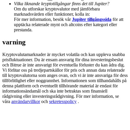
Deposit & Trade BTC to Share 25000 USDT prize pool!
Vilka liknande kryptotillgångar finns det till Jupiter?
Om du utforskar kryptovalutor med jämförbara
marknadsvärden eller funktioner, kolla in:
För mer information, besök vår
Jupiter tillgångssida
för att
upptäcka relaterade mynt och altcoins efter kategori eller
Deposit CASHCAT & Win
prestanda.
Share 500000 CASHCAT prize pool
varning
Kryptovalutamarknader är mycket volatila och kan uppleva snabba
prisfluktuationer. Du är ensam ansvarig för dina investeringsbeslut
Exclusive for BitMart Users
och Bitrue är inte ansvarigt för eventuella förluster du kan ådra dig.
Vi förlitar oss på tredjepartskällor för pris och annan data relaterade
Register & Trade to Win 500,000 USDT
till kryptovalutorna som anges ovan, och vi är inte ansvariga för dess
tillförlitlighet eller noggrannhet. Informationen som tillhandahålls på
denna plattform och eventuellt tillhörande material är endast för
informationsändamål och ska inte betraktas som finansiell
rådgivning eller investeringsrådgivning. För mer information, se
Precious Metals Trading Carnival
våra
användarvillkor
och
sekretesspolicy
.
Trade Gold & Silver · 33,333 USDT Bonus