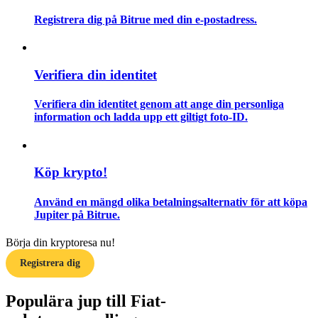
Registrera dig på Bitrue med din e-postadress.
Guide
Futures startguide
Verifiera din identitet
Verifiera din identitet genom att ange din personliga
information och ladda upp ett giltigt foto-ID.
Köp krypto!
Handelsstrategier
Använd en mängd olika betalningsalternativ för att köpa
Jupiter på Bitrue.
Lär dig hur du håller dig lönsam
Börja din kryptoresa nu!
Registrera dig
Populära jup till Fiat-