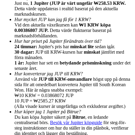
Just nu,
1 Jupiter (JUP är värt ungefär ₩258.53 KRW.
Detta värde uppdateras i realtid baserat på den aktuella
marknadskursen.
Hur mycket JUP kan jag få för 1 KRW?
Vid den aktuella växelkursen kan
₩1 KRW köpa
0.00386807 JUP.
Detta värde fluktuerar baserat på
Hänvisning
marknadsförhållanden.
Hur har priset på Jupiter förändrats över tid?
Bjud in en vän för att få kontantbelöningar
24 timmar:
Jupiter's pris har
minskat lite
sedan igår.
30 dagar:
JUP till KRW-kursen har
minskat
jämfört med
BTC Welcome Rewards
förra månaden.
1 år:
Jupiter har sett en
betydande prisminskning
under det
senaste året.
Hur konverterar jag JUP till KRW?
Använd vår
JUP till KRW-omvandlare
högst upp på denna
sida för att omedelbart konvertera Jupiter till South Korean
Won. Här är några snabba exempel:
₩10 KRW = 0.03868072 JUP
10 JUP = ₩2585.27 KRW
(Alla visade kurser är ungefärliga och exkluderar avgifter.)
Hur köper jag 1 Jupiter på Bitrue?
Du kan köpa Jupiter säkert på
Bitrue
, en ledande
centraliserad börs.
Besök vår Jupiter köpguide
för steg-för-
BTC Welcome Rewards
steg instruktioner om hur du ställer in din plånbok, verifierar
din identitet och lägger din beställning.