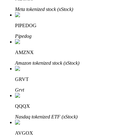
Meta tokenized stock (xStock)
PIPEDOG
Auto Invest
Pipedog
Ta långsiktig vinst och flexibla intressen
AMZNX
Amazon tokenized stock (xStock)
GRVT
Grvt
Lär dig Staking
QQQX
Lär dig mer om att tjäna passiv inkomst
Nasdaq tokenized ETF (xStock)
Bitrue
AI
AVGOX