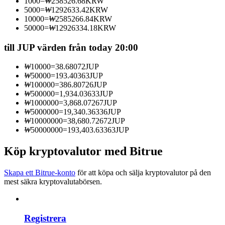
1000
=
₩
258526.68
KRW
Bli en Copy Trader
5000
=
₩
1292633.42
KRW
10000
=
₩
2585266.84
KRW
Njut av vinstdelning och kopieringshandelsprovisioner
50000
=
₩
12926334.18
KRW
till JUP värden från today 20:00
₩
10000
=
38.68072
JUP
₩
50000
=
193.40363
JUP
₩
100000
=
386.80726
JUP
₩
500000
=
1,934.03633
JUP
₩
1000000
=
3,868.07267
JUP
₩
5000000
=
19,340.36336
JUP
₩
10000000
=
38,680.72672
JUP
Information
₩
50000000
=
193,403.63363
JUP
Big data-analys inklusive handelsinformation, etc.
Köp kryptovalutor med Bitrue
Skapa ett Bitrue-konto
för att köpa och sälja kryptovalutor på den
mest säkra kryptovalutabörsen.
Registrera