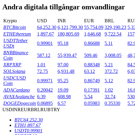
Andra digitala tillgångar omvandlingar
Utsättning
Krypto
USD
INR
EUR
BRL
RU
Hög avkastning och omedelbar tillgång
BTC
Bitcoin
64,252.30
6,121,799.30
55,754.09
329,190.23
5,3
ETH
Ethereum
1,897.67
180,805.69
1,646.68
9,722.54
157
USDT
Tether
0.99901
95.18
0.86688
5.11
82.
USDt
BNB
Binance
587.12
55,939.47
509.46
3,008.05
48,
Coin
XRP
XRP
1.01
97.00
0.88348
5.21
84.
SOL
Solana
72.75
6,931.48
63.12
372.72
6,0
USDC
USD
0.99971
95.25
0.86749
5.12
82.
Launchpool
Coin
ADA
Cardano
0.20042
19.09
0.17391
1.02
16.
Flexibel insats för att tjäna populära tokens
AVAX
Avalanche
6.39
608.98
5.54
32.74
530
DOGE
Dogecoin
0.06895
6.57
0.05983
0.35330
5.7
USD
INR
EUR
BRL
RUB
TRY
BTC
64,252.30
ETH
1,897.67
USDT
0.99901