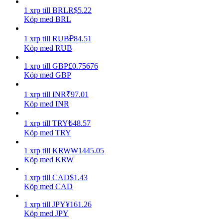
1
xrp
till
BRL
R$
5.22
Tjäna
Köp med BRL
1
xrp
till
RUB
₽
84.51
Köp med RUB
1
xrp
till
GBP
£
0.75676
Köp med GBP
1
xrp
till
INR
₹
97.01
Köp med INR
Power Piggy
1
xrp
till
TRY
₺
48.57
Köp med TRY
Tjäna konkurrenskraftiga belöningar dagligen
1
xrp
till
KRW
₩
1445.05
Köp med KRW
1
xrp
till
CAD
$
1.43
Köp med CAD
1
xrp
till
JPY
¥
161.26
Köp med JPY