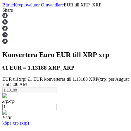
Bitrue
Kryptovalutor Omvandlare
EUR
till
XRP_XRP
Share
Terminer
Konvertera Euro
EUR
till XRP
xrp
€1 EUR = 1.13188 XRP_XRP
EUR till xrp: €1 EUR konverteras till 1.13188 XRP(xrp) per August
7 at 5:00 AM
USDT Futures
Futures med USDT som säkerhet
xrp
xrp
EUR
köpa
xrp
(
xrp
)