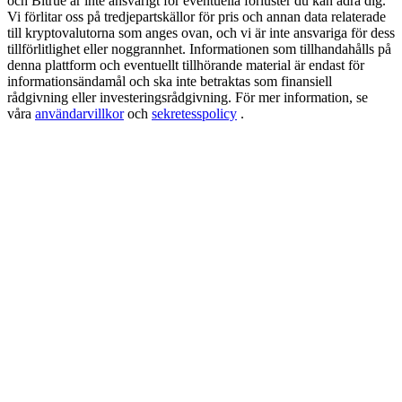
och Bitrue är inte ansvarigt för eventuella förluster du kan ådra dig.
Share 500000 CASHCAT prize pool
Vi förlitar oss på tredjepartskällor för pris och annan data relaterade
till kryptovalutorna som anges ovan, och vi är inte ansvariga för dess
tillförlitlighet eller noggrannhet. Informationen som tillhandahålls på
denna plattform och eventuellt tillhörande material är endast för
informationsändamål och ska inte betraktas som finansiell
Exclusive for BitMart Users
rådgivning eller investeringsrådgivning. För mer information, se
våra
användarvillkor
och
sekretesspolicy
.
Register & Trade to Win 500,000 USDT
Precious Metals Trading Carnival
Trade Gold & Silver · 33,333 USDT Bonus
USDT New User Exclusive 10% APR
USDT Flexible Staking | Daily Rewards