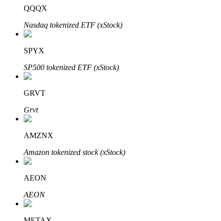
QQQX
Nasdaq tokenized ETF (xStock)
Auto Invest
SPYX
Ta långsiktig vinst och flexibla intressen
SP500 tokenized ETF (xStock)
GRVT
Grvt
AMZNX
Amazon tokenized stock (xStock)
Lär dig Staking
AEON
Lär dig mer om att tjäna passiv inkomst
AEON
Bitrue
AI
METAX