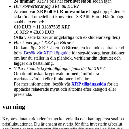
24 timmar:
XRP's pris har
förblivit stabil
sedan igår.
Hur konverterar jag XRP till EUR?
Använd vår
XRP till EUR-omvandlare
högst upp på denna
sida för att omedelbart konvertera XRP till Euro. Här är några
snabba exempel:
€10 EUR = 11.31887535 XRP
10 XRP = €8.83 EUR
Hänvisning
(Alla visade kurser är ungefärliga och exkluderar avgifter.)
Hur köper jag 1 XRP på Bitrue?
Bjud in en vän för att få kontantbelöningar
Du kan köpa XRP säkert på
Bitrue
, en ledande centraliserad
Deposit CASHCAT & Win
börs.
Besök vår XRP köpguide
för steg-för-steg instruktioner
om hur du ställer in din plånbok, verifierar din identitet och
lägger din beställning.
Vilka liknande kryptotillgångar finns det till XRP?
Om du utforskar kryptovalutor med jämförbara
marknadsvärden eller funktioner, kolla in:
För mer information, besök vår
XRP tillgångssida
för att
upptäcka relaterade mynt och altcoins efter kategori eller
prestanda.
varning
Kryptovalutamarknader är mycket volatila och kan uppleva snabba
Deposit CASHCAT & Win
prisfluktuationer. Du är ensam ansvarig för dina investeringsbeslut