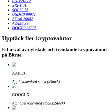
BNB
587.12
XRP
1.01
SOL
72.75
USDC
0.99971
BTR-låsningar
ADA
0.20042
AVAX
6.39
Exklusiva investeringar för BTR-innehavare
DOGE
0.06895
Upptäck fler kryptovalutor
Ett urval av nylistade och trendande kryptovalutor
på
Bitrue
.
AAPLX
Lån
Apple tokenized stock (xStock)
Kryptostödd lånetjänst
GOOGLX
Alphabet tokenized stock (xStock)