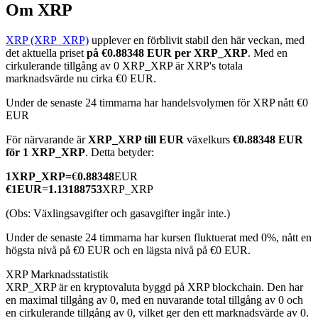
Om XRP
XRP (XRP_XRP)
upplever en förblivit stabil den här veckan, med
det aktuella priset
på €0.88348 EUR per XRP_XRP
. Med en
COIN-M Futures
cirkulerande tillgång av 0 XRP_XRP är XRP's totala
marknadsvärde nu cirka €0 EUR.
Futures för kryptovaluta
Under de senaste 24 timmarna har handelsvolymen för XRP nått €0
EUR
För närvarande är
XRP_XRP till EUR
växelkurs
€0.88348 EUR
TradFi
för 1 XRP_XRP
. Detta betyder:
Derivat för aktier, valuta, ädelmetaller och råvaror
1
XRP_XRP
=
€
0.88348
EUR
€
1
EUR
=
1.13188753
XRP_XRP
(Obs: Växlingsavgifter och gasavgifter ingår inte.)
Under de senaste 24 timmarna har kursen fluktuerat med 0%, nått en
högsta nivå på €0 EUR och en lägsta nivå på €0 EUR.
XRP Marknadsstatistik
XRP_XRP är en kryptovaluta byggd på XRP blockchain. Den har
en maximal tillgång av 0, med en nuvarande total tillgång av 0 och
USDC Futures
en cirkulerande tillgång av 0, vilket ger den ett marknadsvärde av 0.