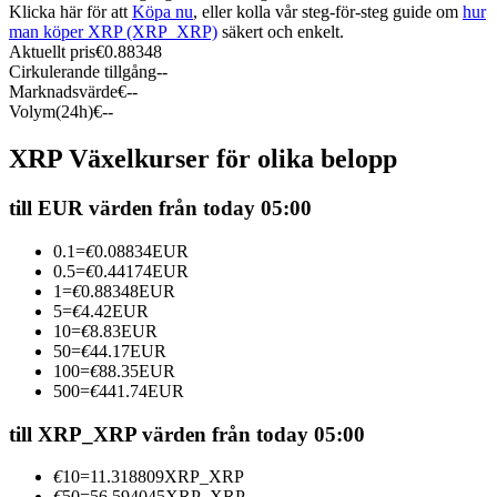
Klicka här för att
Köpa nu
, eller kolla vår steg-för-steg guide om
hur
Futures med USDC som säkerhet
man köper XRP (XRP_XRP)
säkert och enkelt.
Aktuellt pris
€
0.88348
Cirkulerande tillgång
--
Marknadsvärde
€
--
Volym(24h)
€
--
XRP Växelkurser för olika belopp
till EUR värden från today 05:00
Kopiera Trading
0.1
=
€
0.08834
EUR
0.5
=
€
0.44174
EUR
Gå med de bästa handlarna
1
=
€
0.88348
EUR
5
=
€
4.42
EUR
10
=
€
8.83
EUR
50
=
€
44.17
EUR
100
=
€
88.35
EUR
500
=
€
441.74
EUR
till XRP_XRP värden från today 05:00
€
10
=
11.318809
XRP_XRP
€
50
=
56.594045
XRP_XRP