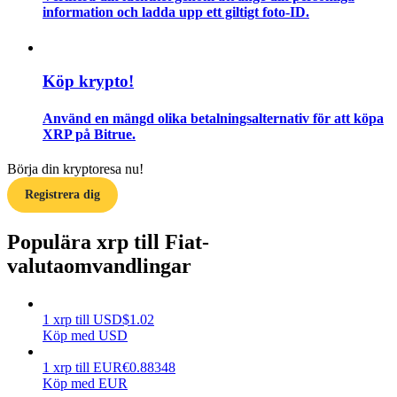
information och ladda upp ett giltigt foto-ID.
Guide
Futures startguide
Köp krypto!
Använd en mängd olika betalningsalternativ för att köpa
XRP på Bitrue.
Börja din kryptoresa nu!
Registrera dig
Populära xrp till Fiat-
Handelsstrategier
valutaomvandlingar
Lär dig hur du håller dig lönsam
1
xrp
till
USD
$
1.02
Köp med USD
1
xrp
till
EUR
€
0.88348
Köp med EUR