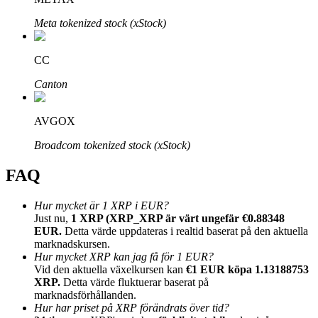
Meta tokenized stock (xStock)
CC
Canton
Bitrue Partners
AVGOX
Broadcom tokenized stock (xStock)
FAQ
Hur mycket är 1 XRP i EUR?
Just nu,
1 XRP (XRP_XRP är värt ungefär €0.88348
Bitrue Affiliates
EUR.
Detta värde uppdateras i realtid baserat på den aktuella
marknadskursen.
Upp till 65% provision!
Hur mycket XRP kan jag få för 1 EUR?
Vid den aktuella växelkursen kan
€1 EUR köpa 1.13188753
XRP.
Detta värde fluktuerar baserat på
marknadsförhållanden.
Hur har priset på XRP förändrats över tid?