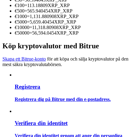
Bli en Copy Trader
€
100
=
113.18809
XRP_XRP
€
500
=
565.940454
XRP_XRP
Njut av vinstdelning och kopieringshandelsprovisioner
€
1000
=
1,131.880908
XRP_XRP
€
5000
=
5,659.40454
XRP_XRP
€
10000
=
11,318.80908
XRP_XRP
€
50000
=
56,594.0454
XRP_XRP
Köp kryptovalutor med Bitrue
Skapa ett Bitrue-konto
för att köpa och sälja kryptovalutor på den
mest säkra kryptovalutabörsen.
Information
Registrera
Big data-analys inklusive handelsinformation, etc.
Registrera dig på Bitrue med din e-postadress.
Verifiera din identitet
Verifiera din identitet genom att ange din personliga