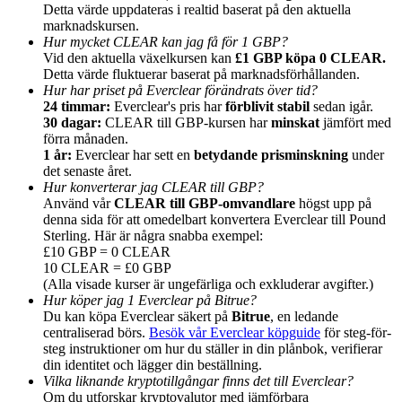
Detta värde uppdateras i realtid baserat på den aktuella
marknadskursen.
Hur mycket CLEAR kan jag få för 1 GBP?
Vid den aktuella växelkursen kan
£1 GBP köpa 0 CLEAR.
Detta värde fluktuerar baserat på marknadsförhållanden.
Hur har priset på Everclear förändrats över tid?
Hänvisning
24 timmar:
Everclear's pris har
förblivit stabil
sedan igår.
30 dagar:
CLEAR till GBP-kursen har
minskat
jämfört med
Bjud in en vän för att få kontantbelöningar
förra månaden.
1 år:
Everclear har sett en
betydande prisminskning
under
BTC Welcome Rewards
det senaste året.
Hur konverterar jag CLEAR till GBP?
Använd vår
CLEAR till GBP-omvandlare
högst upp på
denna sida för att omedelbart konvertera Everclear till Pound
Sterling. Här är några snabba exempel:
£10 GBP = 0 CLEAR
10 CLEAR = £0 GBP
(Alla visade kurser är ungefärliga och exkluderar avgifter.)
Hur köper jag 1 Everclear på Bitrue?
Du kan köpa Everclear säkert på
Bitrue
, en ledande
centraliserad börs.
Besök vår Everclear köpguide
för steg-för-
steg instruktioner om hur du ställer in din plånbok, verifierar
din identitet och lägger din beställning.
BTC Welcome Rewards
Vilka liknande kryptotillgångar finns det till Everclear?
Om du utforskar kryptovalutor med jämförbara