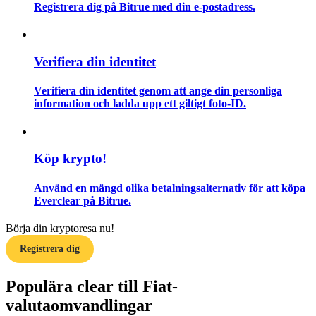
Registrera dig på Bitrue med din e-postadress.
Guide
Futures startguide
Verifiera din identitet
Verifiera din identitet genom att ange din personliga
information och ladda upp ett giltigt foto-ID.
Köp krypto!
Använd en mängd olika betalningsalternativ för att köpa
Handelsstrategier
Everclear på Bitrue.
Lär dig hur du håller dig lönsam
Börja din kryptoresa nu!
Registrera dig
Populära clear till Fiat-
valutaomvandlingar