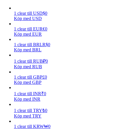
Tjäna
1
clear
till
USD
$
0
Köp med USD
1
clear
till
EUR
€
0
Köp med EUR
1
clear
till
BRL
R$
0
Köp med BRL
1
clear
till
RUB
₽
0
Köp med RUB
Power Piggy
1
clear
till
GBP
£
0
Tjäna konkurrenskraftiga belöningar dagligen
Köp med GBP
1
clear
till
INR
₹
0
Köp med INR
1
clear
till
TRY
₺
0
Köp med TRY
1
clear
till
KRW
₩
0