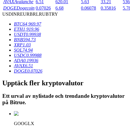
AVAX
Avalanche
6.51
620.01
5.63
33.21
536
DOGE
Dogecoin
0.07026
6.68
0.06078
0.35816
5.7
USD
INR
EUR
BRL
RUB
TRY
BTR-låsningar
BTC
64,969.97
Exklusiva investeringar för BTR-innehavare
ETH
1,919.96
USDT
0.99938
BNB
594.73
XRP
1.03
SOL
74.94
USDC
0.99988
ADA
0.19936
AVAX
6.51
DOGE
0.07026
Upptäck fler kryptovalutor
Lån
Ett urval av nylistade och trendande kryptovalutor
Kryptostödd lånetjänst
på
Bitrue
.
GOOGLX