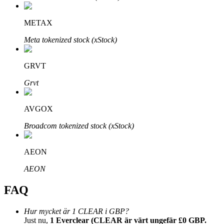
METAX
Meta tokenized stock (xStock)
Bitrue Partners
GRVT
Grvt
AVGOX
Broadcom tokenized stock (xStock)
AEON
Bitrue Affiliates
AEON
Upp till 65% provision!
FAQ
Hur mycket är 1 CLEAR i GBP?
Just nu,
1 Everclear (CLEAR är värt ungefär £0 GBP.