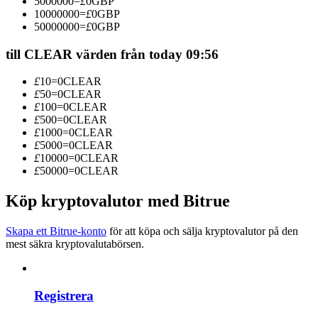
5000000
=
£
0
GBP
Bli en Copy Trader
10000000
=
£
0
GBP
50000000
=
£
0
GBP
Njut av vinstdelning och kopieringshandelsprovisioner
till CLEAR värden från today 09:56
£
10
=
0
CLEAR
£
50
=
0
CLEAR
£
100
=
0
CLEAR
£
500
=
0
CLEAR
£
1000
=
0
CLEAR
£
5000
=
0
CLEAR
£
10000
=
0
CLEAR
£
50000
=
0
CLEAR
Information
Köp kryptovalutor med Bitrue
Big data-analys inklusive handelsinformation, etc.
Skapa ett Bitrue-konto
för att köpa och sälja kryptovalutor på den
mest säkra kryptovalutabörsen.
Registrera