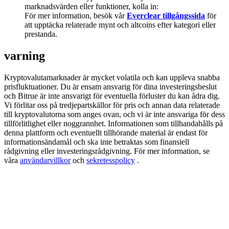
Deposit & Trade BTC to Share 25000 USDT prize pool!
marknadsvärden eller funktioner, kolla in:
För mer information, besök vår
Everclear tillgångssida
för
att upptäcka relaterade mynt och altcoins efter kategori eller
prestanda.
Deposit CASHCAT & Win
varning
Share 500000 CASHCAT prize pool
Kryptovalutamarknader är mycket volatila och kan uppleva snabba
prisfluktuationer. Du är ensam ansvarig för dina investeringsbeslut
och Bitrue är inte ansvarigt för eventuella förluster du kan ådra dig.
Vi förlitar oss på tredjepartskällor för pris och annan data relaterade
Exclusive for BitMart Users
till kryptovalutorna som anges ovan, och vi är inte ansvariga för dess
tillförlitlighet eller noggrannhet. Informationen som tillhandahålls på
Register & Trade to Win 500,000 USDT
denna plattform och eventuellt tillhörande material är endast för
informationsändamål och ska inte betraktas som finansiell
rådgivning eller investeringsrådgivning. För mer information, se
våra
användarvillkor
och
sekretesspolicy
.
Precious Metals Trading Carnival
Trade Gold & Silver · 33,333 USDT Bonus