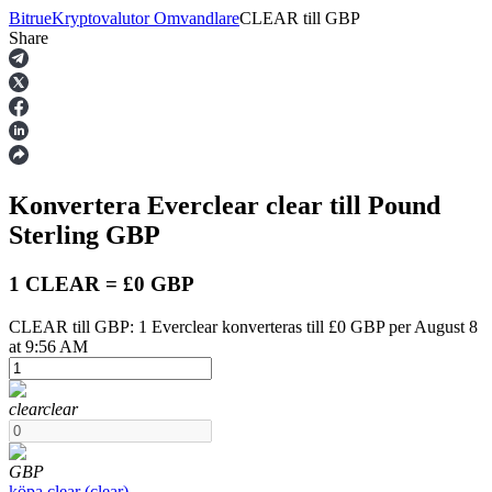
Bitrue
Kryptovalutor Omvandlare
CLEAR
till
GBP
Share
Terminer
Konvertera Everclear
clear
till Pound
Sterling
GBP
1 CLEAR = £0 GBP
CLEAR till GBP: 1 Everclear konverteras till £0 GBP per August 8
USDT Futures
at 9:56 AM
Futures med USDT som säkerhet
clear
clear
GBP
köpa
clear
(
clear
)