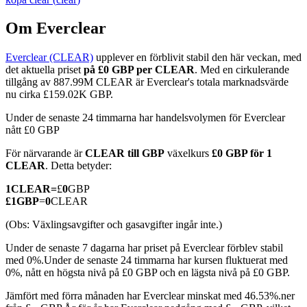
Om Everclear
Everclear (CLEAR)
upplever en förblivit stabil den här veckan, med
COIN-M Futures
det aktuella priset
på £0 GBP per CLEAR
. Med en cirkulerande
tillgång av 887.99M CLEAR är Everclear's totala marknadsvärde
Futures för kryptovaluta
nu cirka £159.02K GBP.
Under de senaste 24 timmarna har handelsvolymen för Everclear
nått £0 GBP
TradFi
För närvarande är
CLEAR till GBP
växelkurs
£0 GBP för 1
Derivat för aktier, valuta, ädelmetaller och råvaror
CLEAR
. Detta betyder:
1
CLEAR
=
£
0
GBP
£
1
GBP
=
0
CLEAR
(Obs: Växlingsavgifter och gasavgifter ingår inte.)
Under de senaste 7 dagarna har priset på Everclear förblev stabil
med 0%.
Under de senaste 24 timmarna har kursen fluktuerat med
0%, nått en högsta nivå på £0 GBP och en lägsta nivå på £0 GBP.
Jämfört med förra månaden har Everclear minskat med 46.53%.ner
USDC Futures