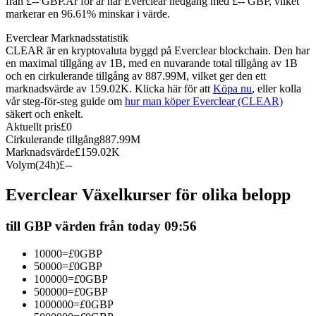
från £-- GBP.
År för år har Everclear nedgång med £-- GBP, vilket
markerar en 96.61% minskar i värde.
Futures med USDC som säkerhet
Everclear Marknadsstatistik
CLEAR är en kryptovaluta byggd på Everclear blockchain. Den har
en maximal tillgång av 1B, med en nuvarande total tillgång av 1B
och en cirkulerande tillgång av 887.99M, vilket ger den ett
marknadsvärde av 159.02K. Klicka här för att
Köpa nu
, eller kolla
vår steg-för-steg guide om
hur man köper Everclear (CLEAR)
säkert och enkelt.
Aktuellt pris
£
0
Cirkulerande tillgång
887.99M
Marknadsvärde
£
159.02K
Kopiera Trading
Volym(24h)
£
--
Gå med de bästa handlarna
Everclear Växelkurser för olika belopp
till GBP värden från today 09:56
10000
=
£
0
GBP
50000
=
£
0
GBP
100000
=
£
0
GBP
500000
=
£
0
GBP
1000000
=
£
0
GBP