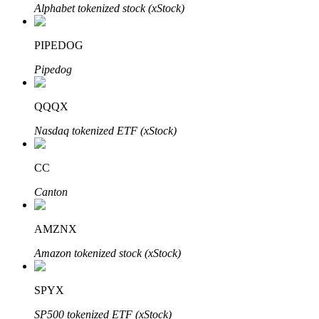
Alphabet tokenized stock (xStock)
PIPEDOG
Auto Invest
Pipedog
Ta långsiktig vinst och flexibla intressen
QQQX
Nasdaq tokenized ETF (xStock)
CC
Canton
AMZNX
Lär dig Staking
Amazon tokenized stock (xStock)
Lär dig mer om att tjäna passiv inkomst
Bitrue
AI
SPYX
SP500 tokenized ETF (xStock)