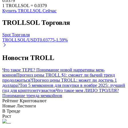
0.0379
1
TROLLSOL
=
0.0379
Узнайте о пассивном доходе
Купить TROLLSOL Сейчас
Bitrue
AI
TROLLSOL
Торговля
Spot Торговля
TROLLSOL/USDT
0.03775
-1.59
%
Новости TROLL
Bitrue Партнеры
Что такое TEPE? Понимание новой нарративы мем-
коинов
Прогноз цены TROLL $1: сможет ли бычий тренд
продолжиться?
Прогноз цены TROLL: может ли достичь 1
доллара?
Топ 5 мемкоинов для покупки в ноябре 2025: лучший
гид для криптоэнтузиастов
Что такое мем ЛИЦО ТРОЛЛЯ?
Понимание тренда мемкойнов
Рейтинг Криптовалют
Новые Листинги
В Тренде
Рост
Партнеры Bitrue