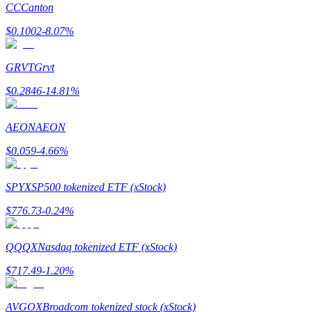
CC
Canton
До 65% комиссии!
$
0.1002
-8.07
%
GRVT
Grvt
$
0.2846
-14.81
%
AEON
AEON
$
0.059
-4.66
%
Реферал
Пригласите друга, чтобы получить денежные
SPYX
SP500 tokenized ETF (xStock)
вознаграждения
$
776.73
-0.24
%
Deposit CASHCAT & Win
QQQX
Nasdaq tokenized ETF (xStock)
$
717.49
-1.20
%
AVGOX
Broadcom tokenized stock (xStock)