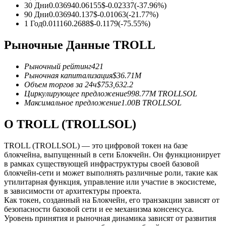
30 Дни
0.03694
0.06155
$
-0.02337
(
-37.96
%)
90 Дни
0.03694
0.137
$
-0.01063
(
-21.77
%)
USDC фьючерсы
1 Год
0.01116
0.2688
$
-0.1179
(
-75.55
%)
Фьючерсы с использованием USDC в качестве
Рыночные Данные TROLL
обеспечения
Рыночный рейтинг
421
Рыночная капитализация
$
36.71M
Объем торгов за 24ч
$
753,632.2
Циркулирующее предложение
998.77M
TROLLSOL
Максимальное предложение
1.00B
TROLLSOL
О TROLL (TROLLSOL)
TROLL (TROLLSOL) — это цифровой токен на базе
Копирование торговли
блокчейна, выпущенный в сети Блокчейн. Он функционирует
в рамках существующей инфраструктуры своей базовой
Присоединяйтесь к лучшим трейдерам
блокчейн-сети и может выполнять различные роли, такие как
утилитарная функция, управление или участие в экосистеме,
в зависимости от архитектуры проекта.
Как токен, созданный на Блокчейн, его транзакции зависят от
безопасности базовой сети и ее механизма консенсуса.
Уровень принятия и рыночная динамика зависят от развития