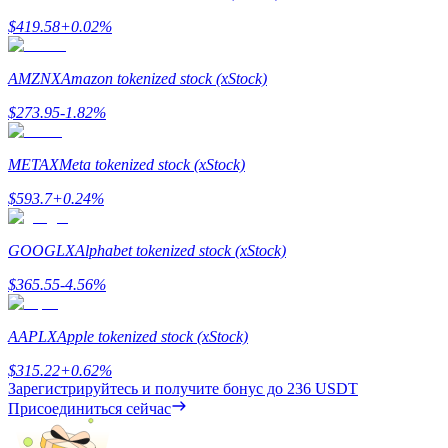
$
419.58
+
0.02
%
AMZNX
Amazon tokenized stock (xStock)
Deposit CASHCAT & Win
$
273.95
-1.82
%
Share 500000 CASHCAT prize pool
METAX
Meta tokenized stock (xStock)
$
593.7
+
0.24
%
Exclusive for BitMart Users
GOOGLX
Alphabet tokenized stock (xStock)
Register & Trade to Win 500,000 USDT
$
365.55
-4.56
%
AAPLX
Apple tokenized stock (xStock)
Precious Metals Trading Carnival
$
315.22
+
0.62
%
Trade Gold & Silver · 33,333 USDT Bonus
Зарегистрируйтесь и получите бонус до
236 USDT
Присоединиться сейчас