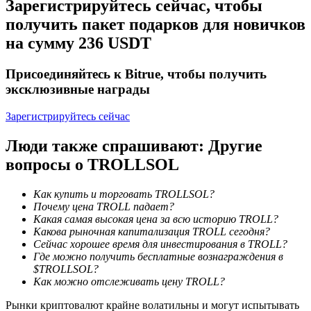
Зарегистрируйтесь сейчас, чтобы
получить пакет подарков для новичков
на сумму 236 USDT
Присоединяйтесь к Bitrue, чтобы получить
эксклюзивные награды
Зарегистрируйтесь сейчас
Блокировки BTR
Люди также спрашивают: Другие
Эксклюзивные инвестиции для владельцев BTR
вопросы о TROLLSOL
Как купить и торговать TROLLSOL?
Почему цена TROLL падает?
Какая самая высокая цена за всю историю TROLL?
Какова рыночная капитализация TROLL сегодня?
Сейчас хорошее время для инвестирования в TROLL?
Где можно получить бесплатные вознаграждения в
$TROLLSOL?
Как можно отслеживать цену TROLL?
Кредиты
Рынки криптовалют крайне волатильны и могут испытывать
Сервис заимствований, обеспеченных криптовалютой