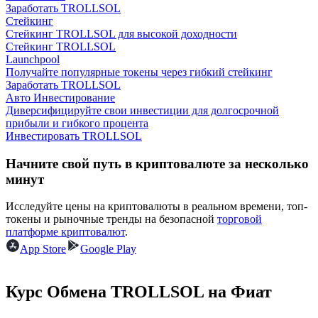
Заработать TROLLSOL
Стейкинг
Стейкинг TROLLSOL для высокой доходности
Стейкинг TROLLSOL
Launchpool
Получайте популярные токены через гибкий стейкинг
Заработать TROLLSOL
Авто Инвестирование
Заработок
Диверсифицируйте свои инвестиции для долгосрочной
прибыли и гибкого процента
Инвестировать TROLLSOL
Начните свой путь в криптовалюте за несколько
минут
Исследуйте цены на криптовалюты в реальном времени, топ-
токены и рыночные тренды на безопасной
торговой
платформе криптовалют
.
App Store
Google Play
Силовая свинья
Получайте конкурентные награды ежедневно
Курс Обмена TROLLSOL на Фиат