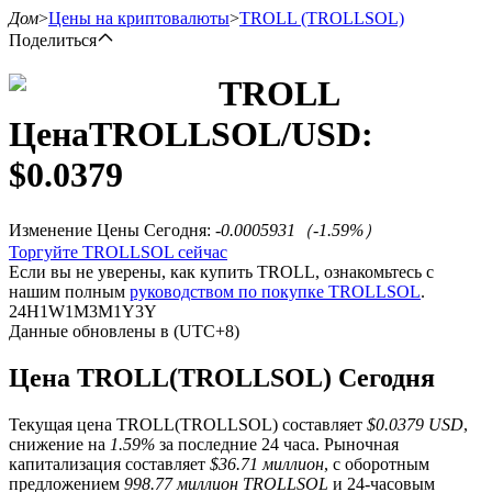
Дом
>
Цены на криптовалюты
>
TROLL
(TROLLSOL)
Поделиться
TROLL
Цена
TROLLSOL
/USD:
Фьючерсы
$
0.0379
Изменение Цены Сегодня
:
-0.0005931
（
-1.59
%）
Торгуйте TROLLSOL сейчас
Если вы не уверены, как купить TROLL, ознакомьтесь с
нашим полным
руководством по покупке TROLLSOL
.
24H
1W
1M
3M
1Y
3Y
Данные обновлены в (UTC+8)
USDT-фьючерсы
Цена TROLL(TROLLSOL) Сегодня
Фьючерсы с использованием USDT в качестве
обеспечения
Текущая цена TROLL(TROLLSOL) составляет
$0.0379 USD
,
снижение на
1.59%
за последние 24 часа. Рыночная
капитализация составляет
$36.71 миллион
, с оборотным
предложением
998.77 миллион TROLLSOL
и 24-часовым