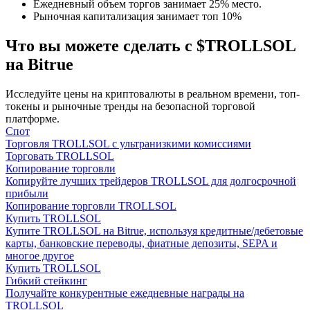
Ежедневный объем торгов занимает 25% место.
Рыночная капитализация занимает топ 10%
Что вы можете сделать с $TROLLSOL
на Bitrue
Исследуйте цены на криптовалюты в реальном времени, топ-
Гид
токены и рыночные тренды на безопасной торговой
платформе.
Руководство для начинающих по фьючерсам
Спот
Торговля TROLLSOL с ультранизкими комиссиями
Торговать TROLLSOL
Копирование торговли
Копируйте лучших трейдеров TROLLSOL для долгосрочной
прибыли
Копирование торговли TROLLSOL
Купить TROLLSOL
Купите TROLLSOL на Bitrue, используя кредитные/дебетовые
карты, банковские переводы, фиатные депозиты, SEPA и
многое другое
Купить TROLLSOL
Торговые стратегии
Гибкий стейкинг
Получайте конкурентные ежедневные награды на
Узнайте, как оставаться прибыльным
TROLLSOL