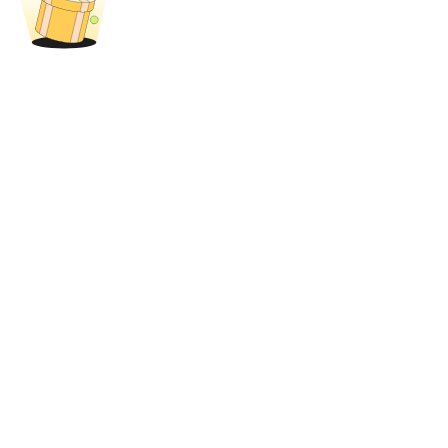
USDT New User Exclusive 10% APR
USDT Flexible Staking | Daily Rewards
New Listing Futures Fest
Trade New Futures, Win 200,000 USDT
Crypto World Cup 2026: Grand Finale
77,777+3k Rewards