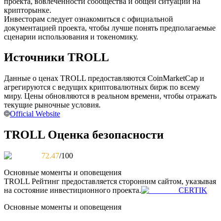
проекта, вовлеченности сообщества и общей ситуации на
крипторынке.
Инвесторам следует ознакомиться с официальной
документацией проекта, чтобы лучше понять предполагаемые
сценарии использования и токеномику.
Станьте копи-трейдером
Источники TROLL
Наслаждайтесь распределением прибыли и комиссиями
за копи-трейдинг
Данные о ценах TROLL предоставляются CoinMarketCap и
агрегируются с ведущих криптовалютных бирж по всему
миру. Цены обновляются в реальном времени, чтобы отражать
текущие рыночные условия.
Official Website
TROLL Оценка безопасности
72.47
/100
Информация
Основные моменты и оповещения
TROLL
Рейтинг предоставляется сторонним сайтом, указывая
Анализ больших данных, включая торговую информацию
на состояние инвестиционного проекта.
CERTIK
и т. д.
Основные моменты и оповещения