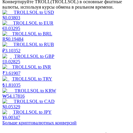
Конвертируйте TROLL(TROLLSOL) в основные фиатные
валюты, используя курсы обмена в реальном времени.
TROLLSOL
to
USD
$
0.03803
TROLLSOL
to
EUR
€
0.03295
TROLLSOL
to
BRL
R$
0.19484
Стейкинг
TROLLSOL
to
RUB
₽
3.10352
Высокая прибыль и мгновенный доступ
TROLLSOL
to
GBP
£
0.02825
TROLLSOL
to
INR
₹
3.61907
TROLLSOL
to
TRY
₺
1.81035
TROLLSOL
to
KRW
₩
54.17816
TROLLSOL
to
CAD
$
0.05329
TROLLSOL
to
JPY
Launchpool
¥
6.00347
Больше криптовалютных конверсий
Гибкая ставка для заработка популярных токенов