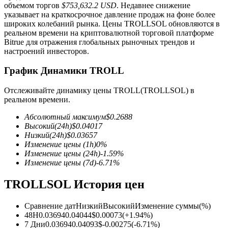
объемом торгов
$753,632.2 USD
. Недавнее снижение
указывает на краткосрочное давление продаж на фоне более
широких колебаний рынка. Цены TROLLSOL обновляются в
реальном времени на криптовалютной торговой платформе
Bitrue для отражения глобальных рыночных трендов и
настроений инвесторов.
Фьючерсы на COIN-M
График Динамики TROLL
Криптовалютные фьючерсы
Отслеживайте динамику цены TROLL(TROLLSOL) в
реальном времени.
Абсолютный максимум
$
0.2688
TradFi
Высокий
(24h)
$
0.04017
Низкий
(24h)
$
0.03657
Деривативы на акции, форекс, драгоценные металлы и
Изменение цены
(1h)
0
%
сырьевые товары
Изменение цены
(24h)
-1.59
%
Изменение цены
(7d)
-6.71
%
TROLLSOL История цен
Сравнение дат
Низкий
Высокий
Изменение суммы
(%)
48H
0.03694
0.04044
$
0.00073
(
+
1.94
%)
7 Дни
0.03694
0.04093
$
-0.00275
(
-6.71
%)