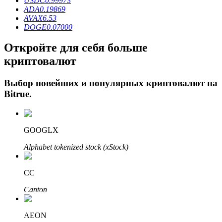
USDC
0.99973
ADA
0.19869
AVAX
6.53
DOGE
0.07000
Откройте для себя больше
криптовалют
Выбор новейших и популярных криптовалют на
Bitrue
.
Авто Инвест
Получите долгосрочную прибыль и гибкие проценты
GOOGLX
Alphabet tokenized stock (xStock)
CC
Canton
AEON
Изучите стейкинг