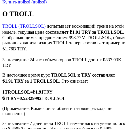
Купить
trollsol
(
trollsol
)
О TROLL
TROLL (TROLLSOL)
испытывает восходящий тренд на этой
неделе, текущая цена
составляет ₺1.91 TRY за TROLLSOL
.
Фьючерсы на COIN-M
С обращающимся предложением 998.77M TROLLSOL, общая
рыночная капитализация TROLL теперь составляет примерно
Криптовалютные фьючерсы
₺1.76B TRY.
За последние 24 часа объем торгов TROLL достиг ₺837.93K
TRY
TradFi
В настоящее время курс
TROLLSOL к TRY
составляет
Деривативы на акции, форекс, драгоценные металлы и
₺1.91 TRY за 1 TROLLSOL
. Это означает:
сырьевые товары
1
TROLLSOL
=
₺
1.91
TRY
₺
1
TRY
=
0.52329992
TROLLSOL
(Примечание: Комиссии за обмен и газовые расходы не
включены.)
За последние 7 дней цена TROLL изменилась на увеличилось
на 8.45%.
За последние 24 часа курс колебался на 0.59%,