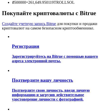
₺
500000
=
261,649.950119
TROLLSOL
Покупайте криптовалюты с Bitrue
Создайте учетную запись Bitrue
для покупки и продажи
криптовалют на самом безопасном криптообменнике.
Гид
Регистрация
Руководство для начинающих по фьючерсам
Зарегистрируйтесь на Bitrue с помощью вашего
адреса электронной почты.
Подтвердите вашу личность
Подтвердите свою личность, введя личную
информацию и загрузив действительное
Торговые стратегии
удостоверение личности с фотографией.
Узнайте, как оставаться прибыльным