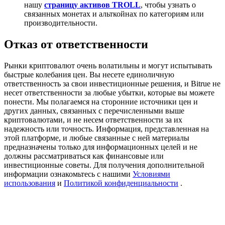
нашу
страницу активов TROLL
, чтобы узнать о
Precious Metals Trading Carnival
связанных монетах и альткойнах по категориям или
производительности.
Trade Gold & Silver · 33,333 USDT Bonus
Отказ от ответственности
Рынки криптовалют очень волатильны и могут испытывать
USDT New User Exclusive 10% APR
быстрые колебания цен. Вы несете единоличную
USDT Flexible Staking | Daily Rewards
ответственность за свои инвестиционные решения, и Bitrue не
несет ответственности за любые убытки, которые вы можете
понести. Мы полагаемся на сторонние источники цен и
других данных, связанных с перечисленными выше
криптовалютами, и не несем ответственности за их
BTC New User Exclusive: 6.5% APR
надежность или точность. Информация, представленная на
этой платформе, и любые связанные с ней материалы
BTC Flexible Staking | Daily Rewards
предназначены только для информационных целей и не
должны рассматриваться как финансовые или
инвестиционные советы. Для получения дополнительной
информации ознакомьтесь с нашими
Условиями
использования
и
Политикой конфиденциальности
.