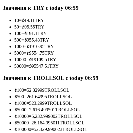
Значения к TRY с today 06:59
10
=
₺
19.11
TRY
Станьте копи-трейдером
50
=
₺
95.55
TRY
100
=
₺
191.1
TRY
Наслаждайтесь распределением прибыли и комиссиями
500
=
₺
955.48
TRY
за копи-трейдинг
1000
=
₺
1910.95
TRY
5000
=
₺
9554.75
TRY
10000
=
₺
19109.5
TRY
50000
=
₺
95547.51
TRY
Значения к TROLLSOL с today 06:59
₺
100
=
52.32999
TROLLSOL
₺
500
=
261.64995
TROLLSOL
Информация
₺
1000
=
523.2999
TROLLSOL
₺
5000
=
2,616.499501
TROLLSOL
Анализ больших данных, включая торговую информацию
₺
10000
=
5,232.999002
TROLLSOL
и т. д.
₺
50000
=
26,164.995011
TROLLSOL
₺
100000
=
52,329.990023
TROLLSOL