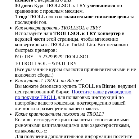
30 дней:
Курс TROLLSOL к TRY
уменьшился
по
сравнению с прошлым месяцем.
1 год:
TROLL показал
значительное снижение цены
за
последний год.
Как конвертировать TROLLSOL в TRY?
BTC Welcome Rewards
Используйте наш
TROLLSOL к TRY конвертер
в
верхней части этой страницы, чтобы мгновенно
Deposit & Trade BTC to Share 25000 USDT prize pool!
конвертировать TROLL в Turkish Lira. Вот несколько
быстрых примеров:
₺10 TRY = 5.23299929 TROLLSOL
10 TROLLSOL = ₺19.11 TRY
Deposit CASHCAT & Win
(Все указанные курсы являются приблизительными и не
включают сборы.)
Share 500000 CASHCAT prize pool
Как купить 1 TROLL на Bitrue?
Вы можете безопасно купить TROLL на
Bitrue
, ведущей
централизованной бирже.
Посетите наше руководство
по покупке TROLL
для пошаговых инструкций по
настройке вашего кошелька, подтверждению вашей
Exclusive for BitMart Users
личности и размещению вашего заказа.
Какие криптоактивы похожи на TROLL?
Register & Trade to Win 500,000 USDT
Если вы исследуете криптовалюты с сопоставимыми
рыночными капитализациями или характеристиками,
ознакомьтесь с:
Для получения дополнительной информации посетите