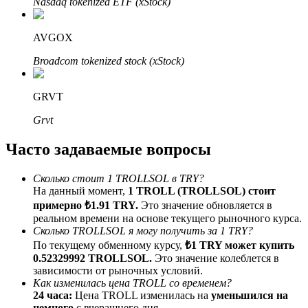
Nasdaq tokenized ETF (xStock)
До 65% комиссии!
AVGOX
Broadcom tokenized stock (xStock)
GRVT
Grvt
Часто задаваемые вопросы
Реферал
Пригласите друга, чтобы получить денежные
Сколько стоит 1 TROLLSOL в TRY?
вознаграждения
На данный момент,
1 TROLL (TROLLSOL) стоит
примерно ₺1.91 TRY.
Это значение обновляется в
BTC Welcome Rewards
реальном времени на основе текущего рыночного курса.
Сколько TROLLSOL я могу получить за 1 TRY?
По текущему обменному курсу,
₺1 TRY может купить
0.52329992 TROLLSOL.
Это значение колеблется в
зависимости от рыночных условий.
Как изменилась цена TROLL со временем?
24 часа:
Цена TROLL изменилась на
уменьшился на
немного
с вчерашнего дня.