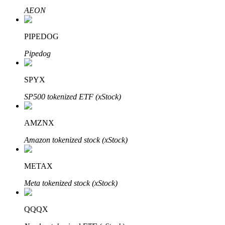
AEON
Узнайте о пассивном доходе
Bitrue
AI
PIPEDOG
Pipedog
SPYX
SP500 tokenized ETF (xStock)
Bitrue Партнеры
AMZNX
Amazon tokenized stock (xStock)
METAX
Meta tokenized stock (xStock)
QQQX
Партнеры Bitrue