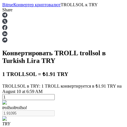
Bitrue
Конвертер криптовалют
TROLLSOL
к
TRY
Share
Фьючерсы
Конвертировать TROLL
trollsol
в
Turkish Lira
TRY
1 TROLLSOL = ₺1.91 TRY
TROLLSOL в TRY: 1 TROLL конвертируется в ₺1.91 TRY на
USDT-фьючерсы
August 10 at 6:59 AM
Фьючерсы с использованием USDT в качестве
обеспечения
trollsol
trollsol
TRY