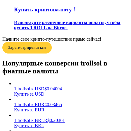
Купить криптовалюту！
Используйте различные варианты оплаты, чтобы
купить TROLL на Bitrue.
Начните свое крипто-путешествие прямо сейчас!
Заработок
Зарегистрироваться
Популярные конверсии trollsol в
фиатные валюты
1
trollsol
к
USD
$
0.04004
Купить за USD
Силовая свинья
1
trollsol
к
EUR
€
0.03465
Купить за EUR
Получайте конкурентные награды ежедневно
1
trollsol
к
BRL
R$
0.20361
Купить за BRL