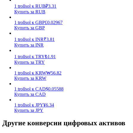
1
trollsol
к
RUB
₽
3.31
Купить за RUB
1
trollsol
к
GBP
£
0.02967
Купить за GBP
1
trollsol
к
INR
₹
3.81
Стейкинг
Купить за INR
Высокая прибыль и мгновенный доступ
1
trollsol
к
TRY
₺
1.91
Купить за TRY
1
trollsol
к
KRW
₩
56.82
Купить за KRW
1
trollsol
к
CAD
$
0.05588
Купить за CAD
1
trollsol
к
JPY
¥
6.34
Купить за JPY
Launchpool
Другие конверсии цифровых активов
Гибкая ставка для заработка популярных токенов