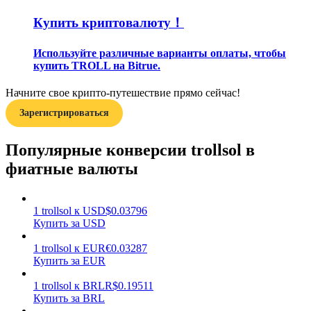
Купить криптовалюту！
Используйте различные варианты оплаты, чтобы
купить TROLL на Bitrue.
Начните свое крипто-путешествие прямо сейчас!
Заработок
Зарегистрироваться
Популярные конверсии trollsol в
фиатные валюты
1
trollsol
к
USD
$
0.03796
Купить за USD
Силовая свинья
1
trollsol
к
EUR
€
0.03287
Купить за EUR
Получайте конкурентные награды ежедневно
1
trollsol
к
BRL
R$
0.19511
Купить за BRL