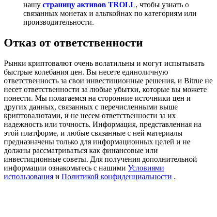
нашу
страницу активов TROLL
, чтобы узнать о
USDT New User Exclusive 10% APR
связанных монетах и альткойнах по категориям или
производительности.
USDT Flexible Staking | Daily Rewards
Отказ от ответственности
Рынки криптовалют очень волатильны и могут испытывать
New Listing Futures Fest
быстрые колебания цен. Вы несете единоличную
Trade New Futures, Win 200,000 USDT
ответственность за свои инвестиционные решения, и Bitrue не
несет ответственности за любые убытки, которые вы можете
понести. Мы полагаемся на сторонние источники цен и
других данных, связанных с перечисленными выше
криптовалютами, и не несем ответственности за их
Crypto World Cup 2026: Grand Finale
надежность или точность. Информация, представленная на
этой платформе, и любые связанные с ней материалы
77,777+3k Rewards
предназначены только для информационных целей и не
должны рассматриваться как финансовые или
инвестиционные советы. Для получения дополнительной
информации ознакомьтесь с нашими
Условиями
использования
и
Политикой конфиденциальности
.