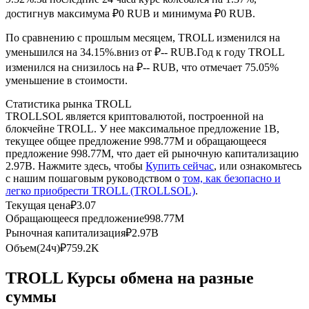
достигнув максимума ₽0 RUB и минимума ₽0 RUB.
USDC фьючерсы
По сравнению с прошлым месяцем, TROLL изменился на
Фьючерсы с использованием USDC в качестве
уменьшился на 34.15%.вниз от ₽-- RUB.
Год к году TROLL
обеспечения
изменился на снизилось на ₽-- RUB, что отмечает 75.05%
уменьшение в стоимости.
Статистика рынка TROLL
TROLLSOL является криптовалютой, построенной на
блокчейне TROLL. У нее максимальное предложение 1B,
текущее общее предложение 998.77M и обращающееся
предложение 998.77M, что дает ей рыночную капитализацию
2.97B. Нажмите здесь, чтобы
Купить сейчас
, или ознакомьтесь
с нашим пошаговым руководством о
том, как безопасно и
легко приобрести TROLL (TROLLSOL)
.
Копирование торговли
Текущая цена
₽
3.07
Обращающееся предложение
998.77M
Присоединяйтесь к лучшим трейдерам
Рыночная капитализация
₽
2.97B
Объем(24ч)
₽
759.2K
TROLL Курсы обмена на разные
суммы