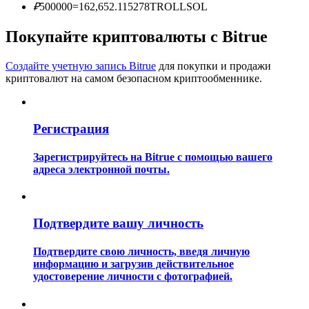
₽
500000
=
162,652.115278
TROLLSOL
Покупайте криптовалюты с Bitrue
Создайте учетную запись Bitrue
для покупки и продажи
криптовалют на самом безопасном криптообменнике.
Гид
Регистрация
Руководство для начинающих по фьючерсам
Зарегистрируйтесь на Bitrue с помощью вашего
адреса электронной почты.
Подтвердите вашу личность
Подтвердите свою личность, введя личную
информацию и загрузив действительное
Торговые стратегии
удостоверение личности с фотографией.
Узнайте, как оставаться прибыльным