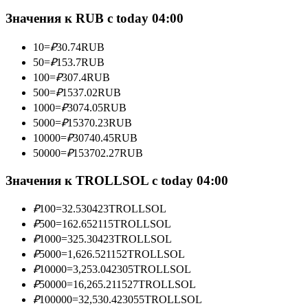
Значения к RUB с today 04:00
10
=
₽
30.74
RUB
Станьте копи-трейдером
50
=
₽
153.7
RUB
100
=
₽
307.4
RUB
Наслаждайтесь распределением прибыли и комиссиями
500
=
₽
1537.02
RUB
за копи-трейдинг
1000
=
₽
3074.05
RUB
5000
=
₽
15370.23
RUB
10000
=
₽
30740.45
RUB
50000
=
₽
153702.27
RUB
Значения к TROLLSOL с today 04:00
₽
100
=
32.530423
TROLLSOL
₽
500
=
162.652115
TROLLSOL
Информация
₽
1000
=
325.30423
TROLLSOL
₽
5000
=
1,626.521152
TROLLSOL
Анализ больших данных, включая торговую информацию
₽
10000
=
3,253.042305
TROLLSOL
и т. д.
₽
50000
=
16,265.211527
TROLLSOL
₽
100000
=
32,530.423055
TROLLSOL