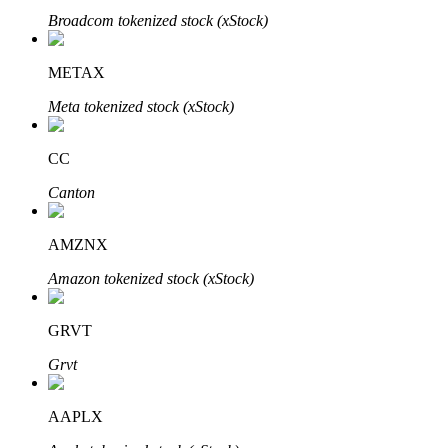
Broadcom tokenized stock (xStock)
Узнайте о пассивном доходе
Bitrue
AI
METAX
Meta tokenized stock (xStock)
CC
Canton
Bitrue Партнеры
AMZNX
Amazon tokenized stock (xStock)
GRVT
Grvt
AAPLX
Партнеры Bitrue