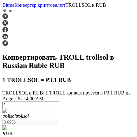
Bitrue
Конвертер криптовалют
TROLLSOL
к
RUB
Share
Фьючерсы
Конвертировать TROLL
trollsol
в
Russian Ruble
RUB
1 TROLLSOL = ₽3.1 RUB
TROLLSOL в RUB: 1 TROLL конвертируется в ₽3.1 RUB на
USDT-фьючерсы
August 6 at 4:00 AM
Фьючерсы с использованием USDT в качестве
обеспечения
trollsol
trollsol
RUB