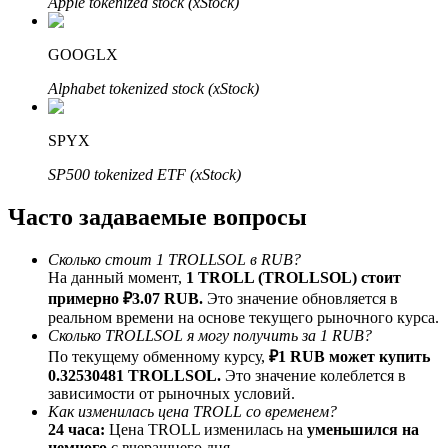
Apple tokenized stock (xStock)
До 65% комиссии!
GOOGLX
Alphabet tokenized stock (xStock)
SPYX
SP500 tokenized ETF (xStock)
Часто задаваемые вопросы
Реферал
Пригласите друга, чтобы получить денежные
Сколько стоит 1 TROLLSOL в RUB?
вознаграждения
На данный момент,
1 TROLL (TROLLSOL) стоит
примерно ₽3.07 RUB.
Это значение обновляется в
Deposit CASHCAT & Win
реальном времени на основе текущего рыночного курса.
Сколько TROLLSOL я могу получить за 1 RUB?
По текущему обменному курсу,
₽1 RUB может купить
0.32530481 TROLLSOL.
Это значение колеблется в
зависимости от рыночных условий.
Как изменилась цена TROLL со временем?
24 часа:
Цена TROLL изменилась на
уменьшился на
немного
с вчерашнего дня.