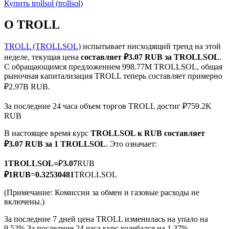
Купить
trollsol
(
trollsol
)
О TROLL
TROLL (TROLLSOL)
испытывает нисходящий тренд на этой
неделе, текущая цена
составляет ₽3.07 RUB за TROLLSOL
.
Фьючерсы на COIN-M
С обращающимся предложением 998.77M TROLLSOL, общая
рыночная капитализация TROLL теперь составляет примерно
Криптовалютные фьючерсы
₽2.97B RUB.
За последние 24 часа объем торгов TROLL достиг ₽759.2K
RUB
TradFi
В настоящее время курс
TROLLSOL к RUB
составляет
Деривативы на акции, форекс, драгоценные металлы и
₽3.07 RUB за 1 TROLLSOL
. Это означает:
сырьевые товары
1
TROLLSOL
=
₽
3.07
RUB
₽
1
RUB
=
0.32530481
TROLLSOL
(Примечание: Комиссии за обмен и газовые расходы не
включены.)
За последние 7 дней цена TROLL изменилась на упало на
9.52%.
За последние 24 часа курс колебался на 1.37%,