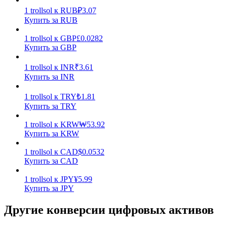
1
trollsol
к
RUB
₽
3.07
Купить за RUB
1
trollsol
к
GBP
£
0.0282
Купить за GBP
1
trollsol
к
INR
₹
3.61
Стейкинг
Купить за INR
Высокая прибыль и мгновенный доступ
1
trollsol
к
TRY
₺
1.81
Купить за TRY
1
trollsol
к
KRW
₩
53.92
Купить за KRW
1
trollsol
к
CAD
$
0.0532
Купить за CAD
1
trollsol
к
JPY
¥
5.99
Купить за JPY
Launchpool
Другие конверсии цифровых активов
Гибкая ставка для заработка популярных токенов