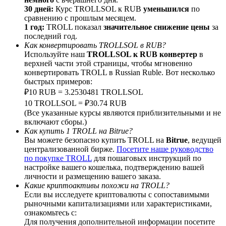
30 дней:
Курс TROLLSOL к RUB
уменьшился
по
сравнению с прошлым месяцем.
1 год:
TROLL показал
значительное снижение цены
за
последний год.
Как конвертировать TROLLSOL в RUB?
Deposit CASHCAT & Win
Используйте наш
TROLLSOL к RUB конвертер
в
верхней части этой страницы, чтобы мгновенно
Share 500000 CASHCAT prize pool
конвертировать TROLL в Russian Ruble. Вот несколько
быстрых примеров:
₽10 RUB = 3.2530481 TROLLSOL
10 TROLLSOL = ₽30.74 RUB
Exclusive for BitMart Users
(Все указанные курсы являются приблизительными и не
включают сборы.)
Register & Trade to Win 500,000 USDT
Как купить 1 TROLL на Bitrue?
Вы можете безопасно купить TROLL на
Bitrue
, ведущей
централизованной бирже.
Посетите наше руководство
по покупке TROLL
для пошаговых инструкций по
настройке вашего кошелька, подтверждению вашей
Precious Metals Trading Carnival
личности и размещению вашего заказа.
Какие криптоактивы похожи на TROLL?
Trade Gold & Silver · 33,333 USDT Bonus
Если вы исследуете криптовалюты с сопоставимыми
рыночными капитализациями или характеристиками,
ознакомьтесь с:
Для получения дополнительной информации посетите