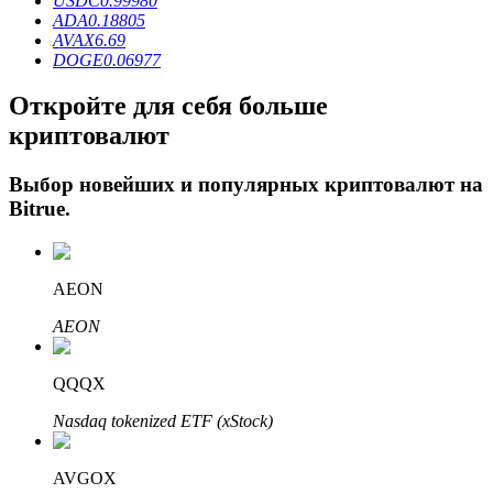
USDC
0.99980
ADA
0.18805
AVAX
6.69
DOGE
0.06977
Откройте для себя больше
криптовалют
Выбор новейших и популярных криптовалют на
Bitrue
.
Авто Инвест
Получите долгосрочную прибыль и гибкие проценты
AEON
AEON
QQQX
Nasdaq tokenized ETF (xStock)
AVGOX
Изучите стейкинг