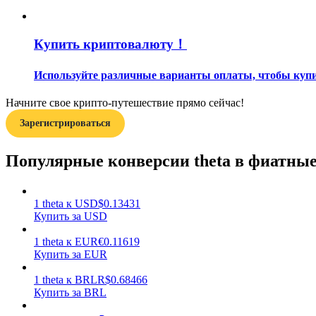
Гид
Купить криптовалюту！
Руководство для начинающих по фьючерсам
Используйте различные варианты оплаты, чтобы купи
Начните свое крипто-путешествие прямо сейчас!
Зарегистрироваться
Популярные конверсии theta в фиатны
Торговые стратегии
1
theta
к
USD
$
0.13431
Купить за USD
Узнайте, как оставаться прибыльным
1
theta
к
EUR
€
0.11619
Купить за EUR
1
theta
к
BRL
R$
0.68466
Купить за BRL