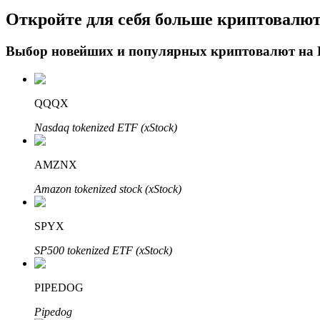
Откройте для себя больше криптовалю
Блокировки BTR
Выбор новейших и популярных криптовалют на
Эксклюзивные инвестиции для владельцев BTR
QQQX
Nasdaq tokenized ETF (xStock)
AMZNX
Amazon tokenized stock (xStock)
Кредиты
SPYX
Сервис заимствований, обеспеченных криптовалютой
SP500 tokenized ETF (xStock)
PIPEDOG
Pipedog