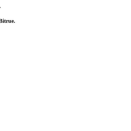
т
Bitrue
.