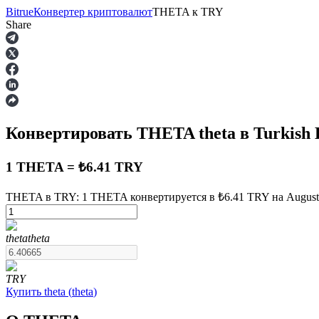
Bitrue
Конвертер криптовалют
THETA
к
TRY
Share
Фьючерсы
Конвертировать THETA
theta
в Turkish 
1 THETA = ₺6.41 TRY
THETA в TRY: 1 THETA конвертируется в ₺6.41 TRY на August 
USDT-фьючерсы
theta
theta
Фьючерсы с использованием USDT в качестве обеспечен
TRY
Купить
theta
(
theta
)