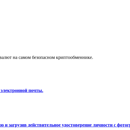
а копи-трейдинг
валют на самом безопасном криптообменнике.
 т. д.
 электронной почты.
 и загрузив действительное удостоверение личности с фотог