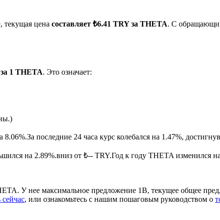
, текущая цена
составляет ₺6.41 TRY за THETA
. С обращающи
 за 1 THETA
. Это означает:
ырьевые товары
ны.)
а 8.06%.
За последние 24 часа курс колебался на 1.47%, достиг
ился на 2.89%.вниз от ₺-- TRY.
Год к году THETA изменился на
ETA. У нее максимальное предложение 1B, текущее общее пред
 сейчас
, или ознакомьтесь с нашим пошаговым руководством о
т