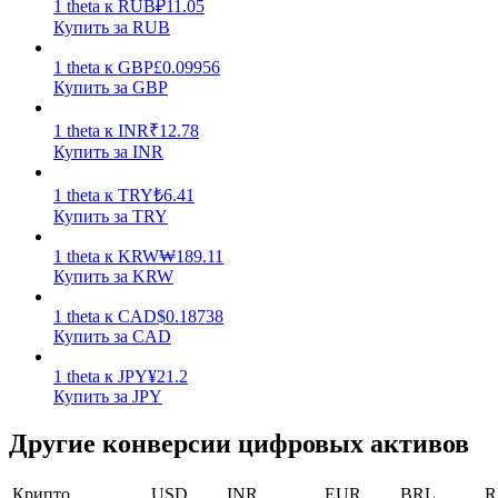
1
theta
к
RUB
₽
11.05
Купить за RUB
Заработок
1
theta
к
GBP
£
0.09956
Купить за GBP
1
theta
к
INR
₹
12.78
Купить за INR
1
theta
к
TRY
₺
6.41
Купить за TRY
1
theta
к
KRW
₩
189.11
Силовая свинья
Купить за KRW
Получайте конкурентные награды ежедневно
1
theta
к
CAD
$
0.18738
Купить за CAD
1
theta
к
JPY
¥
21.2
Купить за JPY
Другие конверсии цифровых активов
Крипто
USD
INR
EUR
BRL
R