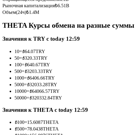
Рыночная капитализация
₺
6.51B
Фьючерсы с использованием USDC в качестве обеспечен
Объем(24ч)
₺
1.4M
THETA Курсы обмена на разные суммы
Значения к TRY с today 12:59
10
=
₺
64.07
TRY
50
=
₺
320.33
TRY
100
=
₺
640.67
TRY
Копирование торговли
500
=
₺
3203.33
TRY
1000
=
₺
6406.66
TRY
Присоединяйтесь к лучшим трейдерам
5000
=
₺
32033.28
TRY
10000
=
₺
64066.57
TRY
50000
=
₺
320332.84
TRY
Значения к THETA с today 12:59
₺
100
=
15.6087
THETA
₺
500
=
78.0438
THETA