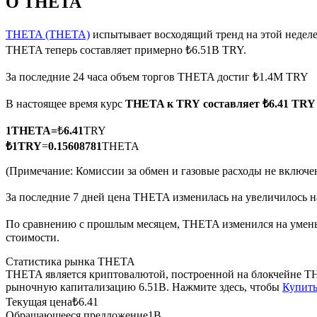
О THETA
THETA (THETA)
испытывает восходящий тренд на этой неделе
THETA теперь составляет примерно ₺6.51B TRY.
Фьючерсы на COIN-M
За последние 24 часа объем торгов THETA достиг ₺1.4M TRY
Криптовалютные фьючерсы
В настоящее время курс
THETA к TRY
составляет ₺6.41 TRY
1
THETA
=
₺
6.41
TRY
TradFi
₺
1
TRY
=
0.15608781
THETA
Деривативы на акции, форекс, драгоценные металлы и с
(Примечание: Комиссии за обмен и газовые расходы не включе
За последние 7 дней цена THETA изменилась на увеличилось н
По сравнению с прошлым месяцем, THETA изменился на уменьш
стоимости.
Статистика рынка THETA
THETA является криптовалютой, построенной на блокчейне TH
рыночную капитализацию 6.51B. Нажмите здесь, чтобы
Купить
Текущая цена
₺
6.41
USDC фьючерсы
Обращающееся предложение
1B