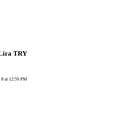
Lira
TRY
8 at 12:59 PM
ия