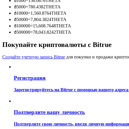
₺
1000
=
156.0876
THETA
Станьте копи-трейдером
₺
5000
=
780.4382
THETA
₺
10000
=
1,560.8764
THETA
Наслаждайтесь распределением прибыли и комиссиями з
₺
50000
=
7,804.3824
THETA
₺
100000
=
15,608.7648
THETA
₺
500000
=
78,043.8242
THETA
Покупайте криптовалюты с Bitrue
Создайте учетную запись Bitrue
для покупки и продажи крипто
Информация
Регистрация
Анализ больших данных, включая торговую информацию и
Зарегистрируйтесь на Bitrue с помощью вашего адреса
Подтвердите вашу личность
Подтвердите свою личность, введя личную информацию