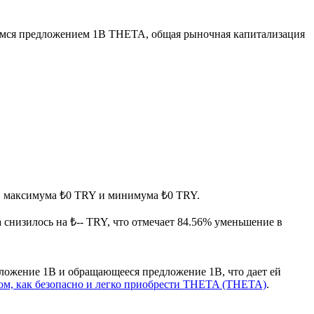
мся предложением 1B THETA, общая рыночная капитализация
нув максимума ₺0 TRY и минимума ₺0 TRY.
 снизилось на ₺-- TRY, что отмечает 84.56% уменьшение в
ложение 1B и обращающееся предложение 1B, что дает ей
ом, как безопасно и легко приобрести THETA (THETA)
.