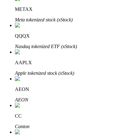
METAX
Блокировки BTR
Meta tokenized stock (xStock)
Эксклюзивные инвестиции для владельцев BTR
QQQX
Nasdaq tokenized ETF (xStock)
AAPLX
Apple tokenized stock (xStock)
AEON
Кредиты
AEON
Сервис заимствований, обеспеченных криптовалютой
CC
Canton