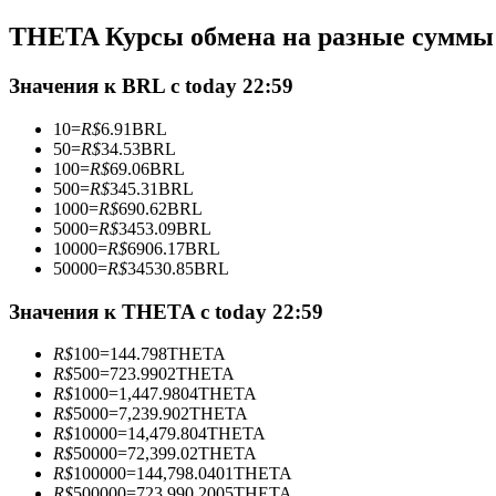
Фьючерсы с использованием USDC в качестве обеспечен
THETA Курсы обмена на разные суммы
Значения к BRL с today 22:59
10
=
R$
6.91
BRL
50
=
R$
34.53
BRL
100
=
R$
69.06
BRL
500
=
R$
345.31
BRL
1000
=
R$
690.62
BRL
5000
=
R$
3453.09
BRL
10000
=
R$
6906.17
BRL
Копирование торговли
50000
=
R$
34530.85
BRL
Присоединяйтесь к лучшим трейдерам
Значения к THETA с today 22:59
R$
100
=
144.798
THETA
R$
500
=
723.9902
THETA
R$
1000
=
1,447.9804
THETA
R$
5000
=
7,239.902
THETA
R$
10000
=
14,479.804
THETA
R$
50000
=
72,399.02
THETA
R$
100000
=
144,798.0401
THETA
R$
500000
=
723,990.2005
THETA