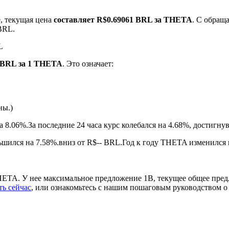
, текущая цена
составляет R$0.69061 BRL за THETA
. С обра
BRL.
L
1 BRL за 1 THETA
. Это означает:
ны.)
ырьевые товары
а 8.06%.
За последние 24 часа курс колебался на 4.68%, достиг
ился на 7.58%.вниз от R$-- BRL.
Год к году THETA изменился 
ETA. У нее максимальное предложение 1B, текущее общее пред
ть сейчас
, или ознакомьтесь с нашим пошаговым руководством 