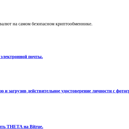
а копи-трейдинг
валют на самом безопасном криптообменнике.
 электронной почты.
 т. д.
 и загрузив действительное удостоверение личности с фотог
ть THETA на Bitrue.