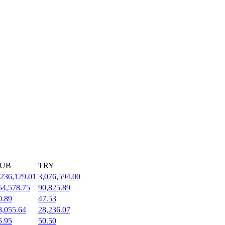
UB
TRY
,236,129.01
3,076,594.00
54,578.75
90,825.89
0.89
47.53
8,055.64
28,236.07
5.95
50.50