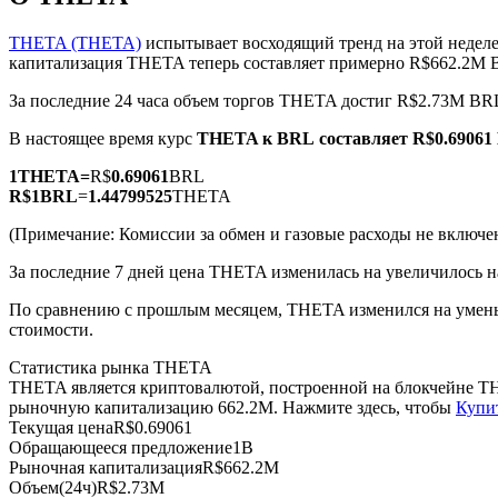
THETA (THETA)
испытывает восходящий тренд на этой неделе
капитализация THETA теперь составляет примерно R$662.2M 
За последние 24 часа объем торгов THETA достиг R$2.73M BR
Фьючерсы на COIN-M
В настоящее время курс
THETA к BRL
составляет R$0.6906
Криптовалютные фьючерсы
1
THETA
=
R$
0.69061
BRL
R$
1
BRL
=
1.44799525
THETA
TradFi
(Примечание: Комиссии за обмен и газовые расходы не включе
Деривативы на акции, форекс, драгоценные металлы и с
За последние 7 дней цена THETA изменилась на увеличилось н
По сравнению с прошлым месяцем, THETA изменился на уменьш
стоимости.
Статистика рынка THETA
THETA является криптовалютой, построенной на блокчейне TH
рыночную капитализацию 662.2M. Нажмите здесь, чтобы
Купи
Текущая цена
R$
0.69061
Обращающееся предложение
1B
Рыночная капитализация
R$
662.2M
USDC фьючерсы
Объем(24ч)
R$
2.73M