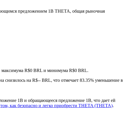
щающимся предложением 1B THETA, общая рыночная
нув максимума R$0 BRL и минимума R$0 BRL.
на снизилось на R$-- BRL, что отмечает 83.35% уменьшение в
ложение 1B и обращающееся предложение 1B, что дает ей
о
том, как безопасно и легко приобрести THETA (THETA)
.