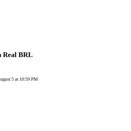
n Real
BRL
gust 5 at 10:59 PM
ия