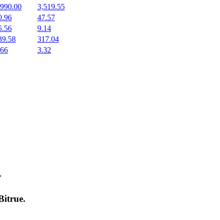
,990.00
3,519.55
0.96
47.57
5.56
9.14
39.58
317.04
.66
3.32
т
Bitrue
.