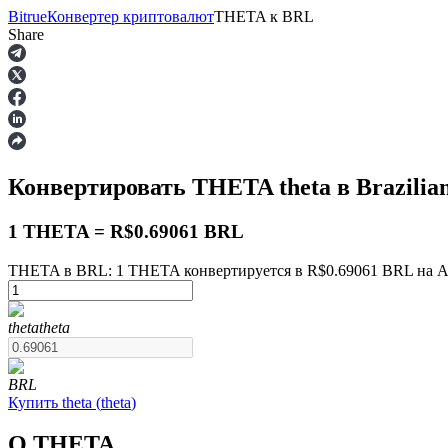
Bitrue
Конвертер криптовалют
THETA
к
BRL
Share
Фьючерсы
Конвертировать THETA
theta
в Brazilia
1 THETA = R$0.69061 BRL
THETA в BRL: 1 THETA конвертируется в R$0.69061 BRL на Au
USDT-фьючерсы
theta
theta
Фьючерсы с использованием USDT в качестве обеспечен
BRL
Купить
theta
(
theta
)
О THETA