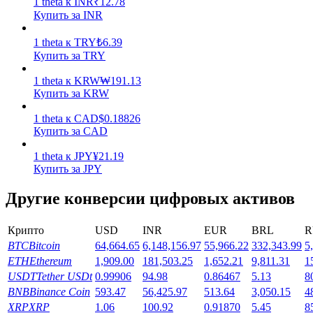
1
theta
к
INR
₹
12.78
Купить за INR
Заработок
1
theta
к
TRY
₺
6.39
Купить за TRY
1
theta
к
KRW
₩
191.13
Купить за KRW
1
theta
к
CAD
$
0.18826
Купить за CAD
1
theta
к
JPY
¥
21.19
Купить за JPY
Силовая свинья
Другие конверсии цифровых активов
Получайте конкурентные награды ежедневно
Крипто
USD
INR
EUR
BRL
R
BTC
Bitcoin
64,664.65
6,148,156.97
55,966.22
332,343.99
5
ETH
Ethereum
1,909.00
181,503.25
1,652.21
9,811.31
1
USDT
Tether USDt
0.99906
94.98
0.86467
5.13
8
BNB
Binance Coin
593.47
56,425.97
513.64
3,050.15
4
XRP
XRP
1.06
100.92
0.91870
5.45
8