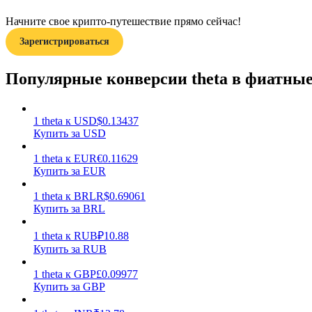
Начните свое крипто-путешествие прямо сейчас!
Гид
Зарегистрироваться
Руководство для начинающих по фьючерсам
Популярные конверсии theta в фиатны
1
theta
к
USD
$
0.13437
Купить за USD
1
theta
к
EUR
€
0.11629
Купить за EUR
1
theta
к
BRL
R$
0.69061
Торговые стратегии
Купить за BRL
Узнайте, как оставаться прибыльным
1
theta
к
RUB
₽
10.88
Купить за RUB
1
theta
к
GBP
£
0.09977
Купить за GBP