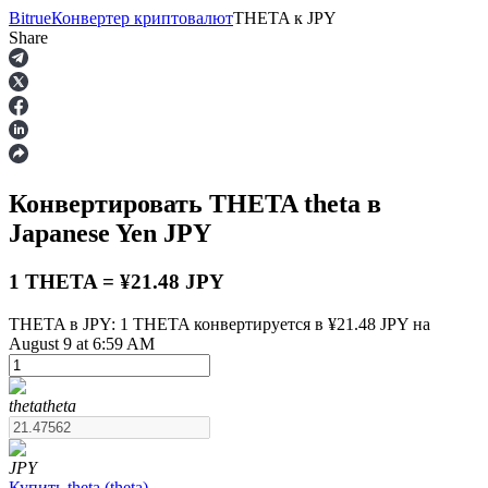
Bitrue
Конвертер криптовалют
THETA
к
JPY
Share
Фьючерсы
Конвертировать THETA
theta
в
Japanese Yen
JPY
1 THETA = ¥21.48 JPY
THETA в JPY: 1 THETA конвертируется в ¥21.48 JPY на
August 9 at 6:59 AM
USDT-фьючерсы
Фьючерсы с использованием USDT в качестве
обеспечения
theta
theta
JPY
Купить
theta
(
theta
)