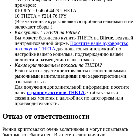
примеров:
¥10 JPY = 0.46564429 THETA
10 THETA = ¥214.76 JPY
(Все указанные курсы являются приблизительными и не
включают сборы.)
BTC Welcome Rewards
Как купить 1 THETA на Bitrue?
Вы можете безопасно купить THETA на
Bitrue
, ведущей
Deposit & Trade BTC to Share 25000 USDT prize pool!
централизованной бирже.
Посетите наше руководство
по покупке THETA
для пошаговых инструкций по
настройке вашего кошелька, подтверждению вашей
личности и размещению вашего заказа.
Какие криптоактивы похожи на THETA?
Deposit CASHCAT & Win
Если вы исследуете криптовалюты с сопоставимыми
рыночными капитализациями или характеристиками,
Share 500000 CASHCAT prize pool
ознакомьтесь с:
Для получения дополнительной информации посетите
нашу
страницу активов THETA
, чтобы узнать о
связанных монетах и альткойнах по категориям или
Exclusive for BitMart Users
производительности.
Register & Trade to Win 500,000 USDT
Отказ от ответственности
Рынки криптовалют очень волатильны и могут испытывать
быстрые колебания цен. Вы несете единоличную