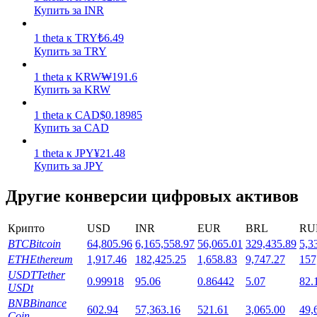
Купить за INR
1
theta
к
TRY
₺
6.49
Купить за TRY
1
theta
к
KRW
₩
191.6
Купить за KRW
Стейкинг
1
theta
к
CAD
$
0.18985
Высокая прибыль и мгновенный доступ
Купить за CAD
1
theta
к
JPY
¥
21.48
Купить за JPY
Другие конверсии цифровых активов
Крипто
USD
INR
EUR
BRL
RU
BTC
Bitcoin
64,805.96
6,165,558.97
56,065.01
329,435.89
5,3
ETH
Ethereum
1,917.46
182,425.25
1,658.83
9,747.27
157
Launchpool
USDT
Tether
0.99918
95.06
0.86442
5.07
82.
USDt
Гибкая ставка для заработка популярных токенов
BNB
Binance
602.94
57,363.16
521.61
3,065.00
49,
Coin