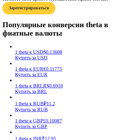
Зарегистрироваться
Популярные конверсии theta в
фиатные валюты
Заработок
1
theta
к
USD
$
0.13608
Купить за USD
1
theta
к
EUR
€
0.11773
Купить за EUR
1
theta
к
BRL
R$
0.6918
Купить за BRL
1
theta
к
RUB
₽
11.2
Купить за RUB
Силовая свинья
1
theta
к
GBP
£
0.10087
Получайте конкурентные награды ежедневно
Купить за GBP
1
theta
к
INR
₹
12.95