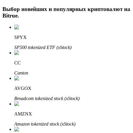
Выбор новейших и популярных криптовалют на
Bitrue
.
SPYX
SP500 tokenized ETF (xStock)
Авто Инвест
CC
Получите долгосрочную прибыль и гибкие проценты
Canton
AVGOX
Broadcom tokenized stock (xStock)
AMZNX
Amazon tokenized stock (xStock)
Изучите стейкинг