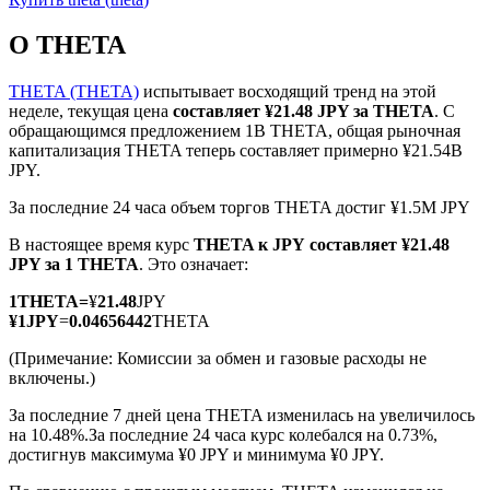
О THETA
THETA (THETA)
испытывает восходящий тренд на этой
неделе, текущая цена
составляет ¥21.48 JPY за THETA
. С
обращающимся предложением 1B THETA, общая рыночная
Фьючерсы на COIN-M
капитализация THETA теперь составляет примерно ¥21.54B
JPY.
Криптовалютные фьючерсы
За последние 24 часа объем торгов THETA достиг ¥1.5M JPY
В настоящее время курс
THETA к JPY
составляет ¥21.48
TradFi
JPY за 1 THETA
. Это означает:
Деривативы на акции, форекс, драгоценные металлы и
1
THETA
=
¥
21.48
JPY
сырьевые товары
¥
1
JPY
=
0.04656442
THETA
(Примечание: Комиссии за обмен и газовые расходы не
включены.)
За последние 7 дней цена THETA изменилась на увеличилось
на 10.48%.
За последние 24 часа курс колебался на 0.73%,
достигнув максимума ¥0 JPY и минимума ¥0 JPY.