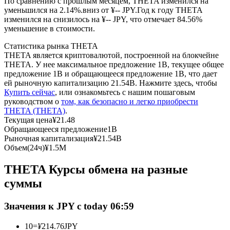
По сравнению с прошлым месяцем, THETA изменился на
уменьшился на 2.14%.вниз от ¥-- JPY.
Год к году THETA
изменился на снизилось на ¥-- JPY, что отмечает 84.56%
USDC фьючерсы
уменьшение в стоимости.
Фьючерсы с использованием USDC в качестве
Статистика рынка THETA
обеспечения
THETA является криптовалютой, построенной на блокчейне
THETA. У нее максимальное предложение 1B, текущее общее
предложение 1B и обращающееся предложение 1B, что дает
ей рыночную капитализацию 21.54B. Нажмите здесь, чтобы
Купить сейчас
, или ознакомьтесь с нашим пошаговым
руководством о
том, как безопасно и легко приобрести
THETA (THETA)
.
Текущая цена
¥
21.48
Обращающееся предложение
1B
Рыночная капитализация
¥
21.54B
Объем(24ч)
¥
1.5M
Копирование торговли
THETA Курсы обмена на разные
Присоединяйтесь к лучшим трейдерам
суммы
Значения к JPY с today 06:59
10
=
¥
214.76
JPY