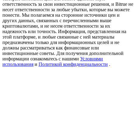
Precious Metals Trading Carnival
ответственность за свои инвестиционные решения, и Bitrue не
несет ответственности за любые убытки, которые вы можете
Trade Gold & Silver · 33,333 USDT Bonus
понести. Мы полагаемся на сторонние источники цен и
других данных, связанных с перечисленными выше
криптовалютами, и не несем ответственности за их
надежность или точность. Информация, представленная на
этой платформе, и любые связанные с ней материалы
USDT New User Exclusive 10% APR
предназначены только для информационных целей и не
должны рассматриваться как финансовые или
USDT Flexible Staking | Daily Rewards
инвестиционные советы. Для получения дополнительной
информации ознакомьтесь с нашими
Условиями
использования
и
Политикой конфиденциальности
.
BTC New User Exclusive: 6.5% APR
BTC Flexible Staking | Daily Rewards