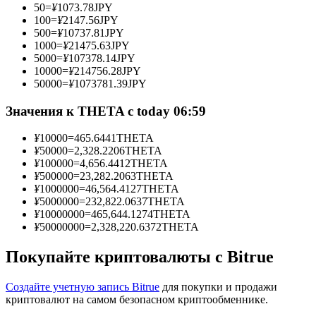
50
=
¥
1073.78
JPY
100
=
¥
2147.56
JPY
500
=
¥
10737.81
JPY
1000
=
¥
21475.63
JPY
5000
=
¥
107378.14
JPY
Станьте копи-трейдером
10000
=
¥
214756.28
JPY
50000
=
¥
1073781.39
JPY
Наслаждайтесь распределением прибыли и комиссиями
за копи-трейдинг
Значения к THETA с today 06:59
¥
10000
=
465.6441
THETA
¥
50000
=
2,328.2206
THETA
¥
100000
=
4,656.4412
THETA
¥
500000
=
23,282.2063
THETA
¥
1000000
=
46,564.4127
THETA
¥
5000000
=
232,822.0637
THETA
¥
10000000
=
465,644.1274
THETA
¥
50000000
=
2,328,220.6372
THETA
Информация
Покупайте криптовалюты с Bitrue
Анализ больших данных, включая торговую информацию
и т. д.
Создайте учетную запись Bitrue
для покупки и продажи
криптовалют на самом безопасном криптообменнике.