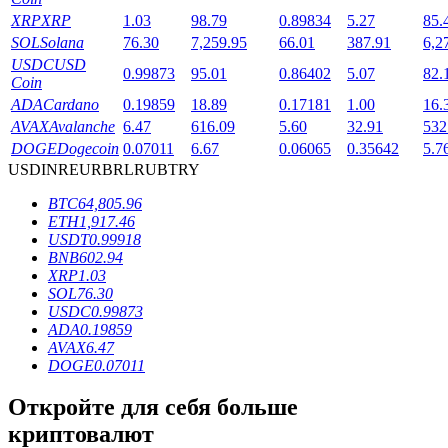
XRP
XRP
1.03
98.79
0.89834
5.27
85.
SOL
Solana
76.30
7,259.95
66.01
387.91
6,2
USDC
USD
0.99873
95.01
0.86402
5.07
82.
Coin
ADA
Cardano
0.19859
18.89
0.17181
1.00
16.
AVAX
Avalanche
6.47
616.09
5.60
32.91
532
DOGE
Dogecoin
0.07011
6.67
0.06065
0.35642
5.7
USD
INR
EUR
BRL
RUB
TRY
Блокировки BTR
BTC
64,805.96
Эксклюзивные инвестиции для владельцев BTR
ETH
1,917.46
USDT
0.99918
BNB
602.94
XRP
1.03
SOL
76.30
USDC
0.99873
ADA
0.19859
AVAX
6.47
DOGE
0.07011
Откройте для себя больше
Кредиты
криптовалют
Сервис заимствований, обеспеченных криптовалютой