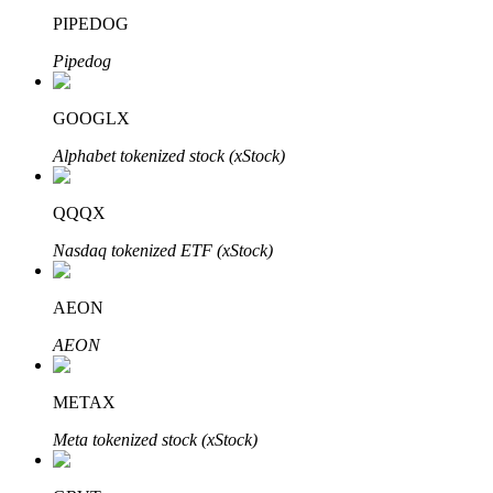
PIPEDOG
Узнайте о пассивном доходе
Pipedog
Bitrue
AI
GOOGLX
Alphabet tokenized stock (xStock)
QQQX
Bitrue Партнеры
Nasdaq tokenized ETF (xStock)
AEON
AEON
METAX
Meta tokenized stock (xStock)
Партнеры Bitrue