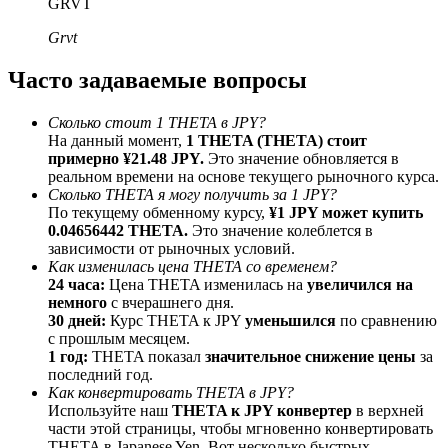
GRVT
До 65% комиссии!
Grvt
Часто задаваемые вопросы
Сколько стоит 1 THETA в JPY?
На данный момент,
1 THETA (THETA) стоит
примерно ¥21.48 JPY.
Это значение обновляется в
реальном времени на основе текущего рыночного курса.
Сколько THETA я могу получить за 1 JPY?
По текущему обменному курсу,
¥1 JPY может купить
Реферал
0.04656442 THETA.
Это значение колеблется в
зависимости от рыночных условий.
Пригласите друга, чтобы получить денежные
Как изменилась цена THETA со временем?
вознаграждения
24 часа:
Цена THETA изменилась на
увеличился на
немного
с вчерашнего дня.
BTC Welcome Rewards
30 дней:
Курс THETA к JPY
уменьшился
по сравнению
с прошлым месяцем.
1 год:
THETA показал
значительное снижение цены
за
последний год.
Как конвертировать THETA в JPY?
Используйте наш
THETA к JPY конвертер
в верхней
части этой страницы, чтобы мгновенно конвертировать
THETA в Japanese Yen. Вот несколько быстрых