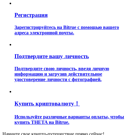
Регистрация
Зарегистрируйтесь на Bitrue с помощью вашего
адреса электронной почты.
Гид
Подтвердите вашу личность
Руководство для начинающих по фьючерсам
Подтвердите свою личность, введя личную
информацию и загрузив действительное
удостоверение личности с фотографией.
Купить криптовалюту！
Используйте различные варианты оплаты, чтобы
Торговые стратегии
купить THETA на Bitrue.
Узнайте, как оставаться прибыльным
Начните свое крипто-путешествие прямо сейчас!