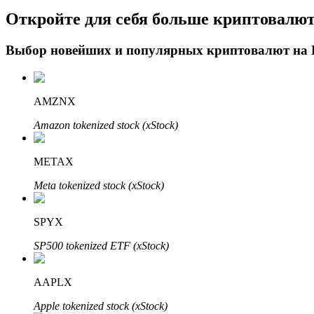
Откройте для себя больше криптовалю
Блокировки BTR
Выбор новейших и популярных криптовалют на
Эксклюзивные инвестиции для владельцев BTR
AMZNX
Amazon tokenized stock (xStock)
METAX
Meta tokenized stock (xStock)
Кредиты
SPYX
Сервис заимствований, обеспеченных криптовалютой
SP500 tokenized ETF (xStock)
AAPLX
Apple tokenized stock (xStock)