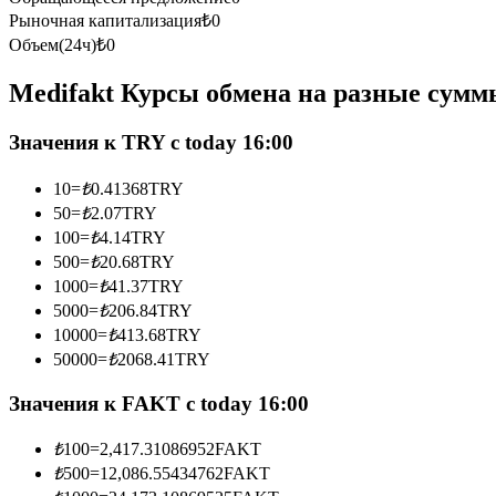
Рыночная капитализация
₺
0
Фьючерсы с использованием USDC в качестве обеспечен
Объем(24ч)
₺
0
Medifakt Курсы обмена на разные сумм
Значения к TRY с today 16:00
10
=
₺
0.41368
TRY
50
=
₺
2.07
TRY
100
=
₺
4.14
TRY
Копирование торговли
500
=
₺
20.68
TRY
1000
=
₺
41.37
TRY
Присоединяйтесь к лучшим трейдерам
5000
=
₺
206.84
TRY
10000
=
₺
413.68
TRY
50000
=
₺
2068.41
TRY
Значения к FAKT с today 16:00
₺
100
=
2,417.31086952
FAKT
₺
500
=
12,086.55434762
FAKT