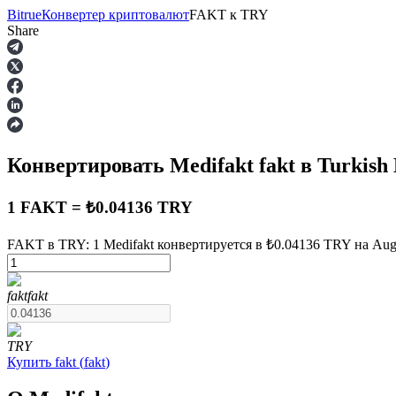
Bitrue
Конвертер криптовалют
FAKT
к
TRY
Share
Фьючерсы
Конвертировать Medifakt
fakt
в Turkish
1 FAKT = ₺0.04136 TRY
FAKT в TRY: 1 Medifakt конвертируется в ₺0.04136 TRY на Augu
USDT-фьючерсы
fakt
fakt
Фьючерсы с использованием USDT в качестве обеспечен
TRY
Купить
fakt
(
fakt
)