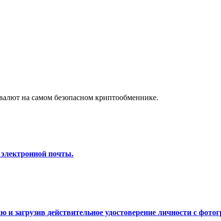
а копи-трейдинг
валют на самом безопасном криптообменнике.
 т. д.
 электронной почты.
 и загрузив действительное удостоверение личности с фотог