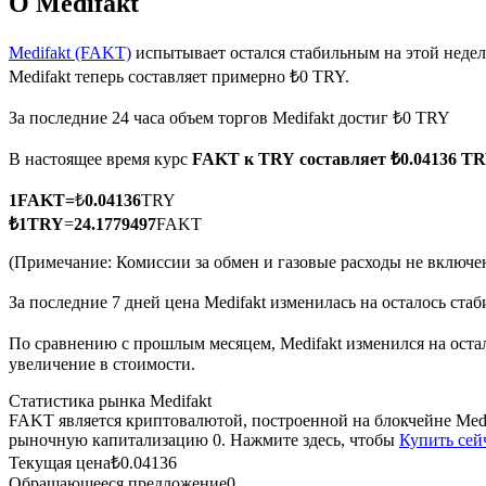
О Medifakt
Medifakt (FAKT)
испытывает остался стабильным на этой недел
Medifakt теперь составляет примерно ₺0 TRY.
Фьючерсы на COIN-M
За последние 24 часа объем торгов Medifakt достиг ₺0 TRY
Криптовалютные фьючерсы
В настоящее время курс
FAKT к TRY
составляет ₺0.04136 T
1
FAKT
=
₺
0.04136
TRY
TradFi
₺
1
TRY
=
24.1779497
FAKT
Деривативы на акции, форекс, драгоценные металлы и с
(Примечание: Комиссии за обмен и газовые расходы не включе
За последние 7 дней цена Medifakt изменилась на осталось ста
По сравнению с прошлым месяцем, Medifakt изменился на остал
увеличение в стоимости.
Статистика рынка Medifakt
FAKT является криптовалютой, построенной на блокчейне Medi
рыночную капитализацию 0. Нажмите здесь, чтобы
Купить сей
Текущая цена
₺
0.04136
USDC фьючерсы
Обращающееся предложение
0