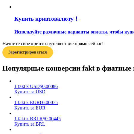
Гид
Купить криптовалюту！
Руководство для начинающих по фьючерсам
Используйте различные варианты оплаты, чтобы купит
Начните свое крипто-путешествие прямо сейчас!
Зарегистрироваться
Популярные конверсии fakt в фиатные
Торговые стратегии
1
fakt
к
USD
$
0.00086
Купить за USD
Узнайте, как оставаться прибыльным
1
fakt
к
EUR
€
0.00075
Купить за EUR
1
fakt
к
BRL
R$
0.00445
Купить за BRL