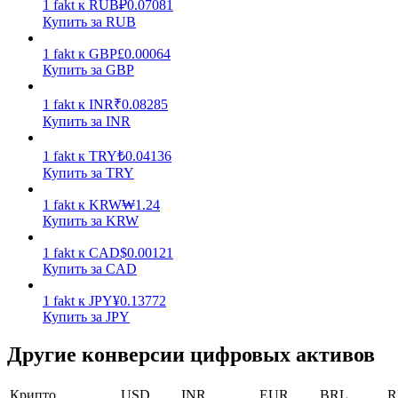
1
fakt
к
RUB
₽
0.07081
Купить за RUB
Заработок
1
fakt
к
GBP
£
0.00064
Купить за GBP
1
fakt
к
INR
₹
0.08285
Купить за INR
1
fakt
к
TRY
₺
0.04136
Купить за TRY
1
fakt
к
KRW
₩
1.24
Силовая свинья
Купить за KRW
Получайте конкурентные награды ежедневно
1
fakt
к
CAD
$
0.00121
Купить за CAD
1
fakt
к
JPY
¥
0.13772
Купить за JPY
Другие конверсии цифровых активов
Крипто
USD
INR
EUR
BRL
R