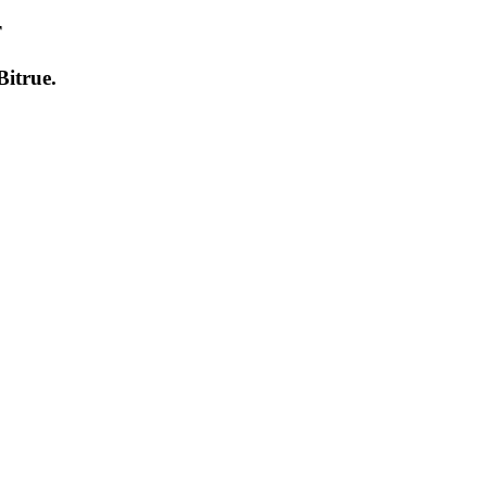
т
Bitrue
.