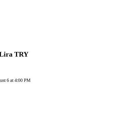
 Lira
TRY
st 6 at 4:00 PM
ия