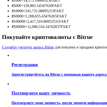
₺
1000
=
24,173.10869525
FAKT
Станьте копи-трейдером
₺
5000
=
120,865.54347626
FAKT
₺
10000
=
241,731.08695253
FAKT
Наслаждайтесь распределением прибыли и комиссиями з
₺
50000
=
1,208,655.43476265
FAKT
₺
100000
=
2,417,310.86952531
FAKT
₺
500000
=
12,086,554.34762657
FAKT
Покупайте криптовалюты с Bitrue
Создайте учетную запись Bitrue
для покупки и продажи крипто
Информация
Регистрация
Анализ больших данных, включая торговую информацию и
Зарегистрируйтесь на Bitrue с помощью вашего адреса
Подтвердите вашу личность
Подтвердите свою личность, введя личную информацию