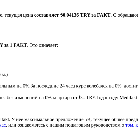
е, текущая цена
составляет ₺0.04136 TRY за FAKT
. С обращаю
RY за 1 FAKT
. Это означает:
ырьевые товары
ны.)
бильным на 0%.
За последние 24 часа курс колебался на 0%, дос
ся без изменений на 0%.квартира от ₺-- TRY.
Год к году Medifak
fakt. У нее максимальное предложение 5B, текущее общее пред
час
, или ознакомьтесь с нашим пошаговым руководством о
том, 