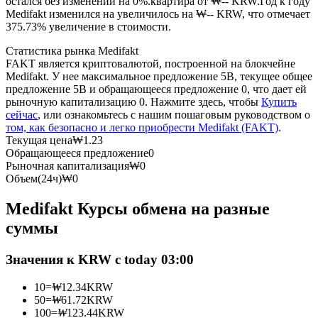
остался без изменений на 0%.квартира от ₩-- KRW.
Год к году
Medifakt изменился на увеличилось на ₩-- KRW, что отмечает
375.73% увеличение в стоимости.
USDC фьючерсы
Статистика рынка Medifakt
Фьючерсы с использованием USDC в качестве
FAKT является криптовалютой, построенной на блокчейне
обеспечения
Medifakt. У нее максимальное предложение 5B, текущее общее
предложение 5B и обращающееся предложение 0, что дает ей
рыночную капитализацию 0. Нажмите здесь, чтобы
Купить
сейчас
, или ознакомьтесь с нашим пошаговым руководством о
том, как безопасно и легко приобрести Medifakt (FAKT)
.
Текущая цена
₩
1.23
Обращающееся предложение
0
Рыночная капитализация
₩
0
Объем(24ч)
₩
0
Medifakt Курсы обмена на разные
Копирование торговли
суммы
Присоединяйтесь к лучшим трейдерам
Значения к KRW с today 03:00
10
=
₩
12.34
KRW
50
=
₩
61.72
KRW
100
=
₩
123.44
KRW