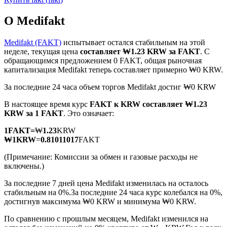
О Medifakt
Medifakt (FAKT)
испытывает остался стабильным на этой
неделе, текущая цена
составляет ₩1.23 KRW за FAKT
. С
обращающимся предложением 0 FAKT, общая рыночная
Фьючерсы на COIN-M
капитализация Medifakt теперь составляет примерно ₩0 KRW.
Криптовалютные фьючерсы
За последние 24 часа объем торгов Medifakt достиг ₩0 KRW
В настоящее время курс
FAKT к KRW
составляет ₩1.23
KRW за 1 FAKT
. Это означает:
TradFi
1
FAKT
=
₩
1.23
KRW
Деривативы на акции, форекс, драгоценные металлы и
₩
1
KRW
=
0.81011017
FAKT
сырьевые товары
(Примечание: Комиссии за обмен и газовые расходы не
включены.)
За последние 7 дней цена Medifakt изменилась на осталось
стабильным на 0%.
За последние 24 часа курс колебался на 0%,
достигнув максимума ₩0 KRW и минимума ₩0 KRW.
По сравнению с прошлым месяцем, Medifakt изменился на