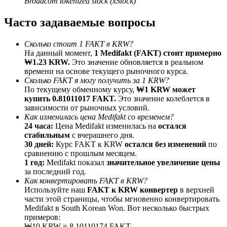
Broadcom tokenized stock (xStock)
До 65% комиссии!
Часто задаваемые вопросы
Сколько стоит 1 FAKT в KRW?
На данный момент,
1 Medifakt (FAKT) стоит примерно
₩1.23 KRW.
Это значение обновляется в реальном
времени на основе текущего рыночного курса.
Сколько FAKT я могу получить за 1 KRW?
По текущему обменному курсу,
₩1 KRW может
купить 0.81011017 FAKT.
Это значение колеблется в
зависимости от рыночных условий.
Реферал
Как изменилась цена Medifakt со временем?
24 часа:
Цена Medifakt изменилась на
остался
Пригласите друга, чтобы получить денежные
стабильным
с вчерашнего дня.
вознаграждения
30 дней:
Курс FAKT к KRW
остался без изменений
по
сравнению с прошлым месяцем.
Deposit CASHCAT & Win
1 год:
Medifakt показал
значительное увеличение цены
за последний год.
Как конвертировать FAKT в KRW?
Используйте наш
FAKT к KRW конвертер
в верхней
части этой страницы, чтобы мгновенно конвертировать
Medifakt в South Korean Won. Вот несколько быстрых
примеров:
₩10 KRW = 8.10110174 FAKT