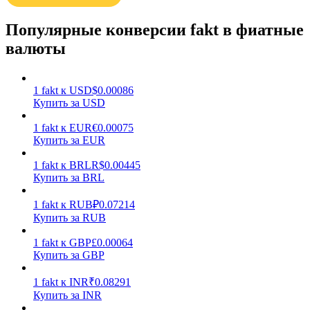
Популярные конверсии fakt в фиатные
валюты
1
fakt
к
USD
$
0.00086
Заработок
Купить за USD
1
fakt
к
EUR
€
0.00075
Купить за EUR
1
fakt
к
BRL
R$
0.00445
Купить за BRL
1
fakt
к
RUB
₽
0.07214
Купить за RUB
1
fakt
к
GBP
£
0.00064
Силовая свинья
Купить за GBP
Получайте конкурентные награды ежедневно
1
fakt
к
INR
₹
0.08291
Купить за INR