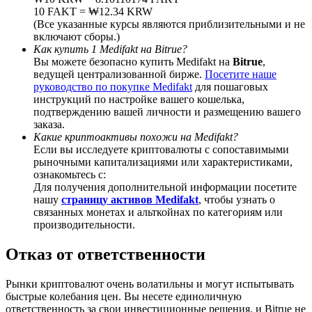
10 FAKT = ₩12.34 KRW
(Все указанные курсы являются приблизительными и не
включают сборы.)
Как купить 1 Medifakt на Bitrue?
Вы можете безопасно купить Medifakt на
Bitrue
,
Deposit CASHCAT & Win
ведущей централизованной бирже.
Посетите наше
руководство по покупке Medifakt
для пошаговых
Share 500000 CASHCAT prize pool
инструкций по настройке вашего кошелька,
подтверждению вашей личности и размещению вашего
заказа.
Какие криптоактивы похожи на Medifakt?
Если вы исследуете криптовалюты с сопоставимыми
Exclusive for BitMart Users
рыночными капитализациями или характеристиками,
ознакомьтесь с:
Register & Trade to Win 500,000 USDT
Для получения дополнительной информации посетите
нашу
страницу активов Medifakt
, чтобы узнать о
связанных монетах и альткойнах по категориям или
производительности.
Precious Metals Trading Carnival
Отказ от ответственности
Trade Gold & Silver · 33,333 USDT Bonus
Рынки криптовалют очень волатильны и могут испытывать
быстрые колебания цен. Вы несете единоличную
ответственность за свои инвестиционные решения, и Bitrue не