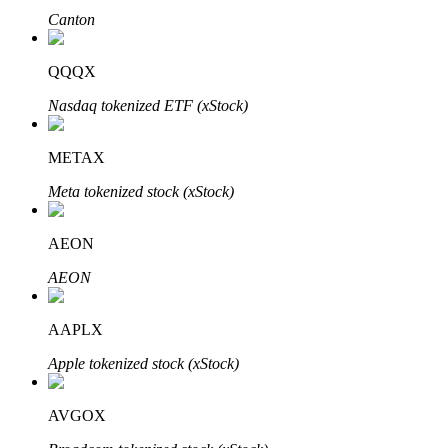
Canton
Узнайте о пассивном доходе
Bitrue
AI
QQQX
Nasdaq tokenized ETF (xStock)
METAX
Meta tokenized stock (xStock)
Bitrue Партнеры
AEON
AEON
AAPLX
Apple tokenized stock (xStock)
AVGOX
Партнеры Bitrue