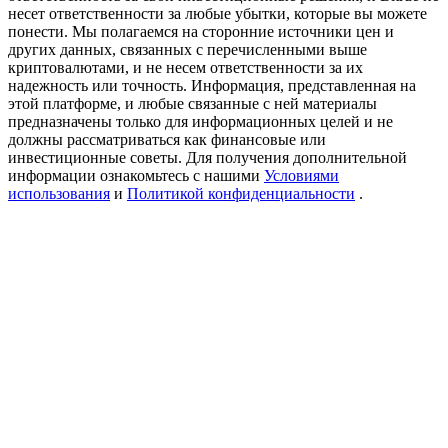
USDT New User Exclusive 10% APR
несет ответственности за любые убытки, которые вы можете
понести. Мы полагаемся на сторонние источники цен и
USDT Flexible Staking | Daily Rewards
других данных, связанных с перечисленными выше
криптовалютами, и не несем ответственности за их
надежность или точность. Информация, представленная на
этой платформе, и любые связанные с ней материалы
предназначены только для информационных целей и не
New Listing Futures Fest
должны рассматриваться как финансовые или
инвестиционные советы. Для получения дополнительной
Trade New Futures, Win 200,000 USDT
информации ознакомьтесь с нашими
Условиями
использования
и
Политикой конфиденциальности
.
Crypto World Cup 2026: Grand Finale
77,777+3k Rewards