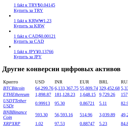
1
fakt
к
TRY
₺
0.04145
Купить за TRY
1
fakt
к
KRW
₩
1.23
Купить за KRW
1
fakt
к
CAD
$
0.00121
Стейкинг
Купить за CAD
Высокая прибыль и мгновенный доступ
1
fakt
к
JPY
¥
0.13766
Купить за JPY
Другие конверсии цифровых активов
Крипто
USD
INR
EUR
BRL
RU
BTC
Bitcoin
64,299.76
6,133,367.75
55,809.74
329,452.68
5,3
ETH
Ethereum
1,898.87
181,128.23
1,648.15
9,729.26
157
USDT
Tether
0.99913
95.30
0.86721
5.11
82.
USDt
Launchpool
BNB
Binance
593.30
56,593.16
514.96
3,039.89
49,
Coin
Гибкая ставка для заработка популярных токенов
XRP
XRP
1.02
97.53
0.88747
5.23
84.