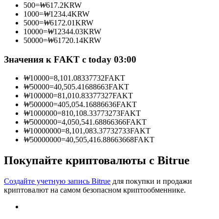
500
=
₩
617.2
KRW
1000
=
₩
1234.4
KRW
5000
=
₩
6172.01
KRW
10000
=
₩
12344.03
KRW
50000
=
₩
61720.14
KRW
Станьте копи-трейдером
Значения к FAKT с today 03:00
Наслаждайтесь распределением прибыли и комиссиями
за копи-трейдинг
₩
10000
=
8,101.08337732
FAKT
₩
50000
=
40,505.41688663
FAKT
₩
100000
=
81,010.83377327
FAKT
₩
500000
=
405,054.16886636
FAKT
₩
1000000
=
810,108.33773273
FAKT
₩
5000000
=
4,050,541.68866366
FAKT
₩
10000000
=
8,101,083.37732733
FAKT
₩
50000000
=
40,505,416.88663668
FAKT
Покупайте криптовалюты с Bitrue
Информация
Создайте учетную запись Bitrue
для покупки и продажи
Анализ больших данных, включая торговую информацию
криптовалют на самом безопасном криптообменнике.
и т. д.