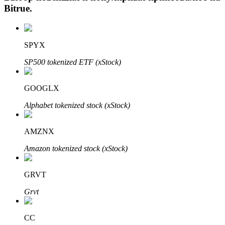
Bitrue
.
SPYX
SP500 tokenized ETF (xStock)
GOOGLX
Авто Инвест
Alphabet tokenized stock (xStock)
Получите долгосрочную прибыль и гибкие проценты
AMZNX
Amazon tokenized stock (xStock)
GRVT
Grvt
CC
Изучите стейкинг