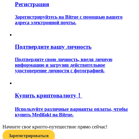
Регистрация
Зарегистрируйтесь на Bitrue с помощью вашего
адреса электронной почты.
Подтвердите вашу личность
Гид
Руководство для начинающих по фьючерсам
Подтвердите свою личность, введя личную
информацию и загрузив действительное
удостоверение личности с фотографией.
Купить криптовалюту！
Используйте различные варианты оплаты, чтобы
купить Medifakt на Bitrue.
Торговые стратегии
Начните свое крипто-путешествие прямо сейчас!
Узнайте, как оставаться прибыльным
Зарегистрироваться