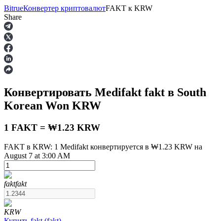
Bitrue
Конвертер криптовалют
FAKT
к
KRW
Share
Фьючерсы
Конвертировать Medifakt
fakt
в South
Korean Won
KRW
1 FAKT = ₩1.23 KRW
FAKT в KRW: 1 Medifakt конвертируется в ₩1.23 KRW на
August 7 at 3:00 AM
USDT-фьючерсы
Фьючерсы с использованием USDT в качестве
обеспечения
fakt
fakt
KRW
Купить
fakt
(
fakt
)