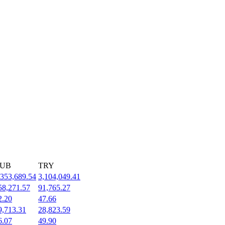
UB
TRY
,353,689.54
3,104,049.41
58,271.57
91,765.27
2.20
47.66
9,713.31
28,823.59
6.07
49.90