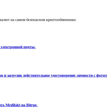
а копи-трейдинг
валют на самом безопасном криптообменнике.
 электронной почты.
 т. д.
 и загрузив действительное удостоверение личности с фотог
ь Medifakt на Bitrue.