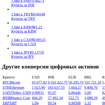
1
fakt
к
INR
₹
0.08271
Купить за INR
Заработок
1
fakt
к
TRY
₺
0.04146
Купить за TRY
1
fakt
к
KRW
₩
1.22
Купить за KRW
1
fakt
к
CAD
$
0.00121
Купить за CAD
1
fakt
к
JPY
¥
0.13719
Купить за JPY
Силовая свинья
Другие конверсии цифровых активов
Получайте конкурентные награды ежедневно
Крипто
USD
INR
EUR
BRL
R
BTC
Bitcoin
65,077.82
6,191,422.75
56,295.70
331,721.18
5
ETH
Ethereum
1,923.90
183,037.55
1,664.27
9,806.70
1
USDT
Tether USDt
0.99931
95.07
0.86446
5.09
8
BNB
Binance Coin
604.29
57,492.34
522.75
3,080.29
4
XRP
XRP
1.04
99.54
0.90508
5.33
8