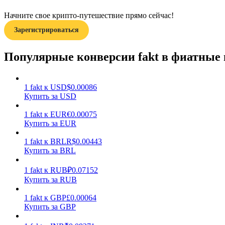
Начните свое крипто-путешествие прямо сейчас!
Гид
Зарегистрироваться
Руководство для начинающих по фьючерсам
Популярные конверсии fakt в фиатные
1
fakt
к
USD
$
0.00086
Купить за USD
1
fakt
к
EUR
€
0.00075
Купить за EUR
1
fakt
к
BRL
R$
0.00443
Торговые стратегии
Купить за BRL
Узнайте, как оставаться прибыльным
1
fakt
к
RUB
₽
0.07152
Купить за RUB
1
fakt
к
GBP
£
0.00064
Купить за GBP