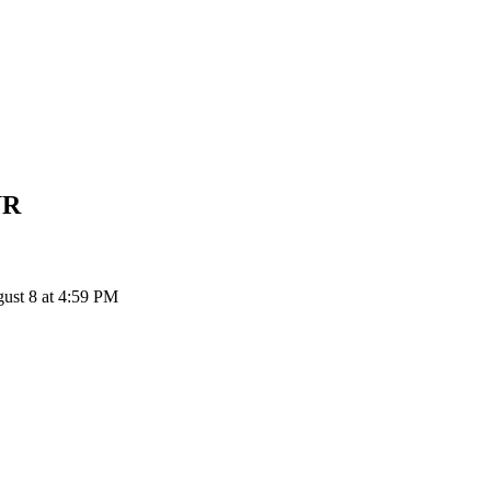
UR
st 8 at 4:59 PM
ия