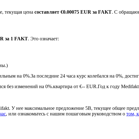
е, текущая цена
составляет €0.00075 EUR за FAKT
. С обращаю
UR за 1 FAKT
. Это означает:
ны.)
ырьевые товары
бильным на 0%.
За последние 24 часа курс колебался на 0%, дос
ся без изменений на 0%.квартира от €-- EUR.
Год к году Medifak
fakt. У нее максимальное предложение 5B, текущее общее пред
час
, или ознакомьтесь с нашим пошаговым руководством о
том, 