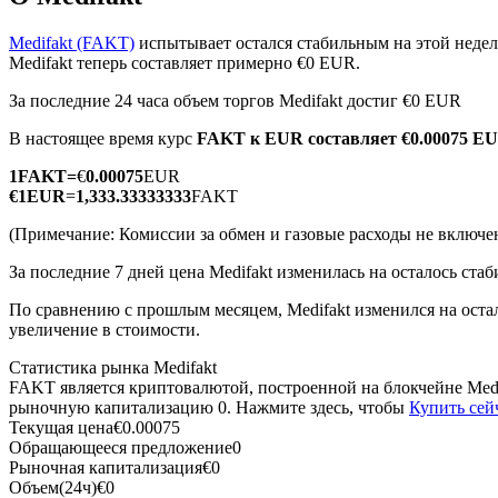
Medifakt (FAKT)
испытывает остался стабильным на этой недел
Medifakt теперь составляет примерно €0 EUR.
За последние 24 часа объем торгов Medifakt достиг €0 EUR
Фьючерсы на COIN-M
В настоящее время курс
FAKT к EUR
составляет €0.00075 E
Криптовалютные фьючерсы
1
FAKT
=
€
0.00075
EUR
€
1
EUR
=
1,333.33333333
FAKT
TradFi
(Примечание: Комиссии за обмен и газовые расходы не включе
Деривативы на акции, форекс, драгоценные металлы и с
За последние 7 дней цена Medifakt изменилась на осталось ста
По сравнению с прошлым месяцем, Medifakt изменился на остал
увеличение в стоимости.
Статистика рынка Medifakt
FAKT является криптовалютой, построенной на блокчейне Medi
рыночную капитализацию 0. Нажмите здесь, чтобы
Купить сей
Текущая цена
€
0.00075
Обращающееся предложение
0
Рыночная капитализация
€
0
USDC фьючерсы
Объем(24ч)
€
0