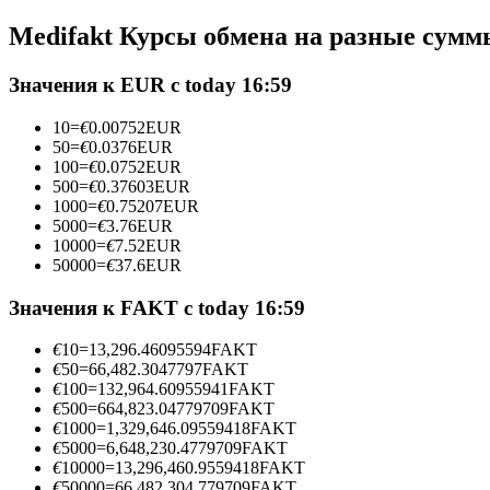
Фьючерсы с использованием USDC в качестве обеспечен
Medifakt Курсы обмена на разные сумм
Значения к EUR с today 16:59
10
=
€
0.00752
EUR
50
=
€
0.0376
EUR
100
=
€
0.0752
EUR
500
=
€
0.37603
EUR
1000
=
€
0.75207
EUR
5000
=
€
3.76
EUR
10000
=
€
7.52
EUR
Копирование торговли
50000
=
€
37.6
EUR
Присоединяйтесь к лучшим трейдерам
Значения к FAKT с today 16:59
€
10
=
13,296.46095594
FAKT
€
50
=
66,482.3047797
FAKT
€
100
=
132,964.60955941
FAKT
€
500
=
664,823.04779709
FAKT
€
1000
=
1,329,646.09559418
FAKT
€
5000
=
6,648,230.4779709
FAKT
€
10000
=
13,296,460.9559418
FAKT
€
50000
=
66,482,304.779709
FAKT