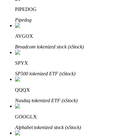
PIPEDOG
Блокировки BTR
Pipedog
Эксклюзивные инвестиции для владельцев BTR
AVGOX
Broadcom tokenized stock (xStock)
SPYX
SP500 tokenized ETF (xStock)
QQQX
Кредиты
Nasdaq tokenized ETF (xStock)
Сервис заимствований, обеспеченных криптовалютой
GOOGLX
Alphabet tokenized stock (xStock)