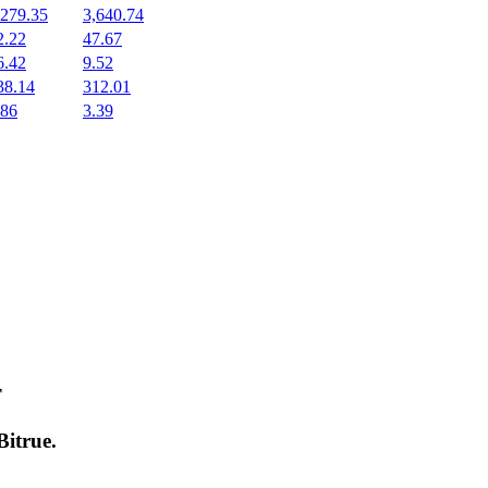
,279.35
3,640.74
2.22
47.67
6.42
9.52
38.14
312.01
.86
3.39
т
Bitrue
.