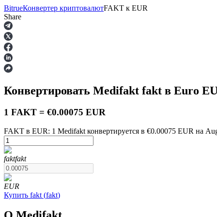
Bitrue
Конвертер криптовалют
FAKT
к
EUR
Share
Фьючерсы
Конвертировать Medifakt
fakt
в Euro
E
1 FAKT = €0.00075 EUR
FAKT в EUR: 1 Medifakt конвертируется в €0.00075 EUR на Augu
USDT-фьючерсы
fakt
fakt
Фьючерсы с использованием USDT в качестве обеспечен
EUR
Купить
fakt
(
fakt
)
О Medifakt