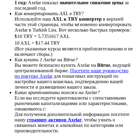
1 год:
Axelar показал
значительное снижение цены
за
последний год.
Как конвертировать AXL в TRY?
Используйте наш
AXL к TRY конвертер
в верхней
части этой страницы, чтобы мгновенно конвертировать
Axelar в Turkish Lira. Вот несколько быстрых примеров:
BTC Welcome Rewards
₺10 TRY = 5.7351617 AXL
Deposit & Trade BTC to Share 25000 USDT prize pool!
10 AXL = ₺17.44 TRY
(Все указанные курсы являются приблизительными и не
включают сборы.)
Как купить 1 Axelar на Bitrue?
Вы можете безопасно купить Axelar на
Bitrue
, ведущей
Deposit CASHCAT & Win
централизованной бирже.
Посетите наше руководство
по покупке Axelar
для пошаговых инструкций по
Share 500000 CASHCAT prize pool
настройке вашего кошелька, подтверждению вашей
личности и размещению вашего заказа.
Какие криптоактивы похожи на Axelar?
Если вы исследуете криптовалюты с сопоставимыми
Exclusive for BitMart Users
рыночными капитализациями или характеристиками,
ознакомьтесь с:
Register & Trade to Win 500,000 USDT
Для получения дополнительной информации посетите
нашу
страницу активов Axelar
, чтобы узнать о
связанных монетах и альткойнах по категориям или
производительности.