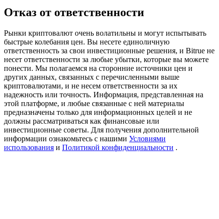
Precious Metals Trading Carnival
Отказ от ответственности
Trade Gold & Silver · 33,333 USDT Bonus
Рынки криптовалют очень волатильны и могут испытывать
быстрые колебания цен. Вы несете единоличную
ответственность за свои инвестиционные решения, и Bitrue не
несет ответственности за любые убытки, которые вы можете
USDT New User Exclusive 10% APR
понести. Мы полагаемся на сторонние источники цен и
других данных, связанных с перечисленными выше
USDT Flexible Staking | Daily Rewards
криптовалютами, и не несем ответственности за их
надежность или точность. Информация, представленная на
этой платформе, и любые связанные с ней материалы
предназначены только для информационных целей и не
должны рассматриваться как финансовые или
BTC New User Exclusive: 6.5% APR
инвестиционные советы. Для получения дополнительной
информации ознакомьтесь с нашими
Условиями
BTC Flexible Staking | Daily Rewards
использования
и
Политикой конфиденциальности
.