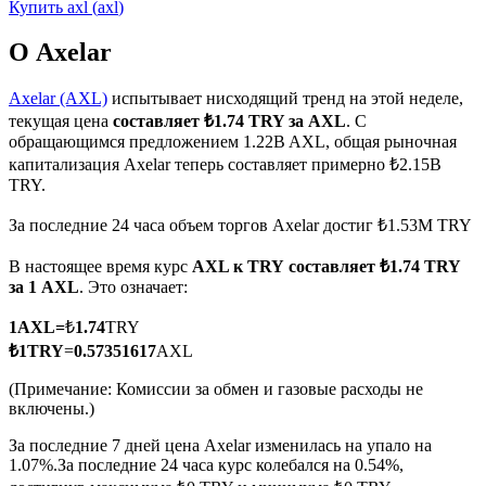
Купить
axl
(
axl
)
О Axelar
Axelar (AXL)
испытывает нисходящий тренд на этой неделе,
текущая цена
составляет ₺1.74 TRY за AXL
. С
Фьючерсы на COIN-M
обращающимся предложением 1.22B AXL, общая рыночная
капитализация Axelar теперь составляет примерно ₺2.15B
Криптовалютные фьючерсы
TRY.
За последние 24 часа объем торгов Axelar достиг ₺1.53M TRY
TradFi
В настоящее время курс
AXL к TRY
составляет ₺1.74 TRY
за 1 AXL
. Это означает:
Деривативы на акции, форекс, драгоценные металлы и
сырьевые товары
1
AXL
=
₺
1.74
TRY
₺
1
TRY
=
0.57351617
AXL
(Примечание: Комиссии за обмен и газовые расходы не
включены.)
За последние 7 дней цена Axelar изменилась на упало на
1.07%.
За последние 24 часа курс колебался на 0.54%,