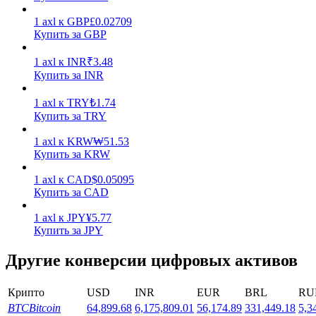
1
axl
к
GBP
£
0.02709
Купить за GBP
1
axl
к
INR
₹
3.48
Купить за INR
Стейкинг
1
axl
к
TRY
₺
1.74
Купить за TRY
Высокая прибыль и мгновенный доступ
1
axl
к
KRW
₩
51.53
Купить за KRW
1
axl
к
CAD
$
0.05095
Купить за CAD
1
axl
к
JPY
¥
5.77
Купить за JPY
Другие конверсии цифровых активов
Launchpool
Крипто
USD
INR
EUR
BRL
RU
Гибкая ставка для заработка популярных токенов
BTC
Bitcoin
64,899.68
6,175,809.01
56,174.89
331,449.18
5,3