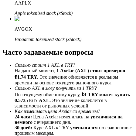
AAPLX
До 65% комиссии!
Apple tokenized stock (xStock)
AVGOX
Broadcom tokenized stock (xStock)
Часто задаваемые вопросы
Сколько стоит 1 AXL в TRY?
Реферал
На данный момент,
1 Axelar (AXL) стоит примерно
₺1.74 TRY.
Это значение обновляется в реальном
Пригласите друга, чтобы получить денежные
времени на основе текущего рыночного курса.
вознаграждения
Сколько AXL я могу получить за 1 TRY?
BTC Welcome Rewards
По текущему обменному курсу,
₺1 TRY может купить
0.57351617 AXL.
Это значение колеблется в
зависимости от рыночных условий.
Как изменилась цена Axelar со временем?
24 часа:
Цена Axelar изменилась на
увеличился на
немного
с вчерашнего дня.
30 дней:
Курс AXL к TRY
уменьшился
по сравнению с
прошлым месяцем.