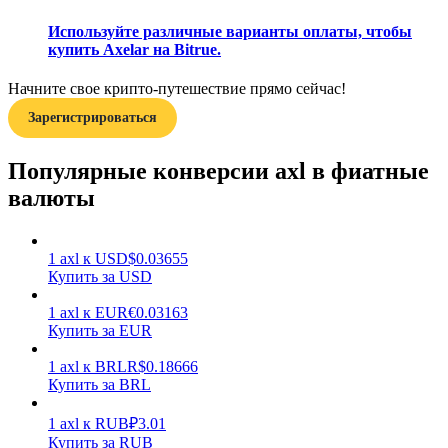
Используйте различные варианты оплаты, чтобы
купить Axelar на Bitrue.
Начните свое крипто-путешествие прямо сейчас!
Зарегистрироваться
Заработок
Популярные конверсии axl в фиатные
валюты
1
axl
к
USD
$
0.03655
Купить за USD
1
axl
к
EUR
€
0.03163
Купить за EUR
Силовая свинья
1
axl
к
BRL
R$
0.18666
Купить за BRL
Получайте конкурентные награды ежедневно
1
axl
к
RUB
₽
3.01
Купить за RUB