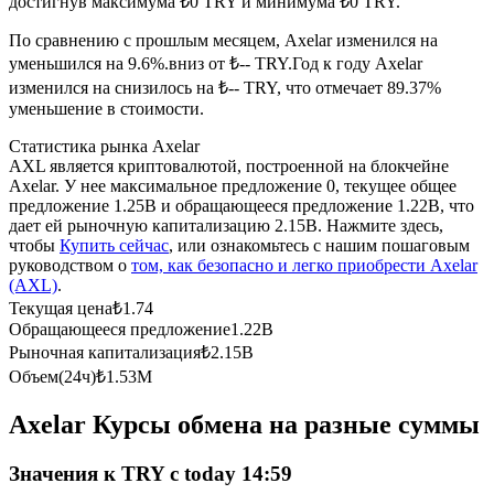
достигнув максимума ₺0 TRY и минимума ₺0 TRY.
По сравнению с прошлым месяцем, Axelar изменился на
USDC фьючерсы
уменьшился на 9.6%.вниз от ₺-- TRY.
Год к году Axelar
Фьючерсы с использованием USDC в качестве
изменился на снизилось на ₺-- TRY, что отмечает 89.37%
обеспечения
уменьшение в стоимости.
Статистика рынка Axelar
AXL является криптовалютой, построенной на блокчейне
Axelar. У нее максимальное предложение 0, текущее общее
предложение 1.25B и обращающееся предложение 1.22B, что
дает ей рыночную капитализацию 2.15B. Нажмите здесь,
чтобы
Купить сейчас
, или ознакомьтесь с нашим пошаговым
руководством о
том, как безопасно и легко приобрести Axelar
(AXL)
.
Текущая цена
₺
1.74
Копирование торговли
Обращающееся предложение
1.22B
Рыночная капитализация
₺
2.15B
Присоединяйтесь к лучшим трейдерам
Объем(24ч)
₺
1.53M
Axelar Курсы обмена на разные суммы
Значения к TRY с today 14:59