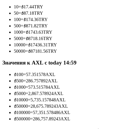
10
=
₺
17.44
TRY
50
=
₺
87.18
TRY
100
=
₺
174.36
TRY
Станьте копи-трейдером
500
=
₺
871.82
TRY
1000
=
₺
1743.63
TRY
Наслаждайтесь распределением прибыли и комиссиями
5000
=
₺
8718.16
TRY
за копи-трейдинг
10000
=
₺
17436.31
TRY
50000
=
₺
87181.56
TRY
Значения к AXL с today 14:59
₺
100
=
57.351578
AXL
₺
500
=
286.757892
AXL
₺
1000
=
573.515784
AXL
₺
5000
=
2,867.578924
AXL
Информация
₺
10000
=
5,735.157848
AXL
₺
50000
=
28,675.789243
AXL
Анализ больших данных, включая торговую информацию
₺
100000
=
57,351.578486
AXL
и т. д.
₺
500000
=
286,757.89243
AXL