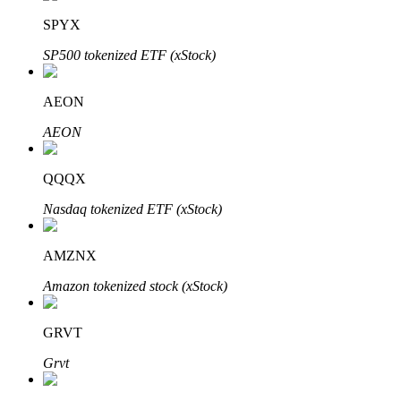
Узнайте о пассивном доходе
SPYX
Bitrue
AI
SP500 tokenized ETF (xStock)
AEON
AEON
QQQX
Bitrue Партнеры
Nasdaq tokenized ETF (xStock)
AMZNX
Amazon tokenized stock (xStock)
GRVT
Grvt
Партнеры Bitrue