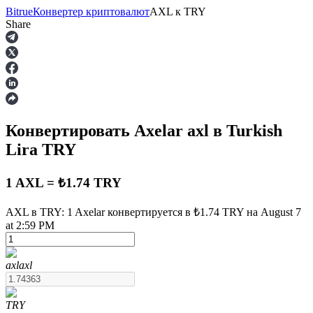
Bitrue
Конвертер криптовалют
AXL
к
TRY
Share
Фьючерсы
Конвертировать Axelar
axl
в Turkish
Lira
TRY
1 AXL = ₺1.74 TRY
AXL в TRY: 1 Axelar конвертируется в ₺1.74 TRY на August 7
USDT-фьючерсы
at 2:59 PM
Фьючерсы с использованием USDT в качестве
обеспечения
axl
axl
TRY