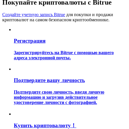
Покупайте криптовалюты с Bitrue
Создайте учетную запись Bitrue
для покупки и продажи
криптовалют на самом безопасном криптообменнике.
Регистрация
Гид
Зарегистрируйтесь на Bitrue с помощью вашего
Руководство для начинающих по фьючерсам
адреса электронной почты.
Подтвердите вашу личность
Подтвердите свою личность, введя личную
информацию и загрузив действительное
удостоверение личности с фотографией.
Торговые стратегии
Узнайте, как оставаться прибыльным
Купить криптовалюту！