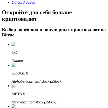
DOGE
0.06988
Откройте для себя больше
криптовалют
Выбор новейших и популярных криптовалют на
Bitrue
.
Авто Инвест
CC
Получите долгосрочную прибыль и гибкие проценты
Canton
GOOGLX
Alphabet tokenized stock (xStock)
METAX
Meta tokenized stock (xStock)
Изучите стейкинг