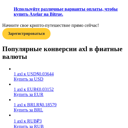
Используйте различные варианты оплаты, чтобы
купить Axelar на Bitrue.
Начните свое крипто-путешествие прямо сейчас!
Зарегистрироваться
Заработок
Популярные конверсии axl в фиатные
валюты
1
axl
к
USD
$
0.03644
Купить за USD
1
axl
к
EUR
€
0.03152
Купить за EUR
Силовая свинья
1
axl
к
BRL
R$
0.18579
Купить за BRL
Получайте конкурентные награды ежедневно
1
axl
к
RUB
₽
3
Купить за RUB