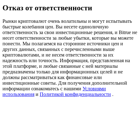
Precious Metals Trading Carnival
Отказ от ответственности
Trade Gold & Silver · 33,333 USDT Bonus
Рынки криптовалют очень волатильны и могут испытывать
быстрые колебания цен. Вы несете единоличную
ответственность за свои инвестиционные решения, и Bitrue не
несет ответственности за любые убытки, которые вы можете
USDT New User Exclusive 10% APR
понести. Мы полагаемся на сторонние источники цен и
других данных, связанных с перечисленными выше
USDT Flexible Staking | Daily Rewards
криптовалютами, и не несем ответственности за их
надежность или точность. Информация, представленная на
этой платформе, и любые связанные с ней материалы
предназначены только для информационных целей и не
должны рассматриваться как финансовые или
BTC New User Exclusive: 6.5% APR
инвестиционные советы. Для получения дополнительной
информации ознакомьтесь с нашими
Условиями
BTC Flexible Staking | Daily Rewards
использования
и
Политикой конфиденциальности
.