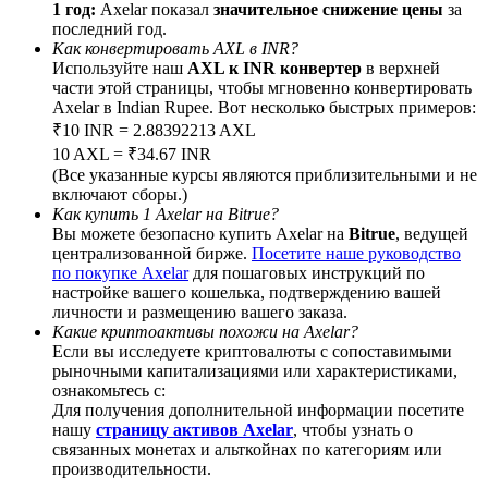
1 год:
Axelar показал
значительное снижение цены
за
последний год.
Как конвертировать AXL в INR?
Используйте наш
AXL к INR конвертер
в верхней
части этой страницы, чтобы мгновенно конвертировать
Axelar в Indian Rupee. Вот несколько быстрых примеров:
BTC Welcome Rewards
₹10 INR = 2.88392213 AXL
Deposit & Trade BTC to Share 25000 USDT prize pool!
10 AXL = ₹34.67 INR
(Все указанные курсы являются приблизительными и не
включают сборы.)
Как купить 1 Axelar на Bitrue?
Вы можете безопасно купить Axelar на
Bitrue
, ведущей
Deposit CASHCAT & Win
централизованной бирже.
Посетите наше руководство
по покупке Axelar
для пошаговых инструкций по
Share 500000 CASHCAT prize pool
настройке вашего кошелька, подтверждению вашей
личности и размещению вашего заказа.
Какие криптоактивы похожи на Axelar?
Если вы исследуете криптовалюты с сопоставимыми
Exclusive for BitMart Users
рыночными капитализациями или характеристиками,
ознакомьтесь с:
Register & Trade to Win 500,000 USDT
Для получения дополнительной информации посетите
нашу
страницу активов Axelar
, чтобы узнать о
связанных монетах и альткойнах по категориям или
производительности.