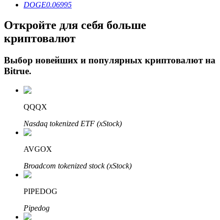
DOGE
0.06995
Откройте для себя больше
криптовалют
Выбор новейших и популярных криптовалют на
Bitrue
.
Авто Инвест
QQQX
Получите долгосрочную прибыль и гибкие проценты
Nasdaq tokenized ETF (xStock)
AVGOX
Broadcom tokenized stock (xStock)
PIPEDOG
Pipedog
Изучите стейкинг