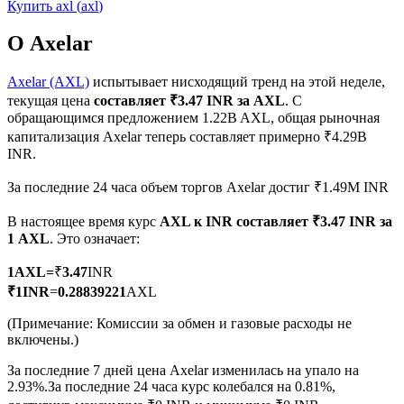
Купить
axl
(
axl
)
О Axelar
Axelar (AXL)
испытывает нисходящий тренд на этой неделе,
текущая цена
составляет ₹3.47 INR за AXL
. С
Фьючерсы на COIN-M
обращающимся предложением 1.22B AXL, общая рыночная
капитализация Axelar теперь составляет примерно ₹4.29B
Криптовалютные фьючерсы
INR.
За последние 24 часа объем торгов Axelar достиг ₹1.49M INR
TradFi
В настоящее время курс
AXL к INR
составляет ₹3.47 INR за
1 AXL
. Это означает:
Деривативы на акции, форекс, драгоценные металлы и
сырьевые товары
1
AXL
=
₹
3.47
INR
₹
1
INR
=
0.28839221
AXL
(Примечание: Комиссии за обмен и газовые расходы не
включены.)
За последние 7 дней цена Axelar изменилась на упало на
2.93%.
За последние 24 часа курс колебался на 0.81%,