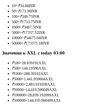
10
=
₹
34.68
INR
50
=
₹
173.38
INR
100
=
₹
346.75
INR
Станьте копи-трейдером
500
=
₹
1733.75
INR
1000
=
₹
3467.5
INR
Наслаждайтесь распределением прибыли и комиссиями
5000
=
₹
17337.52
INR
за копи-трейдинг
10000
=
₹
34675.04
INR
50000
=
₹
173375.18
INR
Значения к AXL с today 03:00
₹
100
=
28.839192
AXL
₹
500
=
144.19596
AXL
₹
1000
=
288.39192
AXL
₹
5000
=
1,441.959604
AXL
Информация
₹
10000
=
2,883.919209
AXL
₹
50000
=
14,419.596049
AXL
Анализ больших данных, включая торговую информацию
₹
100000
=
28,839.192099
AXL
и т. д.
₹
500000
=
144,195.960499
AXL