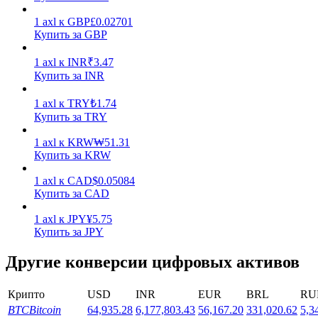
1
axl
к
GBP
£
0.02701
Купить за GBP
1
axl
к
INR
₹
3.47
Купить за INR
Стейкинг
1
axl
к
TRY
₺
1.74
Купить за TRY
Высокая прибыль и мгновенный доступ
1
axl
к
KRW
₩
51.31
Купить за KRW
1
axl
к
CAD
$
0.05084
Купить за CAD
1
axl
к
JPY
¥
5.75
Купить за JPY
Другие конверсии цифровых активов
Launchpool
Крипто
USD
INR
EUR
BRL
RU
Гибкая ставка для заработка популярных токенов
BTC
Bitcoin
64,935.28
6,177,803.43
56,167.20
331,020.62
5,3