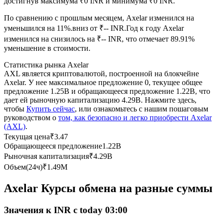
достигнув максимума ₹0 INR и минимума ₹0 INR.
По сравнению с прошлым месяцем, Axelar изменился на
USDC фьючерсы
уменьшился на 11%.вниз от ₹-- INR.
Год к году Axelar
Фьючерсы с использованием USDC в качестве
изменился на снизилось на ₹-- INR, что отмечает 89.91%
обеспечения
уменьшение в стоимости.
Статистика рынка Axelar
AXL является криптовалютой, построенной на блокчейне
Axelar. У нее максимальное предложение 0, текущее общее
предложение 1.25B и обращающееся предложение 1.22B, что
дает ей рыночную капитализацию 4.29B. Нажмите здесь,
чтобы
Купить сейчас
, или ознакомьтесь с нашим пошаговым
руководством о
том, как безопасно и легко приобрести Axelar
(AXL)
.
Текущая цена
₹
3.47
Копирование торговли
Обращающееся предложение
1.22B
Рыночная капитализация
₹
4.29B
Присоединяйтесь к лучшим трейдерам
Объем(24ч)
₹
1.49M
Axelar Курсы обмена на разные суммы
Значения к INR с today 03:00