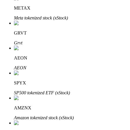
Узнайте о пассивном доходе
METAX
Bitrue
AI
Meta tokenized stock (xStock)
GRVT
Grvt
AEON
Bitrue Партнеры
AEON
SPYX
SP500 tokenized ETF (xStock)
AMZNX
Amazon tokenized stock (xStock)
Партнеры Bitrue