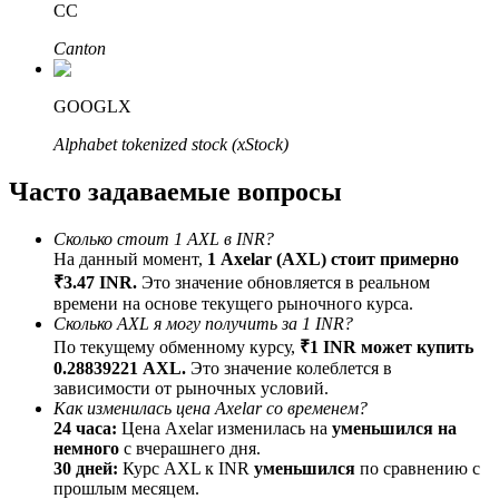
CC
До 65% комиссии!
Canton
GOOGLX
Alphabet tokenized stock (xStock)
Часто задаваемые вопросы
Сколько стоит 1 AXL в INR?
Реферал
На данный момент,
1 Axelar (AXL) стоит примерно
₹3.47 INR.
Это значение обновляется в реальном
Пригласите друга, чтобы получить денежные
времени на основе текущего рыночного курса.
вознаграждения
Сколько AXL я могу получить за 1 INR?
BTC Welcome Rewards
По текущему обменному курсу,
₹1 INR может купить
0.28839221 AXL.
Это значение колеблется в
зависимости от рыночных условий.
Как изменилась цена Axelar со временем?
24 часа:
Цена Axelar изменилась на
уменьшился на
немного
с вчерашнего дня.
30 дней:
Курс AXL к INR
уменьшился
по сравнению с
прошлым месяцем.