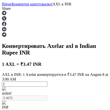
Bitrue
Конвертер криптовалют
AXL
к
INR
Share
Фьючерсы
Конвертировать Axelar
axl
в Indian
Rupee
INR
1 AXL = ₹3.47 INR
AXL в INR: 1 Axelar конвертируется в ₹3.47 INR на August 8 at
USDT-фьючерсы
3:00 AM
Фьючерсы с использованием USDT в качестве
обеспечения
axl
axl
INR