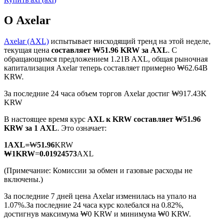
О Axelar
Axelar (AXL)
испытывает нисходящий тренд на этой неделе,
текущая цена
составляет ₩51.96 KRW за AXL
. С
обращающимся предложением 1.21B AXL, общая рыночная
Фьючерсы на COIN-M
капитализация Axelar теперь составляет примерно ₩62.64B
KRW.
Криптовалютные фьючерсы
За последние 24 часа объем торгов Axelar достиг ₩917.43K
KRW
TradFi
В настоящее время курс
AXL к KRW
составляет ₩51.96
KRW за 1 AXL
. Это означает:
Деривативы на акции, форекс, драгоценные металлы и
сырьевые товары
1
AXL
=
₩
51.96
KRW
₩
1
KRW
=
0.01924573
AXL
(Примечание: Комиссии за обмен и газовые расходы не
включены.)
За последние 7 дней цена Axelar изменилась на упало на
1.07%.
За последние 24 часа курс колебался на 0.82%,
достигнув максимума ₩0 KRW и минимума ₩0 KRW.