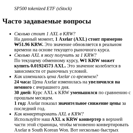
До 65% комиссии!
SP500 tokenized ETF (xStock)
Часто задаваемые вопросы
Сколько стоит 1 AXL в KRW?
На данный момент,
1 Axelar (AXL) стоит примерно
₩51.96 KRW.
Это значение обновляется в реальном
времени на основе текущего рыночного курса.
Сколько AXL я могу получить за 1 KRW?
По текущему обменному курсу,
₩1 KRW может
купить 0.01924573 AXL.
Это значение колеблется в
Реферал
зависимости от рыночных условий.
Пригласите друга, чтобы получить денежные
Как изменилась цена Axelar со временем?
вознаграждения
24 часа:
Цена Axelar изменилась на
увеличился на
немного
с вчерашнего дня.
Deposit CASHCAT & Win
30 дней:
Курс AXL к KRW
уменьшился
по сравнению с
прошлым месяцем.
1 год:
Axelar показал
значительное снижение цены
за
последний год.
Как конвертировать AXL в KRW?
Используйте наш
AXL к KRW конвертер
в верхней
части этой страницы, чтобы мгновенно конвертировать
Axelar в South Korean Won. Вот несколько быстрых