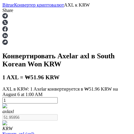
Bitrue
Конвертер криптовалют
AXL
к
KRW
Share
Фьючерсы
Конвертировать Axelar
axl
в South
Korean Won
KRW
1 AXL = ₩51.96 KRW
AXL в KRW: 1 Axelar конвертируется в ₩51.96 KRW на
August 6 at 1:00 AM
USDT-фьючерсы
Фьючерсы с использованием USDT в качестве
обеспечения
axl
axl
KRW
Купить
axl
(
axl
)