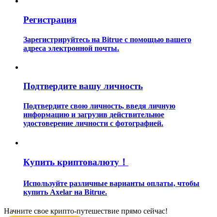
Регистрация
Зарегистрируйтесь на Bitrue с помощью вашего
адреса электронной почты.
Гид
Подтвердите вашу личность
Руководство для начинающих по фьючерсам
Подтвердите свою личность, введя личную
информацию и загрузив действительное
удостоверение личности с фотографией.
Купить криптовалюту！
Используйте различные варианты оплаты, чтобы
Торговые стратегии
купить Axelar на Bitrue.
Узнайте, как оставаться прибыльным
Начните свое крипто-путешествие прямо сейчас!