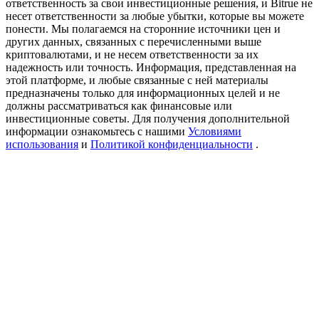
ответственность за свои инвестиционные решения, и Bitrue не
USDT New User Exclusive 10% APR
несет ответственности за любые убытки, которые вы можете
понести. Мы полагаемся на сторонние источники цен и
USDT Flexible Staking | Daily Rewards
других данных, связанных с перечисленными выше
криптовалютами, и не несем ответственности за их
надежность или точность. Информация, представленная на
этой платформе, и любые связанные с ней материалы
предназначены только для информационных целей и не
New Listing Futures Fest
должны рассматриваться как финансовые или
Trade New Futures, Win 200,000 USDT
инвестиционные советы. Для получения дополнительной
информации ознакомьтесь с нашими
Условиями
использования
и
Политикой конфиденциальности
.
Crypto World Cup 2026: Grand Finale
77,777+3k Rewards