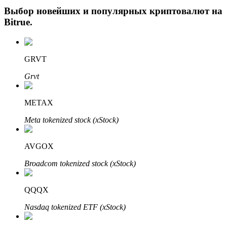
Выбор новейших и популярных криптовалют на
Bitrue
.
GRVT
Grvt
Авто Инвест
METAX
Получите долгосрочную прибыль и гибкие проценты
Meta tokenized stock (xStock)
AVGOX
Broadcom tokenized stock (xStock)
QQQX
Nasdaq tokenized ETF (xStock)
Изучите стейкинг