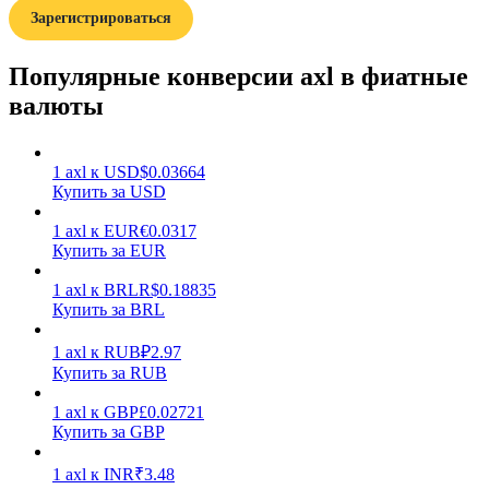
Зарегистрироваться
Популярные конверсии axl в фиатные
валюты
Заработок
1
axl
к
USD
$
0.03664
Купить за USD
1
axl
к
EUR
€
0.0317
Купить за EUR
1
axl
к
BRL
R$
0.18835
Купить за BRL
1
axl
к
RUB
₽
2.97
Купить за RUB
Силовая свинья
1
axl
к
GBP
£
0.02721
Получайте конкурентные награды ежедневно
Купить за GBP
1
axl
к
INR
₹
3.48