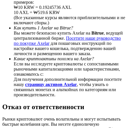
примеров:
₩10 KRW = 0.19245736 AXL
10 AXL = ₩519.6 KRW
(Все указанные курсы являются приблизительными и не
включают сборы.)
Как купить 1 Axelar на Bitrue?
Deposit CASHCAT & Win
Вы можете безопасно купить Axelar на
Bitrue
, ведущей
централизованной бирже.
Посетите наше руководство
Share 500000 CASHCAT prize pool
по покупке Axelar
для пошаговых инструкций по
настройке вашего кошелька, подтверждению вашей
личности и размещению вашего заказа.
Какие криптоактивы похожи на Axelar?
Exclusive for BitMart Users
Если вы исследуете криптовалюты с сопоставимыми
рыночными капитализациями или характеристиками,
Register & Trade to Win 500,000 USDT
ознакомьтесь с:
Для получения дополнительной информации посетите
нашу
страницу активов Axelar
, чтобы узнать о
связанных монетах и альткойнах по категориям или
производительности.
Precious Metals Trading Carnival
Отказ от ответственности
Trade Gold & Silver · 33,333 USDT Bonus
Рынки криптовалют очень волатильны и могут испытывать
быстрые колебания цен. Вы несете единоличную