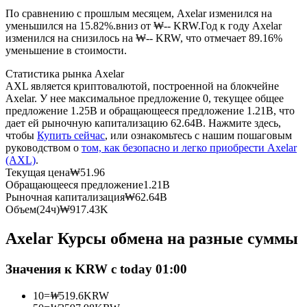
По сравнению с прошлым месяцем, Axelar изменился на
уменьшился на 15.82%.вниз от ₩-- KRW.
Год к году Axelar
USDC фьючерсы
изменился на снизилось на ₩-- KRW, что отмечает 89.16%
уменьшение в стоимости.
Фьючерсы с использованием USDC в качестве
обеспечения
Статистика рынка Axelar
AXL является криптовалютой, построенной на блокчейне
Axelar. У нее максимальное предложение 0, текущее общее
предложение 1.25B и обращающееся предложение 1.21B, что
дает ей рыночную капитализацию 62.64B. Нажмите здесь,
чтобы
Купить сейчас
, или ознакомьтесь с нашим пошаговым
руководством о
том, как безопасно и легко приобрести Axelar
(AXL)
.
Текущая цена
₩
51.96
Обращающееся предложение
1.21B
Рыночная капитализация
₩
62.64B
Копирование торговли
Объем(24ч)
₩
917.43K
Присоединяйтесь к лучшим трейдерам
Axelar Курсы обмена на разные суммы
Значения к KRW с today 01:00
10
=
₩
519.6
KRW