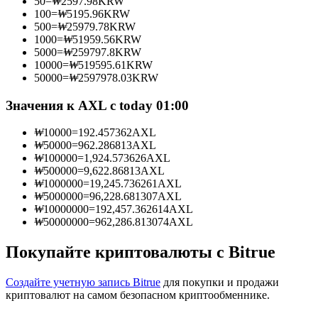
50
=
₩
2597.98
KRW
100
=
₩
5195.96
KRW
500
=
₩
25979.78
KRW
1000
=
₩
51959.56
KRW
5000
=
₩
259797.8
KRW
Станьте копи-трейдером
10000
=
₩
519595.61
KRW
50000
=
₩
2597978.03
KRW
Наслаждайтесь распределением прибыли и комиссиями
за копи-трейдинг
Значения к AXL с today 01:00
₩
10000
=
192.457362
AXL
₩
50000
=
962.286813
AXL
₩
100000
=
1,924.573626
AXL
₩
500000
=
9,622.86813
AXL
₩
1000000
=
19,245.736261
AXL
₩
5000000
=
96,228.681307
AXL
₩
10000000
=
192,457.362614
AXL
₩
50000000
=
962,286.813074
AXL
Информация
Покупайте криптовалюты с Bitrue
Анализ больших данных, включая торговую информацию
и т. д.
Создайте учетную запись Bitrue
для покупки и продажи
криптовалют на самом безопасном криптообменнике.