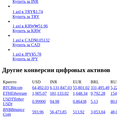
Купить за INR
1
axl
к
TRY
₺
1.74
Купить за TRY
1
axl
к
KRW
₩
51.96
Купить за KRW
Стейкинг
1
axl
к
CAD
$
0.05132
Купить за CAD
Высокая прибыль и мгновенный доступ
1
axl
к
JPY
¥
5.78
Купить за JPY
Другие конверсии цифровых активов
Крипто
USD
INR
EUR
BRL
RU
BTC
Bitcoin
64,492.03
6,131,847.03
55,801.02
331,495.49
5,2
ETH
Ethereum
1,905.07
181,133.02
1,648.34
9,792.28
154
USDT
Tether
Launchpool
0.99900
94.98
0.86438
5.13
80.
USDt
Гибкая ставка для заработка популярных токенов
BNB
Binance
593.96
56,473.85
513.92
3,053.04
48,
Coin