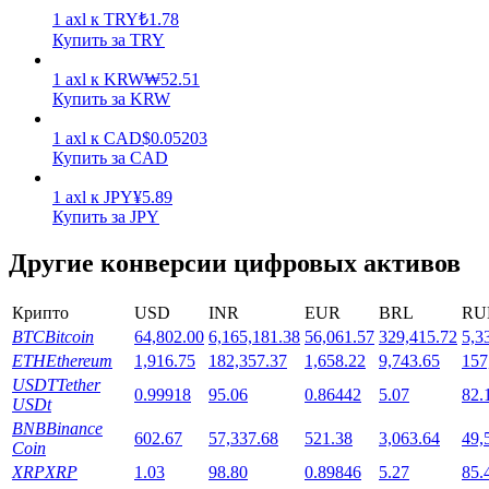
1
axl
к
TRY
₺
1.78
Купить за TRY
1
axl
к
KRW
₩
52.51
Купить за KRW
1
axl
к
CAD
$
0.05203
Стейкинг
Купить за CAD
Высокая прибыль и мгновенный доступ
1
axl
к
JPY
¥
5.89
Купить за JPY
Другие конверсии цифровых активов
Крипто
USD
INR
EUR
BRL
RU
BTC
Bitcoin
64,802.00
6,165,181.38
56,061.57
329,415.72
5,3
ETH
Ethereum
1,916.75
182,357.37
1,658.22
9,743.65
157
USDT
Tether
0.99918
95.06
0.86442
5.07
82.
USDt
Launchpool
BNB
Binance
602.67
57,337.68
521.38
3,063.64
49,
Coin
Гибкая ставка для заработка популярных токенов
XRP
XRP
1.03
98.80
0.89846
5.27
85.