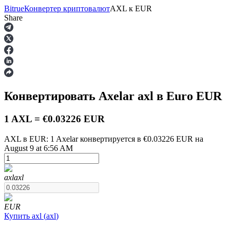
Bitrue
Конвертер криптовалют
AXL
к
EUR
Share
Фьючерсы
Конвертировать Axelar
axl
в Euro
EUR
1 AXL = €0.03226 EUR
AXL в EUR: 1 Axelar конвертируется в €0.03226 EUR на
August 9 at 6:56 AM
USDT-фьючерсы
axl
axl
Фьючерсы с использованием USDT в качестве
обеспечения
EUR
Купить
axl
(
axl
)