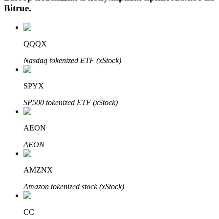
Bitrue
.
QQQX
Nasdaq tokenized ETF (xStock)
SPYX
Авто Инвест
SP500 tokenized ETF (xStock)
Получите долгосрочную прибыль и гибкие проценты
AEON
AEON
AMZNX
Amazon tokenized stock (xStock)
CC
Изучите стейкинг