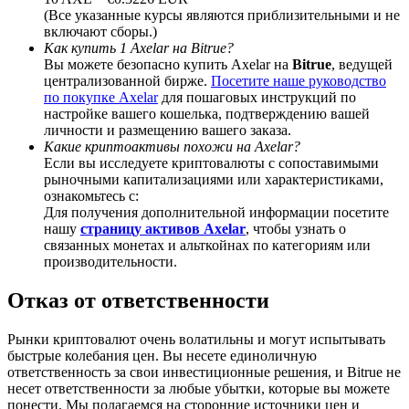
(Все указанные курсы являются приблизительными и не
включают сборы.)
Как купить 1 Axelar на Bitrue?
Вы можете безопасно купить Axelar на
Bitrue
, ведущей
централизованной бирже.
Посетите наше руководство
BTC Welcome Rewards
по покупке Axelar
для пошаговых инструкций по
настройке вашего кошелька, подтверждению вашей
Deposit & Trade BTC to Share 25000 USDT prize pool!
личности и размещению вашего заказа.
Какие криптоактивы похожи на Axelar?
Если вы исследуете криптовалюты с сопоставимыми
рыночными капитализациями или характеристиками,
ознакомьтесь с:
Deposit CASHCAT & Win
Для получения дополнительной информации посетите
нашу
страницу активов Axelar
, чтобы узнать о
Share 500000 CASHCAT prize pool
связанных монетах и альткойнах по категориям или
производительности.
Отказ от ответственности
Exclusive for BitMart Users
Рынки криптовалют очень волатильны и могут испытывать
Register & Trade to Win 500,000 USDT
быстрые колебания цен. Вы несете единоличную
ответственность за свои инвестиционные решения, и Bitrue не
несет ответственности за любые убытки, которые вы можете
понести. Мы полагаемся на сторонние источники цен и