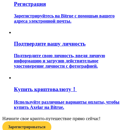
Регистрация
Зарегистрируйтесь на Bitrue с помощью вашего
адреса электронной почты.
Подтвердите вашу личность
Гид
Руководство для начинающих по фьючерсам
Подтвердите свою личность, введя личную
информацию и загрузив действительное
удостоверение личности с фотографией.
Купить криптовалюту！
Используйте различные варианты оплаты, чтобы
купить Axelar на Bitrue.
Торговые стратегии
Начните свое крипто-путешествие прямо сейчас!
Узнайте, как оставаться прибыльным
Зарегистрироваться