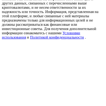
Precious Metals Trading Carnival
других данных, связанных с перечисленными выше
криптовалютами, и не несем ответственности за их
Trade Gold & Silver · 33,333 USDT Bonus
надежность или точность. Информация, представленная на
этой платформе, и любые связанные с ней материалы
предназначены только для информационных целей и не
должны рассматриваться как финансовые или
инвестиционные советы. Для получения дополнительной
USDT New User Exclusive 10% APR
информации ознакомьтесь с нашими
Условиями
использования
и
Политикой конфиденциальности
.
USDT Flexible Staking | Daily Rewards
BTC New User Exclusive: 6.5% APR
BTC Flexible Staking | Daily Rewards