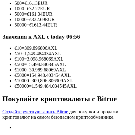
500
=
€
16.13
EUR
1000
=
€
32.27
EUR
5000
=
€
161.34
EUR
10000
=
€
322.69
EUR
50000
=
€
1613.44
EUR
Станьте копи-трейдером
Значения к AXL с today 06:56
Наслаждайтесь распределением прибыли и комиссиями
за копи-трейдинг
€
10
=
309.896806
AXL
€
50
=
1,549.484034
AXL
€
100
=
3,098.968069
AXL
€
500
=
15,494.840345
AXL
€
1000
=
30,989.68069
AXL
€
5000
=
154,948.403454
AXL
€
10000
=
309,896.806909
AXL
€
50000
=
1,549,484.034545
AXL
Покупайте криптовалюты с Bitrue
Информация
Создайте учетную запись Bitrue
для покупки и продажи
Анализ больших данных, включая торговую информацию
криптовалют на самом безопасном криптообменнике.
и т. д.