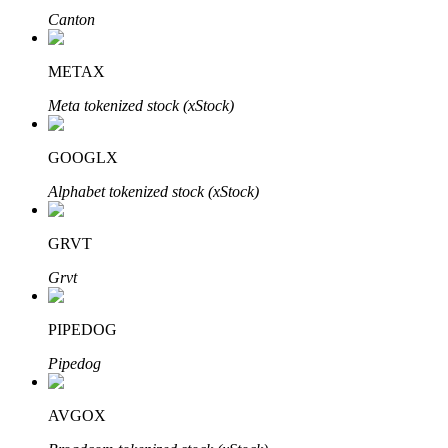
Canton
Узнайте о пассивном доходе
Bitrue
AI
METAX
Meta tokenized stock (xStock)
GOOGLX
Alphabet tokenized stock (xStock)
Bitrue Партнеры
GRVT
Grvt
PIPEDOG
Pipedog
AVGOX
Партнеры Bitrue