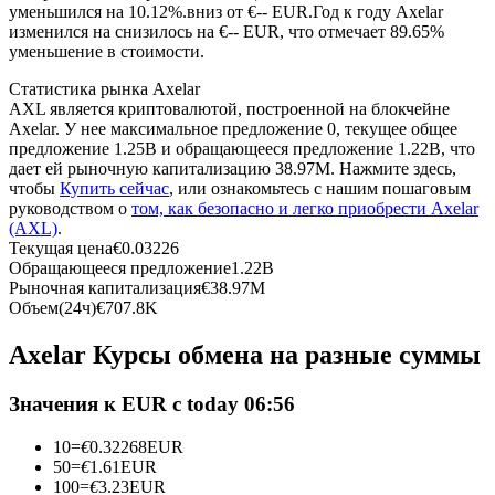
уменьшился на 10.12%.вниз от €-- EUR.
Год к году Axelar
изменился на снизилось на €-- EUR, что отмечает 89.65%
USDC фьючерсы
уменьшение в стоимости.
Фьючерсы с использованием USDC в качестве
Статистика рынка Axelar
обеспечения
AXL является криптовалютой, построенной на блокчейне
Axelar. У нее максимальное предложение 0, текущее общее
предложение 1.25B и обращающееся предложение 1.22B, что
дает ей рыночную капитализацию 38.97M. Нажмите здесь,
чтобы
Купить сейчас
, или ознакомьтесь с нашим пошаговым
руководством о
том, как безопасно и легко приобрести Axelar
(AXL)
.
Текущая цена
€
0.03226
Обращающееся предложение
1.22B
Рыночная капитализация
€
38.97M
Объем(24ч)
€
707.8K
Копирование торговли
Axelar Курсы обмена на разные суммы
Присоединяйтесь к лучшим трейдерам
Значения к EUR с today 06:56
10
=
€
0.32268
EUR
50
=
€
1.61
EUR
100
=
€
3.23
EUR