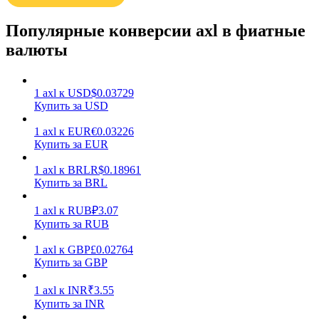
Популярные конверсии axl в фиатные
валюты
1
axl
к
USD
$
0.03729
Заработок
Купить за USD
1
axl
к
EUR
€
0.03226
Купить за EUR
1
axl
к
BRL
R$
0.18961
Купить за BRL
1
axl
к
RUB
₽
3.07
Купить за RUB
1
axl
к
GBP
£
0.02764
Силовая свинья
Купить за GBP
Получайте конкурентные награды ежедневно
1
axl
к
INR
₹
3.55
Купить за INR