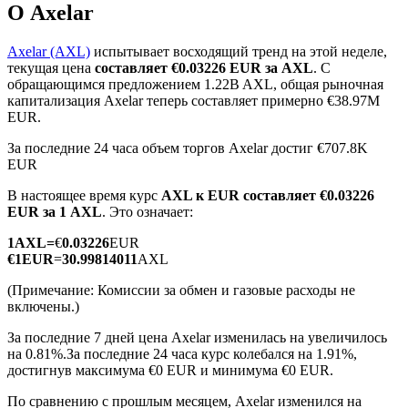
О Axelar
Axelar (AXL)
испытывает восходящий тренд на этой неделе,
текущая цена
составляет €0.03226 EUR за AXL
. С
обращающимся предложением 1.22B AXL, общая рыночная
капитализация Axelar теперь составляет примерно €38.97M
Фьючерсы на COIN-M
EUR.
Криптовалютные фьючерсы
За последние 24 часа объем торгов Axelar достиг €707.8K
EUR
В настоящее время курс
AXL к EUR
составляет €0.03226
EUR за 1 AXL
. Это означает:
TradFi
1
AXL
=
€
0.03226
EUR
Деривативы на акции, форекс, драгоценные металлы и
€
1
EUR
=
30.99814011
AXL
сырьевые товары
(Примечание: Комиссии за обмен и газовые расходы не
включены.)
За последние 7 дней цена Axelar изменилась на увеличилось
на 0.81%.
За последние 24 часа курс колебался на 1.91%,
достигнув максимума €0 EUR и минимума €0 EUR.
По сравнению с прошлым месяцем, Axelar изменился на