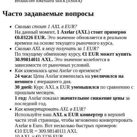
Broadcom tokenized stock (xStock)
До 65% комиссии!
Часто задаваемые вопросы
Сколько стоит 1 AXL в EUR?
На данный момент,
1 Axelar (AXL) стоит примерно
€0.03226 EUR.
Это значение обновляется в реальном
времени на основе текущего рыночного курса.
Сколько AXL я могу получить за 1 EUR?
По текущему обменному курсу,
€1 EUR может купить
30.99814011 AXL.
Это значение колеблется в
зависимости от рыночных условий.
Реферал
Как изменилась цена Axelar со временем?
24 часа:
Цена Axelar изменилась на
увеличился на
Пригласите друга, чтобы получить денежные
немного
с вчерашнего дня.
вознаграждения
30 дней:
Курс AXL к EUR
уменьшился
по сравнению с
прошлым месяцем.
BTC Welcome Rewards
1 год:
Axelar показал
значительное снижение цены
за
последний год.
Как конвертировать AXL в EUR?
Используйте наш
AXL к EUR конвертер
в верхней
части этой страницы, чтобы мгновенно конвертировать
Axelar в Euro. Вот несколько быстрых примеров:
€10 EUR = 309.98140111 AXL
10 AXL = €0.3226 EUR