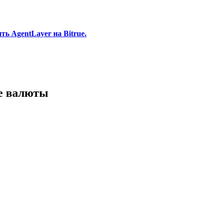
ь AgentLayer на Bitrue.
е валюты