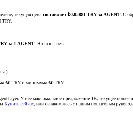
неделе, текущая цена
составляет ₺0.05881 TRY за AGENT
. С о
M TRY.
 TRY за 1 AGENT
. Это означает:
ырьевые товары
ны.)
мума ₺0 TRY и минимума ₺0 TRY.
entLayer. У нее максимальное предложение 1B, текущее общее
бы
Купить сейчас
, или ознакомьтесь с нашим пошаговым руково