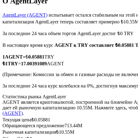
О AgentLayer
AgentLayer (AGENT)
испытывает остался стабильным на этой 
капитализация AgentLayer теперь составляет примерно ₺10.55
Фьючерсы на COIN-M
За последние 24 часа объем торгов AgentLayer достиг ₺0 TRY
Криптовалютные фьючерсы
В настоящее время курс
AGENT к TRY
составляет ₺0.05881
1
AGENT
=
₺
0.05881
TRY
TradFi
₺
1
TRY
=
17.00391089
AGENT
Деривативы на акции, форекс, драгоценные металлы и с
(Примечание: Комиссии за обмен и газовые расходы не включе
За последние 24 часа курс колебался на 0%, достигнув макси
Статистика рынка AgentLayer
AGENT является криптовалютой, построенной на блокчейне Ag
дает ей рыночную капитализацию 10.55M. Нажмите здесь, что
(AGENT)
.
Текущая цена
₺
0.05881
Обращающееся предложение
713.44M
Рыночная капитализация
₺
10.55M
USDC фьючерсы