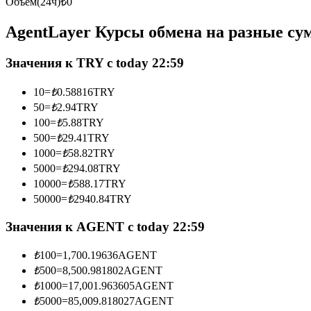
Объем(24ч)
₺
0
Фьючерсы с использованием USDC в качестве обеспечен
AgentLayer Курсы обмена на разные с
Значения к TRY с today 22:59
10
=
₺
0.58816
TRY
50
=
₺
2.94
TRY
100
=
₺
5.88
TRY
500
=
₺
29.41
TRY
1000
=
₺
58.82
TRY
Копирование торговли
5000
=
₺
294.08
TRY
Присоединяйтесь к лучшим трейдерам
10000
=
₺
588.17
TRY
50000
=
₺
2940.84
TRY
Значения к AGENT с today 22:59
₺
100
=
1,700.19636
AGENT
₺
500
=
8,500.981802
AGENT
₺
1000
=
17,001.963605
AGENT
₺
5000
=
85,009.818027
AGENT