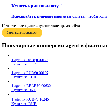
Купить криптовалюту！
Гид
Используйте различные варианты оплаты, чтобы купит
Руководство для начинающих по фьючерсам
Начните свое крипто-путешествие прямо сейчас!
Зарегистрироваться
Популярные конверсии agent в фиатны
1
agent
к
USD
$
0.00123
Купить за USD
Торговые стратегии
1
agent
к
EUR
€
0.00107
Узнайте, как оставаться прибыльным
Купить за EUR
1
agent
к
BRL
R$
0.00632
Купить за BRL
1
agent
к
RUB
₽
0.10245
Купить за RUB