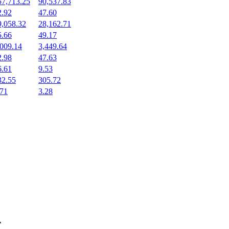
57,713.25
90,537.83
2.92
47.60
9,058.32
28,162.71
5.66
49.17
,009.14
3,449.64
2.98
47.63
6.61
9.53
32.55
305.72
.71
3.28
т