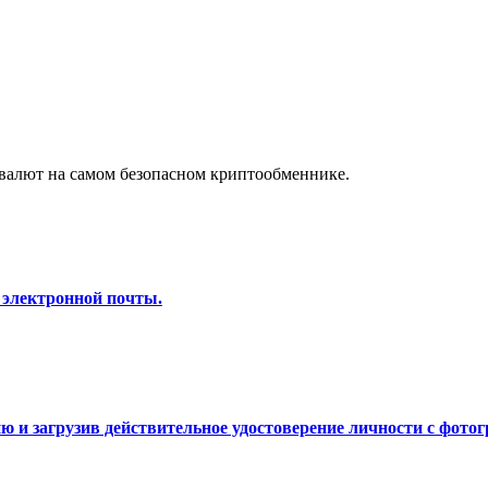
а копи-трейдинг
валют на самом безопасном криптообменнике.
 электронной почты.
 т. д.
 и загрузив действительное удостоверение личности с фотог