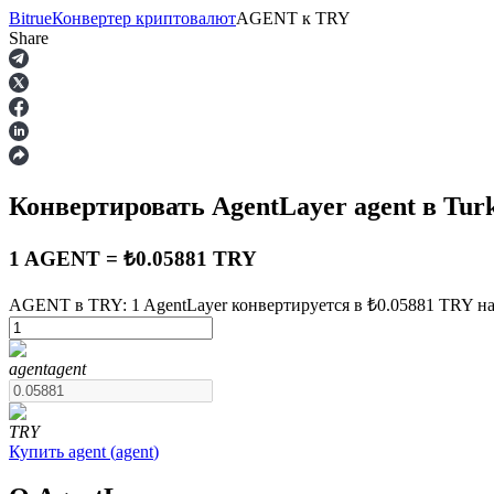
Bitrue
Конвертер криптовалют
AGENT
к
TRY
Share
Фьючерсы
Конвертировать AgentLayer
agent
в Turk
1 AGENT = ₺0.05881 TRY
AGENT в TRY: 1 AgentLayer конвертируется в ₺0.05881 TRY на 
USDT-фьючерсы
agent
agent
Фьючерсы с использованием USDT в качестве обеспечен
TRY
Купить
agent
(
agent
)