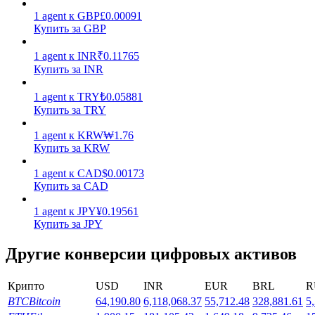
1
agent
к
GBP
£
0.00091
Заработок
Купить за GBP
1
agent
к
INR
₹
0.11765
Купить за INR
1
agent
к
TRY
₺
0.05881
Купить за TRY
1
agent
к
KRW
₩
1.76
Купить за KRW
Силовая свинья
1
agent
к
CAD
$
0.00173
Купить за CAD
Получайте конкурентные награды ежедневно
1
agent
к
JPY
¥
0.19561
Купить за JPY
Другие конверсии цифровых активов
Крипто
USD
INR
EUR
BRL
R
BTC
Bitcoin
64,190.80
6,118,068.37
55,712.48
328,881.61
5