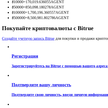
₺
10000
=
170,019.636055
AGENT
Станьте копи-трейдером
₺
50000
=
850,098.180278
AGENT
Наслаждайтесь распределением прибыли и комиссиями з
₺
100000
=
1,700,196.360557
AGENT
₺
500000
=
8,500,981.802786
AGENT
Покупайте криптовалюты с Bitrue
Создайте учетную запись Bitrue
для покупки и продажи крипто
Регистрация
Информация
Зарегистрируйтесь на Bitrue с помощью вашего адреса
Анализ больших данных, включая торговую информацию и
Подтвердите вашу личность
Подтвердите свою личность, введя личную информацию