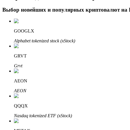
Выбор новейших и популярных криптовалют на
Блокировки BTR
Эксклюзивные инвестиции для владельцев BTR
GOOGLX
Alphabet tokenized stock (xStock)
GRVT
Grvt
AEON
Кредиты
AEON
Сервис заимствований, обеспеченных криптовалютой
QQQX
Nasdaq tokenized ETF (xStock)