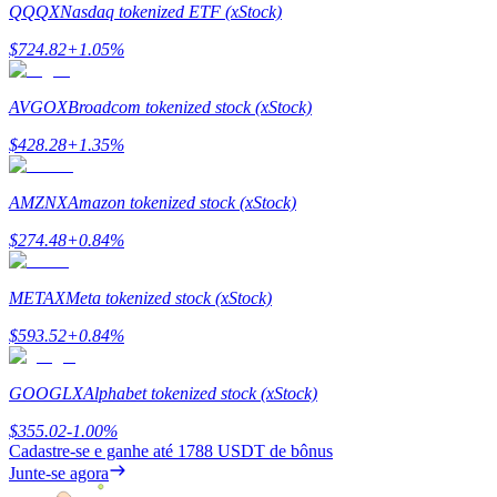
QQQX
Nasdaq tokenized ETF (xStock)
Estacamento
$
724.82
+
1.05
%
Altos retornos e acesso instantâneo
AVGOX
Broadcom tokenized stock (xStock)
$
428.28
+
1.35
%
AMZNX
Amazon tokenized stock (xStock)
$
274.48
+
0.84
%
METAX
Meta tokenized stock (xStock)
Launchpool
$
593.52
+
0.84
%
Staking flexível para ganhar tokens populares.
GOOGLX
Alphabet tokenized stock (xStock)
$
355.02
-1.00
%
Cadastre-se e ganhe até
1788 USDT
de bônus
Junte-se agora