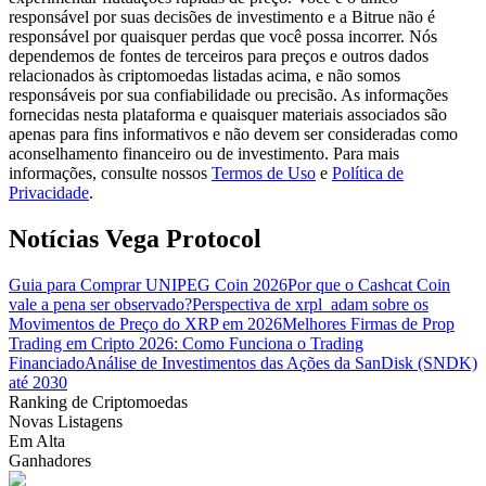
responsável por suas decisões de investimento e a Bitrue não é
responsável por quaisquer perdas que você possa incorrer. Nós
Guia
dependemos de fontes de terceiros para preços e outros dados
relacionados às criptomoedas listadas acima, e não somos
Guia para iniciantes em futuros
responsáveis por sua confiabilidade ou precisão. As informações
fornecidas nesta plataforma e quaisquer materiais associados são
apenas para fins informativos e não devem ser consideradas como
aconselhamento financeiro ou de investimento. Para mais
informações, consulte nossos
Termos de Uso
e
Política de
Privacidade
.
Notícias Vega Protocol
Guia para Comprar UNIPEG Coin 2026
Por que o Cashcat Coin
vale a pena ser observado?
Perspectiva de xrpl_adam sobre os
Estratégias de negociação
Movimentos de Preço do XRP em 2026
Melhores Firmas de Prop
Aprenda como se manter lucrativo
Trading em Cripto 2026: Como Funciona o Trading
Financiado
Análise de Investimentos das Ações da SanDisk (SNDK)
até 2030
Ranking de Criptomoedas
Novas Listagens
Em Alta
Ganhadores