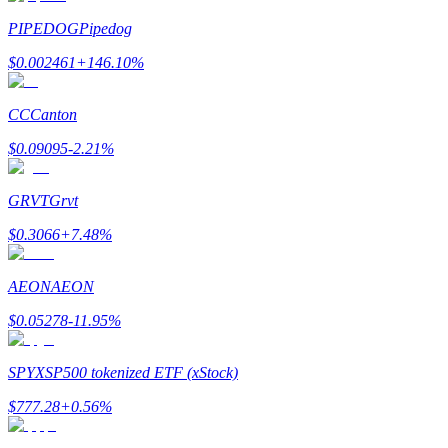
PIPEDOG
Pipedog
Ganhar
$
0.002461
+
146.10
%
CC
Canton
$
0.09095
-2.21
%
GRVT
Grvt
$
0.3066
+
7.48
%
Porquinho poderoso
Ganhe recompensas competitivas diariamente
AEON
AEON
$
0.05278
-11.95
%
SPYX
SP500 tokenized ETF (xStock)
$
777.28
+
0.56
%