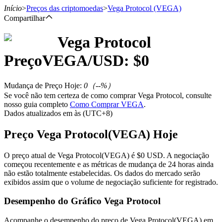
Início
>
Preços das criptomoedas
>
Vega Protocol
(VEGA)
Compartilhar
Vega Protocol
Futuros
Preço
VEGA
/USD: $
0
Mudança de Preço Hoje
:
0
（
--
%）
Se você não tem certeza de como comprar Vega Protocol, consulte
nosso guia completo
Como Comprar VEGA
.
Dados atualizados em às (UTC+8)
Preço Vega Protocol(VEGA) Hoje
Futuros de USDT
O preço atual de Vega Protocol(VEGA) é $0 USD. A negociação
começou recentemente e as métricas de mudança de 24 horas ainda
Futuros usando USDT como garantia
não estão totalmente estabelecidas. Os dados do mercado serão
exibidos assim que o volume de negociação suficiente for registrado.
Desempenho do Gráfico Vega Protocol
Acompanhe o desempenho do preço de Vega Protocol(VEGA) em