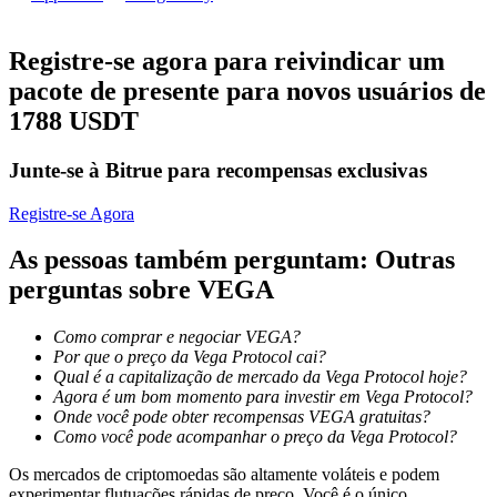
Torne-se um Trader de Cópias
Desfrute da partilha de lucros e comissões de copy trading
Registre-se agora para reivindicar um
pacote de presente para novos usuários de
1788 USDT
Junte-se à Bitrue para recompensas exclusivas
Registre-se Agora
As pessoas também perguntam: Outras
Informação
perguntas sobre VEGA
Análise de big data, incluindo informações comerciais, etc.
Como comprar e negociar VEGA?
Por que o preço da Vega Protocol cai?
Qual é a capitalização de mercado da Vega Protocol hoje?
Agora é um bom momento para investir em Vega Protocol?
Onde você pode obter recompensas VEGA gratuitas?
Como você pode acompanhar o preço da Vega Protocol?
Os mercados de criptomoedas são altamente voláteis e podem
experimentar flutuações rápidas de preço. Você é o único