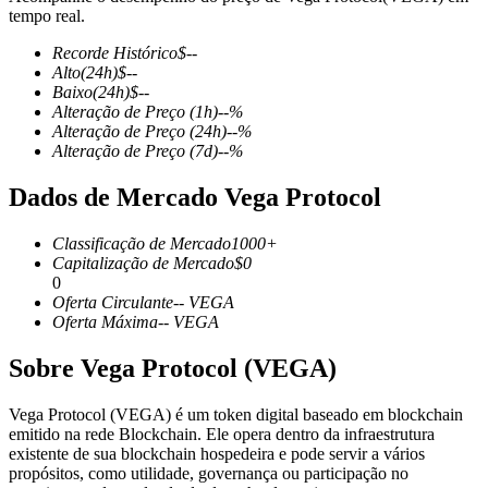
tempo real.
Recorde Histórico
$
--
Alto
(24h)
$
--
Baixo
(24h)
$
--
Futuros COIN-M
Alteração de Preço
(1h)
--
%
Alteração de Preço
(24h)
--
%
Futuros de criptomoeda
Alteração de Preço
(7d)
--
%
Dados de Mercado Vega Protocol
TradFi
Classificação de Mercado
1000+
Derivativos de ações, câmbio, metais preciosos e commodities
Capitalização de Mercado
$
0
0
Oferta Circulante
--
VEGA
Oferta Máxima
--
VEGA
Sobre Vega Protocol (VEGA)
Vega Protocol (VEGA) é um token digital baseado em blockchain
emitido na rede Blockchain. Ele opera dentro da infraestrutura
existente de sua blockchain hospedeira e pode servir a vários
propósitos, como utilidade, governança ou participação no
Futuros de USDC