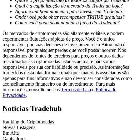
Qual é o preço mais alto de todos os tempos da Tradehub?
Qual é a capitalização de mercado da Tradehub hoje?
Agora é um bom momento para investir em Tradehub?
Guia
Onde você pode obter recompensas TRHUB gratuitas?
Como você pode acompanhar o preço da Tradehub?
Guia para iniciantes em futuros
Os mercados de criptomoedas são altamente voláteis e podem
experimentar flutuações rápidas de preço. Você é o único
responsável por suas decisões de investimento e a Bitrue não é
responsável por quaisquer perdas que você possa incorrer. Nós
dependemos de fontes de terceiros para preços e outros dados
relacionados às criptomoedas listadas acima, e não somos
responsáveis por sua confiabilidade ou precisão. As informações
fornecidas nesta plataforma e quaisquer materiais associados são
apenas para fins informativos e não devem ser consideradas como
aconselhamento financeiro ou de investimento. Para mais
Estratégias de negociação
informações, consulte nossos
Termos de Uso
e
Política de
Privacidade
.
Aprenda como se manter lucrativo
Notícias Tradehub
Ranking de Criptomoedas
Novas Listagens
Em Alta
Ganhadores