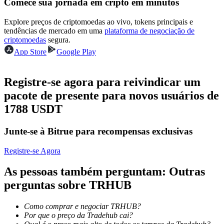
Comece sua jornada em cripto em minutos
Torne-se um Trader de Cópias
Explore preços de criptomoedas ao vivo, tokens principais e
Desfrute da partilha de lucros e comissões de copy trading
tendências de mercado em uma
plataforma de negociação de
criptomoedas
segura.
App Store
Google Play
Registre-se agora para reivindicar um
pacote de presente para novos usuários de
1788 USDT
Informação
Junte-se à Bitrue para recompensas exclusivas
Análise de big data, incluindo informações comerciais, etc.
Registre-se Agora
As pessoas também perguntam: Outras
perguntas sobre TRHUB
Como comprar e negociar TRHUB?
Por que o preço da Tradehub cai?