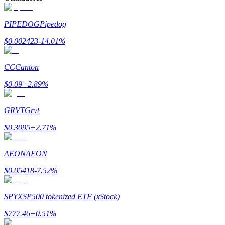
Ganhar
PIPEDOG
Pipedog
$
0.002423
-14.01
%
CC
Canton
$
0.09
+
2.89
%
GRVT
Grvt
Porquinho poderoso
$
0.3095
+
2.71
%
Ganhe recompensas competitivas diariamente
AEON
AEON
$
0.05418
-7.52
%
SPYX
SP500 tokenized ETF (xStock)
$
777.46
+
0.51
%