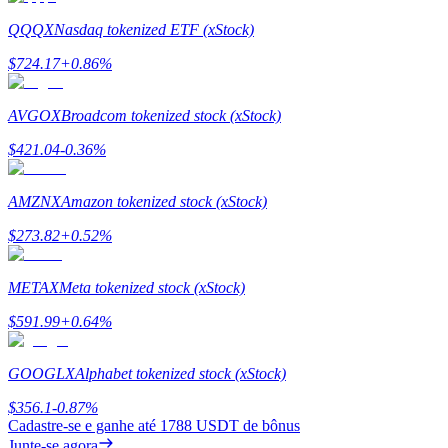
QQQX
Nasdaq tokenized ETF (xStock)
Estacamento
$
724.17
+
0.86
%
Altos retornos e acesso instantâneo
AVGOX
Broadcom tokenized stock (xStock)
$
421.04
-0.36
%
AMZNX
Amazon tokenized stock (xStock)
$
273.82
+
0.52
%
Launchpool
METAX
Meta tokenized stock (xStock)
Staking flexível para ganhar tokens populares.
$
591.99
+
0.64
%
GOOGLX
Alphabet tokenized stock (xStock)
$
356.1
-0.87
%
Cadastre-se e ganhe até
1788 USDT
de bônus
Junte-se agora