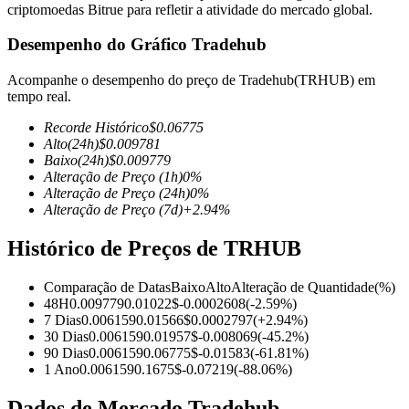
criptomoedas Bitrue para refletir a atividade do mercado global.
Desempenho do Gráfico Tradehub
Acompanhe o desempenho do preço de Tradehub(TRHUB) em
Futuros COIN-M
tempo real.
Futuros de criptomoeda
Recorde Histórico
$
0.06775
Alto
(24h)
$
0.009781
Baixo
(24h)
$
0.009779
Alteração de Preço
(1h)
0
%
TradFi
Alteração de Preço
(24h)
0
%
Alteração de Preço
(7d)
+
2.94
%
Derivativos de ações, câmbio, metais preciosos e commodities
Histórico de Preços de TRHUB
Comparação de Datas
Baixo
Alto
Alteração de Quantidade
(%)
48H
0.009779
0.01022
$
-0.0002608
(
-2.59
%)
7 Dias
0.006159
0.01566
$
0.0002797
(
+
2.94
%)
30 Dias
0.006159
0.01957
$
-0.008069
(
-45.2
%)
90 Dias
0.006159
0.06775
$
-0.01583
(
-61.81
%)
1 Ano
0.006159
0.1675
$
-0.07219
(
-88.06
%)
Futuros de USDC
Dados de Mercado Tradehub