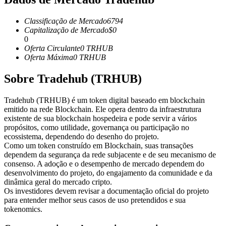
Futuros usando USDC como garantia
Classificação de Mercado
6794
Capitalização de Mercado
$
0
0
Oferta Circulante
0
TRHUB
Oferta Máxima
0
TRHUB
Sobre Tradehub (TRHUB)
Tradehub (TRHUB) é um token digital baseado em blockchain
emitido na rede Blockchain. Ele opera dentro da infraestrutura
Copiar Trading
existente de sua blockchain hospedeira e pode servir a vários
propósitos, como utilidade, governança ou participação no
Junte-se aos principais traders
ecossistema, dependendo do desenho do projeto.
Como um token construído em Blockchain, suas transações
dependem da segurança da rede subjacente e de seu mecanismo de
consenso. A adoção e o desempenho de mercado dependem do
desenvolvimento do projeto, do engajamento da comunidade e da
dinâmica geral do mercado cripto.
Os investidores devem revisar a documentação oficial do projeto
para entender melhor seus casos de uso pretendidos e sua
tokenomics.