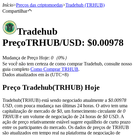
Início
>
Preços das criptomoedas
>
Tradehub
(TRHUB)
Compartilhar
Tradehub
Futuros
Preço
TRHUB
/USD: $
0.00978
Mudança de Preço Hoje
:
0
（
0
%）
Se você não tem certeza de como comprar Tradehub, consulte nosso
guia completo
Como Comprar TRHUB
.
Dados atualizados em às (UTC+8)
Preço Tradehub(TRHUB) Hoje
Futuros de USDT
Tradehub(TRHUB) está sendo negociado atualmente a
$0.00978
Futuros usando USDT como garantia
USD
, com pouca mudança nas últimas 24 horas. O ativo tem uma
capitalização de mercado de
$0
, um fornecimento circulante de
0
TRHUB
e um volume de negociação de 24 horas de
$0 USD
. A
ação de preço relativamente estável sugere equilíbrio de curto prazo
entre os participantes do mercado. Os dados de preços de TRHUB
são atualizados em tempo real na plataforma de negociação de