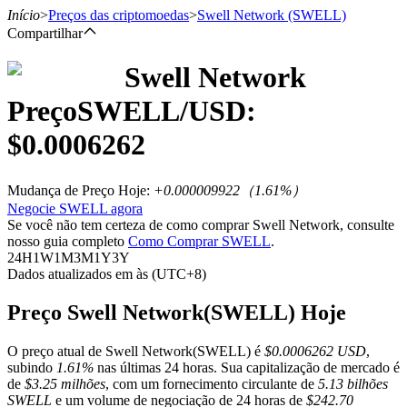
Início
>
Preços das criptomoedas
>
Swell Network
(SWELL)
Compartilhar
Swell Network
Futuros
Preço
SWELL
/USD:
$
0.0006262
Mudança de Preço Hoje
:
+0.000009922
（
1.61
%）
Negocie SWELL agora
Se você não tem certeza de como comprar Swell Network, consulte
nosso guia completo
Como Comprar SWELL
.
24H
1W
1M
3M
1Y
3Y
Dados atualizados em às (UTC+8)
Futuros de USDT
Futuros usando USDT como garantia
Preço Swell Network(SWELL) Hoje
O preço atual de Swell Network(SWELL) é
$0.0006262 USD
,
subindo
1.61%
nas últimas 24 horas. Sua capitalização de mercado é
de
$3.25 milhões
, com um fornecimento circulante de
5.13 bilhões
SWELL
e um volume de negociação de 24 horas de
$242.70