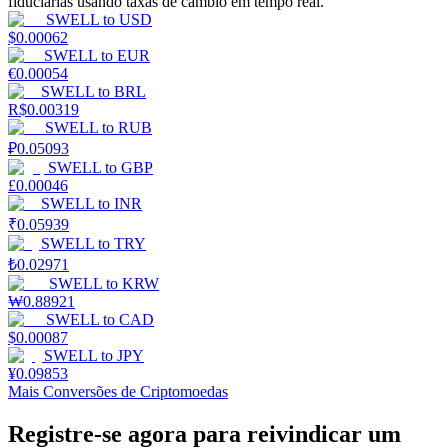
fiduciárias usando taxas de câmbio em tempo real.
SWELL
to
USD
Estacamento
$
0.00062
SWELL
to
EUR
Altos retornos e acesso instantâneo
€
0.00054
SWELL
to
BRL
R$
0.00319
SWELL
to
RUB
₽
0.05093
SWELL
to
GBP
£
0.00046
SWELL
to
INR
₹
0.05939
SWELL
to
TRY
₺
0.02971
Launchpool
SWELL
to
KRW
₩
0.88921
Staking flexível para ganhar tokens populares.
SWELL
to
CAD
$
0.00087
SWELL
to
JPY
¥
0.09853
Mais Conversões de Criptomoedas
Registre-se agora para reivindicar um