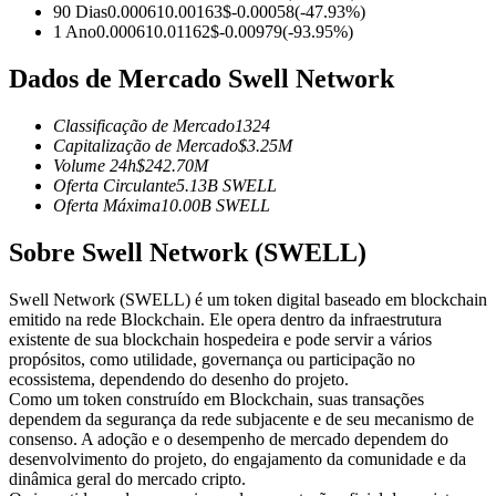
90 Dias
0.00061
0.00163
$
-0.00058
(
-47.93
%)
Futuros usando USDC como garantia
1 Ano
0.00061
0.01162
$
-0.00979
(
-93.95
%)
Dados de Mercado Swell Network
Classificação de Mercado
1324
Capitalização de Mercado
$
3.25M
Volume 24h
$
242.70M
Oferta Circulante
5.13B
SWELL
Oferta Máxima
10.00B
SWELL
Sobre Swell Network (SWELL)
Copiar Trading
Junte-se aos principais traders
Swell Network (SWELL) é um token digital baseado em blockchain
emitido na rede Blockchain. Ele opera dentro da infraestrutura
existente de sua blockchain hospedeira e pode servir a vários
propósitos, como utilidade, governança ou participação no
ecossistema, dependendo do desenho do projeto.
Como um token construído em Blockchain, suas transações
dependem da segurança da rede subjacente e de seu mecanismo de
consenso. A adoção e o desempenho de mercado dependem do
desenvolvimento do projeto, do engajamento da comunidade e da
dinâmica geral do mercado cripto.