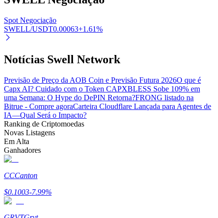
Spot Negociação
SWELL/USDT
0.00063
+
1.61
%
Notícias Swell Network
Parceiros Bitrue
Previsão de Preço da AOB Coin e Previsão Futura 2026
O que é
Capx AI? Cuidado com o Token CAPX
BLESS Sobe 109% em
uma Semana: O Hype do DePIN Retorna?
FRONG listado na
Bitrue - Compre agora
Carteira Cloudflare Lançada para Agentes de
IA—Qual Será o Impacto?
Ranking de Criptomoedas
Novas Listagens
Em Alta
Ganhadores
Afiliados Bitrue
Até 65% de comissões!
CC
Canton
$
0.1003
-7.99
%
GRVT
Grvt