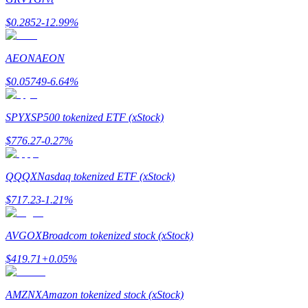
$
0.2852
-12.99
%
AEON
AEON
Indicação
$
0.05749
-6.64
%
Convide um amigo para receber recompensas em dinheiro
SPYX
SP500 tokenized ETF (xStock)
Deposit CASHCAT & Win
$
776.27
-0.27
%
QQQX
Nasdaq tokenized ETF (xStock)
$
717.23
-1.21
%
AVGOX
Broadcom tokenized stock (xStock)
$
419.71
+
0.05
%
Deposit CASHCAT & Win
AMZNX
Amazon tokenized stock (xStock)