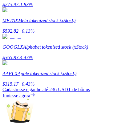
Share 500000 CASHCAT prize pool
$
273.97
-1.83
%
METAX
Meta tokenized stock (xStock)
Exclusive for BitMart Users
$
592.82
+
0.13
%
Register & Trade to Win 500,000 USDT
GOOGLX
Alphabet tokenized stock (xStock)
$
365.83
-4.47
%
Precious Metals Trading Carnival
AAPLX
Apple tokenized stock (xStock)
Trade Gold & Silver · 33,333 USDT Bonus
$
315.17
+
0.43
%
Cadastre-se e ganhe até
236 USDT
de bônus
Junte-se agora
USDT New User Exclusive 10% APR
USDT Flexible Staking | Daily Rewards