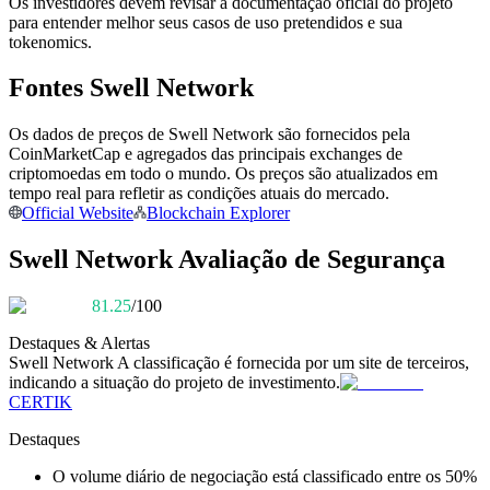
Os investidores devem revisar a documentação oficial do projeto
Torne-se um Trader de Cópias
para entender melhor seus casos de uso pretendidos e sua
tokenomics.
Desfrute da partilha de lucros e comissões de copy trading
Fontes Swell Network
Os dados de preços de Swell Network são fornecidos pela
CoinMarketCap e agregados das principais exchanges de
criptomoedas em todo o mundo. Os preços são atualizados em
tempo real para refletir as condições atuais do mercado.
Official Website
Blockchain Explorer
Swell Network Avaliação de Segurança
Informação
81.25
/100
Análise de big data, incluindo informações comerciais, etc.
Destaques & Alertas
Swell Network
A classificação é fornecida por um site de terceiros,
indicando a situação do projeto de investimento.
CERTIK
Destaques
O volume diário de negociação está classificado entre os 50%