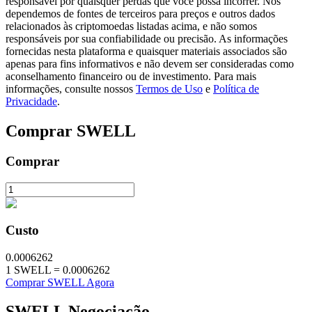
responsável por quaisquer perdas que você possa incorrer. Nós
dependemos de fontes de terceiros para preços e outros dados
relacionados às criptomoedas listadas acima, e não somos
responsáveis por sua confiabilidade ou precisão. As informações
fornecidas nesta plataforma e quaisquer materiais associados são
apenas para fins informativos e não devem ser consideradas como
Investimento Automático
aconselhamento financeiro ou de investimento. Para mais
Obtenha lucro a longo prazo e interesses flexíveis
informações, consulte nossos
Termos de Uso
e
Política de
Privacidade
.
Comprar
SWELL
Comprar
Custo
Aprenda a apostar
Aprenda como ganhar renda passiva
0.0006262
1
SWELL
=
0.0006262
Bitrue
AI
Comprar SWELL Agora
SWELL
Negociação