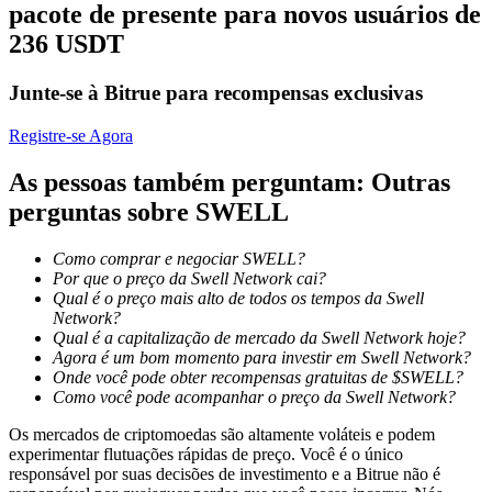
pacote de presente para novos usuários de
236 USDT
Bloqueios de BTR
Junte-se à Bitrue para recompensas exclusivas
Investimentos exclusivos para titulares de BTR
Registre-se Agora
As pessoas também perguntam: Outras
perguntas sobre SWELL
Como comprar e negociar SWELL?
Por que o preço da Swell Network cai?
Qual é o preço mais alto de todos os tempos da Swell
Network?
Empréstimos
Qual é a capitalização de mercado da Swell Network hoje?
Agora é um bom momento para investir em Swell Network?
Serviço de empréstimo apoiado por criptografia
Onde você pode obter recompensas gratuitas de $SWELL?
Como você pode acompanhar o preço da Swell Network?
Os mercados de criptomoedas são altamente voláteis e podem
experimentar flutuações rápidas de preço. Você é o único
responsável por suas decisões de investimento e a Bitrue não é