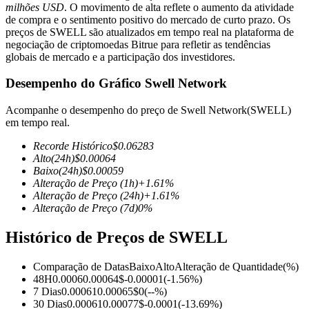
milhões USD
. O movimento de alta reflete o aumento da atividade
de compra e o sentimento positivo do mercado de curto prazo. Os
preços de SWELL são atualizados em tempo real na plataforma de
negociação de criptomoedas Bitrue para refletir as tendências
globais de mercado e a participação dos investidores.
Futuros COIN-M
Desempenho do Gráfico Swell Network
Futuros de criptomoeda
Acompanhe o desempenho do preço de Swell Network(SWELL)
em tempo real.
TradFi
Recorde Histórico
$
0.06283
Alto
(24h)
$
0.00064
Derivativos de ações, câmbio, metais preciosos e commodities
Baixo
(24h)
$
0.00059
Alteração de Preço
(1h)
+
1.61
%
Alteração de Preço
(24h)
+
1.61
%
Alteração de Preço
(7d)
0
%
Histórico de Preços de SWELL
Comparação de Datas
Baixo
Alto
Alteração de Quantidade
(%)
48H
0.0006
0.00064
$
-0.00001
(
-1.56
%)
7 Dias
0.00061
0.00065
$
0
(
--
%)
Futuros de USDC
30 Dias
0.00061
0.00077
$
-0.0001
(
-13.69
%)