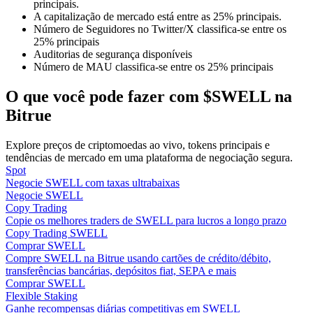
principais.
A capitalização de mercado está entre as 25% principais.
Número de Seguidores no Twitter/X classifica-se entre os
Guia
25% principais
Guia para iniciantes em futuros
Auditorias de segurança disponíveis
Número de MAU classifica-se entre os 25% principais
O que você pode fazer com $SWELL na
Bitrue
Explore preços de criptomoedas ao vivo, tokens principais e
tendências de mercado em uma plataforma de negociação segura.
Spot
Negocie SWELL com taxas ultrabaixas
Negocie SWELL
Estratégias de negociação
Copy Trading
Copie os melhores traders de SWELL para lucros a longo prazo
Aprenda como se manter lucrativo
Copy Trading SWELL
Comprar SWELL
Compre SWELL na Bitrue usando cartões de crédito/débito,
transferências bancárias, depósitos fiat, SEPA e mais
Comprar SWELL
Flexible Staking
Ganhe recompensas diárias competitivas em SWELL