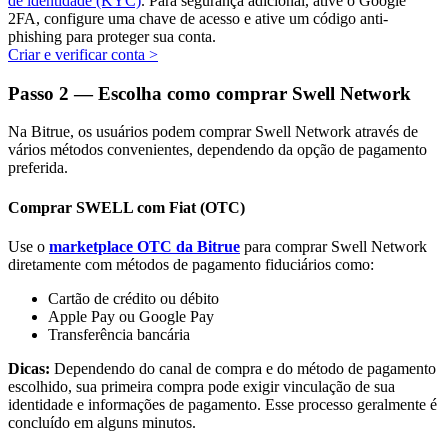
de identidade (KYC)
. Para segurança adicional, ative o Google
2FA, configure uma chave de acesso e ative um código anti-
phishing para proteger sua conta.
Criar e verificar conta
>
Passo
2 —
Escolha como comprar Swell Network
Parceiros Bitrue
Na Bitrue, os usuários podem comprar Swell Network através de
vários métodos convenientes, dependendo da opção de pagamento
preferida.
Comprar SWELL com Fiat (OTC)
Use o
marketplace OTC da Bitrue
para comprar Swell Network
diretamente com métodos de pagamento fiduciários como:
Cartão de crédito ou débito
Apple Pay ou Google Pay
Afiliados Bitrue
Transferência bancária
Até 65% de comissões!
Dicas:
Dependendo do canal de compra e do método de pagamento
escolhido, sua primeira compra pode exigir vinculação de sua
identidade e informações de pagamento. Esse processo geralmente é
concluído em alguns minutos.