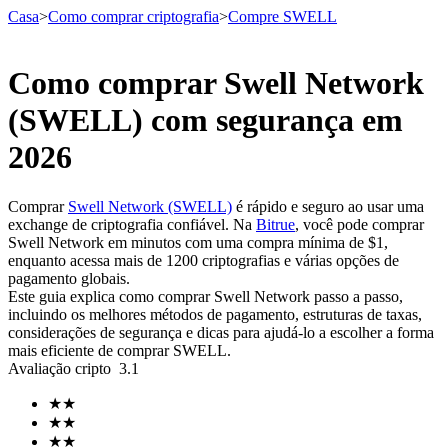
Casa
>
Como comprar criptografia
>
Compre SWELL
Como comprar Swell Network
Futuros
(SWELL) com segurança em
2026
Comprar
Swell Network (SWELL)
é rápido e seguro ao usar uma
exchange de criptografia confiável. Na
Bitrue
, você pode comprar
Swell Network em minutos com uma compra mínima de $1,
enquanto acessa mais de 1200 criptografias e várias opções de
pagamento globais.
Este guia explica como comprar Swell Network passo a passo,
Futuros de USDT
incluindo os melhores métodos de pagamento, estruturas de taxas,
considerações de segurança e dicas para ajudá-lo a escolher a forma
Futuros usando USDT como garantia
mais eficiente de comprar SWELL.
Avaliação cripto
3.1
★
★
★
★
★
★