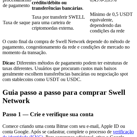
crédito/débito ou
de pagamento
transferências bancárias
.
Mínimo de 0,5 USDT
Taxa por transferir SWELL
equivalente,
Taxa de saque
para uma carteira de
dependendo das
Investimento Automático
criptomoedas externa.
condições da rede
Obtenha lucro a longo prazo e interesses flexíveis
O custo final da compra de Swell Network depende do método de
pagamento, congestionamento da rede e condições de mercado no
momento da transação.
Dicas:
Diferentes métodos de pagamento podem ter estruturas de
taxas diferentes. Usuários que procuram custos mais baixos
geralmente escolhem transferências bancárias ou negociação spot
com stablecoins como USDT ou USDC.
Guia passo a passo para comprar Swell
Network
Aprenda a apostar
Aprenda como ganhar renda passiva
Passo
1 —
Crie e verifique sua conta
Bitrue
AI
Comece criando uma conta Bitrue com seu e-mail, Apple ID ou
conta Google. Após se cadastrar, complete o processo de
verificação