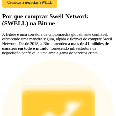
Deposit & Trade BTC to Share 25000 USDT prize pool!
Começar a negociar SWELL
Por que comprar Swell Network
(SWELL) na Bitrue
Deposit CASHCAT & Win
Share 500000 CASHCAT prize pool
A Bitrue é uma corretora de criptomoedas globalmente confiável,
oferecendo uma maneira segura, rápida e flexível de comprar Swell
Network. Desde 2018, a Bitrue atendeu a
mais de 41 milhões de
usuários em todo o mundo
, fornecendo infraestrutura de
negociação confiável e uma ampla gama de serviços cripto.
Exclusive for BitMart Users
Register & Trade to Win 500,000 USDT
Precious Metals Trading Carnival
Trade Gold & Silver · 33,333 USDT Bonus