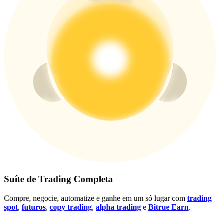
Conecte-se
Inscrever-se
Suíte de Trading Completa
Compre, negocie, automatize e ganhe em um só lugar com
trading
spot
,
futuros
,
copy trading
,
alpha trading
e
Bitrue Earn
.