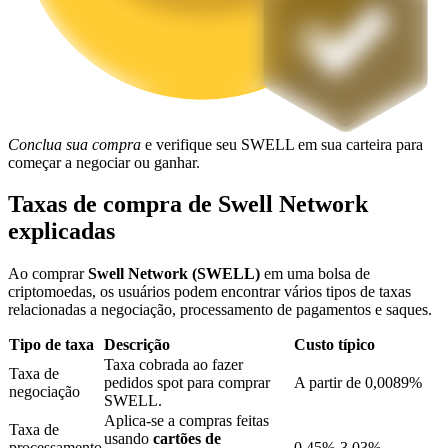
Bloqueios de BTR
Investimentos exclusivos para titulares de BTR
Conclua sua compra
e verifique seu SWELL em sua carteira para
começar a negociar ou ganhar.
Taxas de compra de Swell Network
explicadas
Ao comprar
Swell Network (SWELL)
em uma bolsa de
criptomoedas, os usuários podem encontrar vários tipos de taxas
Empréstimos
relacionadas a negociação, processamento de pagamentos e saques.
Serviço de empréstimo apoiado por criptografia
Tipo de taxa
Descrição
Custo típico
Taxa cobrada ao fazer
Taxa de
pedidos spot para comprar
A partir de 0,0089%
negociação
SWELL.
Aplica-se a compras feitas
Taxa de
usando
cartões de
processamento
0,45%-3,03%