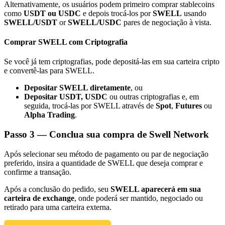
Alternativamente, os usuários podem primeiro comprar stablecoins
como
USDT ou USDC
e depois trocá-los por
SWELL
usando
SWELL/USDT
or
SWELL/USDC
pares de negociação à vista.
Comprar SWELL com Criptografia
Indicação
Se você já tem criptografias, pode depositá-las em sua carteira cripto
e convertê-las para SWELL.
Convide um amigo para receber recompensas em dinheiro
Depositar SWELL diretamente
, ou
BTC Welcome Rewards
Depositar USDT, USDC
ou outras criptografias e, em
seguida, trocá-las por SWELL através de
Spot
,
Futures
ou
Alpha Trading
.
Passo
3 —
Conclua sua compra de Swell Network
Após selecionar seu método de pagamento ou par de negociação
preferido, insira a quantidade de SWELL que deseja comprar e
confirme a transação.
Após a conclusão do pedido, seu
SWELL aparecerá em sua
carteira de exchange
, onde poderá ser mantido, negociado ou
retirado para uma carteira externa.
BTC Welcome Rewards