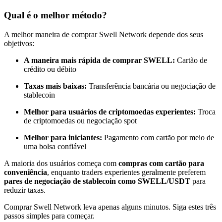
Torne-se um Trader de Cópias
Qual é o melhor método?
Desfrute da partilha de lucros e comissões de copy trading
A melhor maneira de comprar Swell Network depende dos seus
objetivos:
A maneira mais rápida de comprar SWELL:
Cartão de
crédito ou débito
Taxas mais baixas:
Transferência bancária ou negociação de
stablecoin
Melhor para usuários de criptomoedas experientes:
Troca
de criptomoedas ou negociação spot
Informação
Melhor para iniciantes:
Pagamento com cartão por meio de
Análise de big data, incluindo informações comerciais, etc.
uma bolsa confiável
A maioria dos usuários começa com
compras com cartão para
conveniência
, enquanto traders experientes geralmente preferem
pares de negociação de stablecoin como SWELL/USDT
para
reduzir taxas.
Comprar Swell Network leva apenas alguns minutos. Siga estes três
passos simples para começar.