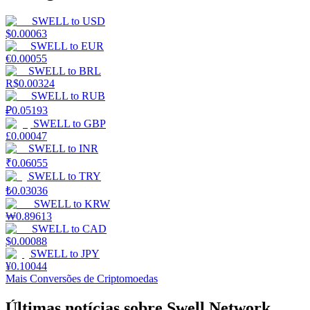
SWELL
to
USD
$
0.00063
SWELL
to
EUR
€
0.00055
SWELL
to
BRL
R$
0.00324
SWELL
to
RUB
₽
0.05193
SWELL
to
GBP
£
0.00047
SWELL
to
INR
₹
0.06055
SWELL
to
TRY
₺
0.03036
SWELL
to
KRW
₩
0.89613
SWELL
to
CAD
$
0.00088
SWELL
to
JPY
¥
0.10044
Mais Conversões de Criptomoedas
Últimas notícias sobre Swell Network