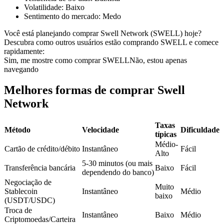
Volatilidade
:
Baixo
Futuros usando USDC como garantia
Sentimento do mercado
:
Medo
Você está planejando comprar Swell Network (SWELL) hoje?
Descubra como outros usuários estão comprando SWELL e comece
rapidamente:
Sim, me mostre como comprar SWELL
Não, estou apenas
navegando
Melhores formas de comprar Swell
Network
Copiar Trading
Taxas
Junte-se aos principais traders
Método
Velocidade
Dificuldade
típicas
Médio-
Cartão de crédito/débito
Instantâneo
Fácil
Alto
5-30 minutos (ou mais
Transferência bancária
Baixo
Fácil
dependendo do banco)
Negociação de
Muito
Stablecoin
Instantâneo
Médio
baixo
(USDT/USDC)
Troca de
Instantâneo
Baixo
Médio
Criptomoedas/Carteira