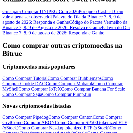
Guia para Comprar UNIPEG Coin 2026
Por que o Cashcat Coin
vale a pena ser observado?
Palavra do Dia da Binance 7, 8, 9 de
agosto de 2026: Responda e Ganhe
Código do Pacote Vermelho da
Binance 7, 8, 9 de Agosto de 2026: Resolva e Ganhe
Palavra do Dia
Binance 7, 8, 9 de agosto de 2026: Responda e Ganhe
Como comprar outras criptomoedas na
Bitrue
Criptomoedas mais populares
Como Comprar Tutorial
Como Comprar Bubblemaps
Como
Comprar Cookie DAO
Como Comprar Mubarak
Como Comprar
MyShell
Como Comprar IoTeX
Como Comprar Banana For Scale
Como Comprar Saga
Como Comprar Pump.fun
Novas criptomoedas listadas
Como Comprar Pipedog
Como Comprar Canton
Como Comprar
Grvt
Como Comprar AEON
Como Comprar SP500 tokenized ETF
(xStock)
Como Comprar Nasdaq tokenized ETF (xStock)
Como