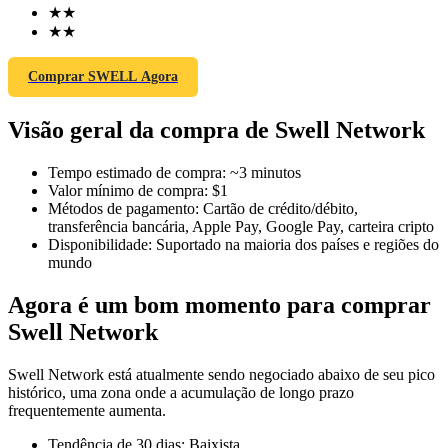
★
★
★
★
Comprar SWELL Agora
Futuros COIN-M
Visão geral da compra de Swell Network
Futuros de criptomoeda
Tempo estimado de compra
:
~3 minutos
Valor mínimo de compra
:
$1
TradFi
Métodos de pagamento
:
Cartão de crédito/débito,
transferência bancária, Apple Pay, Google Pay, carteira cripto
Derivativos de ações, câmbio, metais preciosos e commodities
Disponibilidade
:
Suportado na maioria dos países e regiões do
mundo
Agora é um bom momento para comprar
Swell Network
Swell Network está atualmente sendo negociado abaixo de seu pico
histórico, uma zona onde a acumulação de longo prazo
frequentemente aumenta.
Futuros de USDC
Tendência de 30 dias
:
Baixista