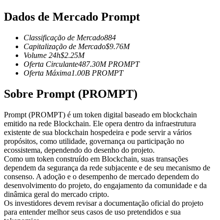
Futuros usando USDC como garantia
Dados de Mercado Prompt
Classificação de Mercado
884
Capitalização de Mercado
$
9.76M
Volume 24h
$
2.25M
Oferta Circulante
487.30M
PROMPT
Oferta Máxima
1.00B
PROMPT
Sobre Prompt (PROMPT)
Copiar Trading
Prompt (PROMPT) é um token digital baseado em blockchain
emitido na rede Blockchain. Ele opera dentro da infraestrutura
Junte-se aos principais traders
existente de sua blockchain hospedeira e pode servir a vários
propósitos, como utilidade, governança ou participação no
ecossistema, dependendo do desenho do projeto.
Como um token construído em Blockchain, suas transações
dependem da segurança da rede subjacente e de seu mecanismo de
consenso. A adoção e o desempenho de mercado dependem do
desenvolvimento do projeto, do engajamento da comunidade e da
dinâmica geral do mercado cripto.
Os investidores devem revisar a documentação oficial do projeto
para entender melhor seus casos de uso pretendidos e sua