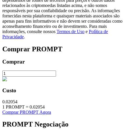
dependemos de fontes de terceiros para preços e outros dados
relacionados às criptomoedas listadas acima, e não somos
responsáveis por sua confiabilidade ou precisão. As informações
fornecidas nesta plataforma e quaisquer materiais associados são
apenas para fins informativos e não devem ser consideradas como
aconselhamento financeiro ou de investimento. Para mais
Investimento Automático
informações, consulte nossos
Termos de Uso
e
Política de
Obtenha lucro a longo prazo e interesses flexíveis
Privacidade
.
Comprar
PROMPT
Comprar
Custo
Aprenda a apostar
0.02054
Aprenda como ganhar renda passiva
1
PROMPT
=
0.02054
Comprar PROMPT Agora
Bitrue
AI
PROMPT
Negociação