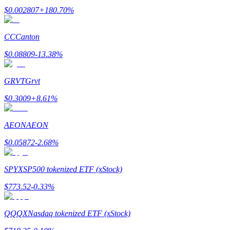
$
0.002807
+
180.70
%
CC
Canton
$
0.08809
-13.38
%
Indicação
Convide um amigo para receber recompensas em dinheiro
GRVT
Grvt
Deposit CASHCAT & Win
$
0.3009
+
8.61
%
AEON
AEON
$
0.05872
-2.68
%
SPYX
SP500 tokenized ETF (xStock)
$
773.52
-0.33
%
QQQX
Nasdaq tokenized ETF (xStock)
Deposit CASHCAT & Win