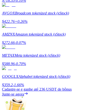
$
718.35
-0.10
%
Share 500000 CASHCAT prize pool
AVGOX
Broadcom tokenized stock (xStock)
$
422.76
+
0.26
%
Exclusive for BitMart Users
Register & Trade to Win 500,000 USDT
AMZNX
Amazon tokenized stock (xStock)
$
272.66
-0.07
%
Precious Metals Trading Carnival
METAX
Meta tokenized stock (xStock)
Trade Gold & Silver · 33,333 USDT Bonus
$
588.96
-0.70
%
GOOGLX
Alphabet tokenized stock (xStock)
USDT New User Exclusive 10% APR
$
359.2
-1.66
%
Cadastre-se e ganhe até
236 USDT
de bônus
USDT Flexible Staking | Daily Rewards
Junte-se agora