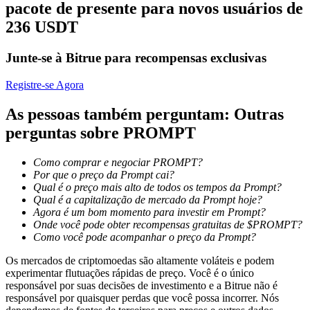
pacote de presente para novos usuários de
236 USDT
Bloqueios de BTR
Junte-se à Bitrue para recompensas exclusivas
Investimentos exclusivos para titulares de BTR
Registre-se Agora
As pessoas também perguntam: Outras
perguntas sobre PROMPT
Como comprar e negociar PROMPT?
Por que o preço da Prompt cai?
Qual é o preço mais alto de todos os tempos da Prompt?
Qual é a capitalização de mercado da Prompt hoje?
Empréstimos
Agora é um bom momento para investir em Prompt?
Onde você pode obter recompensas gratuitas de $PROMPT?
Serviço de empréstimo apoiado por criptografia
Como você pode acompanhar o preço da Prompt?
Os mercados de criptomoedas são altamente voláteis e podem
experimentar flutuações rápidas de preço. Você é o único
responsável por suas decisões de investimento e a Bitrue não é
responsável por quaisquer perdas que você possa incorrer. Nós