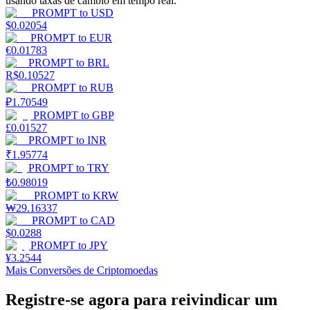
usando taxas de câmbio em tempo real.
PROMPT
to
USD
Estacamento
$
0.02054
PROMPT
to
EUR
Altos retornos e acesso instantâneo
€
0.01783
PROMPT
to
BRL
R$
0.10527
PROMPT
to
RUB
₽
1.70549
PROMPT
to
GBP
£
0.01527
PROMPT
to
INR
₹
1.95774
PROMPT
to
TRY
₺
0.98019
Launchpool
PROMPT
to
KRW
₩
29.16337
Staking flexível para ganhar tokens populares.
PROMPT
to
CAD
$
0.0288
PROMPT
to
JPY
¥
3.2544
Mais Conversões de Criptomoedas
Registre-se agora para reivindicar um