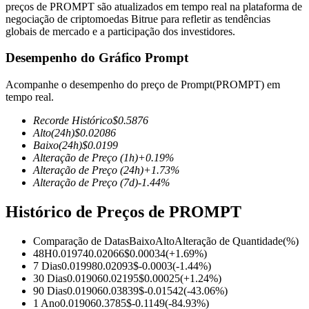
preços de PROMPT são atualizados em tempo real na plataforma de
negociação de criptomoedas Bitrue para refletir as tendências
globais de mercado e a participação dos investidores.
Desempenho do Gráfico Prompt
Futuros COIN-M
Acompanhe o desempenho do preço de Prompt(PROMPT) em
Futuros de criptomoeda
tempo real.
Recorde Histórico
$
0.5876
Alto
(24h)
$
0.02086
TradFi
Baixo
(24h)
$
0.0199
Alteração de Preço
(1h)
+
0.19
%
Derivativos de ações, câmbio, metais preciosos e commodities
Alteração de Preço
(24h)
+
1.73
%
Alteração de Preço
(7d)
-1.44
%
Histórico de Preços de PROMPT
Comparação de Datas
Baixo
Alto
Alteração de Quantidade
(%)
48H
0.01974
0.02066
$
0.00034
(
+
1.69
%)
7 Dias
0.01998
0.02093
$
-0.0003
(
-1.44
%)
30 Dias
0.01906
0.02195
$
0.00025
(
+
1.24
%)
90 Dias
0.01906
0.03839
$
-0.01542
(
-43.06
%)
Futuros de USDC
1 Ano
0.01906
0.3785
$
-0.1149
(
-84.93
%)