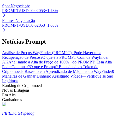
Spot Negociação
PROMPT/USDT
0.02053
+
1.73
%
Futures Negociação
PROMPT/USDT
0.02053
+
1.63
%
Parceiros Bitrue
Notícias Prompt
Análise de Preços WayFinder (PROMPT): Pode Haver uma
Recuperação de Preços?
O que é a PROMPT Coin da Wayfinder
AI?
Analisando a Alta de Preço de 100%+ do PROMPT: Essa Alta
Pode Continuar?
O que é Prompt? Entendendo o Token de
Criptomoeda Baseado em Aprendizado de Máquina do WayFinder
9
Maneiras de Ganhar Dinheiro Assistindo Vídeos—Verifique se São
Legítimas
Afiliados Bitrue
Ranking de Criptomoedas
Novas Listagens
Até 65% de comissões!
Em Alta
Ganhadores
PIPEDOG
Pipedog