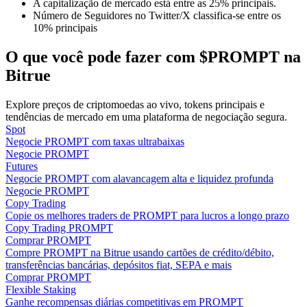
A capitalização de mercado está entre as 25% principais.
Número de Seguidores no Twitter/X classifica-se entre os
10% principais
Guia
Guia para iniciantes em futuros
O que você pode fazer com $PROMPT na
Bitrue
Explore preços de criptomoedas ao vivo, tokens principais e
tendências de mercado em uma plataforma de negociação segura.
Spot
Negocie PROMPT com taxas ultrabaixas
Negocie PROMPT
Futures
Negocie PROMPT com alavancagem alta e liquidez profunda
Negocie PROMPT
Estratégias de negociação
Copy Trading
Copie os melhores traders de PROMPT para lucros a longo prazo
Aprenda como se manter lucrativo
Copy Trading PROMPT
Comprar PROMPT
Compre PROMPT na Bitrue usando cartões de crédito/débito,
transferências bancárias, depósitos fiat, SEPA e mais
Comprar PROMPT
Flexible Staking
Ganhe recompensas diárias competitivas em PROMPT