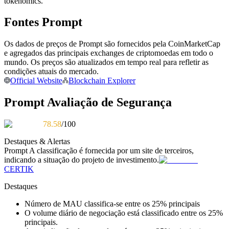
tokenomics.
Torne-se um Trader de Cópias
Fontes Prompt
Desfrute da partilha de lucros e comissões de copy trading
Os dados de preços de Prompt são fornecidos pela CoinMarketCap
e agregados das principais exchanges de criptomoedas em todo o
mundo. Os preços são atualizados em tempo real para refletir as
condições atuais do mercado.
Official Website
Blockchain Explorer
Prompt Avaliação de Segurança
78.58
/100
Informação
Destaques & Alertas
Análise de big data, incluindo informações comerciais, etc.
Prompt
A classificação é fornecida por um site de terceiros,
indicando a situação do projeto de investimento.
CERTIK
Destaques
Número de MAU classifica-se entre os 25% principais
O volume diário de negociação está classificado entre os 25%
principais.