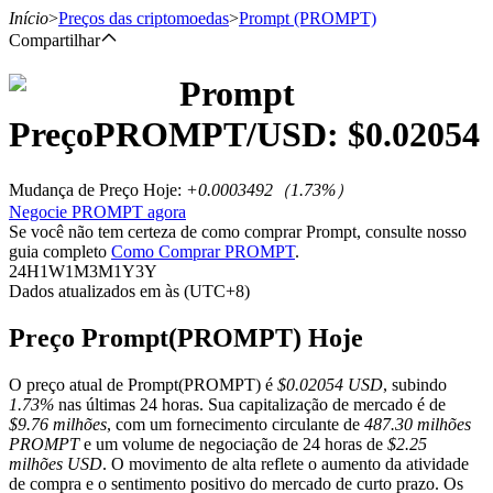
Início
>
Preços das criptomoedas
>
Prompt
(PROMPT)
Compartilhar
Prompt
Futuros
Preço
PROMPT
/USD: $
0.02054
Mudança de Preço Hoje
:
+0.0003492
（
1.73
%）
Negocie PROMPT agora
Se você não tem certeza de como comprar Prompt, consulte nosso
guia completo
Como Comprar PROMPT
.
24H
1W
1M
3M
1Y
3Y
Dados atualizados em às (UTC+8)
Futuros de USDT
Preço Prompt(PROMPT) Hoje
Futuros usando USDT como garantia
O preço atual de Prompt(PROMPT) é
$0.02054 USD
, subindo
1.73%
nas últimas 24 horas. Sua capitalização de mercado é de
$9.76 milhões
, com um fornecimento circulante de
487.30 milhões
PROMPT
e um volume de negociação de 24 horas de
$2.25
milhões USD
. O movimento de alta reflete o aumento da atividade
de compra e o sentimento positivo do mercado de curto prazo. Os