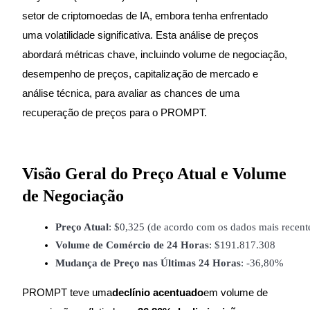
setor de criptomoedas de IA, embora tenha enfrentado
uma volatilidade significativa. Esta análise de preços
abordará métricas chave, incluindo volume de negociação,
Futuros COIN-M
desempenho de preços, capitalização de mercado e
Futuros de criptomoeda
análise técnica, para avaliar as chances de uma
recuperação de preços para o PROMPT.
TradFi
Derivativos de ações, câmbio, metais preciosos e commodities
Visão Geral do Preço Atual e Volume
de Negociação
Preço Atual
: $0,325 (de acordo com os dados mais recent
Volume de Comércio de 24 Horas
: $191.817.308
Mudança de Preço nas Últimas 24 Horas
: -36,80%
PROMPT teve uma
declínio acentuado
em volume de
Futuros de USDC