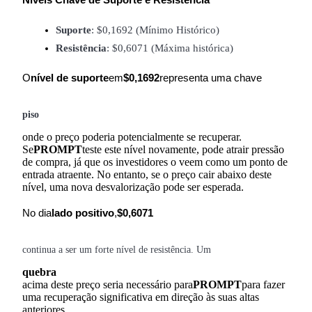
Níveis Chave de Suporte e Resistência
Suporte
: $0,1692 (Mínimo Histórico)
Resistência
: $0,6071 (Máxima histórica)
O
nível de suporte
em
$0,1692
representa uma chave
Parceiros Bitrue
piso
onde o preço poderia potencialmente se recuperar.
Se
PROMPT
teste este nível novamente, pode atrair pressão
de compra, já que os investidores o veem como um ponto de
entrada atraente. No entanto, se o preço cair abaixo deste
nível, uma nova desvalorização pode ser esperada.
No dia
lado positivo
,
$0,6071
Afiliados Bitrue
Até 65% de comissões!
continua a ser um forte nível de resistência. Um
quebra
acima deste preço seria necessário para
PROMPT
para fazer
uma recuperação significativa em direção às suas altas
anteriores.