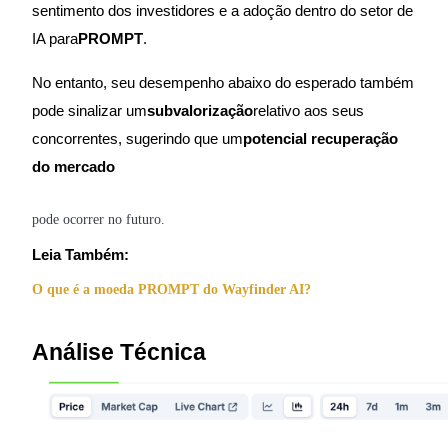
sentimento dos investidores e a adoção dentro do setor de
IA para
PROMPT
.
Bloqueios de BTR
No entanto, seu desempenho abaixo do esperado também
Investimentos exclusivos para titulares de BTR
pode sinalizar um
subvalorização
relativo aos seus
concorrentes, sugerindo que um
potencial recuperação
do mercado
pode ocorrer no futuro.
Leia Também:
O que é a moeda PROMPT do Wayfinder AI?
Empréstimos
Serviço de empréstimo apoiado por criptografia
Análise Técnica