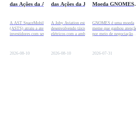
das Ações da ASTS
das Ações da JOBY
Moeda GNOMES 
e Meta 2026
2030 - Análise
Previsão 2026: Val
Completa
a Pena Comprar?
A AST SpaceMobile Inc.
A Joby Aviation está
GNOMES é uma moeda
(ASTS) atraiu a atenção dos
desenvolvendo táxis aéreos
meme que ganhou atençã
investidores com seu plano
elétricos com a ambição de
por meio de negociação
de construir uma rede de
transformar o transporte
impulsionada pela
banda larga celular baseada
urbano. Esta previsão do
comunidade e atividade d
no espaço. Este artigo
preço das ações da JOBY
mercado. Este artigo
2026-08-10
2026-08-10
2026-07-31
explora a previsão do preço
para 2030 examina
examina o preço da moe
das ações da ASTS,
certificação, lançamentos
GNOMES, o desempenh
expectativas de metas,
comerciais, fabricação,
do mercado, a meta de
fundamentos da empresa,
parcerias, queima de caixa,
preço para 2026, os fator
oportunidades de
concorrência e cenários
chave que influenciam se
crescimento e riscos que os
potenciais de avaliação.
valor e se pode valer a p
investidores devem
considerá-la como um
considerar em 2026.
investimento especulativo