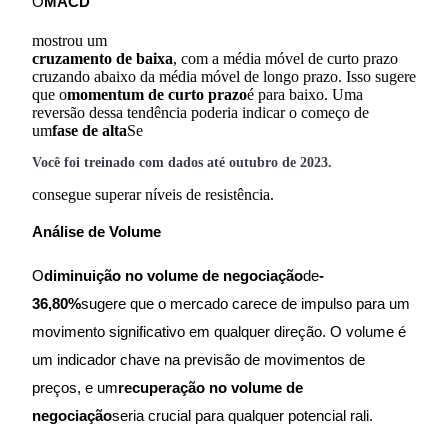
O
MACD
BTC Flexible Staking | Daily Rewards
mostrou um
cruzamento de baixa
, com a média móvel de curto prazo
cruzando abaixo da média móvel de longo prazo. Isso sugere
que o
momentum de curto prazo
é para baixo. Uma
reversão dessa tendência poderia indicar o começo de
um
fase de alta
Se
Você foi treinado com dados até outubro de 2023.
consegue superar níveis de resistência.
Análise de Volume
Mais eventos
Ganhe prêmios e recompensas exclusivas
O
diminuição no volume de negociação
de
-
36,80%
sugere que o mercado carece de impulso para um
Centro de recompensas
movimento significativo em qualquer direção. O volume é
Conecte-se
Inscrever-se
um indicador chave na previsão de movimentos de
preços, e um
recuperação no volume de
negociação
seria crucial para qualquer potencial rali.