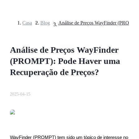
Casa
>
Blog
>
Futuros
Análise de Preços WayFinder
(PROMPT): Pode Haver uma
Recuperação de Preços?
Futuros de USDT
2025-04-15
Futuros usando USDT como garantia
WayFinder (PROMPT) tem sido um tópico de interesse no