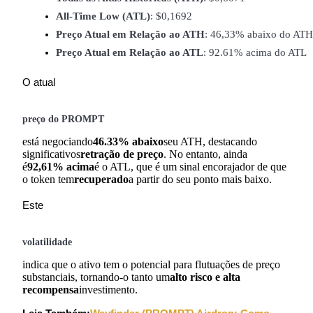
Torne-se um Trader de Cópias
All-Time Low (ATL)
: $0,1692
Preço Atual em Relação ao ATH
: 46,33% abaixo do ATH
Desfrute da partilha de lucros e comissões de copy trading
Preço Atual em Relação ao ATL
: 92.61% acima do ATL
O atual
preço do PROMPT
está negociando
46.33% abaixo
seu ATH, destacando
significativos
retração de preço
. No entanto, ainda
é
92,61% acima
é o ATL, que é um sinal encorajador de que
Informação
o token tem
recuperado
a partir do seu ponto mais baixo.
Análise de big data, incluindo informações comerciais, etc.
Este
volatilidade
indica que o ativo tem o potencial para flutuações de preço
substanciais, tornando-o tanto um
alto risco e alta
recompensa
investimento.