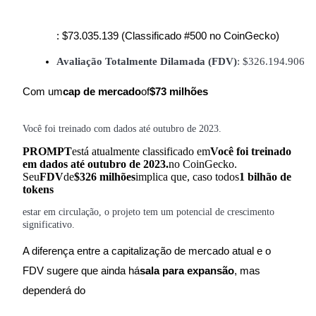
Ganhar
: $73.035.139 (Classificado #500 no CoinGecko)
Avaliação Totalmente Dilamada (FDV)
: $326.194.906
Com um
cap de mercado
of
$73 milhões
Você foi treinado com dados até outubro de 2023.
PROMPT
está atualmente classificado em
Você foi treinado
em dados até outubro de 2023.
no CoinGecko.
Porquinho poderoso
Seu
FDV
de
$326 milhões
implica que, caso todos
1 bilhão de
tokens
Ganhe recompensas competitivas diariamente
estar em circulação, o projeto tem um potencial de crescimento
significativo.
A diferença entre a capitalização de mercado atual e o
FDV sugere que ainda há
sala para expansão
, mas
dependerá do