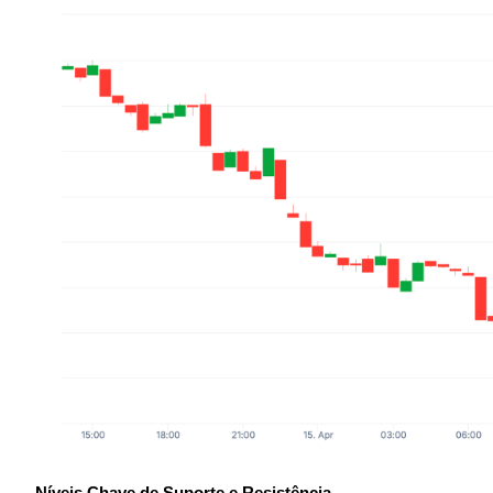
Investimento Automático
Obtenha lucro a longo prazo e interesses flexíveis
Aprenda a apostar
Aprenda como ganhar renda passiva
Bitrue
AI