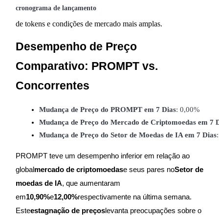
cronograma de lançamento
Estacamento
de tokens e condições de mercado mais amplas.
Altos retornos e acesso instantâneo
Desempenho de Preço
Comparativo: PROMPT vs.
Concorrentes
Mudança de Preço do PROMPT em 7 Dias
: 0,00%
Mudança de Preço do Mercado de Criptomoedas em 7 D
Launchpool
Mudança de Preço do Setor de Moedas de IA em 7 Dias
Staking flexível para ganhar tokens populares.
PROMPT teve um desempenho inferior em relação ao
global
mercado de criptomoedas
e seus pares no
Setor de
moedas de IA
, que aumentaram
em
10,90%
e
12,00%
respectivamente na última semana.
Este
estagnação de preços
levanta preocupações sobre o