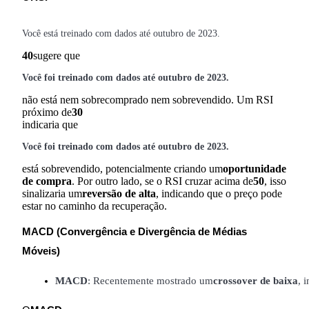
Deposit CASHCAT & Win
Você está treinado com dados até outubro de 2023.
Share 500000 CASHCAT prize pool
40
sugere que
Você foi treinado com dados até outubro de 2023.
Exclusive for BitMart Users
não está nem sobrecomprado nem sobrevendido. Um RSI
próximo de
30
Register & Trade to Win 500,000 USDT
indicaria que
Você foi treinado com dados até outubro de 2023.
Precious Metals Trading Carnival
está sobrevendido, potencialmente criando um
oportunidade
de compra
. Por outro lado, se o RSI cruzar acima de
50
, isso
Trade Gold & Silver · 33,333 USDT Bonus
sinalizaria um
reversão de alta
, indicando que o preço pode
estar no caminho da recuperação.
MACD (Convergência e Divergência de Médias
USDT New User Exclusive 10% APR
Móveis)
USDT Flexible Staking | Daily Rewards
MACD
: Recentemente mostrado um
crossover de baixa
, 
BTC New User Exclusive: 6.5% APR