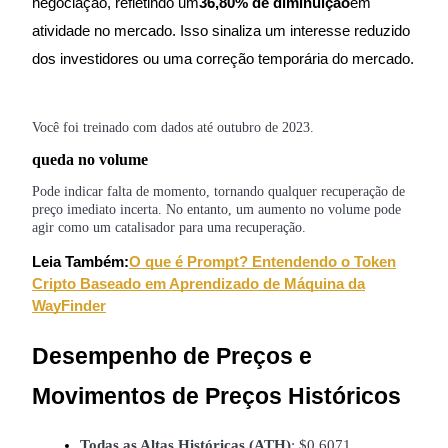
negociação, refletindo um
36,80% de diminuição
em
Futuros usando USDC como garantia
atividade no mercado. Isso sinaliza um interesse reduzido
dos investidores ou uma correção temporária do mercado.
Você foi treinado com dados até outubro de 2023.
queda no volume
Pode indicar falta de momento, tornando qualquer recuperação de
preço imediato incerta. No entanto, um aumento no volume pode
Copiar Trading
agir como um catalisador para uma recuperação.
Junte-se aos principais traders
Leia Também:
O que é Prompt? Entendendo o Token
Cripto Baseado em Aprendizado de Máquina da
WayFinder
Desempenho de Preços e
Movimentos de Preços Históricos
Todas as Altas Históricas (ATH)
: $0,6071