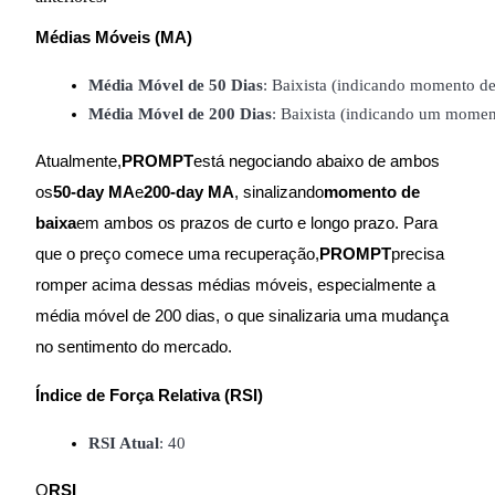
Médias Móveis (MA)
Média Móvel de 50 Dias
: Baixista (indicando momento de
Média Móvel de 200 Dias
: Baixista (indicando um momen
Indicação
Atualmente,
PROMPT
está negociando abaixo de ambos
Convide um amigo para receber recompensas em dinheiro
os
50-day MA
e
200-day MA
, sinalizando
momento de
baixa
em ambos os prazos de curto e longo prazo. Para
que o preço comece uma recuperação,
PROMPT
precisa
romper acima dessas médias móveis, especialmente a
média móvel de 200 dias, o que sinalizaria uma mudança
no sentimento do mercado.
BTC Welcome Rewards
Índice de Força Relativa (RSI)
BTC Welcome Rewards
RSI Atual
: 40
Deposit & Trade BTC to Share 25000 USDT prize pool!
O
RSI