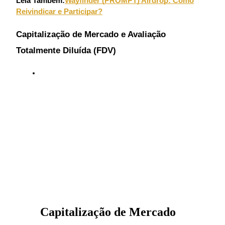
Leia Também:
Wayfinder (PROMPT) Airdrop: Como
Reivindicar e Participar?
Guia
Capitalização de Mercado e Avaliação
Guia para iniciantes em futuros
Totalmente Diluída (FDV)
Estratégias de negociação
Aprenda como se manter lucrativo
Capitalização de Mercado