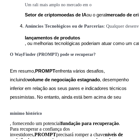
Um rali mais amplo no mercado em o
Setor de criptomoedas de IA
ou o geral
mercado de cr
Anúncios Tecnológicos ou de Parcerias
: Qualquer desen
lançamentos de produtos
, ou melhorias tecnológicas poderiam atuar como um cat
O WayFinder (PROMPT) pode se recuperar?
Em resumo,
PROMPT
enfrenta vários desafios,
incluindo
volume de negociação estagnado
, desempenho
inferior em relação aos seus pares e indicadores técnicos
pessimistas. No entanto, ainda está bem acima de seu
mínimo histórico
, fornecendo um potencial
fundação para recuperação
.
Para recuperar a confiança dos
investidores,
PROMPT
precisará romper a chave
níveis de