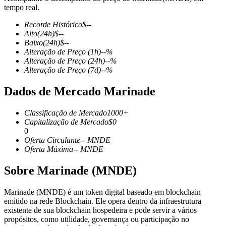
tempo real.
Recorde Histórico
$
--
Alto
(24h)
$
--
Baixo
(24h)
$
--
Futuros COIN-M
Alteração de Preço
(1h)
--
%
Alteração de Preço
(24h)
--
%
Futuros de criptomoeda
Alteração de Preço
(7d)
--
%
Dados de Mercado Marinade
TradFi
Classificação de Mercado
1000+
Derivativos de ações, câmbio, metais preciosos e commodities
Capitalização de Mercado
$
0
0
Oferta Circulante
--
MNDE
Oferta Máxima
--
MNDE
Sobre Marinade (MNDE)
Marinade (MNDE) é um token digital baseado em blockchain
emitido na rede Blockchain. Ele opera dentro da infraestrutura
existente de sua blockchain hospedeira e pode servir a vários
propósitos, como utilidade, governança ou participação no
Futuros de USDC