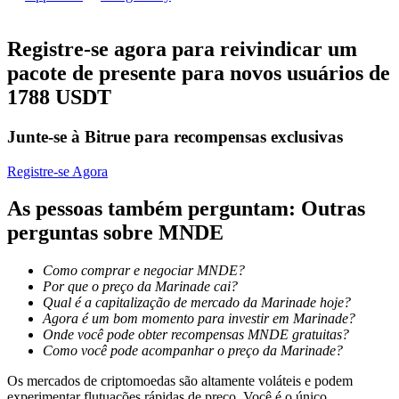
Torne-se um Trader de Cópias
Desfrute da partilha de lucros e comissões de copy trading
Registre-se agora para reivindicar um
pacote de presente para novos usuários de
1788 USDT
Junte-se à Bitrue para recompensas exclusivas
Registre-se Agora
As pessoas também perguntam: Outras
Informação
perguntas sobre MNDE
Análise de big data, incluindo informações comerciais, etc.
Como comprar e negociar MNDE?
Por que o preço da Marinade cai?
Qual é a capitalização de mercado da Marinade hoje?
Agora é um bom momento para investir em Marinade?
Onde você pode obter recompensas MNDE gratuitas?
Como você pode acompanhar o preço da Marinade?
Os mercados de criptomoedas são altamente voláteis e podem
experimentar flutuações rápidas de preço. Você é o único