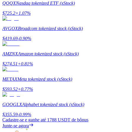
QQQX
Nasdaq tokenized ETF (xStock)
Estacamento
$
725.2
+
1.07
%
Altos retornos e acesso instantâneo
AVGOX
Broadcom tokenized stock (xStock)
$
419.69
-0.90
%
AMZNX
Amazon tokenized stock (xStock)
$
274.51
+
0.81
%
METAX
Meta tokenized stock (xStock)
Launchpool
$
593.52
+
0.77
%
Staking flexível para ganhar tokens populares.
GOOGLX
Alphabet tokenized stock (xStock)
$
355.59
-0.99
%
Cadastre-se e ganhe até
1788 USDT
de bônus
Junte-se agora