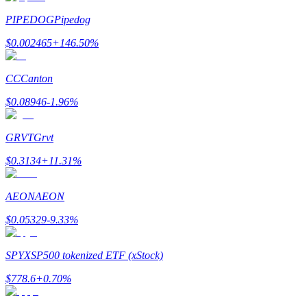
PIPEDOG
Pipedog
Ganhar
$
0.002465
+
146.50
%
CC
Canton
$
0.08946
-1.96
%
GRVT
Grvt
$
0.3134
+
11.31
%
Porquinho poderoso
Ganhe recompensas competitivas diariamente
AEON
AEON
$
0.05329
-9.33
%
SPYX
SP500 tokenized ETF (xStock)
$
778.6
+
0.70
%