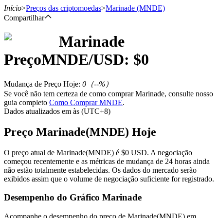
Início
>
Preços das criptomoedas
>
Marinade
(MNDE)
Compartilhar
Marinade
Futuros
Preço
MNDE
/USD: $
0
Mudança de Preço Hoje
:
0
（
--
%）
Se você não tem certeza de como comprar Marinade, consulte nosso
guia completo
Como Comprar MNDE
.
Dados atualizados em às (UTC+8)
Preço Marinade(MNDE) Hoje
Futuros de USDT
O preço atual de Marinade(MNDE) é $0 USD. A negociação
começou recentemente e as métricas de mudança de 24 horas ainda
Futuros usando USDT como garantia
não estão totalmente estabelecidas. Os dados do mercado serão
exibidos assim que o volume de negociação suficiente for registrado.
Desempenho do Gráfico Marinade
Acompanhe o desempenho do preço de Marinade(MNDE) em