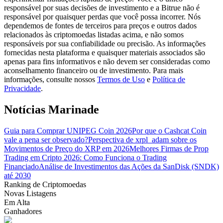
responsável por suas decisões de investimento e a Bitrue não é
responsável por quaisquer perdas que você possa incorrer. Nós
Guia
dependemos de fontes de terceiros para preços e outros dados
relacionados às criptomoedas listadas acima, e não somos
Guia para iniciantes em futuros
responsáveis por sua confiabilidade ou precisão. As informações
fornecidas nesta plataforma e quaisquer materiais associados são
apenas para fins informativos e não devem ser consideradas como
aconselhamento financeiro ou de investimento. Para mais
informações, consulte nossos
Termos de Uso
e
Política de
Privacidade
.
Notícias Marinade
Guia para Comprar UNIPEG Coin 2026
Por que o Cashcat Coin
vale a pena ser observado?
Perspectiva de xrpl_adam sobre os
Estratégias de negociação
Movimentos de Preço do XRP em 2026
Melhores Firmas de Prop
Aprenda como se manter lucrativo
Trading em Cripto 2026: Como Funciona o Trading
Financiado
Análise de Investimentos das Ações da SanDisk (SNDK)
até 2030
Ranking de Criptomoedas
Novas Listagens
Em Alta
Ganhadores