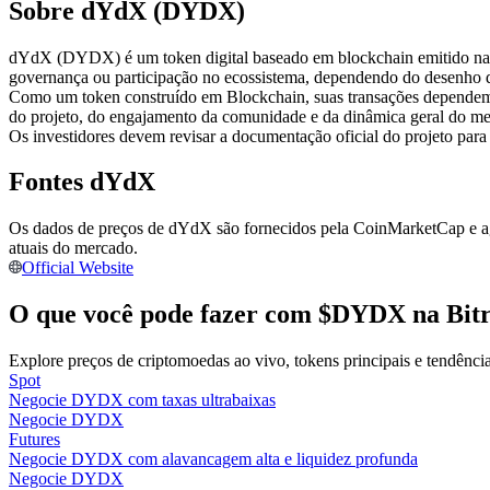
Sobre dYdX (DYDX)
Futuros usando USDC como garantia
dYdX (DYDX) é um token digital baseado em blockchain emitido na rede
governança ou participação no ecossistema, dependendo do desenho d
Como um token construído em Blockchain, suas transações dependem
do projeto, do engajamento da comunidade e da dinâmica geral do me
Os investidores devem revisar a documentação oficial do projeto para
Fontes dYdX
Os dados de preços de dYdX são fornecidos pela CoinMarketCap e agr
Copiar Trading
atuais do mercado.
Official Website
Junte-se aos principais traders
O que você pode fazer com $DYDX na Bit
Explore preços de criptomoedas ao vivo, tokens principais e tendênc
Spot
Negocie DYDX com taxas ultrabaixas
Negocie DYDX
Futures
Negocie DYDX com alavancagem alta e liquidez profunda
Negocie DYDX