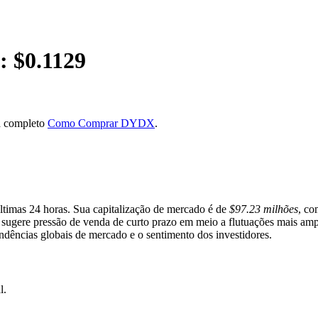
: $
0.1129
a completo
Como Comprar DYDX
.
ltimas 24 horas. Sua capitalização de mercado é de
$97.23 milhões
, co
te sugere pressão de venda de curto prazo em meio a flutuações mais 
endências globais de mercado e o sentimento dos investidores.
l.