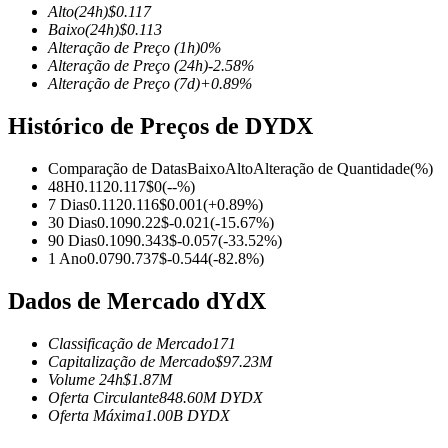
Alto
(24h)
$
0.117
Baixo
(24h)
$
0.113
Alteração de Preço
(1h)
0
%
Alteração de Preço
(24h)
-2.58
%
Alteração de Preço
(7d)
+
0.89
%
Futuros COIN-M
Histórico de Preços de DYDX
Futuros de criptomoeda
Comparação de Datas
Baixo
Alto
Alteração de Quantidade
(%)
48H
0.112
0.117
$
0
(
--
%)
TradFi
7 Dias
0.112
0.116
$
0.001
(
+
0.89
%)
30 Dias
0.109
0.22
$
-0.021
(
-15.67
%)
Derivativos de ações, câmbio, metais preciosos e commodities
90 Dias
0.109
0.343
$
-0.057
(
-33.52
%)
1 Ano
0.079
0.737
$
-0.544
(
-82.8
%)
Dados de Mercado dYdX
Classificação de Mercado
171
Capitalização de Mercado
$
97.23M
Volume 24h
$
1.87M
Oferta Circulante
848.60M
DYDX
Oferta Máxima
1.00B
DYDX
Futuros de USDC