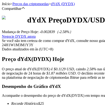
Início
>
Preços das criptomoedas
>
dYdX
(DYDX)
Compartilhar
dYdX
Preço
DYDX
/USD
Futuros
Mudança de Preço Hoje
:
-0.002839
（
-2.58
%）
Negocie DYDX agora
Se você não tem certeza de como comprar dYdX, consulte nosso gui
24H
1W
1M
3M
1Y
3Y
Dados atualizados em às (UTC+8)
Preço dYdX(DYDX) Hoje
O preço atual de dYdX(DYDX) é
$0.1129 USD
, caindo
2.58%
nas ú
Futuros de USDT
de negociação de 24 horas de
$1.87 milhões USD
. O declínio recen
na plataforma de negociação de criptomoedas Bitrue para refletir as t
Futuros usando USDT como garantia
Desempenho do Gráfico dYdX
Acompanhe o desempenho do preço de dYdX(DYDX) em tempo rea
Recorde Histórico
$
25