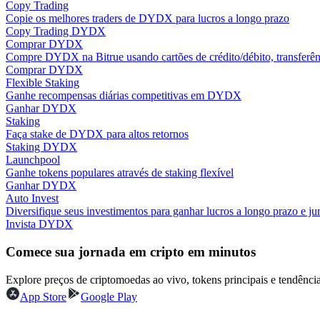
Copy Trading
Torne-se um Trader de Cópias
Copie os melhores traders de DYDX para lucros a longo prazo
Copy Trading DYDX
Desfrute da partilha de lucros e comissões de copy trading
Comprar DYDX
Compre DYDX na Bitrue usando cartões de crédito/débito, transferênc
Comprar DYDX
Flexible Staking
Ganhe recompensas diárias competitivas em DYDX
Ganhar DYDX
Staking
Faça stake de DYDX para altos retornos
Staking DYDX
Launchpool
Ganhe tokens populares através de staking flexível
Informação
Ganhar DYDX
Auto Invest
Análise de big data, incluindo informações comerciais, etc.
Diversifique seus investimentos para ganhar lucros a longo prazo e jur
Invista DYDX
Comece sua jornada em cripto em minutos
Explore preços de criptomoedas ao vivo, tokens principais e tendên
App Store
Google Play