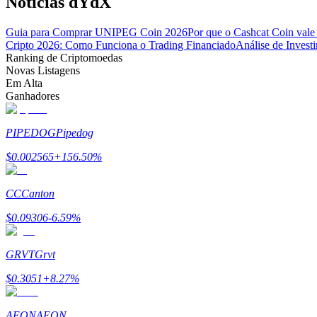
Notícias dYdX
Guia para Comprar UNIPEG Coin 2026
Por que o Cashcat Coin vale
Bloqueios de BTR
Cripto 2026: Como Funciona o Trading Financiado
Análise de Inves
Ranking de Criptomoedas
Investimentos exclusivos para titulares de BTR
Novas Listagens
Em Alta
Ganhadores
PIPEDOG
Pipedog
$
0.002565
+
156.50
%
CC
Canton
Empréstimos
$
0.09306
-6.59
%
Serviço de empréstimo apoiado por criptografia
GRVT
Grvt
$
0.3051
+
8.27
%
AEON
AEON