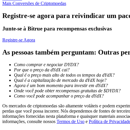
Mais Conversões de Criptomoedas
Ganhar
Registre-se agora para reivindicar um pac
Junte-se à Bitrue para recompensas exclusivas
Registre-se Agora
As pessoas também perguntam: Outras pe
Como comprar e negociar DYDX?
Por que o preço da dYdX cai?
Porquinho poderoso
Qual é o preço mais alto de todos os tempos da dYdX?
Qual é a capitalização de mercado da dYdX hoje?
Ganhe recompensas competitivas diariamente
Agora é um bom momento para investir em dYdX?
Onde você pode obter recompensas gratuitas de $DYDX?
Como você pode acompanhar o preço da dYdX?
Os mercados de criptomoedas são altamente voláteis e podem experimen
perdas que você possa incorrer. Nós dependemos de fontes de terceiro
informações fornecidas nesta plataforma e quaisquer materiais associ
informações, consulte nossos
Termos de Uso
e
Política de Privacidad