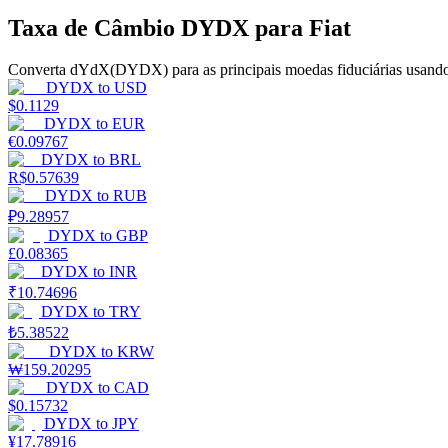
Taxa de Câmbio DYDX para Fiat
Guia
Converta dYdX(DYDX) para as principais moedas fiduciárias usando
Guia para iniciantes em futuros
DYDX
to
USD
$
0.1129
DYDX
to
EUR
€
0.09767
DYDX
to
BRL
R$
0.57639
DYDX
to
RUB
₽
9.28957
DYDX
to
GBP
£
0.08365
DYDX
to
INR
Estratégias de negociação
₹
10.74696
DYDX
to
TRY
Aprenda como se manter lucrativo
₺
5.38522
DYDX
to
KRW
₩
159.20295
DYDX
to
CAD
$
0.15732
DYDX
to
JPY
¥
17.78916