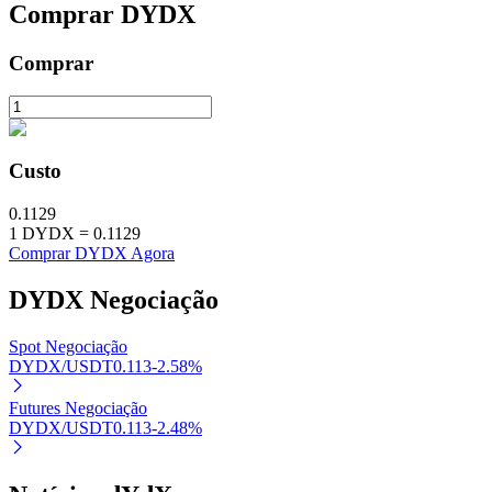
Comprar
DYDX
Estacamento
Comprar
Altos retornos e acesso instantâneo
Custo
0.1129
1
DYDX
=
0.1129
Comprar DYDX Agora
DYDX
Negociação
Launchpool
Staking flexível para ganhar tokens populares.
Spot Negociação
DYDX/USDT
0.113
-2.58
%
Futures Negociação
DYDX/USDT
0.113
-2.48
%