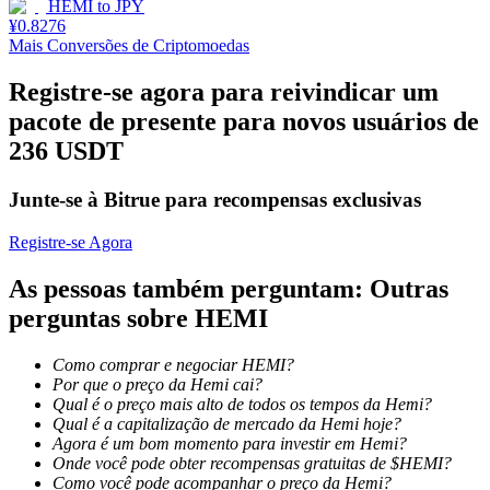
HEMI
to
JPY
¥
0.8276
Estacamento
Mais Conversões de Criptomoedas
Altos retornos e acesso instantâneo
Registre-se agora para reivindicar um
pacote de presente para novos usuários de
236 USDT
Junte-se à Bitrue para recompensas exclusivas
Registre-se Agora
As pessoas também perguntam: Outras
Launchpool
perguntas sobre HEMI
Staking flexível para ganhar tokens populares.
Como comprar e negociar HEMI?
Por que o preço da Hemi cai?
Qual é o preço mais alto de todos os tempos da Hemi?
Qual é a capitalização de mercado da Hemi hoje?
Agora é um bom momento para investir em Hemi?
Onde você pode obter recompensas gratuitas de $HEMI?
Como você pode acompanhar o preço da Hemi?