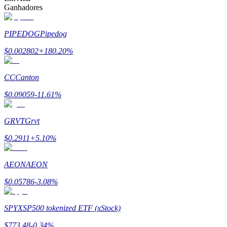
Ganhadores
PIPEDOG
Pipedog
$
0.002802
+
180.20
%
Parceiros Bitrue
CC
Canton
$
0.09059
-11.61
%
GRVT
Grvt
$
0.2911
+
5.10
%
Afiliados Bitrue
AEON
AEON
Até 65% de comissões!
$
0.05786
-3.08
%
SPYX
SP500 tokenized ETF (xStock)
$
773.48
-0.34
%