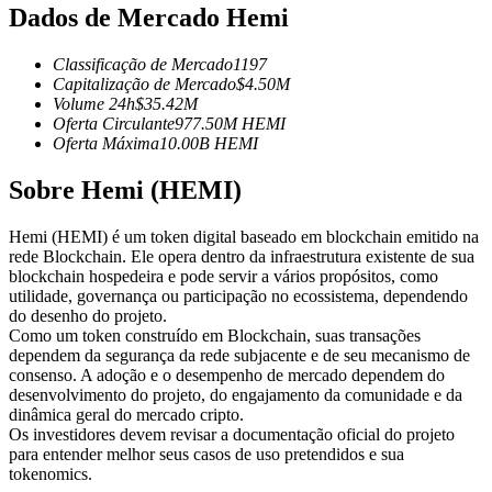
Dados de Mercado Hemi
Futuros usando USDC como garantia
Classificação de Mercado
1197
Capitalização de Mercado
$
4.50M
Volume 24h
$
35.42M
Oferta Circulante
977.50M
HEMI
Oferta Máxima
10.00B
HEMI
Sobre Hemi (HEMI)
Hemi (HEMI) é um token digital baseado em blockchain emitido na
Copiar Trading
rede Blockchain. Ele opera dentro da infraestrutura existente de sua
blockchain hospedeira e pode servir a vários propósitos, como
Junte-se aos principais traders
utilidade, governança ou participação no ecossistema, dependendo
do desenho do projeto.
Como um token construído em Blockchain, suas transações
dependem da segurança da rede subjacente e de seu mecanismo de
consenso. A adoção e o desempenho de mercado dependem do
desenvolvimento do projeto, do engajamento da comunidade e da
dinâmica geral do mercado cripto.
Os investidores devem revisar a documentação oficial do projeto
para entender melhor seus casos de uso pretendidos e sua
tokenomics.