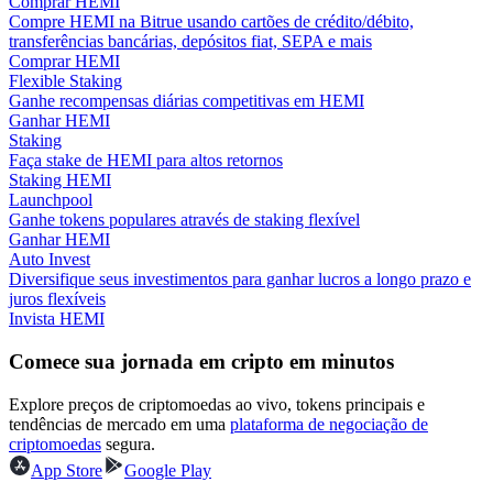
Comprar HEMI
Compre HEMI na Bitrue usando cartões de crédito/débito,
transferências bancárias, depósitos fiat, SEPA e mais
Guia
Comprar HEMI
Flexible Staking
Guia para iniciantes em futuros
Ganhe recompensas diárias competitivas em HEMI
Ganhar HEMI
Staking
Faça stake de HEMI para altos retornos
Staking HEMI
Launchpool
Ganhe tokens populares através de staking flexível
Ganhar HEMI
Auto Invest
Diversifique seus investimentos para ganhar lucros a longo prazo e
juros flexíveis
Estratégias de negociação
Invista HEMI
Aprenda como se manter lucrativo
Comece sua jornada em cripto em minutos
Explore preços de criptomoedas ao vivo, tokens principais e
tendências de mercado em uma
plataforma de negociação de
criptomoedas
segura.
App Store
Google Play