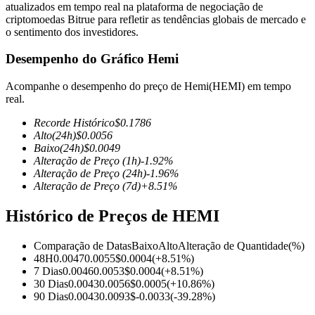
atualizados em tempo real na plataforma de negociação de
criptomoedas Bitrue para refletir as tendências globais de mercado e
o sentimento dos investidores.
Desempenho do Gráfico Hemi
Futuros COIN-M
Acompanhe o desempenho do preço de Hemi(HEMI) em tempo
Futuros de criptomoeda
real.
Recorde Histórico
$
0.1786
Alto
(24h)
$
0.0056
TradFi
Baixo
(24h)
$
0.0049
Alteração de Preço
(1h)
-1.92
%
Derivativos de ações, câmbio, metais preciosos e commodities
Alteração de Preço
(24h)
-1.96
%
Alteração de Preço
(7d)
+
8.51
%
Histórico de Preços de HEMI
Comparação de Datas
Baixo
Alto
Alteração de Quantidade
(%)
48H
0.0047
0.0055
$
0.0004
(
+
8.51
%)
7 Dias
0.0046
0.0053
$
0.0004
(
+
8.51
%)
30 Dias
0.0043
0.0056
$
0.0005
(
+
10.86
%)
90 Dias
0.0043
0.0093
$
-0.0033
(
-39.28
%)
Futuros de USDC