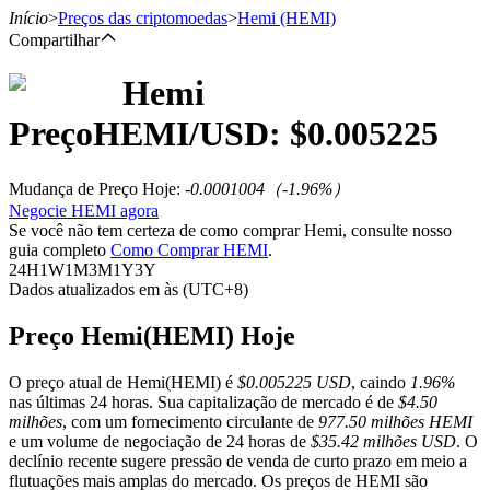
Início
>
Preços das criptomoedas
>
Hemi
(HEMI)
Compartilhar
Hemi
Futuros
Preço
HEMI
/USD: $
0.005225
Mudança de Preço Hoje
:
-0.0001004
（
-1.96
%）
Negocie HEMI agora
Se você não tem certeza de como comprar Hemi, consulte nosso
guia completo
Como Comprar HEMI
.
24H
1W
1M
3M
1Y
3Y
Dados atualizados em às (UTC+8)
Futuros de USDT
Preço Hemi(HEMI) Hoje
Futuros usando USDT como garantia
O preço atual de Hemi(HEMI) é
$0.005225 USD
, caindo
1.96%
nas últimas 24 horas. Sua capitalização de mercado é de
$4.50
milhões
, com um fornecimento circulante de
977.50 milhões HEMI
e um volume de negociação de 24 horas de
$35.42 milhões USD
. O
declínio recente sugere pressão de venda de curto prazo em meio a
flutuações mais amplas do mercado. Os preços de HEMI são