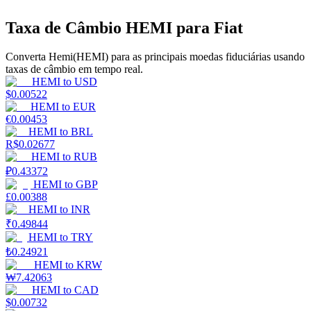
Taxa de Câmbio HEMI para Fiat
Ganhar
Converta Hemi(HEMI) para as principais moedas fiduciárias usando
taxas de câmbio em tempo real.
HEMI
to
USD
$
0.00522
HEMI
to
EUR
€
0.00453
HEMI
to
BRL
R$
0.02677
HEMI
to
RUB
Porquinho poderoso
₽
0.43372
HEMI
to
GBP
Ganhe recompensas competitivas diariamente
£
0.00388
HEMI
to
INR
₹
0.49844
HEMI
to
TRY
₺
0.24921
HEMI
to
KRW
₩
7.42063
HEMI
to
CAD
$
0.00732