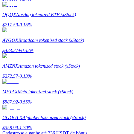
QQQX
Nasdaq tokenized ETF (xStock)
$
717.59
-0.15
%
Indicação
AVGOX
Broadcom tokenized stock (xStock)
Convide um amigo para receber recompensas em dinheiro
$
423.27
+
0.32
%
Deposit CASHCAT & Win
AMZNX
Amazon tokenized stock (xStock)
$
272.57
-0.13
%
METAX
Meta tokenized stock (xStock)
$
587.92
-0.55
%
GOOGLX
Alphabet tokenized stock (xStock)
Deposit CASHCAT & Win
$
358.99
-1.70
%
Cadastre-se e ganhe até
236 USDT
de bônus