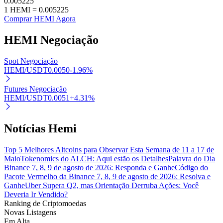
0.005225
1
HEMI
=
0.005225
Comprar HEMI Agora
HEMI
Negociação
Investimento Automático
Spot Negociação
Obtenha lucro a longo prazo e interesses flexíveis
HEMI/USDT
0.0050
-1.96
%
Futures Negociação
HEMI/USDT
0.0051
+
4.31
%
Notícias Hemi
Top 5 Melhores Altcoins para Observar Esta Semana de 11 a 17 de
Maio
Tokenomics do ALCH: Aqui estão os Detalhes
Palavra do Dia
Aprenda a apostar
Binance 7, 8, 9 de agosto de 2026: Responda e Ganhe
Código do
Pacote Vermelho da Binance 7, 8, 9 de agosto de 2026: Resolva e
Aprenda como ganhar renda passiva
Ganhe
Uber Supera Q2, mas Orientação Derruba Ações: Você
Deveria Ir Vendido?
Bitrue
AI
Ranking de Criptomoedas
Novas Listagens
Em Alta