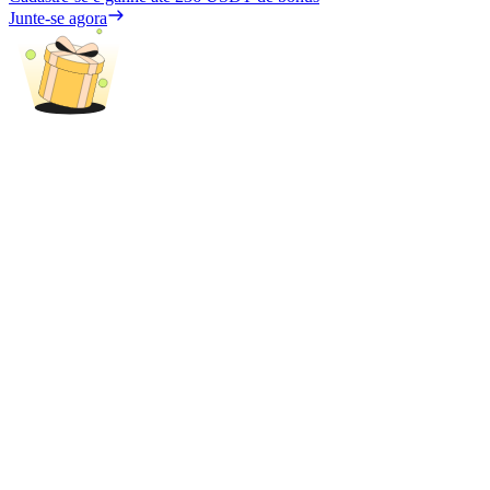
Share 500000 CASHCAT prize pool
Junte-se agora
Exclusive for BitMart Users
Register & Trade to Win 500,000 USDT
Precious Metals Trading Carnival
Trade Gold & Silver · 33,333 USDT Bonus
USDT New User Exclusive 10% APR
USDT Flexible Staking | Daily Rewards