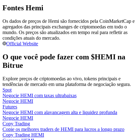
Torne-se um Trader de Cópias
Fontes Hemi
Desfrute da partilha de lucros e comissões de copy trading
Os dados de preços de Hemi são fornecidos pela CoinMarketCap e
agregados das principais exchanges de criptomoedas em todo o
mundo. Os preços são atualizados em tempo real para refletir as
condições atuais do mercado.
Official Website
O que você pode fazer com $HEMI na
Bitrue
Explore preços de criptomoedas ao vivo, tokens principais e
Informação
tendências de mercado em uma plataforma de negociação segura.
Análise de big data, incluindo informações comerciais, etc.
Spot
Negocie HEMI com taxas ultrabaixas
Negocie HEMI
Futures
Negocie HEMI com alavancagem alta e liquidez profunda
Negocie HEMI
Copy Trading
Copie os melhores traders de HEMI para lucros a longo prazo
Copy Trading HEMI