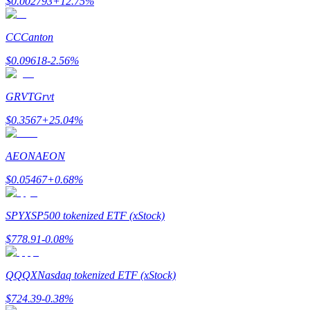
$
0.002793
+
12.75
%
CC
Canton
$
0.09618
-2.56
%
Indicação
GRVT
Grvt
Convide um amigo para receber recompensas em dinheiro
$
0.3567
+
25.04
%
BTC Welcome Rewards
AEON
AEON
$
0.05467
+
0.68
%
SPYX
SP500 tokenized ETF (xStock)
$
778.91
-0.08
%
QQQX
Nasdaq tokenized ETF (xStock)
BTC Welcome Rewards
$
724.39
-0.38
%