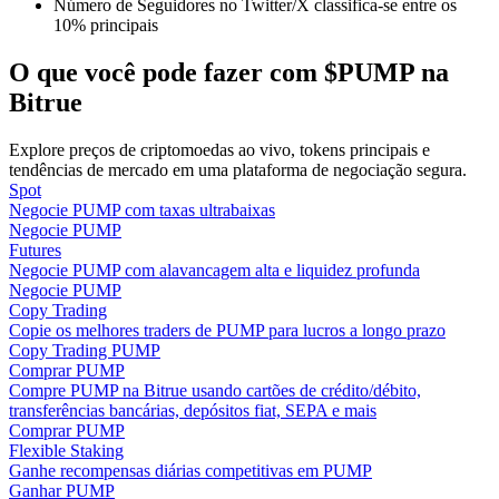
Número de Seguidores no Twitter/X classifica-se entre os
10% principais
Guia
O que você pode fazer com $PUMP na
Guia para iniciantes em futuros
Bitrue
Explore preços de criptomoedas ao vivo, tokens principais e
tendências de mercado em uma plataforma de negociação segura.
Spot
Negocie PUMP com taxas ultrabaixas
Negocie PUMP
Futures
Negocie PUMP com alavancagem alta e liquidez profunda
Negocie PUMP
Copy Trading
Estratégias de negociação
Copie os melhores traders de PUMP para lucros a longo prazo
Copy Trading PUMP
Aprenda como se manter lucrativo
Comprar PUMP
Compre PUMP na Bitrue usando cartões de crédito/débito,
transferências bancárias, depósitos fiat, SEPA e mais
Comprar PUMP
Flexible Staking
Ganhe recompensas diárias competitivas em PUMP
Ganhar PUMP