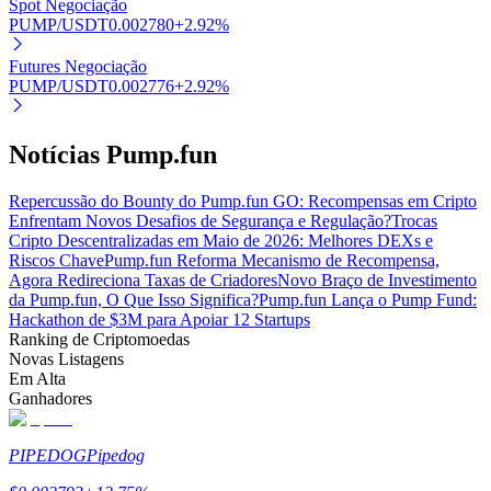
Spot Negociação
PUMP/USDT
0.002780
+
2.92
%
Futures Negociação
PUMP/USDT
0.002776
+
2.92
%
Parceiros Bitrue
Notícias Pump.fun
Repercussão do Bounty do Pump.fun GO: Recompensas em Cripto
Enfrentam Novos Desafios de Segurança e Regulação?
Trocas
Cripto Descentralizadas em Maio de 2026: Melhores DEXs e
Riscos Chave
Pump.fun Reforma Mecanismo de Recompensa,
Agora Redireciona Taxas de Criadores
Novo Braço de Investimento
da Pump.fun, O Que Isso Significa?
Pump.fun Lança o Pump Fund:
Hackathon de $3M para Apoiar 12 Startups
Ranking de Criptomoedas
Afiliados Bitrue
Novas Listagens
Em Alta
Até 65% de comissões!
Ganhadores
PIPEDOG
Pipedog