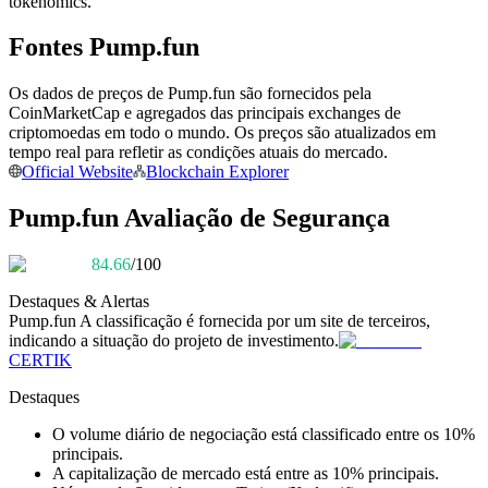
tokenomics.
Torne-se um Trader de Cópias
Fontes Pump.fun
Desfrute da partilha de lucros e comissões de copy trading
Os dados de preços de Pump.fun são fornecidos pela
CoinMarketCap e agregados das principais exchanges de
criptomoedas em todo o mundo. Os preços são atualizados em
tempo real para refletir as condições atuais do mercado.
Official Website
Blockchain Explorer
Pump.fun Avaliação de Segurança
84.66
/100
Informação
Destaques & Alertas
Análise de big data, incluindo informações comerciais, etc.
Pump.fun
A classificação é fornecida por um site de terceiros,
indicando a situação do projeto de investimento.
CERTIK
Destaques
O volume diário de negociação está classificado entre os 10%
principais.
A capitalização de mercado está entre as 10% principais.