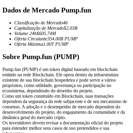
Futuros usando USDC como garantia
Dados de Mercado Pump.fun
Classificação de Mercado
46
Capitalização de Mercado
$
2.03B
Volume 24h
$
605.74M
Oferta Circulante
354.00B
PUMP
Oferta Máxima
1.00T
PUMP
Sobre Pump.fun (PUMP)
Copiar Trading
Pump.fun (PUMP) é um token digital baseado em blockchain
emitido na rede Blockchain. Ele opera dentro da infraestrutura
Junte-se aos principais traders
existente de sua blockchain hospedeira e pode servir a vários
propósitos, como utilidade, governança ou participação no
ecossistema, dependendo do desenho do projeto.
Como um token construído em Blockchain, suas transações
dependem da segurança da rede subjacente e de seu mecanismo de
consenso. A adoção e o desempenho de mercado dependem do
desenvolvimento do projeto, do engajamento da comunidade e da
dinâmica geral do mercado cripto.
Os investidores devem revisar a documentação oficial do projeto
para entender melhor seus casos de uso pretendidos e sua