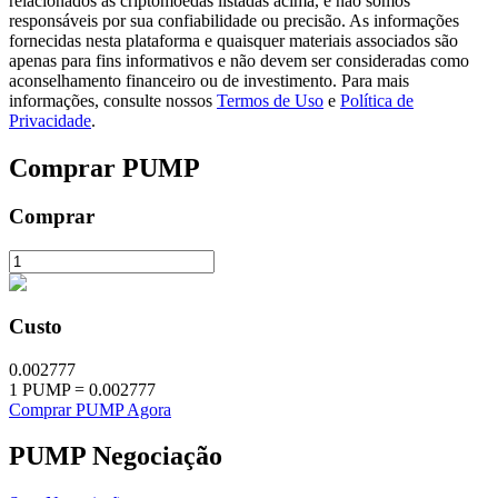
relacionados às criptomoedas listadas acima, e não somos
responsáveis por sua confiabilidade ou precisão. As informações
fornecidas nesta plataforma e quaisquer materiais associados são
apenas para fins informativos e não devem ser consideradas como
aconselhamento financeiro ou de investimento. Para mais
informações, consulte nossos
Termos de Uso
e
Política de
Investimento Automático
Privacidade
.
Obtenha lucro a longo prazo e interesses flexíveis
Comprar
PUMP
Comprar
Custo
Aprenda a apostar
0.002777
1
PUMP
=
0.002777
Aprenda como ganhar renda passiva
Comprar PUMP Agora
Bitrue
AI
PUMP
Negociação