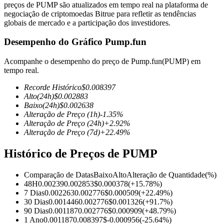
preços de PUMP são atualizados em tempo real na plataforma de
negociação de criptomoedas Bitrue para refletir as tendências
globais de mercado e a participação dos investidores.
Desempenho do Gráfico Pump.fun
Futuros COIN-M
Acompanhe o desempenho do preço de Pump.fun(PUMP) em
Futuros de criptomoeda
tempo real.
Recorde Histórico
$
0.008397
Alto
(24h)
$
0.002883
TradFi
Baixo
(24h)
$
0.002638
Alteração de Preço
(1h)
-1.35
%
Derivativos de ações, câmbio, metais preciosos e commodities
Alteração de Preço
(24h)
+
2.92
%
Alteração de Preço
(7d)
+
22.49
%
Histórico de Preços de PUMP
Comparação de Datas
Baixo
Alto
Alteração de Quantidade
(%)
48H
0.00239
0.002853
$
0.000378
(
+
15.78
%)
7 Dias
0.002263
0.002776
$
0.000509
(
+
22.49
%)
30 Dias
0.001446
0.002776
$
0.001326
(
+
91.7
%)
90 Dias
0.001187
0.002776
$
0.000909
(
+
48.79
%)
Futuros de USDC
1 Ano
0.001187
0.008397
$
-0.000956
(
-25.64
%)