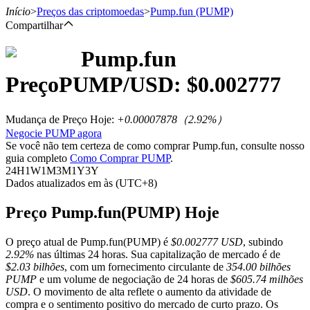
Início
>
Preços das criptomoedas
>
Pump.fun
(PUMP)
Compartilhar
Pump.fun
Futuros
Preço
PUMP
/USD: $
0.002777
Mudança de Preço Hoje
:
+0.00007878
（
2.92
%）
Negocie PUMP agora
Se você não tem certeza de como comprar Pump.fun, consulte nosso
guia completo
Como Comprar PUMP
.
24H
1W
1M
3M
1Y
3Y
Dados atualizados em às (UTC+8)
Futuros de USDT
Preço Pump.fun(PUMP) Hoje
Futuros usando USDT como garantia
O preço atual de Pump.fun(PUMP) é
$0.002777 USD
, subindo
2.92%
nas últimas 24 horas. Sua capitalização de mercado é de
$2.03 bilhões
, com um fornecimento circulante de
354.00 bilhões
PUMP
e um volume de negociação de 24 horas de
$605.74 milhões
USD
. O movimento de alta reflete o aumento da atividade de
compra e o sentimento positivo do mercado de curto prazo. Os