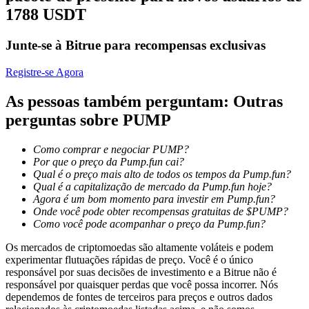
1788 USDT
Bloqueios de BTR
Junte-se à Bitrue para recompensas exclusivas
Investimentos exclusivos para titulares de BTR
Registre-se Agora
As pessoas também perguntam: Outras
perguntas sobre PUMP
Como comprar e negociar PUMP?
Por que o preço da Pump.fun cai?
Qual é o preço mais alto de todos os tempos da Pump.fun?
Qual é a capitalização de mercado da Pump.fun hoje?
Agora é um bom momento para investir em Pump.fun?
Empréstimos
Onde você pode obter recompensas gratuitas de $PUMP?
Como você pode acompanhar o preço da Pump.fun?
Serviço de empréstimo apoiado por criptografia
Os mercados de criptomoedas são altamente voláteis e podem
experimentar flutuações rápidas de preço. Você é o único
responsável por suas decisões de investimento e a Bitrue não é
responsável por quaisquer perdas que você possa incorrer. Nós
dependemos de fontes de terceiros para preços e outros dados