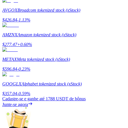
Deposit & Trade BTC to Share 25000 USDT prize pool!
AVGOX
Broadcom tokenized stock (xStock)
$
426.84
-1.13
%
Deposit CASHCAT & Win
AMZNX
Amazon tokenized stock (xStock)
Share 500000 CASHCAT prize pool
$
277.47
+
0.60
%
METAX
Meta tokenized stock (xStock)
Exclusive for BitMart Users
$
596.84
-0.23
%
Register & Trade to Win 500,000 USDT
GOOGLX
Alphabet tokenized stock (xStock)
$
357.04
-0.59
%
Precious Metals Trading Carnival
Cadastre-se e ganhe até
1788 USDT
de bônus
Junte-se agora
Trade Gold & Silver · 33,333 USDT Bonus