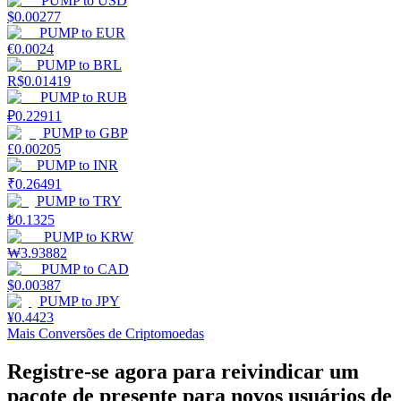
PUMP
to
USD
$
0.00277
Estacamento
PUMP
to
EUR
€
0.0024
Altos retornos e acesso instantâneo
PUMP
to
BRL
R$
0.01419
PUMP
to
RUB
₽
0.22911
PUMP
to
GBP
£
0.00205
PUMP
to
INR
₹
0.26491
PUMP
to
TRY
₺
0.1325
PUMP
to
KRW
Launchpool
₩
3.93882
PUMP
to
CAD
Staking flexível para ganhar tokens populares.
$
0.00387
PUMP
to
JPY
¥
0.4423
Mais Conversões de Criptomoedas
Registre-se agora para reivindicar um
pacote de presente para novos usuários de