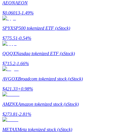
AEON
AEON
$
0.06013
-1.49
%
Guia
Guia para iniciantes em futuros
SPYX
SP500 tokenized ETF (xStock)
$
775.51
-0.54
%
QQQX
Nasdaq tokenized ETF (xStock)
$
715.2
-1.66
%
AVGOX
Broadcom tokenized stock (xStock)
Estratégias de negociação
$
421.33
+
0.98
%
Aprenda como se manter lucrativo
AMZNX
Amazon tokenized stock (xStock)
$
273.81
-2.81
%
METAX
Meta tokenized stock (xStock)