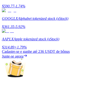
$
590.77
-1.74
%
Ganhar
GOOGLX
Alphabet tokenized stock (xStock)
$
361.35
-5.92
%
AAPLX
Apple tokenized stock (xStock)
$
314.89
+
1.79
%
Cadastre-se e ganhe até
236 USDT
de bônus
Junte-se agora
Porquinho poderoso
Ganhe recompensas competitivas diariamente