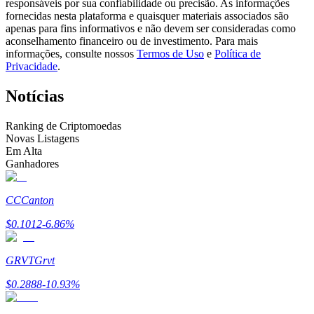
responsáveis por sua confiabilidade ou precisão. As informações
Torne-se um Trader de Cópias
fornecidas nesta plataforma e quaisquer materiais associados são
apenas para fins informativos e não devem ser consideradas como
Desfrute da partilha de lucros e comissões de copy trading
aconselhamento financeiro ou de investimento. Para mais
informações, consulte nossos
Termos de Uso
e
Política de
Privacidade
.
Notícias
Ranking de Criptomoedas
Novas Listagens
Em Alta
Ganhadores
Informação
CC
Canton
Análise de big data, incluindo informações comerciais, etc.
$
0.1012
-6.86
%
GRVT
Grvt
$
0.2888
-10.93
%