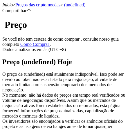
Início
>
Preços das criptomoedas
>
(undefined)
Compartilhar
Preço
Futuros
Se você não tem certeza de como comprar , consulte nosso guia
completo
Como Comprar
.
Dados atualizados em às (UTC+8)
Preço (undefined) Hoje
O preço de (undefined) está atualmente indisponível. Isso pode ser
devido ao token não estar listado para negociação, atividade de
mercado limitada ou suspensão temporária dos mercados de
Futuros de USDT
negociação.
No momento, não há dados de preços em tempo real verificados ou
Futuros usando USDT como garantia
volume de negociação disponíveis. Assim que os mercados de
negociação ativos forem estabelecidos ou retomados, esta página
fornecerá informações de preços atualizadas, capitalização de
mercado e métricas de liquidez.
Os investidores são encorajados a verificar os anúncios oficiais do
projeto e as listagens de exchanges antes de tomar quaisquer