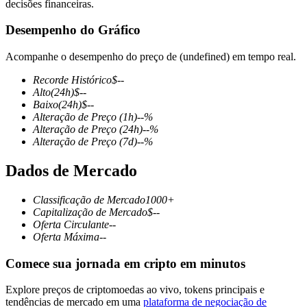
decisões financeiras.
Desempenho do Gráfico
Acompanhe o desempenho do preço de (undefined) em tempo real.
Futuros COIN-M
Recorde Histórico
$
--
Futuros de criptomoeda
Alto
(24h)
$
--
Baixo
(24h)
$
--
Alteração de Preço
(1h)
--
%
Alteração de Preço
(24h)
--
%
TradFi
Alteração de Preço
(7d)
--
%
Derivativos de ações, câmbio, metais preciosos e commodities
Dados de Mercado
Classificação de Mercado
1000+
Capitalização de Mercado
$
--
Oferta Circulante
--
Oferta Máxima
--
Comece sua jornada em cripto em minutos
Explore preços de criptomoedas ao vivo, tokens principais e
Futuros de USDC
tendências de mercado em uma
plataforma de negociação de