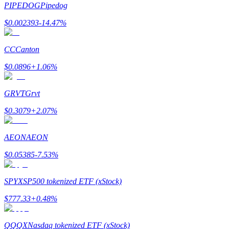
PIPEDOG
Pipedog
Ganhar
$
0.002393
-14.47
%
CC
Canton
$
0.0896
+
1.06
%
GRVT
Grvt
$
0.3079
+
2.07
%
Porquinho poderoso
AEON
AEON
Ganhe recompensas competitivas diariamente
$
0.05385
-7.53
%
SPYX
SP500 tokenized ETF (xStock)
$
777.33
+
0.48
%
QQQX
Nasdaq tokenized ETF (xStock)