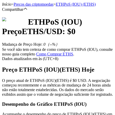
Início
>
Preços das criptomoedas
>
ETHPoS (IOU)
(ETHS)
Compartilhar
ETHPoS (IOU)
Futuros
Preço
ETHS
/USD: $
0
Mudança de Preço Hoje
:
0
（
--
%）
Se você não tem certeza de como comprar ETHPoS (IOU), consulte
nosso guia completo
Como Comprar ETHS
.
Dados atualizados em às (UTC+8)
Preço ETHPoS (IOU)(ETHS) Hoje
Futuros de USDT
O preço atual de ETHPoS (IOU)(ETHS) é $0 USD. A negociação
começou recentemente e as métricas de mudança de 24 horas ainda
Futuros usando USDT como garantia
não estão totalmente estabelecidas. Os dados do mercado serão
exibidos assim que o volume de negociação suficiente for registrado.
Desempenho do Gráfico ETHPoS (IOU)
Acompanhe o desempenho do preço de ETHPoS (IOU)(ETHS) em