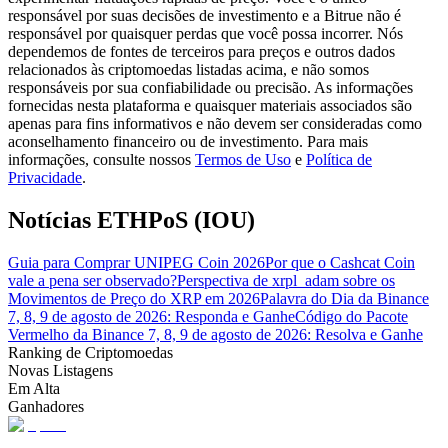
responsável por suas decisões de investimento e a Bitrue não é
responsável por quaisquer perdas que você possa incorrer. Nós
Guia
dependemos de fontes de terceiros para preços e outros dados
relacionados às criptomoedas listadas acima, e não somos
Guia para iniciantes em futuros
responsáveis por sua confiabilidade ou precisão. As informações
fornecidas nesta plataforma e quaisquer materiais associados são
apenas para fins informativos e não devem ser consideradas como
aconselhamento financeiro ou de investimento. Para mais
informações, consulte nossos
Termos de Uso
e
Política de
Privacidade
.
Notícias ETHPoS (IOU)
Guia para Comprar UNIPEG Coin 2026
Por que o Cashcat Coin
vale a pena ser observado?
Perspectiva de xrpl_adam sobre os
Estratégias de negociação
Movimentos de Preço do XRP em 2026
Palavra do Dia da Binance
Aprenda como se manter lucrativo
7, 8, 9 de agosto de 2026: Responda e Ganhe
Código do Pacote
Vermelho da Binance 7, 8, 9 de agosto de 2026: Resolva e Ganhe
Ranking de Criptomoedas
Novas Listagens
Em Alta
Ganhadores