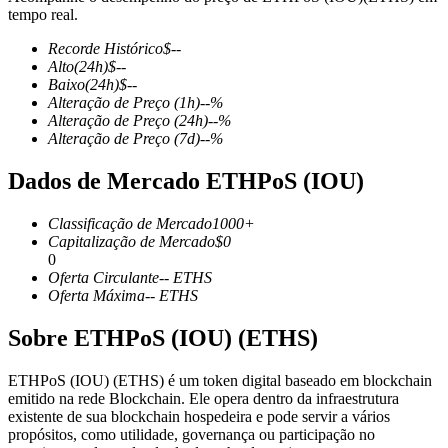
tempo real.
Recorde Histórico
$
--
Alto
(24h)
$
--
Baixo
(24h)
$
--
Futuros COIN-M
Alteração de Preço
(1h)
--
%
Alteração de Preço
(24h)
--
%
Futuros de criptomoeda
Alteração de Preço
(7d)
--
%
Dados de Mercado ETHPoS (IOU)
TradFi
Classificação de Mercado
1000+
Derivativos de ações, câmbio, metais preciosos e commodities
Capitalização de Mercado
$
0
0
Oferta Circulante
--
ETHS
Oferta Máxima
--
ETHS
Sobre ETHPoS (IOU) (ETHS)
ETHPoS (IOU) (ETHS) é um token digital baseado em blockchain
emitido na rede Blockchain. Ele opera dentro da infraestrutura
existente de sua blockchain hospedeira e pode servir a vários
propósitos, como utilidade, governança ou participação no
Futuros de USDC