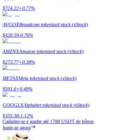
$
724.22
+
0.77
%
Estacamento
Altos retornos e acesso instantâneo
AVGOX
Broadcom tokenized stock (xStock)
$
420.59
-0.76
%
AMZNX
Amazon tokenized stock (xStock)
$
273.77
+
0.38
%
METAX
Meta tokenized stock (xStock)
Launchpool
$
591.6
+
0.49
%
Staking flexível para ganhar tokens populares.
GOOGLX
Alphabet tokenized stock (xStock)
$
355.38
-1.12
%
Cadastre-se e ganhe até
1788 USDT
de bônus
Junte-se agora