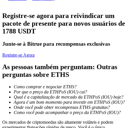
Torne-se um Trader de Cópias
Desfrute da partilha de lucros e comissões de copy trading
Registre-se agora para reivindicar um
pacote de presente para novos usuários de
1788 USDT
Junte-se à Bitrue para recompensas exclusivas
Registre-se Agora
As pessoas também perguntam: Outras
Informação
perguntas sobre ETHS
Análise de big data, incluindo informações comerciais, etc.
Como comprar e negociar ETHS?
Por que o preço da ETHPoS (IOU) cai?
Qual é a capitalização de mercado da ETHPoS (IOU) hoje?
Agora é um bom momento para investir em ETHPoS (IOU)?
Onde você pode obter recompensas ETHS gratuitas?
Como você pode acompanhar o preço da ETHPoS (IOU)?
Os mercados de criptomoedas são altamente voláteis e podem
experimentar flutuações rápidas de preço. Você é o único