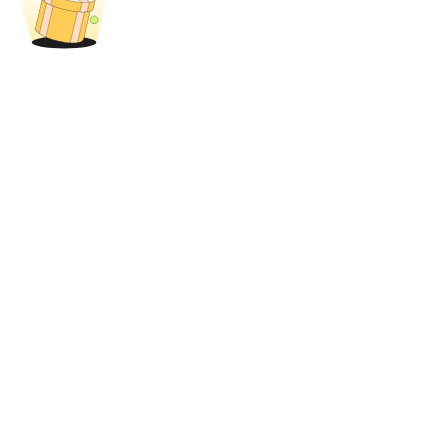
Bloqueios de BTR
Investimentos exclusivos para titulares de BTR
Empréstimos
Serviço de empréstimo apoiado por criptografia