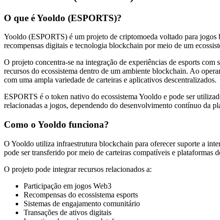
Futuros usando USDC como garantia
O que é Yooldo (ESPORTS)?
Yooldo (ESPORTS) é um projeto de criptomoeda voltado para jogos b
recompensas digitais e tecnologia blockchain por meio de um ecossi
O projeto concentra-se na integração de experiências de esports com s
recursos do ecossistema dentro de um ambiente blockchain. Ao operar
com uma ampla variedade de carteiras e aplicativos descentralizados.
ESPORTS é o token nativo do ecossistema Yooldo e pode ser utilizado
relacionadas a jogos, dependendo do desenvolvimento contínuo da pl
Copiar Trading
Como o Yooldo funciona?
Junte-se aos principais traders
O Yooldo utiliza infraestrutura blockchain para oferecer suporte a i
pode ser transferido por meio de carteiras compatíveis e plataformas 
O projeto pode integrar recursos relacionados a:
Participação em jogos Web3
Recompensas do ecossistema esports
Sistemas de engajamento comunitário
Transações de ativos digitais