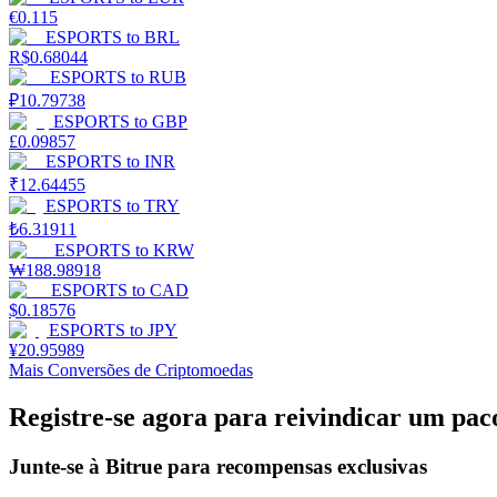
€
0.115
ESPORTS
to
BRL
R$
0.68044
Bloqueios de BTR
ESPORTS
to
RUB
₽
10.79738
Investimentos exclusivos para titulares de BTR
ESPORTS
to
GBP
£
0.09857
ESPORTS
to
INR
₹
12.64455
ESPORTS
to
TRY
₺
6.31911
ESPORTS
to
KRW
₩
188.98918
ESPORTS
to
CAD
$
0.18576
ESPORTS
to
JPY
Empréstimos
¥
20.95989
Mais Conversões de Criptomoedas
Serviço de empréstimo apoiado por criptografia
Registre-se agora para reivindicar um pac
Junte-se à Bitrue para recompensas exclusivas