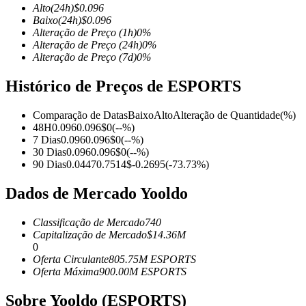
Alto
(24h)
$
0.096
Baixo
(24h)
$
0.096
Alteração de Preço
(1h)
0
%
Alteração de Preço
(24h)
0
%
Alteração de Preço
(7d)
0
%
Futuros COIN-M
Histórico de Preços de ESPORTS
Futuros de criptomoeda
Comparação de Datas
Baixo
Alto
Alteração de Quantidade
(%)
48H
0.096
0.096
$
0
(
--
%)
TradFi
7 Dias
0.096
0.096
$
0
(
--
%)
30 Dias
0.096
0.096
$
0
(
--
%)
Derivativos de ações, câmbio, metais preciosos e commodities
90 Dias
0.0447
0.7514
$
-0.2695
(
-73.73
%)
Dados de Mercado Yooldo
Classificação de Mercado
740
Capitalização de Mercado
$
14.36M
0
Oferta Circulante
805.75M
ESPORTS
Oferta Máxima
900.00M
ESPORTS
Sobre Yooldo (ESPORTS)
Futuros de USDC