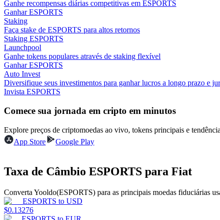
Ganhe recompensas diárias competitivas em ESPORTS
Ganhar ESPORTS
Estacamento
Staking
Faça stake de ESPORTS para altos retornos
Altos retornos e acesso instantâneo
Staking ESPORTS
Launchpool
Ganhe tokens populares através de staking flexível
Ganhar ESPORTS
Auto Invest
Diversifique seus investimentos para ganhar lucros a longo prazo e jur
Invista ESPORTS
Comece sua jornada em cripto em minutos
Explore preços de criptomoedas ao vivo, tokens principais e tendên
Launchpool
App Store
Google Play
Staking flexível para ganhar tokens populares.
Taxa de Câmbio ESPORTS para Fiat
Converta Yooldo(ESPORTS) para as principais moedas fiduciárias us
ESPORTS
to
USD
$
0.13276
ESPORTS
to
EUR