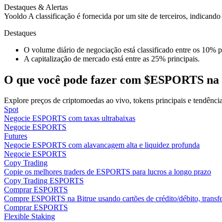
Destaques & Alertas
Yooldo
A classificação é fornecida por um site de terceiros, indicando
Ganhar
Destaques
O volume diário de negociação está classificado entre os 10% pr
A capitalização de mercado está entre as 25% principais.
O que você pode fazer com $ESPORTS na 
Explore preços de criptomoedas ao vivo, tokens principais e tendênc
Spot
Negocie ESPORTS com taxas ultrabaixas
Porquinho poderoso
Negocie ESPORTS
Futures
Ganhe recompensas competitivas diariamente
Negocie ESPORTS com alavancagem alta e liquidez profunda
Negocie ESPORTS
Copy Trading
Copie os melhores traders de ESPORTS para lucros a longo prazo
Copy Trading ESPORTS
Comprar ESPORTS
Compre ESPORTS na Bitrue usando cartões de crédito/débito, transfer
Comprar ESPORTS
Flexible Staking