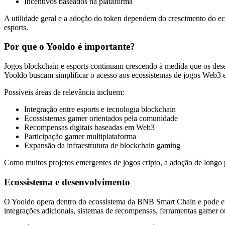
Incentivos baseados na plataforma
Torne-se um Trader de Cópias
A utilidade geral e a adoção do token dependem do crescimento do ec
Desfrute da partilha de lucros e comissões de copy trading
esports.
Por que o Yooldo é importante?
Jogos blockchain e esports continuam crescendo à medida que os dese
Yooldo buscam simplificar o acesso aos ecossistemas de jogos Web3 
Possíveis áreas de relevância incluem:
Integração entre esports e tecnologia blockchain
Ecossistemas gamer orientados pela comunidade
Informação
Recompensas digitais baseadas em Web3
Participação gamer multiplataforma
Análise de big data, incluindo informações comerciais, etc.
Expansão da infraestrutura de blockchain gaming
Como muitos projetos emergentes de jogos cripto, a adoção de longo
Ecossistema e desenvolvimento
O Yooldo opera dentro do ecossistema da BNB Smart Chain e pode expa
integrações adicionais, sistemas de recompensas, ferramentas gamer 