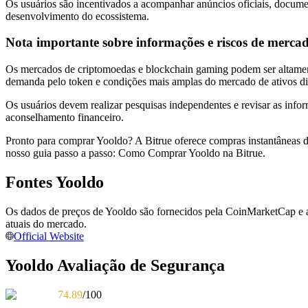
Os usuários são incentivados a acompanhar anúncios oficiais, document
desenvolvimento do ecossistema.
Guia
Nota importante sobre informações e riscos de merca
Guia para iniciantes em futuros
Os mercados de criptomoedas e blockchain gaming podem ser altamen
demanda pelo token e condições mais amplas do mercado de ativos dig
Os usuários devem realizar pesquisas independentes e revisar as infor
aconselhamento financeiro.
Pronto para comprar Yooldo? A Bitrue oferece compras instantâneas 
nosso guia passo a passo: Como Comprar Yooldo na Bitrue.
Fontes Yooldo
Estratégias de negociação
Os dados de preços de Yooldo são fornecidos pela CoinMarketCap e ag
Aprenda como se manter lucrativo
atuais do mercado.
Official Website
Yooldo Avaliação de Segurança
74.89
/100