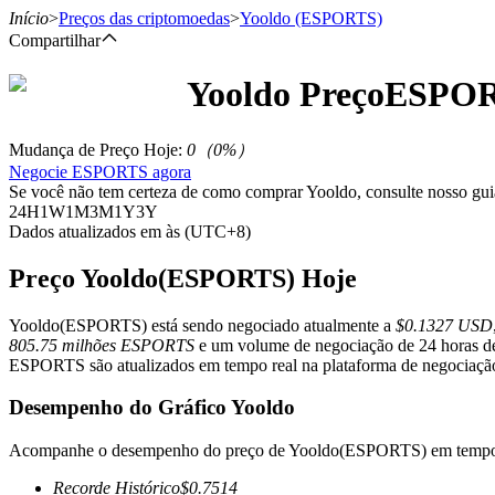
Início
>
Preços das criptomoedas
>
Yooldo
(ESPORTS)
Compartilhar
Yooldo
Preço
ESPO
Futuros
Mudança de Preço Hoje
:
0
（
0
%）
Negocie ESPORTS agora
Se você não tem certeza de como comprar Yooldo, consulte nosso gu
24H
1W
1M
3M
1Y
3Y
Dados atualizados em às (UTC+8)
Preço Yooldo(ESPORTS) Hoje
Yooldo(ESPORTS) está sendo negociado atualmente a
$0.1327 USD
Futuros de USDT
805.75 milhões ESPORTS
e um volume de negociação de 24 horas 
ESPORTS são atualizados em tempo real na plataforma de negociação d
Futuros usando USDT como garantia
Desempenho do Gráfico Yooldo
Acompanhe o desempenho do preço de Yooldo(ESPORTS) em tempo 
Recorde Histórico
$
0.7514