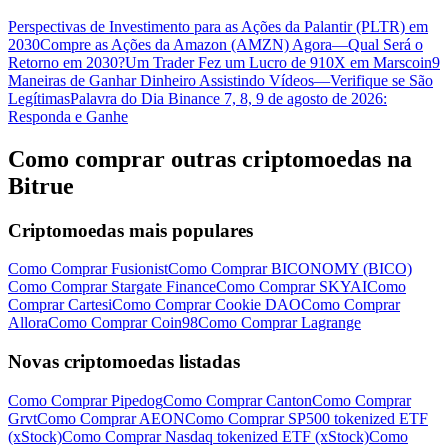
Perspectivas de Investimento para as Ações da Palantir (PLTR) em
2030
Compre as Ações da Amazon (AMZN) Agora—Qual Será o
Retorno em 2030?
Um Trader Fez um Lucro de 910X em Marscoin
9
Maneiras de Ganhar Dinheiro Assistindo Vídeos—Verifique se São
Legítimas
Palavra do Dia Binance 7, 8, 9 de agosto de 2026:
Responda e Ganhe
Como comprar outras criptomoedas na
Bitrue
Criptomoedas mais populares
Como Comprar Fusionist
Como Comprar BICONOMY (BICO)
Como Comprar Stargate Finance
Como Comprar SKYAI
Como
Comprar Cartesi
Como Comprar Cookie DAO
Como Comprar
Allora
Como Comprar Coin98
Como Comprar Lagrange
Novas criptomoedas listadas
Como Comprar Pipedog
Como Comprar Canton
Como Comprar
Grvt
Como Comprar AEON
Como Comprar SP500 tokenized ETF
(xStock)
Como Comprar Nasdaq tokenized ETF (xStock)
Como