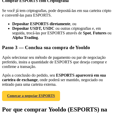
Comprar ESPORTS com Criptografia
Se você já tem criptografias, pode depositá-las em sua carteira cripto
e convertê-las para ESPORTS.
Depositar ESPORTS diretamente
, ou
Depositar USDT, USDC
ou outras criptografias e, em
Indicação
seguida, trocá-las por ESPORTS através de
Spot
,
Futures
ou
Convide um amigo para receber recompensas em dinheiro
Alpha Trading
.
Deposit CASHCAT & Win
Passo
3 —
Conclua sua compra de Yooldo
Após selecionar seu método de pagamento ou par de negociação
preferido, insira a quantidade de ESPORTS que deseja comprar e
confirme a transação.
Após a conclusão do pedido, seu
ESPORTS aparecerá em sua
carteira de exchange
, onde poderá ser mantido, negociado ou
retirado para uma carteira externa.
Começar a negociar ESPORTS
Deposit CASHCAT & Win
Por que comprar Yooldo (ESPORTS) na