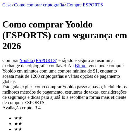
Casa
>
Como comprar criptografia
>
Compre ESPORTS
Como comprar Yooldo
Futuros
(ESPORTS) com segurança em
2026
Comprar
Yooldo (ESPORTS)
é rápido e seguro ao usar uma
exchange de criptografia confiável. Na
Bitrue
, você pode comprar
Yooldo em minutos com uma compra mínima de $1, enquanto
acessa mais de 1200 criptografias e várias opções de pagamento
globais.
Este guia explica como comprar Yooldo passo a passo, incluindo os
Futuros de USDT
melhores métodos de pagamento, estruturas de taxas, considerações
de segurança e dicas para ajudá-lo a escolher a forma mais eficiente
Futuros usando USDT como garantia
de comprar ESPORTS.
Avaliação cripto
3.4
★
★
★
★
★
★