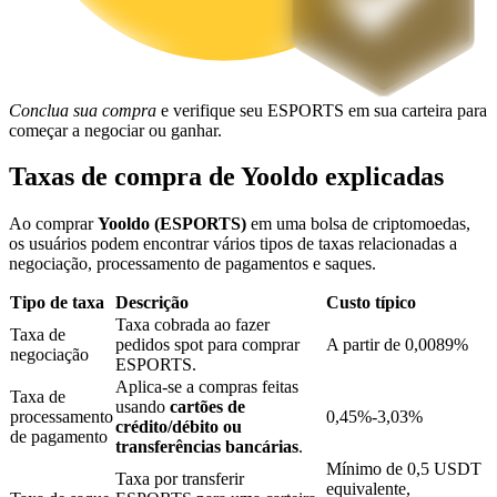
Bloqueios de BTR
Investimentos exclusivos para titulares de BTR
Conclua sua compra
e verifique seu ESPORTS em sua carteira para
começar a negociar ou ganhar.
Taxas de compra de Yooldo explicadas
Ao comprar
Yooldo (ESPORTS)
em uma bolsa de criptomoedas,
os usuários podem encontrar vários tipos de taxas relacionadas a
negociação, processamento de pagamentos e saques.
Tipo de taxa
Descrição
Custo típico
Taxa cobrada ao fazer
Empréstimos
Taxa de
pedidos spot para comprar
A partir de 0,0089%
negociação
ESPORTS.
Serviço de empréstimo apoiado por criptografia
Aplica-se a compras feitas
Taxa de
usando
cartões de
processamento
0,45%-3,03%
crédito/débito ou
de pagamento
transferências bancárias
.
Mínimo de 0,5 USDT
Taxa por transferir
equivalente,