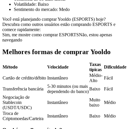
Volatilidade
:
Baixo
Futuros usando USDC como garantia
Sentimento do mercado
:
Medo
Você está planejando comprar Yooldo (ESPORTS) hoje?
Descubra como outros usuários estão comprando ESPORTS e
comece rapidamente:
Sim, me mostre como comprar ESPORTS
Não, estou apenas
navegando
Melhores formas de comprar Yooldo
Taxas
Copiar Trading
Método
Velocidade
Dificuldade
típicas
Junte-se aos principais traders
Médio-
Cartão de crédito/débito
Instantâneo
Fácil
Alto
5-30 minutos (ou mais
Transferência bancária
Baixo
Fácil
dependendo do banco)
Negociação de
Muito
Stablecoin
Instantâneo
Médio
baixo
(USDT/USDC)
Troca de
Instantâneo
Baixo
Médio
Criptomoedas/Carteira