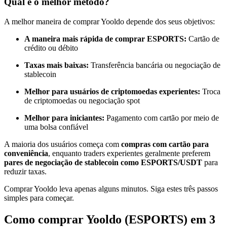
Qual é o melhor método?
Torne-se um Trader de Cópias
A melhor maneira de comprar Yooldo depende dos seus objetivos:
Desfrute da partilha de lucros e comissões de copy trading
A maneira mais rápida de comprar ESPORTS:
Cartão de
crédito ou débito
Taxas mais baixas:
Transferência bancária ou negociação de
stablecoin
Melhor para usuários de criptomoedas experientes:
Troca
de criptomoedas ou negociação spot
Melhor para iniciantes:
Pagamento com cartão por meio de
uma bolsa confiável
Informação
A maioria dos usuários começa com
compras com cartão para
Análise de big data, incluindo informações comerciais, etc.
conveniência
, enquanto traders experientes geralmente preferem
pares de negociação de stablecoin como ESPORTS/USDT
para
reduzir taxas.
Comprar Yooldo leva apenas alguns minutos. Siga estes três passos
simples para começar.
Como comprar Yooldo (ESPORTS) em 3