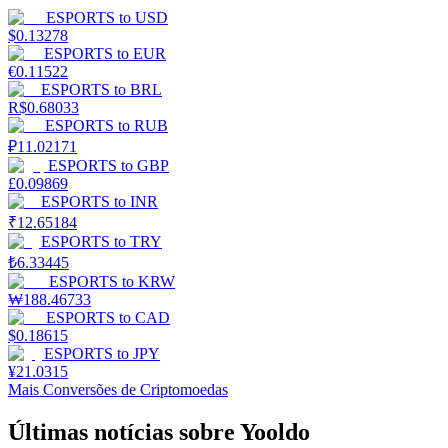
ESPORTS
to
USD
$
0.13278
ESPORTS
to
EUR
€
0.11522
ESPORTS
to
BRL
R$
0.68033
ESPORTS
to
RUB
₽
11.02171
ESPORTS
to
GBP
£
0.09869
ESPORTS
to
INR
₹
12.65184
ESPORTS
to
TRY
₺
6.33445
ESPORTS
to
KRW
₩
188.46733
ESPORTS
to
CAD
$
0.18615
ESPORTS
to
JPY
¥
21.0315
Mais Conversões de Criptomoedas
Últimas notícias sobre Yooldo