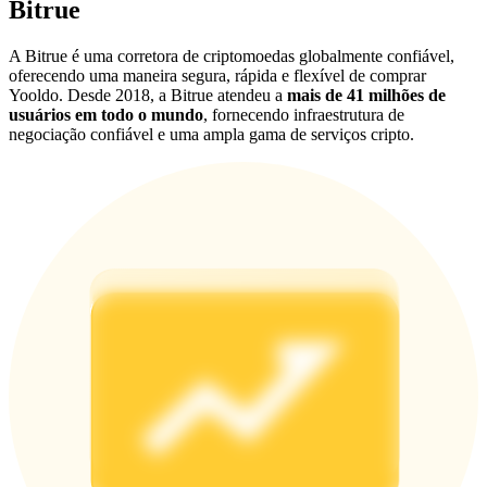
Bitrue
Share 500000 CASHCAT prize pool
A Bitrue é uma corretora de criptomoedas globalmente confiável,
oferecendo uma maneira segura, rápida e flexível de comprar
Yooldo. Desde 2018, a Bitrue atendeu a
mais de 41 milhões de
Exclusive for BitMart Users
usuários em todo o mundo
, fornecendo infraestrutura de
negociação confiável e uma ampla gama de serviços cripto.
Register & Trade to Win 500,000 USDT
Precious Metals Trading Carnival
Trade Gold & Silver · 33,333 USDT Bonus
USDT New User Exclusive 10% APR
USDT Flexible Staking | Daily Rewards