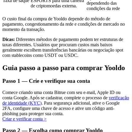
Taxa de saque
ESPORTS para uma carteira
dependendo das
de criptomoedas externa.
condições da rede
O custo final da compra de Yooldo depende do método de
pagamento, congestionamento da rede e condições de mercado no
Investimento Automático
momento da transação.
Obtenha lucro a longo prazo e interesses flexíveis
Dicas:
Diferentes métodos de pagamento podem ter estruturas de
taxas diferentes. Usuários que procuram custos mais baixos
geralmente escolhem transferências bancárias ou negociação spot
com stablecoins como USDT ou USDC.
Guia passo a passo para comprar Yooldo
Passo
1 —
Crie e verifique sua conta
Comece criando uma conta Bitrue com seu e-mail, Apple ID ou
Aprenda a apostar
conta Google. Após se cadastrar, complete o processo de
verificação
de identidade (KYC)
. Para segurança adicional, ative o Google
Aprenda como ganhar renda passiva
2FA, configure uma chave de acesso e ative um código anti-
phishing para proteger sua conta.
Bitrue
AI
Criar e verificar conta
>
Passo
2 —
Escolha como comprar Yooldo