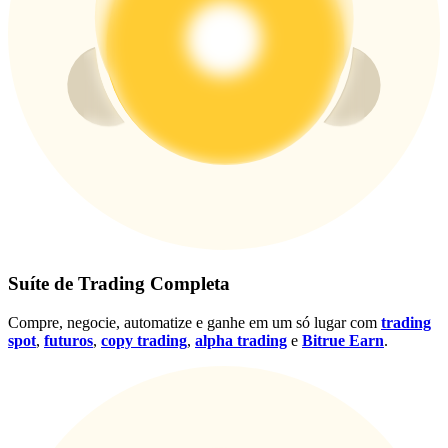
Conecte-se
Inscrever-se
Conecte-se
Inscrever-se
Suíte de Trading Completa
Compre, negocie, automatize e ganhe em um só lugar com
trading
spot
,
futuros
,
copy trading
,
alpha trading
e
Bitrue Earn
.
Baixar o
aplicativo Bitrue