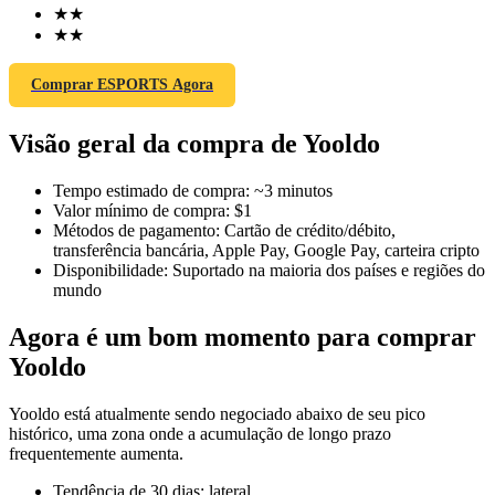
★
★
★
★
Comprar ESPORTS Agora
Futuros COIN-M
Visão geral da compra de Yooldo
Futuros de criptomoeda
Tempo estimado de compra
:
~3 minutos
Valor mínimo de compra
:
$1
TradFi
Métodos de pagamento
:
Cartão de crédito/débito,
transferência bancária, Apple Pay, Google Pay, carteira cripto
Derivativos de ações, câmbio, metais preciosos e commodities
Disponibilidade
:
Suportado na maioria dos países e regiões do
mundo
Agora é um bom momento para comprar
Yooldo
Yooldo está atualmente sendo negociado abaixo de seu pico
histórico, uma zona onde a acumulação de longo prazo
frequentemente aumenta.
Futuros de USDC
Tendência de 30 dias
:
lateral