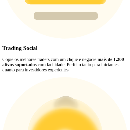
New Listing Futures Fest
Trade New Futures, Win 200,000 USDT
Crypto World Cup 2026: Grand Finale
77,777+3k Rewards
Trading Social
Copie os melhores traders com um clique e negocie
mais de 1.200
ativos suportados
com facilidade. Perfeito tanto para iniciantes
quanto para investidores experientes.
Mais eventos
Ganhe prêmios e recompensas exclusivas
Centro de recompensas