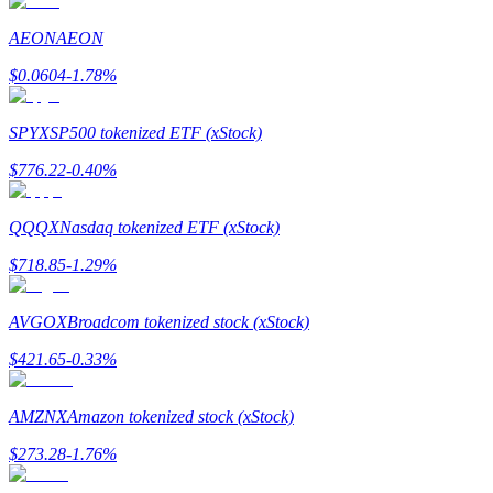
Torne-se um Trader de Cópias
AEON
AEON
Desfrute da partilha de lucros e comissões de copy trading
$
0.0604
-1.78
%
SPYX
SP500 tokenized ETF (xStock)
$
776.22
-0.40
%
QQQX
Nasdaq tokenized ETF (xStock)
$
718.85
-1.29
%
Informação
Análise de big data, incluindo informações comerciais, etc.
AVGOX
Broadcom tokenized stock (xStock)
$
421.65
-0.33
%
AMZNX
Amazon tokenized stock (xStock)
$
273.28
-1.76
%