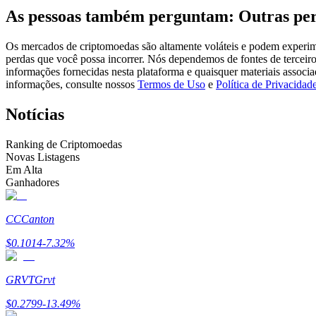
As pessoas também perguntam: Outras per
Futuros usando USDC como garantia
Os mercados de criptomoedas são altamente voláteis e podem experimen
perdas que você possa incorrer. Nós dependemos de fontes de terceiro
informações fornecidas nesta plataforma e quaisquer materiais associ
informações, consulte nossos
Termos de Uso
e
Política de Privacidad
Notícias
Ranking de Criptomoedas
Novas Listagens
Copiar Trading
Em Alta
Ganhadores
Junte-se aos principais traders
CC
Canton
$
0.1014
-7.32
%
GRVT
Grvt
$
0.2799
-13.49
%