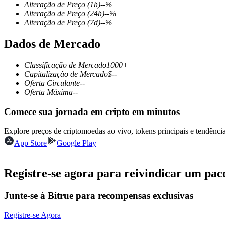
Alteração de Preço
(1h)
--
%
Alteração de Preço
(24h)
--
%
Alteração de Preço
(7d)
--
%
Dados de Mercado
Futuros COIN-M
Futuros de criptomoeda
Classificação de Mercado
1000+
Capitalização de Mercado
$
--
Oferta Circulante
--
Oferta Máxima
--
TradFi
Comece sua jornada em cripto em minutos
Derivativos de ações, câmbio, metais preciosos e commodities
Explore preços de criptomoedas ao vivo, tokens principais e tendên
App Store
Google Play
Registre-se agora para reivindicar um pac
Junte-se à Bitrue para recompensas exclusivas
Registre-se Agora
Futuros de USDC