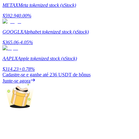
METAX
Meta tokenized stock (xStock)
Guia
$
592.94
0.00
%
Guia para iniciantes em futuros
GOOGLX
Alphabet tokenized stock (xStock)
$
365.06
-4.05
%
AAPLX
Apple tokenized stock (xStock)
$
314.23
+
0.78
%
Cadastre-se e ganhe até
236 USDT
de bônus
Junte-se agora
Estratégias de negociação
Aprenda como se manter lucrativo