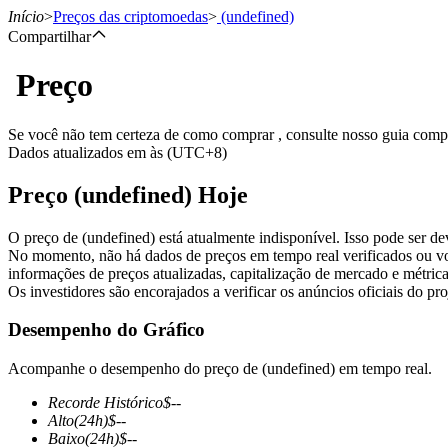
Início
>
Preços das criptomoedas
>
(undefined)
Compartilhar
Preço
Futuros
Se você não tem certeza de como comprar , consulte nosso guia com
Dados atualizados em às (UTC+8)
Preço (undefined) Hoje
O preço de (undefined) está atualmente indisponível. Isso pode ser d
No momento, não há dados de preços em tempo real verificados ou vo
informações de preços atualizadas, capitalização de mercado e métrica
Os investidores são encorajados a verificar os anúncios oficiais do pr
Futuros de USDT
Desempenho do Gráfico
Futuros usando USDT como garantia
Acompanhe o desempenho do preço de (undefined) em tempo real.
Recorde Histórico
$
--
Alto
(24h)
$
--
Baixo
(24h)
$
--